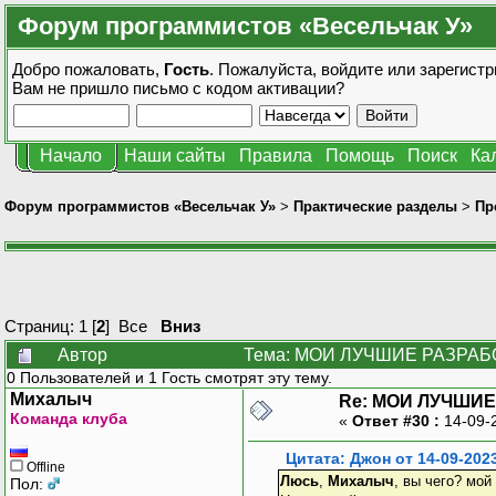
Форум программистов «Весельчак У»
Добро пожаловать,
Гость
. Пожалуйста,
войдите
или
зарегистр
Вам не пришло
письмо с кодом активации?
Начало
Наши сайты
Правила
Помощь
Поиск
Ка
Форум программистов «Весельчак У»
>
Практические разделы
>
Пр
Страниц:
1
[
2
]
Все
Вниз
Автор
Тема: МОИ ЛУЧШИЕ РАЗРАБОТ
0 Пользователей и 1 Гость смотрят эту тему.
Михалыч
Re: МОИ ЛУЧШИЕ
Команда клуба
«
Ответ #30 :
14-09-
Цитата: Джон от 14-09-202
Offline
Люсь
,
Михалыч
, вы чего? мой
Пол: