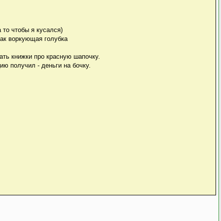
 то чтобы я кусался)
 как воркующая голубка
ать книжки про красную шапочку.
цию получил - деньги на бочку.
.