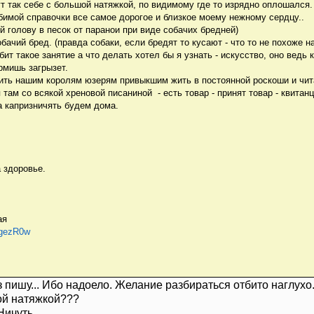
ут так себе с большой натяжкой, по видимому где то изрядно оплошался.
имой справочки все самое дорогое и близкое моему нежному сердцу..
й голову в песок от паранои при виде собачих бредней)
бачий бред. (правда собаки, если бредят то кусают - что то не похоже на
ит такое занятие а что делать хотел бы я узнать - искусство, оно ведь
рмишь загрызет.
ить нашим королям юзерям привыкшим жить в постоянной роскоши и чит
я там со всякой хреновой писаниной - есть товар - принят товар - квитан
 а капризничять будем дома.
 здоровье.
ая
LgezR0w
 пишу... Ибо надоело. Желание разбираться отбито наглухо
ой натяжкой???
Ничуть.