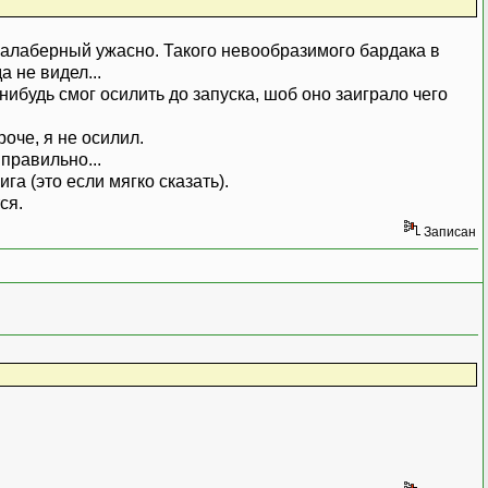
езалаберный ужасно. Такого невообразимого бардака в
 не видел...
будь смог осилить до запуска, шоб оно заиграло чего
роче, я не осилил.
 правильно...
а (это если мягко сказать).
ся.
Записан