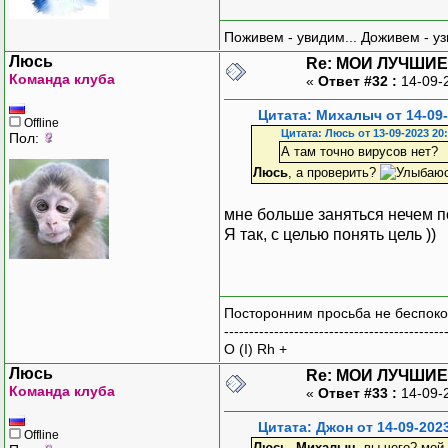
Поживем - увидим... Доживем - уз
Люсь
Re: МОИ ЛУЧШИЕ
Команда клуба
«
Ответ #32 :
14-09-
Цитата: Михалыч от 14-09-
Offline
Цитата: Люсь от 13-09-2023 20
Пол:
А там точно вирусов нет?
Люсь
, а проверить?
мне больше заняться нечем по 
Я так, с целью понять цель ))
Посторонним просьба не беспоко
--------------------------------------------
O (I) Rh +
Люсь
Re: МОИ ЛУЧШИЕ
Команда клуба
«
Ответ #33 :
14-09-
Цитата: Джон от 14-09-202
Offline
Люсь
,
Михалыч
, вы чего? мой