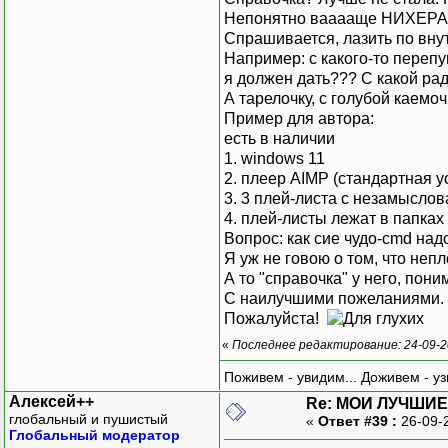
Непонятно вааааще НИХЕРА
Спрашивается, лазить по внут
Например: с какого-то перепу
я должен дать??? С какой рад
А тарелочку, с голубой каемоч
Пример для автора:
есть в наличии
1. windows 11
2. плеер AIMP (стандартная у
3. 3 плей-листа с незамыслова
4. плей-листы лежат в папках 
Вопрос: как сие чудо-cmd надо
Я уж не говою о том, что непл
А то "справочка" у него, пони
С наилучшими пожеланиями.
Пожалуйста!
«
Последнее редактирование: 24-09-2
Поживем - увидим... Доживем - уз
Алексей++
Re: МОИ ЛУЧШИЕ
глобальный и пушистый
«
Ответ #39 :
26-09-
Глобальный модератор