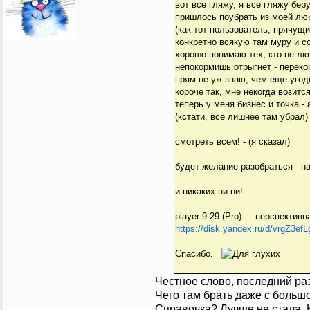
вот все гляжу, я все гляжу бер
пришлось поубрать из моей люб
(как тот пользователь, прячущи
конкретно всякую там муру и со
хорошо понимаю тех, кто не люб
непокормишь отрыгнет - переко
прям не уж знаю, чем еще угод
короче так, мне некогда возитс
теперь у меня бизнес и точка -
(кстати, все лишнее там убрал)
смотреть всем! - (я сказал)
будет желание разобраться - на
и никаких ни-ни!
player 9.29 (Pro) - перспективн
https://disk.yandex.ru/d/vrgZ3ef
Спасибо.
Честное слово, последний раз
Чего там брать даже с больш
Справочка? Лучше не стала. 