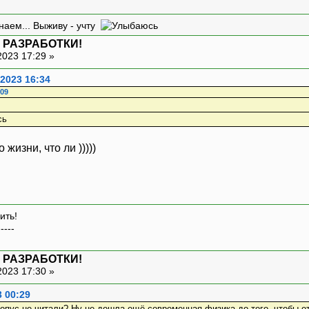
наем... Выживу - учту
 РАЗРАБОТКИ!
2023 17:29 »
2023 16:34
:09
жизни, что ли )))))
ить!
-----
 РАЗРАБОТКИ!
2023 17:30 »
3 00:29
 опус не читали? Ну не дошла ещё современная физика до того, чтобы о