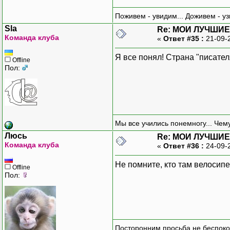
Поживем - увидим... Доживем - уз
Sla
Re: МОИ ЛУЧШИЕ
Команда клуба
«
Ответ #35 :
21-09-
Я все понял! Страна "писател
Offline
Пол:
Мы все учились понемногу... Чему
Люсь
Re: МОИ ЛУЧШИЕ
Команда клуба
«
Ответ #36 :
24-09-
Не помните, кто там велосип
Offline
Пол:
Посторонним просьба не беспоко