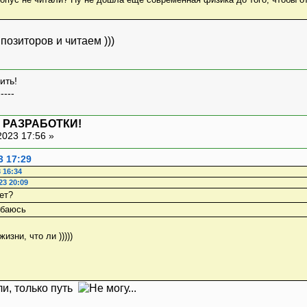
озиторов и читаем )))
ить!
-----
 РАЗРАБОТКИ!
2023 17:56 »
3 17:29
 16:34
23 20:09
ет?
зни, что ли )))))
ели, только путь