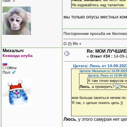
Пол:
Не издевайтесь над талантом.
мы только опусы местных комп
Посторонним просьба не беспоко
--------------------------------------------
O (I) Rh +
Михалыч
Re: МОИ ЛУЧШИЕ
Команда клуба
«
Ответ #34 :
14-09-
Цитата: Люсь от 14-09-202
Offline
Цитата: Михалыч от 14-09-2023
Пол:
Цитата: Люсь от 13-09-20
А там точно вирусов н
Люсь
, а проверить?
мне больше заняться нечем по жи
Я так, с целью понять цель ))
Люсь
, у этого самурая нет ц