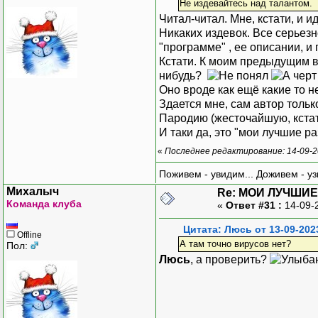
Не издевайтесь над талантом.
Читал-читал. Мне, кстати, и
Никаких издевок. Все серьезн
"программе" , ее описании, и
Кстати. К моим предыдущим в
нибудь?
Оно вроде как ещё какие то не
Здается мне, сам автор только
Пародию (жесточайшую, кстати
И таки да, это "мои лучшие ра
«
Последнее редактирование: 14-09-2
Поживем - увидим... Доживем - уз
Михалыч
Re: МОИ ЛУЧШИЕ
Команда клуба
«
Ответ #31 :
14-09-
Цитата: Люсь от 13-09-202
Offline
А там точно вирусов нет?
Пол:
Люсь
, а проверить?