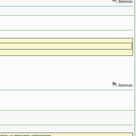
Записан
Записан
тветы в прошлое отправлять.