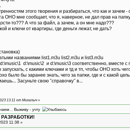
.
ренностям этого творения и разбираться, что как и зачем -
га ОНО мне сообщает, что я, наверное, не дал прав на папк
ости-то??? А что за файл, а зачем, а он мне надо???
кой и ключи от квартиры, где деньги лежат, не дать?
становка)
тыми названиями list1.m3u list2.m3u и list3.m3u
d:\music\1 d:\music\2 и d:\music\3 соответственно, вместе 
 запускать, с какими ключами и тд и тп, чтобы ОНО хоть чего
охо было бы заранее знать, чего за папки, где и с какой цел
маешь... Засуньте свою "справочку" в...
023 13:11 от Михалыч
»
наем... Выживу - учту
 РАЗРАБОТКИ!
2023 11:38 »