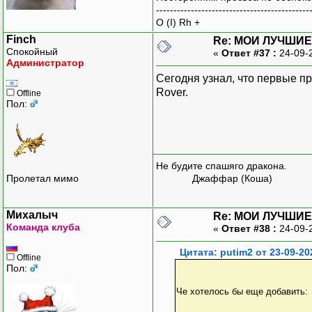
--------------------------------------------
O (I) Rh +
Finch
Re: МОИ ЛУЧШИЕ
Спокойный
«
Ответ #37 :
24-09-
Администратор
Сегодня узнал, что первые 
Rover.
Offline
Пол:
Не будите спашяго дракона.
Пролетал мимо
Джаффар (Коша)
Михалыч
Re: МОИ ЛУЧШИЕ
Команда клуба
«
Ответ #38 :
24-09-
Цитата: putim2 от 23-09-20
Offline
Пол:
Че хотелось бы еще добавить: