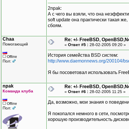
2npak:
А с чего вы взяли, что она неэффек
soft update она практически такая же, 
сбоям.
Chaa
Re: +/- FreeBSD, OpenBSD,
Помогающий
«
Ответ #5 :
28-02-2005 09:20 »
История семейства BSD систем:
Offline
http://www.daemonnews.org/200104/bsd
Пол:
Я бы посоветовал использовать Fre
npak
Re: +/- FreeBSD, OpenBSD,
Команда клуба
«
Ответ #6 :
28-02-2005 11:25 »
Да, возможно, мои знания о поведен
Offline
Пол:
Я покопался немного в сети, посмотр
хорошую производительность дисково