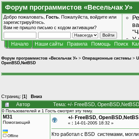
Форум программистов «Весельчак У»
Добро пожаловать,
Гость
. Пожалуйста,
войдите
или
Ре
зарегистрируйтесь
.
ва
Вам не пришло
письмо с кодом активации?
"Ч
У 
Начало
Наши сайты
Правила
Помощь
Поиск
Ка
от
зн
Форум программистов «Весельчак У»
>
Операционные системы
>
U
OpenBSD,NetBSD
Страниц: [
1
]
Вниз
Автор
Тема: +/- FreeBSD, OpenBSD,NetBSD
0 Пользователей и 1 Гость смотрят эту тему.
M31
+/- FreeBSD, OpenBSD,NetB
Помогающий
«
:
14-01-2005 18:32 »
Кто работал с BSD системами, могли
Offline