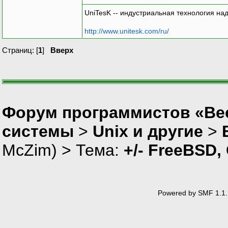
UniTesK -- индустриальная технология на
http://www.unitesk.com/ru/
Страниц: [
1
]
Вверх
Форум программистов «Вес
системы
>
Unix и другие
>
McZim
) > Тема:
+/- FreeBSD
Powered by SMF 1.1.