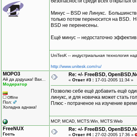
безопасности среди всех открытых о
Минус -- BSD не Линукс. Большинств
только потом переносится на BSD. 
BSD не перенесены.
Ещё минус -- недостаточно эффекти
UniTesK -- индустриальная технология на
http://www.unitesk.com/ru/
MOPO3
Re: +/- FreeBSD, OpenBSD,
Ай да дэдушка! Вах...
«
Ответ #3 :
17-01-2005 11:34 »
Модератор
Позволю себе ещё добавить ещё один 
линукс, и для новичка может стать г
Offline
Пол:
Плюс - потраченое на изучение время
Холадна аднака!
MCP, MCAD, MCTS:Win, MCTS:Web
FreeNUX
Re: +/- FreeBSD, OpenBSD,
Гость
«
Ответ #4 :
27-02-2005 17:36 »