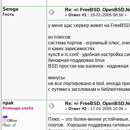
Serega
Re: +/- FreeBSD, OpenBSD,
Гость
«
Ответ #1 :
15-01-2005 08:56 »
у меня щас сервер живет на FreeBSD
из плюсов:
система портов - огромный плюс, оче
о каких зависимостях
sysctl и rc.conf - удобная настройка 
бинарная поддержка linux
BSD простая как валенок - надежная
минусы:
не все портировано в bsd, иногда пр
с путями к заголовкам и библиотекам
npak
Re: +/- FreeBSD, OpenBSD,
Команда клуба
«
Ответ #2 :
17-01-2005 10:06 »
Плюс -- это более-менее устойчивые
Offline
портов. Хорошая поддержка сетевых
Пол: