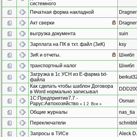
системного
Печатная форма накладной
Dragner
Акт сверки
Dragner
выгрузка документа
suin
Зарплата на ПК в тхт. файл (ЗиК)
ksy
ЗиК и отчеты.
Шнибл
транспортный налог
Шнибл
Загрузка в 1с УСН из Е-фарма txt-
berkut3
файла
Как сделать чтобы шаблон Договора
DDD20
в Word нормально записывал
1С:Предприятие7.7 -
Osman
Рарус:Автохозяйство
«
1
2
Все
»
Общие журналы
nas_tia
Переключатели
schnibb
Запросы в ТИСе
Aleck 