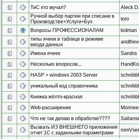
ТиС кто мучал?
Aleck 
Ручной выбор партии при списани в
toro
Производстве+Услуги+Бух
Вопросы ПРОФЕССИОНАЛАМ
kidman
типы ячеек в таблице в режиме
andthev
ввода данных
Имена ячеек
Sandra
Несколько впоросов...
HandKo
HASP + windows 2003 Server
schnibb
уникальный код справочника
schnibb
Книжка жёлто-красная
schnibb
Web-расширение
Morinee
Что не так делаю в обработке????
Sailans
Вызвать ИЗ ВНЕШНЕГО приложения
romVse
отчет 1С с заданными параметрами