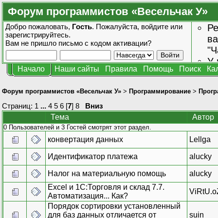
Форум программистов «Весельчак У»
Добро пожаловать,
Гость
. Пожалуйста,
войдите
или
Ре
зарегистрируйтесь
.
ва
Вам не пришло
письмо с кодом активации?
"Ч
У 
Начало
Наши сайты
Правила
Помощь
Поиск
Ка
от
зн
Форум программистов «Весельчак У»
>
Программирование
>
Прогр
Страниц:
1
...
4
5
6
[
7
]
8
Вниз
Тема
Автор
0 Пользователей и 3 Гостей смотрят этот раздел.
конвертация данных
Lellga
Идентификатор платежа
alucky
Налог на материальную помощь
alucky
Excel и 1С:Торговля и склад 7.7.
ViRtU.o
Автоматизация... Как?
Порядок сортировки установленный
для баз данных отличается от
suin