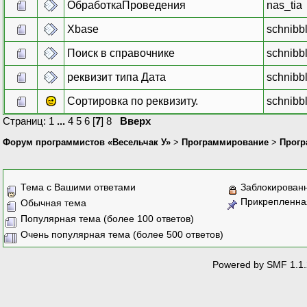
ОбработкаПроведения
nas_tia
Xbase
schnibb
Поиск в справочнике
schnibb
реквизит типа Дата
schnibb
Сортировка по реквизиту.
schnibb
Страниц:
1
...
4
5
6
[
7
]
8
Вверх
Форум программистов «Весельчак У»
>
Программирование
>
Прогр
Тема с Вашими ответами
Заблокирован
Прикрепленна
Обычная тема
Популярная тема (более 100 ответов)
Очень популярная тема (более 500 ответов)
Powered by SMF 1.1.