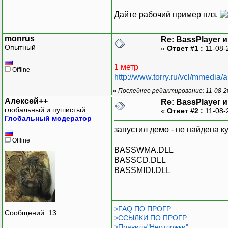
Дайте рабочий пример плз.
monrus
Re: BassPlayer 
Опытный
«
Ответ #1 :
11-08-
1 метр
Offline
http://www.torry.ru/vcl/mmedia
«
Последнее редактирование: 11-08-2
Алексей++
Re: BassPlayer 
глобальный и пушистый
«
Ответ #2 :
11-08-
Глобальный модератор
запустил демо - не найдена ку
Offline
BASSWMA.DLL
BASSCD.DLL
BASSMIDI.DLL
>FAQ ПО ПРОГР.
Сообщений: 13
>ССЫЛКИ ПО ПРОГР.
>Правила"Неотложки"