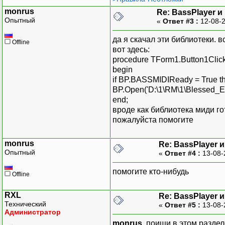
monrus
Re: BassPlayer и
Опытный
«
Ответ #3 :
12-08-2
да я скачал эти библиотеки. вс
Offline
вот здесь:
procedure TForm1.Button1Click
begin
if BP.BASSMIDIReady = True t
BP.Open('D:\1\RM\1\Blessed_El
end;
вроде как библиотека миди гот
пожалуйста помогите
monrus
Re: BassPlayer 
Опытный
«
Ответ #4 :
13-08-
помогите кто-нибудь
Offline
RXL
Re: BassPlayer 
Технический
«
Ответ #5 :
13-08-
Администратор
monrus
, поищи в этом разде