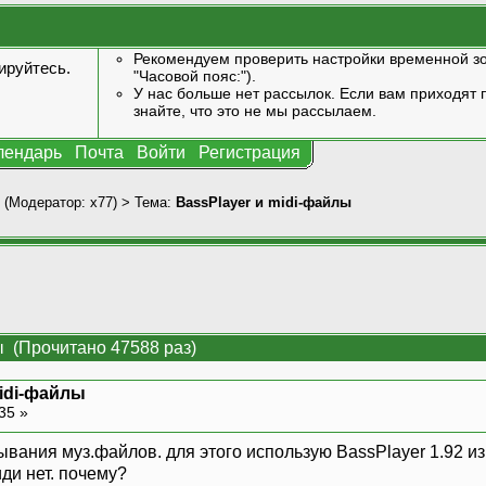
Рекомендуем проверить настройки временной зо
ируйтесь
.
"Часовой пояс:").
У нас больше нет рассылок. Если вам приходят п
знайте, что это не мы рассылаем.
лендарь
Почта
Войти
Регистрация
(Модератор:
x77
) > Тема:
BassPlayer и midi-файлы
ы (Прочитано 47588 раз)
midi-файлы
:35 »
ания муз.файлов. для этого использую BassPlayer 1.92 из t
ди нет. почему?