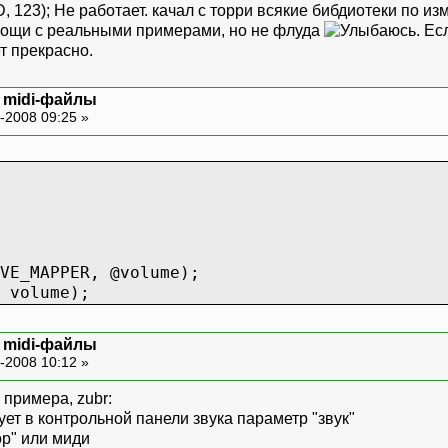
, 123); Не работает. качал с торри всякие бибдиотеки по из
ощи с реальными примерами, но не флуда
. Е
т прекрасно.
и midi-файлы
-2008 09:25 »
VE_MAPPER, @volume);
 volume);
и midi-файлы
-2008 10:12 »
 примера, zubr:
ет в контрольной панели звука параметр "звук"
ор" или миди