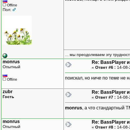
Offline
Пол:
... мы преодолеваем эту труднос
monrus
Re: BassPlayer 
Опытный
«
Ответ #6 :
14-08-
поискал, но ниче по теме не
Offline
zubr
Re: BassPlayer 
Гость
«
Ответ #7 :
14-08-
monrus
, а что стандартный T
monrus
Re: BassPlayer 
Опытный
«
Ответ #8 :
14-08-