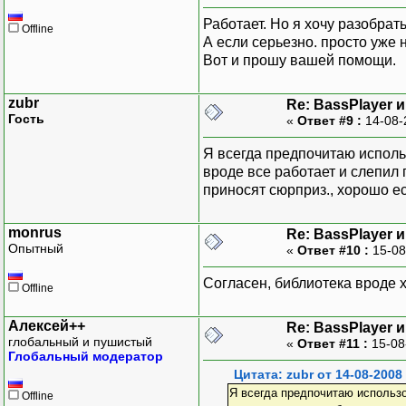
Работает. Но я хочу разобрат
Offline
А если серьезно. просто уже н
Вот и прошу вашей помощи.
zubr
Re: BassPlayer 
Гость
«
Ответ #9 :
14-08-
Я всегда предпочитаю исполь
вроде все работает и слепил 
приносят сюрприз., хорошо ес
monrus
Re: BassPlayer 
Опытный
«
Ответ #10 :
15-08
Согласен, библиотека вроде хо
Offline
Алексей++
Re: BassPlayer 
глобальный и пушистый
«
Ответ #11 :
15-08
Глобальный модератор
Цитата: zubr от 14-08-2008
Я всегда предпочитаю использо
Offline