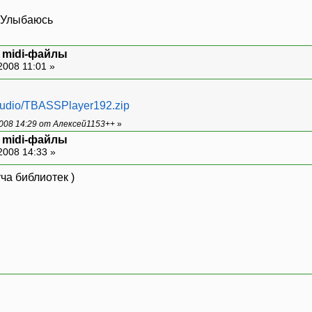
и midi-файлы
2008 11:01 »
/audio/TBASSPlayer192.zip
008 14:29 от Алексей1153++
»
и midi-файлы
2008 14:33 »
ча библиотек )