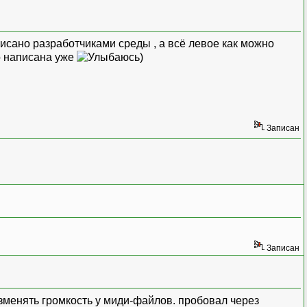
аписано разработчиками среды , а всё левое как можно
го написана уже
)
Записан
Записан
зменять громкость у миди-файлов. пробовал через