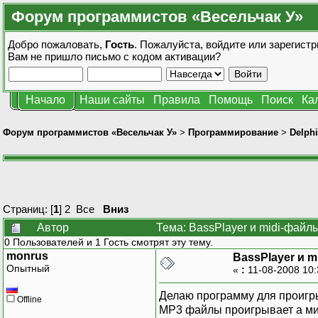
Форум программистов «Весельчак У»
Добро пожаловать,
Гость
. Пожалуйста,
войдите
или
зарегистр
Вам не пришло
письмо с кодом активации?
Начало
Наши сайты
Правила
Помощь
Поиск
Ка
Форум программистов «Весельчак У»
>
Программирование
>
Delphi
Страниц: [
1
]
2
Все
Вниз
Автор
Тема: BassPlayer и midi-файл
0 Пользователей и 1 Гость смотрят эту тему.
monrus
BassPlayer и 
Опытный
«
:
11-08-2008 10
Делаю программу для проигрыв
Offline
MP3 файлы проигрывает а ми