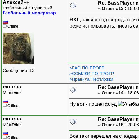
Алексей++
Re: BassPlayer 
глобальный и пушистый
«
Ответ #13 :
15-08
Глобальный модератор
RXL
, так я и подтверждаю: и
реже использовать, писать са
Offline
>FAQ ПО ПРОГР.
Сообщений: 13
>ССЫЛКИ ПО ПРОГР.
>Правила"Неотложки"
monrus
Re: BassPlayer 
Опытный
«
Ответ #14 :
18-08
Ну вот - пошел флуд
Offline
monrus
Re: BassPlayer 
Опытный
«
Ответ #15 :
20-08
Все таки перешел на стандар
Offline