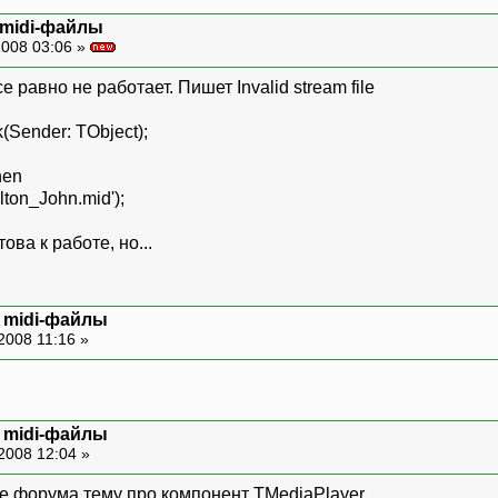
 midi-файлы
008 03:06 »
е равно не работает. Пишет Invalid stream file
(Sender: TObject);
hen
ton_John.mid');
ова к работе, но...
и midi-файлы
2008 11:16 »
и midi-файлы
2008 12:04 »
ле форума тему про компонент TMediaPlayer.