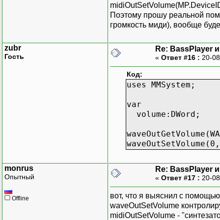
midiOutSetVolume(MP.DeviceID
Поэтому прошу реальной пом
громкость миди), вообще буде
zubr
Re: BassPlayer 
Гость
«
Ответ #16 :
20-08
Код:
uses MMSystem;
var
volume:DWord;
waveOutGetVolume(WA
waveOutSetVolume(0,
monrus
Re: BassPlayer 
Опытный
«
Ответ #17 :
20-08
вот, что я выяснил с помощью
Offline
waveOutSetVolume контролиру
midiOutSetVolume - "синтезат