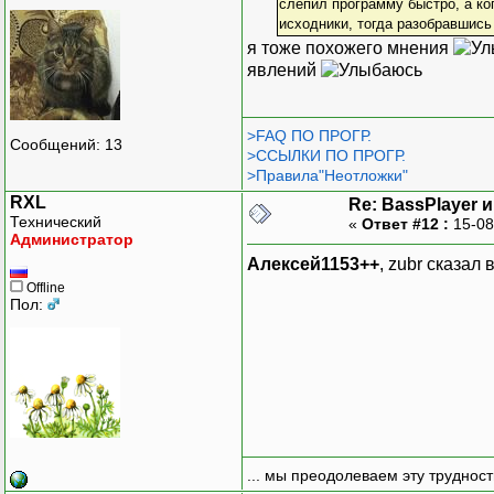
слепил программу быстро, а ко
исходники, тогда разобравшись
я тоже похожего мнения
явлений
>FAQ ПО ПРОГР.
Сообщений: 13
>ССЫЛКИ ПО ПРОГР.
>Правила"Неотложки"
RXL
Re: BassPlayer 
Технический
«
Ответ #12 :
15-08
Администратор
Алексей1153++
, zubr сказал
Offline
Пол:
... мы преодолеваем эту труднос