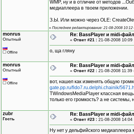
WMP, ну и в отличие от методов ...O
медиаплеера в твоем приложении.
З.Ы. Или можно через OLE: CreateOleOb
«
Последнее редактирование: 21-08-2008 10:12 
monrus
Re: BassPlayer и midi-фай
Опытный
«
Ответ #21 :
21-08-2008 10:09
о, ща гляну
Offline
monrus
Re: BassPlayer и midi-фай
Опытный
«
Ответ #22 :
21-08-2008 11:39
вот, нашел как изменять общую гром
Offline
gate.pp.ru/fido7.ru.delphi.chainik/5671.
TWindowsMediaPlayer классная вещь.
только его громкость? а не системы, 
zubr
Re: BassPlayer и midi-фай
Гость
«
Ответ #23 :
21-08-2008 14:04
Ну нет у дельфийского медиаплеера 