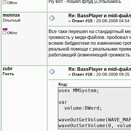
Ну вот - пошел флуд
Offline
monrus
Re: BassPlayer и midi-фай
Опытный
«
Ответ #15 :
20-08-2008 04:54
Все таки перешел на стандартный ме
Offline
громкость у миди-файлов. пробовал че
всякие бибдиотеки по изменению гром
реальной помощи с реальными прим
работающий (изменяющий громкость м
zubr
Re: BassPlayer и midi-фай
Гость
«
Ответ #16 :
20-08-2008 09:25
Код:
uses MMSystem;
var
volume:DWord;
waveOutGetVolume(WAVE_MA
waveOutSetVolume(0, volu