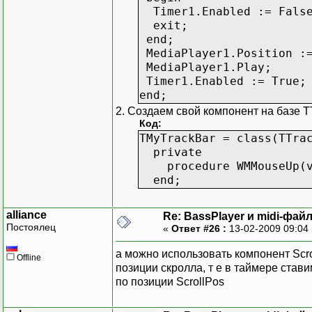
Timer1.Enabled := False;
exit;
end;
MediaPlayer1.Position :=
MediaPlayer1.Play;
Timer1.Enabled := True;
end;
2. Создаем свой компонент на базе
Код:
TMyTrackBar = class(TTra
private
procedure WMMouseUp(var
end;
alliance
Re: BassPlayer и midi-фай
Постоялец
«
Ответ #26 :
13-02-2009 09:04
а можно использовать компонент Scro
Offline
позиции скролла, т е в таймере ста
по позиции ScrollPos