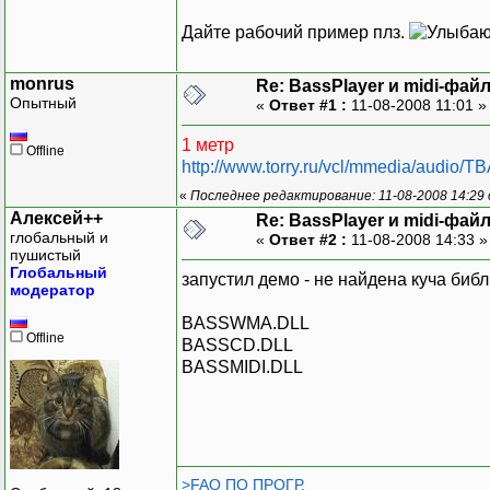
Дайте рабочий пример плз.
monrus
Re: BassPlayer и midi-фай
Опытный
«
Ответ #1 :
11-08-2008 11:01 
1 метр
Offline
http://www.torry.ru/vcl/mmedia/audio/
«
Последнее редактирование: 11-08-2008 14:29
Алексей++
Re: BassPlayer и midi-фай
глобальный и
«
Ответ #2 :
11-08-2008 14:33 
пушистый
Глобальный
запустил демо - не найдена куча библ
модератор
BASSWMA.DLL
Offline
BASSCD.DLL
BASSMIDI.DLL
>FAQ ПО ПРОГР.