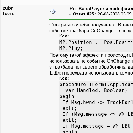
zubr
Re: BassPlayer и midi-фай
Гость
«
Ответ #25 :
26-08-2008 05:09
Смотри что у тебя получается. В та
событие тракбара OnChange - в резу
Код:
MP.Position := Pos.Posit
MP.Play;
Поэтому такой эффект и происходит.
использовать не событие OnChange 
у тракбара нет своего обработчика д
1. Для перехвата использовать компон
Код:
procedure TForm1.Applica
var Handled: Boolean);
begin
If Msg.hwnd <> TrackBar1
exit;
If (Msg.message <> WM_LB
exit;
If Msg.message = WM_LBUT
begin