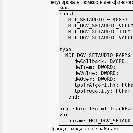
регулировать громкость дельфийског
Код:
const
MCI_SETAUDIO = $0873;
MCI_DGV_SETAUDIO_VOLUM
MCI_DGV_SETAUDIO_ITEM 
MCI_DGV_SETAUDIO_VALUE
type
MCI_DGV_SETAUDIO_PARMS 
dwCallback: DWORD;
dwItem: DWORD;
dwValue: DWORD;
dwOver: DWORD;
lpstrAlgorithm: PCha
lpstrQuality: PChar
end;
procedure TForm1.TrackBa
var
param: MCI_DGV_SETAUDI
begin
Правда с миди это не работает.
param.dwCallback := 0;