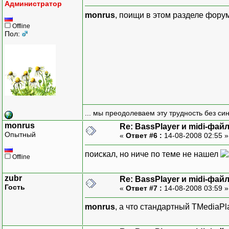
Администратор
monrus
, поищи в этом разделе фору
Offline
Пол:
... мы преодолеваем эту трудность без си
monrus
Re: BassPlayer и midi-фай
Опытный
«
Ответ #6 :
14-08-2008 02:55 
поискал, но ниче по теме не нашел
Offline
zubr
Re: BassPlayer и midi-фай
Гость
«
Ответ #7 :
14-08-2008 03:59 
monrus
, а что стандартный TMediaPl