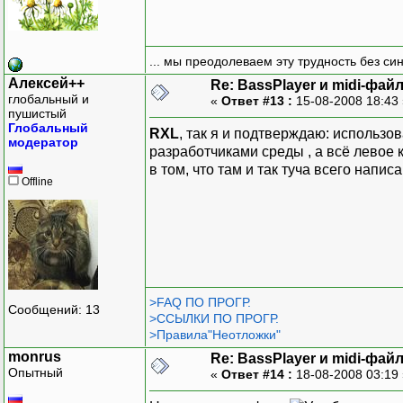
... мы преодолеваем эту трудность без си
Алексей++
Re: BassPlayer и midi-фай
глобальный и
«
Ответ #13 :
15-08-2008 18:43
пушистый
Глобальный
RXL
, так я и подтверждаю: использов
модератор
разработчиками среды , а всё левое 
в том, что там и так туча всего напис
Offline
>FAQ ПО ПРОГР.
Сообщений: 13
>ССЫЛКИ ПО ПРОГР.
>Правила"Неотложки"
monrus
Re: BassPlayer и midi-фай
Опытный
«
Ответ #14 :
18-08-2008 03:19