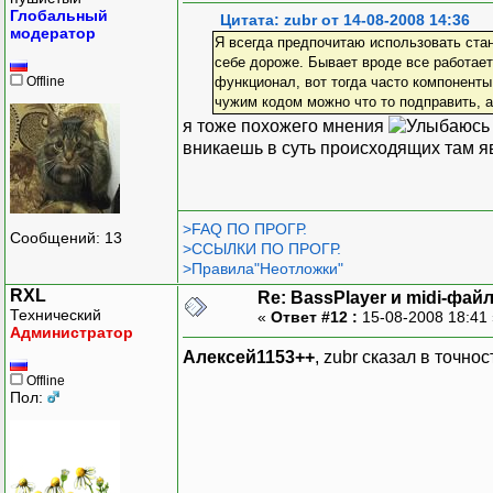
Глобальный
Цитата: zubr от 14-08-2008 14:36
модератор
Я всегда предпочитаю использовать стан
себе дороже. Бывает вроде все работает
Offline
функционал, вот тогда часто компоненты
чужим кодом можно что то подправить, а
я тоже похожего мнения
вникаешь в суть происходящих там 
>FAQ ПО ПРОГР.
Сообщений: 13
>ССЫЛКИ ПО ПРОГР.
>Правила"Неотложки"
RXL
Re: BassPlayer и midi-фай
Технический
«
Ответ #12 :
15-08-2008 18:41
Администратор
Алексей1153++
, zubr сказал в точн
Offline
Пол: