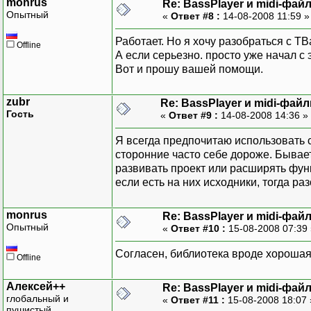
monrus
Re: BassPlayer и midi-фай
Опытный
«
Ответ #8 :
14-08-2008 11:59 
Работает. Но я хочу разобраться с T
Offline
А если серьезно. просто уже начал с 
Вот и прошу вашей помощи.
zubr
Re: BassPlayer и midi-фай
Гость
«
Ответ #9 :
14-08-2008 14:36 »
Я всегда предпочитаю использовать 
сторонние часто себе дороже. Бывает
развивать проект или расширять функ
если есть на них исходники, тогда р
monrus
Re: BassPlayer и midi-фай
Опытный
«
Ответ #10 :
15-08-2008 07:39
Согласен, библиотека вроде хорошая, 
Offline
Алексей++
Re: BassPlayer и midi-фай
глобальный и
«
Ответ #11 :
15-08-2008 18:07
пушистый