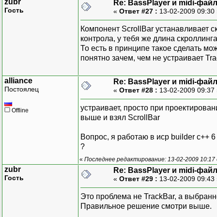
zubr
Re: BassPlayer и midi-фай
Гость
«
Ответ #27 :
13-02-2009 09:30
Компонент ScrollBar устанавливает с
контрола, у тебя же длина скроллинг
То есть в принципе такое сделать мо
понятно зачем, чем не устраивает Tr
alliance
Re: BassPlayer и midi-фай
Постоялец
«
Ответ #28 :
13-02-2009 09:37
устраивает, просто при проектирован
Offline
выше и взял ScrollBar
Вопрос, я работаю в иср builder c++ 
?
«
Последнее редактирование: 13-02-2009 10:17
zubr
Re: BassPlayer и midi-фай
Гость
«
Ответ #29 :
13-02-2009 09:43
Это проблема не TrackBar, а выбранн
Правильное решение смотри выше.