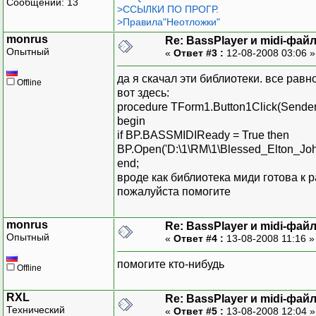
Сообщений: 13
>ССЫЛКИ ПО ПРОГР.
>Правила"Неотложки"
monrus
Re: BassPlayer и midi-фай
Опытный
«
Ответ #3 :
12-08-2008 03:06 
да я скачал эти библиотеки. все равно 
Offline
вот здесь:
procedure TForm1.Button1Click(Sender:
begin
if BP.BASSMIDIReady = True then
BP.Open('D:\1\RM\1\Blessed_Elton_Joh
end;
вроде как библиотека миди готова к ра
пожалуйста помогите
monrus
Re: BassPlayer и midi-фай
Опытный
«
Ответ #4 :
13-08-2008 11:16 
помогите кто-нибудь
Offline
RXL
Re: BassPlayer и midi-фай
Технический
«
Ответ #5 :
13-08-2008 12:04 