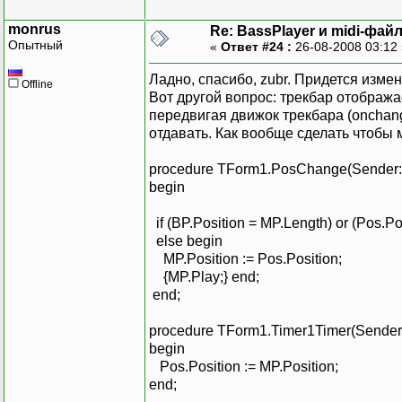
param.dwItem := MCI_DGV_
monrus
Re: BassPlayer и midi-фай
param.dwValue := TrackBa
Опытный
«
Ответ #24 :
26-08-2008 03:12
param.dwOver := 0;
param.lpstrAlgorithm :=
Ладно, спасибо, zubr. Придется изме
Offline
param.lpstrQuality := n
Вот другой вопрос: трекбар отобража
mciSendCommand(MediaPlay
передвигая движок трекбара (onchang
MCI_DGV_SETAUDIO_VALUE 
отдавать. Как вообще сделать чтобы 
end;
procedure TForm1.PosChange(Sender: 
begin
if (BP.Position = MP.Length) or (Pos.P
else begin
MP.Position := Pos.Position;
{MP.Play;} end;
end;
procedure TForm1.Timer1Timer(Sender:
begin
Pos.Position := MP.Position;
end;