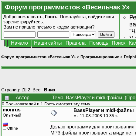
Форум программистов «Весельчак У»
Добро пожаловать,
Гость
. Пожалуйста,
войдите
или
Ре
зарегистрируйтесь
.
ва
Вам не пришло
письмо с кодом активации?
"Ч
У 
Начало
Наши сайты
Правила
Помощь
Поиск
Ка
от
зн
Форум программистов «Весельчак У»
>
Программирование
>
Delphi
Страниц: [
1
]
2
Все
Вниз
Автор
Тема: BassPlayer и midi-файлы (Про
0 Пользователей и 1 Гость смотрят эту тему.
monrus
BassPlayer и midi-файлы
Опытный
«
:
11-08-2008 10:35 »
Делаю программу для проигрывания муз
Offline
MP3 файлы проигрывает а миди нет.