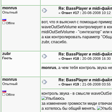
monrus
Re: BassPlayer и midi-фай
Опытный
«
Ответ #17 :
20-08-2008 10:12
вот, что я выяснил с помощью примера
Offline
waveOutSetVolume контролирует в кон
midiOutSetVolume - "синтезатор" или
а как контролировать параметр "Общ
zubr, спасибо.
zubr
Re: BassPlayer и midi-фай
Гость
«
Ответ #18 :
20-08-2008 16:30
monrus
, а чем тебя контроль звука н
monrus
Re: BassPlayer и midi-фай
Опытный
«
Ответ #19 :
21-08-2008 03:55
контроль звука - в смысле waveOutSe
Offline
за изменение громкости миди отвечае
а хотелось бы общий менять.