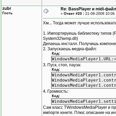
zubr
Re: BassPlayer и midi-фай
Гость
«
Ответ #20 :
21-08-2008 10:06
Хм... Тогда может лучше использоват
1. Импортируешь библиотеку типов (Pr
System32\wmp.dll)
Делаешь инсталл. Получишь компоне
2. Запускаешь медиа-файл:
Код:
WindowsMediaPlayer1.URL:
3. Пуск, стоп, пауза:
Код:
WindowsMediaPlayer1.cont
WindowsMediaPlayer1.cont
WindowsMediaPlayer1.cont
4. Громкость:
Код:
WindowsMediaPlayer1.sett
Сам класс TWindowsMediaPlayer и 
импорте юните. Плюс описание на и