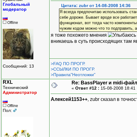
Глобальный
Цитата: zubr от 14-08-2008 14:36
модератор
Я всегда предпочитаю использовать стан
себе дороже. Бывает вроде все работает
Offline
функционал, вот тогда часто компоненты
чужим кодом можно что то подправить, а
я тоже похожего мнения
вникаешь в суть происходящих там 
>FAQ ПО ПРОГР.
Сообщений: 13
>ССЫЛКИ ПО ПРОГР.
>Правила"Неотложки"
RXL
Re: BassPlayer и midi-фай
Технический
«
Ответ #12 :
15-08-2008 18:41
Администратор
Алексей1153++
, zubr сказал в точн
Offline
Пол: