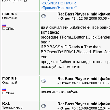
Сообщений: 13
>ССЫЛКИ ПО ПРОГР.
>Правила"Неотложки"
monrus
Re: BassPlayer и midi-фай
Опытный
«
Ответ #3 :
12-08-2008 03:06 
да я скачал эти библиотеки. все равно 
Offline
вот здесь:
procedure TForm1.Button1Click(Sender:
begin
if BP.BASSMIDIReady = True then
BP.Open('D:\1\RM\1\Blessed_Elton_Joh
end;
вроде как библиотека миди готова к ра
пожалуйста помогите
monrus
Re: BassPlayer и midi-фай
Опытный
«
Ответ #4 :
13-08-2008 11:16 
помогите кто-нибудь
Offline
RXL
Re: BassPlayer и midi-фай
Технический
«
Ответ #5 :
13-08-2008 12:04 