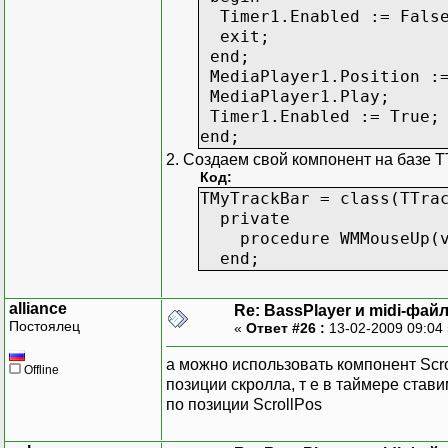
Timer1.Enabled := False;
exit;
end;
MediaPlayer1.Position :=
MediaPlayer1.Play;
Timer1.Enabled := True;
end;
2. Создаем свой компонент на базе
Код:
TMyTrackBar = class(TTra
private
procedure WMMouseUp(var
end;
alliance
Re: BassPlayer и midi-фай
Постоялец
«
Ответ #26 :
13-02-2009 09:04
а можно использовать компонент Scro
Offline
позиции скролла, т е в таймере ста
по позиции ScrollPos