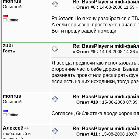
monrus
Re: BassPlayer и midi-фай
Опытный
«
Ответ #8 :
14-08-2008 11:59 
Работает. Но я хочу разобраться с T
Offline
А если серьезно. просто уже начал с 
Вот и прошу вашей помощи.
zubr
Re: BassPlayer и midi-фай
Гость
«
Ответ #9 :
14-08-2008 14:36 
Я всегда предпочитаю использовать 
сторонние часто себе дороже. Бывает
развивать проект или расширять функ
если есть на них исходники, тогда р
monrus
Re: BassPlayer и midi-фай
Опытный
«
Ответ #10 :
15-08-2008 07:39
Согласен, библиотека вроде хорошая, 
Offline
Алексей++
Re: BassPlayer и midi-фай
глобальный и
«
Ответ #11 :
15-08-2008 18:07
пушистый