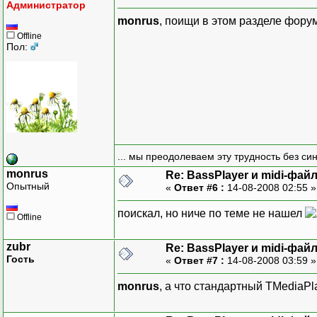
Администратор
monrus
, поищи в этом разделе фору
Offline
Пол:
... мы преодолеваем эту трудность без си
monrus
Re: BassPlayer и midi-фай
Опытный
«
Ответ #6 :
14-08-2008 02:55 
поискал, но ниче по теме не нашел
Offline
zubr
Re: BassPlayer и midi-фай
Гость
«
Ответ #7 :
14-08-2008 03:59 
monrus
, а что стандартный TMediaPl