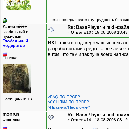
... мы преодолеваем эту трудность без си
Алексей++
Re: BassPlayer и midi-фай
глобальный и
«
Ответ #13 :
15-08-2008 18:43
пушистый
Глобальный
RXL
, так я и подтверждаю: использов
модератор
разработчиками среды , а всё левое 
в том, что там и так туча всего напис
Offline
>FAQ ПО ПРОГР.
Сообщений: 13
>ССЫЛКИ ПО ПРОГР.
>Правила"Неотложки"
monrus
Re: BassPlayer и midi-фай
Опытный
«
Ответ #14 :
18-08-2008 03:19