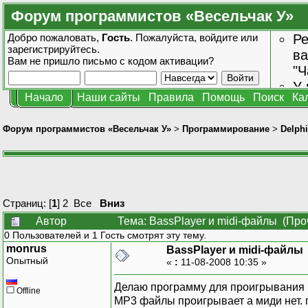
Форум программистов «Весельчак У»
Добро пожаловать,
Гость
. Пожалуйста,
войдите
или
Ре
зарегистрируйтесь
.
ва
Вам не пришло
письмо с кодом активации?
"Ч
У 
Начало
Наши сайты
Правила
Помощь
Поиск
Ка
от
зн
Форум программистов «Весельчак У»
>
Программирование
>
Delphi
Страниц: [
1
]
2
Все
Вниз
Автор
Тема: BassPlayer и midi-файлы (Про
0 Пользователей и 1 Гость смотрят эту тему.
monrus
BassPlayer и midi-файлы
Опытный
«
:
11-08-2008 10:35 »
Делаю программу для проигрывания муз
Offline
MP3 файлы проигрывает а миди нет.