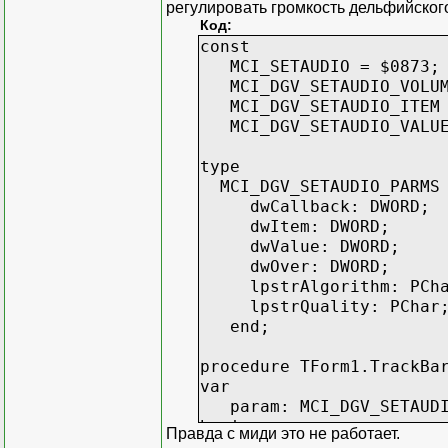
регулировать громкость дельфийског
Код:
const
MCI_SETAUDIO = $0873;
MCI_DGV_SETAUDIO_VOLUM
MCI_DGV_SETAUDIO_ITEM 
MCI_DGV_SETAUDIO_VALUE
type
MCI_DGV_SETAUDIO_PARMS 
dwCallback: DWORD;
dwItem: DWORD;
dwValue: DWORD;
dwOver: DWORD;
lpstrAlgorithm: PCha
lpstrQuality: PChar
end;
procedure TForm1.TrackBa
var
param: MCI_DGV_SETAUDI
begin
Правда с миди это не работает.
param.dwCallback := 0;