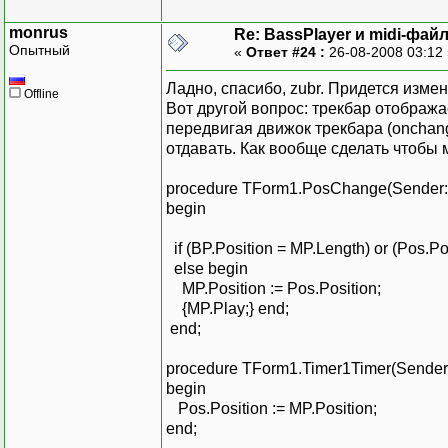
param.dwItem := MCI_DGV_
monrus
Re: BassPlayer и midi-фай
param.dwValue := TrackBa
Опытный
«
Ответ #24 :
26-08-2008 03:12
param.dwOver := 0;
param.lpstrAlgorithm :=
Ладно, спасибо, zubr. Придется изме
Offline
param.lpstrQuality := n
Вот другой вопрос: трекбар отобража
mciSendCommand(MediaPlay
передвигая движок трекбара (onchang
MCI_DGV_SETAUDIO_VALUE 
отдавать. Как вообще сделать чтобы 
end;
procedure TForm1.PosChange(Sender: 
begin
if (BP.Position = MP.Length) or (Pos.P
else begin
MP.Position := Pos.Position;
{MP.Play;} end;
end;
procedure TForm1.Timer1Timer(Sender:
begin
Pos.Position := MP.Position;
end;