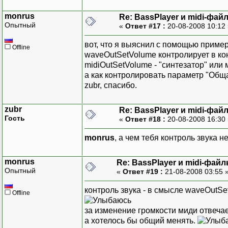
monrus
Re: BassPlayer и midi-фай
Опытный
«
Ответ #17 :
20-08-2008 10:12
вот, что я выяснил с помощью примера
Offline
waveOutSetVolume контролирует в кон
midiOutSetVolume - "синтезатор" или
а как контролировать параметр "Общ
zubr, спасибо.
zubr
Re: BassPlayer и midi-фай
Гость
«
Ответ #18 :
20-08-2008 16:30
monrus
, а чем тебя контроль звука н
monrus
Re: BassPlayer и midi-фай
Опытный
«
Ответ #19 :
21-08-2008 03:55 
контроль звука - в смысле waveOutSe
Offline
за изменение громкости миди отвечае
а хотелось бы общий менять.