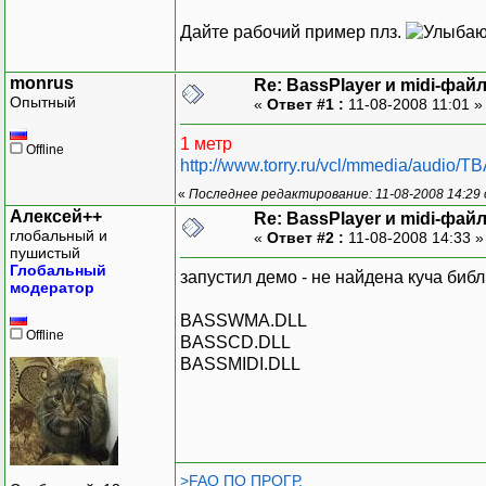
Дайте рабочий пример плз.
monrus
Re: BassPlayer и midi-фай
Опытный
«
Ответ #1 :
11-08-2008 11:01 
1 метр
Offline
http://www.torry.ru/vcl/mmedia/audio/
«
Последнее редактирование: 11-08-2008 14:29
Алексей++
Re: BassPlayer и midi-фай
глобальный и
«
Ответ #2 :
11-08-2008 14:33 
пушистый
Глобальный
запустил демо - не найдена куча библ
модератор
BASSWMA.DLL
Offline
BASSCD.DLL
BASSMIDI.DLL
>FAQ ПО ПРОГР.