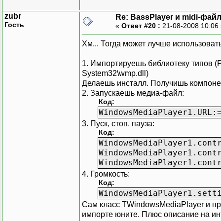
zubr
Re: BassPlayer и midi-фай
Гость
«
Ответ #20 :
21-08-2008 10:06
Хм... Тогда может лучше использоват
1. Импортируешь библиотеку типов (Pr
System32\wmp.dll)
Делаешь инсталл. Получишь компоне
2. Запускаешь медиа-файл:
Код:
WindowsMediaPlayer1.URL:
3. Пуск, стоп, пауза:
Код:
WindowsMediaPlayer1.cont
WindowsMediaPlayer1.cont
WindowsMediaPlayer1.cont
4. Громкость:
Код:
WindowsMediaPlayer1.sett
Сам класс TWindowsMediaPlayer и 
импорте юните. Плюс описание на и