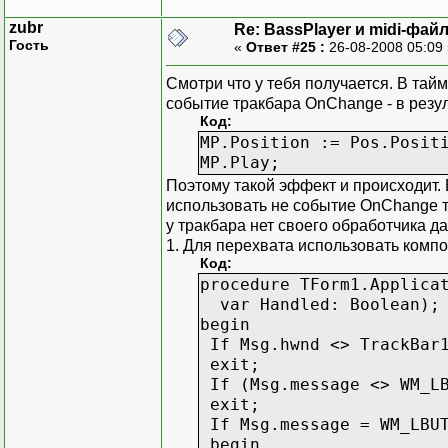
zubr
Re: BassPlayer и midi-фай
Гость
«
Ответ #25 :
26-08-2008 05:09
Смотри что у тебя получается. В та
событие тракбара OnChange - в резу
Код:
MP.Position := Pos.Posit
MP.Play;
Поэтому такой эффект и происходит.
использовать не событие OnChange 
у тракбара нет своего обработчика д
1. Для перехвата использовать компон
Код:
procedure TForm1.Applica
var Handled: Boolean);
begin
If Msg.hwnd <> TrackBar1
exit;
If (Msg.message <> WM_LB
exit;
If Msg.message = WM_LBUT
begin