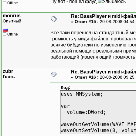
Ну вот - пошел флуд
Offline
monrus
Re: BassPlayer и midi-фай
Опытный
«
Ответ #15 :
20-08-2008 04:54
Все таки перешел на стандартный ме
Offline
громкость у миди-файлов. пробовал че
всякие бибдиотеки по изменению гром
реальной помощи с реальными прим
работающий (изменяющий громкость м
zubr
Re: BassPlayer и midi-фай
Гость
«
Ответ #16 :
20-08-2008 09:25
Код:
uses MMSystem;
var
volume:DWord;
waveOutGetVolume(WAVE_MA
waveOutSetVolume(0, volu