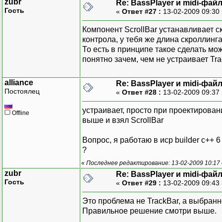
zubr
Re: BassPlayer и midi-фай
Гость
«
Ответ #27 :
13-02-2009 09:30
Компонент ScrollBar устанавливает с
контрола, у тебя же длина скроллинг
То есть в принципе такое сделать мо
понятно зачем, чем не устраивает Tr
alliance
Re: BassPlayer и midi-фай
Постоялец
«
Ответ #28 :
13-02-2009 09:37
устраивает, просто при проектирован
Offline
выше и взял ScrollBar
Вопрос, я работаю в иср builder c++ 
?
«
Последнее редактирование: 13-02-2009 10:17
zubr
Re: BassPlayer и midi-фай
Гость
«
Ответ #29 :
13-02-2009 09:43
Это проблема не TrackBar, а выбранн
Правильное решение смотри выше.