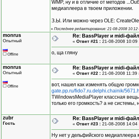
WMP, ну и в отличие от методов ...O
медиаплеера в твоем приложении.
З.Ы. Или можно через OLE: CreateOleOb
«
Последнее редактирование: 21-08-2008 10:12 
monrus
Re: BassPlayer и midi-фай
Опытный
«
Ответ #21 :
21-08-2008 10:09
о, ща гляну
Offline
monrus
Re: BassPlayer и midi-фай
Опытный
«
Ответ #22 :
21-08-2008 11:39
вот, нашел как изменять общую гром
Offline
gate.pp.ru/fido7.ru.delphi.chainik/5671.
TWindowsMediaPlayer классная вещь.
только его громкость? а не системы, 
zubr
Re: BassPlayer и midi-фай
Гость
«
Ответ #23 :
21-08-2008 14:04
Ну нет у дельфийского медиаплеера 