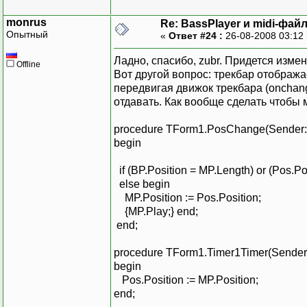
param.dwItem := MCI_DGV_
monrus
Re: BassPlayer и midi-фай
param.dwValue := TrackBa
Опытный
«
Ответ #24 :
26-08-2008 03:12
param.dwOver := 0;
param.lpstrAlgorithm :=
Ладно, спасибо, zubr. Придется изме
Offline
param.lpstrQuality := n
Вот другой вопрос: трекбар отобража
mciSendCommand(MediaPlay
передвигая движок трекбара (onchang
MCI_DGV_SETAUDIO_VALUE 
отдавать. Как вообще сделать чтобы 
end;
procedure TForm1.PosChange(Sender: 
begin
if (BP.Position = MP.Length) or (Pos.P
else begin
MP.Position := Pos.Position;
{MP.Play;} end;
end;
procedure TForm1.Timer1Timer(Sender:
begin
Pos.Position := MP.Position;
end;