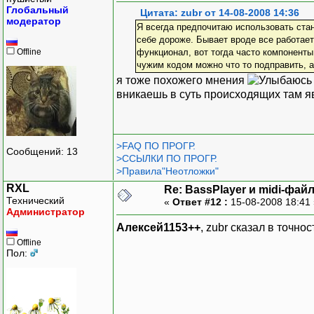
Глобальный
Цитата: zubr от 14-08-2008 14:36
модератор
Я всегда предпочитаю использовать стан
себе дороже. Бывает вроде все работает
Offline
функционал, вот тогда часто компоненты
чужим кодом можно что то подправить, а
я тоже похожего мнения
вникаешь в суть происходящих там 
>FAQ ПО ПРОГР.
Сообщений: 13
>ССЫЛКИ ПО ПРОГР.
>Правила"Неотложки"
RXL
Re: BassPlayer и midi-фай
Технический
«
Ответ #12 :
15-08-2008 18:41
Администратор
Алексей1153++
, zubr сказал в точн
Offline
Пол: