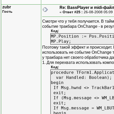
zubr
Re: BassPlayer и midi-фай
Гость
«
Ответ #25 :
26-08-2008 05:09
Смотри что у тебя получается. В та
событие тракбара OnChange - в резу
Код:
MP.Position := Pos.Posit
MP.Play;
Поэтому такой эффект и происходит.
использовать не событие OnChange 
у тракбара нет своего обработчика д
1. Для перехвата использовать компон
Код:
procedure TForm1.Applica
var Handled: Boolean);
begin
If Msg.hwnd <> TrackBar1
exit;
If (Msg.message <> WM_LB
exit;
If Msg.message = WM_LBUT
begin