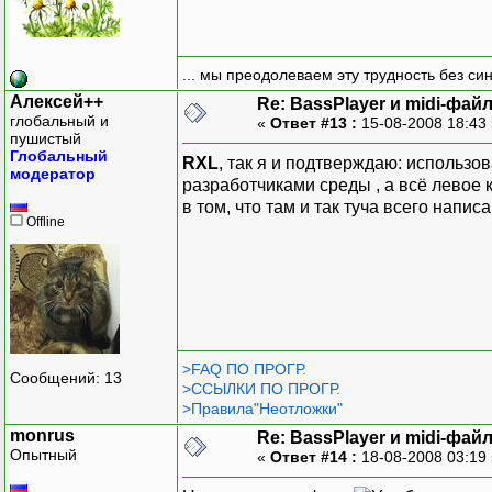
... мы преодолеваем эту трудность без си
Алексей++
Re: BassPlayer и midi-фай
глобальный и
«
Ответ #13 :
15-08-2008 18:43
пушистый
Глобальный
RXL
, так я и подтверждаю: использов
модератор
разработчиками среды , а всё левое 
в том, что там и так туча всего напис
Offline
>FAQ ПО ПРОГР.
Сообщений: 13
>ССЫЛКИ ПО ПРОГР.
>Правила"Неотложки"
monrus
Re: BassPlayer и midi-фай
Опытный
«
Ответ #14 :
18-08-2008 03:19