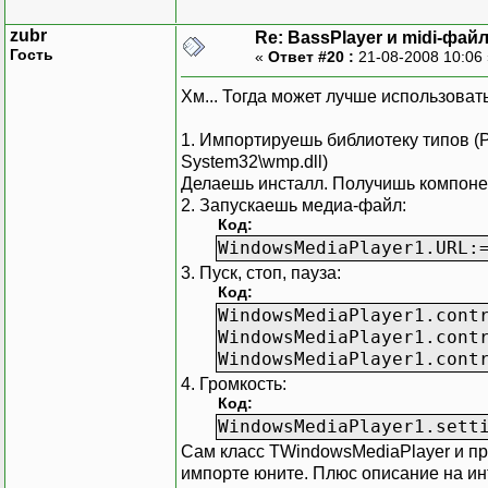
zubr
Re: BassPlayer и midi-фай
Гость
«
Ответ #20 :
21-08-2008 10:06
Хм... Тогда может лучше использоват
1. Импортируешь библиотеку типов (Pr
System32\wmp.dll)
Делаешь инсталл. Получишь компоне
2. Запускаешь медиа-файл:
Код:
WindowsMediaPlayer1.URL:
3. Пуск, стоп, пауза:
Код:
WindowsMediaPlayer1.cont
WindowsMediaPlayer1.cont
WindowsMediaPlayer1.cont
4. Громкость:
Код:
WindowsMediaPlayer1.sett
Сам класс TWindowsMediaPlayer и 
импорте юните. Плюс описание на и