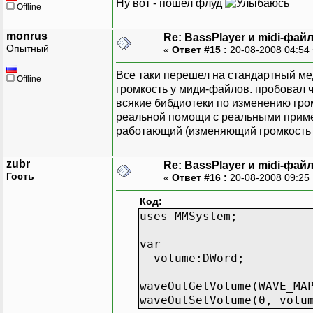
Ну вот - пошел флуд
Offline
monrus
Re: BassPlayer и midi-фай
Опытный
«
Ответ #15 :
20-08-2008 04:54
Все таки перешел на стандартный ме
Offline
громкость у миди-файлов. пробовал че
всякие бибдиотеки по изменению гром
реальной помощи с реальными прим
работающий (изменяющий громкость м
zubr
Re: BassPlayer и midi-фай
Гость
«
Ответ #16 :
20-08-2008 09:25
Код:
uses MMSystem;
var
volume:DWord;
waveOutGetVolume(WAVE_MA
waveOutSetVolume(0, volu