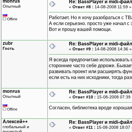
monrus
Re: BassPlayer и midi-фай
Опытный
«
Ответ #8 :
14-08-2008 11:59 
Работает. Но я хочу разобраться с T
Offline
А если серьезно. просто уже начал с 
Вот и прошу вашей помощи.
zubr
Re: BassPlayer и midi-фай
Гость
«
Ответ #9 :
14-08-2008 14:36 
Я всегда предпочитаю использовать 
сторонние часто себе дороже. Бывает
развивать проект или расширять функ
если есть на них исходники, тогда р
monrus
Re: BassPlayer и midi-фай
Опытный
«
Ответ #10 :
15-08-2008 07:39
Согласен, библиотека вроде хорошая, 
Offline
Алексей++
Re: BassPlayer и midi-фай
глобальный и
«
Ответ #11 :
15-08-2008 18:07
пушистый