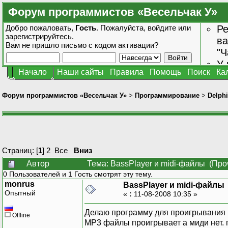
Форум программистов «Весельчак У»
Добро пожаловать,
Гость
. Пожалуйста,
войдите
или
Ре
зарегистрируйтесь
.
ва
Вам не пришло
письмо с кодом активации?
"Ч
У 
Начало
Наши сайты
Правила
Помощь
Поиск
Ка
от
зн
Форум программистов «Весельчак У»
>
Программирование
>
Delphi
Страниц: [
1
]
2
Все
Вниз
Автор
Тема: BassPlayer и midi-файлы (Про
0 Пользователей и 1 Гость смотрят эту тему.
monrus
BassPlayer и midi-файлы
Опытный
«
:
11-08-2008 10:35 »
Делаю программу для проигрывания муз
Offline
MP3 файлы проигрывает а миди нет.