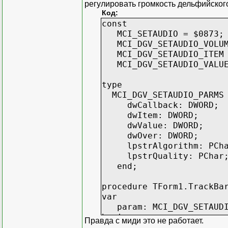
регулировать громкость дельфийског
Код:
const
MCI_SETAUDIO = $0873;
MCI_DGV_SETAUDIO_VOLUM
MCI_DGV_SETAUDIO_ITEM 
MCI_DGV_SETAUDIO_VALUE
type
MCI_DGV_SETAUDIO_PARMS 
dwCallback: DWORD;
dwItem: DWORD;
dwValue: DWORD;
dwOver: DWORD;
lpstrAlgorithm: PCha
lpstrQuality: PChar
end;
procedure TForm1.TrackBa
var
param: MCI_DGV_SETAUDI
begin
Правда с миди это не работает.
param.dwCallback := 0;