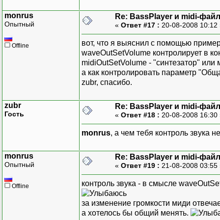
monrus
Re: BassPlayer и midi-фай
Опытный
«
Ответ #17 :
20-08-2008 10:12
вот, что я выяснил с помощью примера
Offline
waveOutSetVolume контролирует в кон
midiOutSetVolume - "синтезатор" или
а как контролировать параметр "Общ
zubr, спасибо.
zubr
Re: BassPlayer и midi-фай
Гость
«
Ответ #18 :
20-08-2008 16:30
monrus
, а чем тебя контроль звука н
monrus
Re: BassPlayer и midi-фай
Опытный
«
Ответ #19 :
21-08-2008 03:55
контроль звука - в смысле waveOutSe
Offline
за изменение громкости миди отвечае
а хотелось бы общий менять.