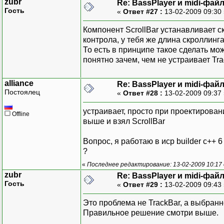
zubr
Re: BassPlayer и midi-фай
Гость
«
Ответ #27 :
13-02-2009 09:30
Компонент ScrollBar устанавливает с
контрола, у тебя же длина скроллинг
То есть в принципе такое сделать мо
понятно зачем, чем не устраивает Tr
alliance
Re: BassPlayer и midi-фай
Постоялец
«
Ответ #28 :
13-02-2009 09:37
устраивает, просто при проектирован
Offline
выше и взял ScrollBar
Вопрос, я работаю в иср builder c++ 
?
«
Последнее редактирование: 13-02-2009 10:17
zubr
Re: BassPlayer и midi-фай
Гость
«
Ответ #29 :
13-02-2009 09:43
Это проблема не TrackBar, а выбранн
Правильное решение смотри выше.