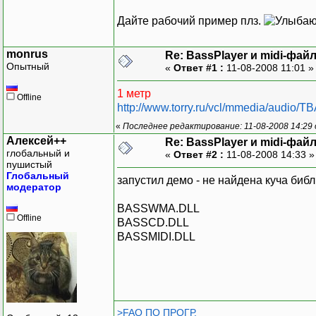
Дайте рабочий пример плз.
monrus
Re: BassPlayer и midi-фай
Опытный
«
Ответ #1 :
11-08-2008 11:01 
1 метр
Offline
http://www.torry.ru/vcl/mmedia/audio/
«
Последнее редактирование: 11-08-2008 14:29
Алексей++
Re: BassPlayer и midi-фай
глобальный и
«
Ответ #2 :
11-08-2008 14:33 
пушистый
Глобальный
запустил демо - не найдена куча библ
модератор
BASSWMA.DLL
Offline
BASSCD.DLL
BASSMIDI.DLL
>FAQ ПО ПРОГР.