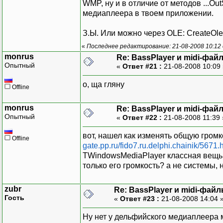
WMP, ну и в отличие от методов ...O
медиаплеера в твоем приложении.
З.Ы. Или можно через OLE: CreateOleOb
«
Последнее редактирование: 21-08-2008 10:12 
monrus
Re: BassPlayer и midi-фай
Опытный
«
Ответ #21 :
21-08-2008 10:09
о, ща гляну
Offline
monrus
Re: BassPlayer и midi-фай
Опытный
«
Ответ #22 :
21-08-2008 11:39
вот, нашел как изменять общую гром
Offline
gate.pp.ru/fido7.ru.delphi.chainik/5671.
TWindowsMediaPlayer классная вещь.
только его громкость? а не системы, 
zubr
Re: BassPlayer и midi-фай
Гость
«
Ответ #23 :
21-08-2008 14:04 
Ну нет у дельфийского медиаплеера 