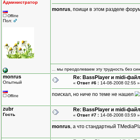
Администратор
monrus
, поищи в этом разделе фору
Offline
Пол:
... мы преодолеваем эту трудность без си
monrus
Re: BassPlayer и midi-фай
Опытный
«
Ответ #6 :
14-08-2008 02:55 
поискал, но ниче по теме не нашел
Offline
zubr
Re: BassPlayer и midi-фай
Гость
«
Ответ #7 :
14-08-2008 03:59 
monrus
, а что стандартный TMediaPl