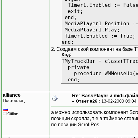
Timer1.Enabled := False;
exit;
end;
MediaPlayer1.Position :=
MediaPlayer1.Play;
Timer1.Enabled := True;
end;
2. Создаем свой компонент на базе
Код:
TMyTrackBar = class(TTra
private
procedure WMMouseUp(var
end;
alliance
Re: BassPlayer и midi-фай
Постоялец
«
Ответ #26 :
13-02-2009 09:04
а можно использовать компонент Scro
Offline
позиции скролла, т е в таймере ста
по позиции ScrollPos