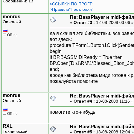
Сообщений: 13
>ССЫЛКИ ПО ПРОГР.
>Правила"Неотложки"
monrus
Re: BassPlayer и midi-фай
Опытный
«
Ответ #3 :
12-08-2008 03:06 
да я скачал эти библиотеки. все равно 
Offline
вот здесь:
procedure TForm1.Button1Click(Sender:
begin
if BP.BASSMIDIReady = True then
BP.Open('D:\1\RM\1\Blessed_Elton_Joh
end;
вроде как библиотека миди готова к ра
пожалуйста помогите
monrus
Re: BassPlayer и midi-фай
Опытный
«
Ответ #4 :
13-08-2008 11:16 
помогите кто-нибудь
Offline
RXL
Re: BassPlayer и midi-фай
Технический
«
Ответ #5 :
13-08-2008 12:04 