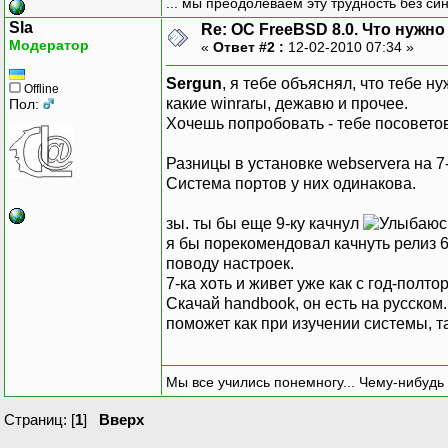
... мы преодолеваем эту трудность без си
Sla
Re: ОС FreeBSD 8.0. Что нужно 
Модератор
«
Ответ #2 :
12-02-2010 07:34 »
Sergun
, я тебе объяснял, что тебе 
Offline
какие winrarы, дежавю и прочее.
Пол:
Хочешь попробовать - тебе посоветов
Разницы в установке webserverа на 7-ке
Система портов у них одинакова.
зы. ты бы еще 9-ку качнул
я бы порекомендовал качнуть релиз 6
поводу настроек.
7-ка хоть и живет уже как с год-полт
Скачай handbook, он есть на русском
поможет как при изучении системы, та
Мы все учились понемногу... Чему-нибудь 
Страниц: [
1
]
Вверх