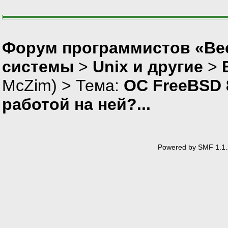
Форум программистов «Вес
системы
>
Unix и другие
>
McZim
) > Тема:
ОС FreeBSD 8
работой на ней?...
Powered by SMF 1.1.