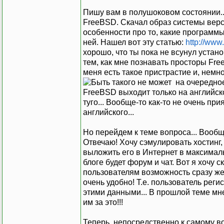
Пишу вам в полушоковом состоянии..
FreeBSD. Скачал образ системы верси
особенности про то, какие программ
ней. Нашел вот эту статью:
http://www
хорошо, что ты пока не всунул установ
тем, как мне познавать просторы Fre
меня есть такое пристрастие и, немн
на очередное
FreeBSD выходит только на английско
туго... Вообще-то как-то не очень пр
английского...
Но перейдем к теме вопроса... Вообщ
Отвечаю! Хочу сэмулировать хостинг,
выложить его в Интернет в максималь
блоге будет форум и чат. Вот я хочу 
пользователям возможность сразу же 
очень удобно! Т.е. пользователь реги
этими данными... В прошлой теме мне
им за это!!!
Теперь, непосредственно к самому во