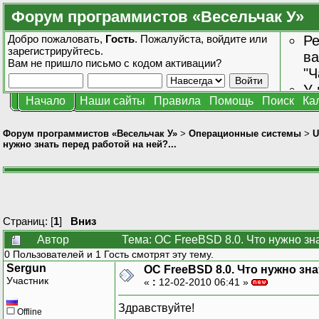
Форум программистов «Весельчак У»
Добро пожаловать,
Гость
. Пожалуйста,
войдите
или
Ре
зарегистрируйтесь
.
ва
Вам не пришло
письмо с кодом активации?
"Ч
У 
Начало
Наши сайты
Правила
Помощь
Поиск
Ка
от
зн
Форум программистов «Весельчак У»
>
Операционные системы
>
U
нужно знать перед работой на ней?...
Страниц: [
1
]
Вниз
Автор
Тема: ОС FreeBSD 8.0. Что нужно зна
0 Пользователей и 1 Гость смотрят эту тему.
Sergun
ОС FreeBSD 8.0. Что нужно зна
Участник
«
:
12-02-2010 06:41 »
Здравствуйте!
Offline