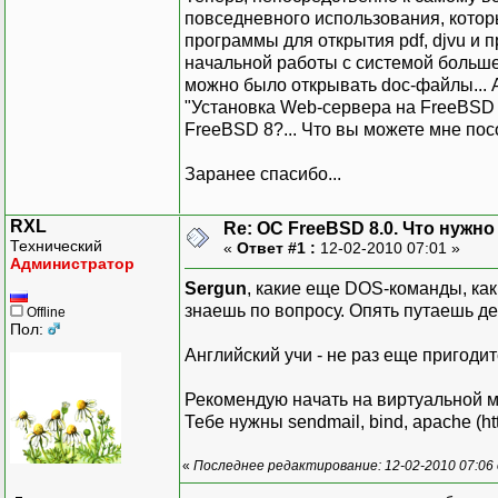
повседневного использования, котор
программы для открытия pdf, djvu и п
начальной работы с системой больше 
можно было открывать doc-файлы... 
"Установка Web-сервера на FreeBSD 7
FreeBSD 8?... Что вы можете мне посо
Заранее спасибо...
RXL
Re: ОС FreeBSD 8.0. Что нужно 
Технический
«
Ответ #1 :
12-02-2010 07:01 »
Администратор
Sergun
, какие еще DOS-команды, ка
знаешь по вопросу. Опять путаешь де
Offline
Пол:
Английский учи - не раз еще пригодит
Рекомендую начать на виртуальной м
Тебе нужны sendmail, bind, apache (htt
«
Последнее редактирование: 12-02-2010 07:06