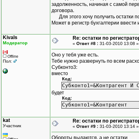
задолженность, начиная с самой пер
договора.
Для этого хочу получить остатки п
Может в регистр бухгалтерии ввест
Kivals
Re: остатки по регистрато
Модератор
«
Ответ #8 :
31-03-2010 13:08 
Оно у тебя уже есть.
Offline
Тебе нужно развернуть по всем расхо
Пол:
Субконто3:
вместо
Код:
Субконто1=&Контрагент И 
будет
Код:
Субконто1=&Контрагент
kat
Re: остатки по регистрато
Участник
«
Ответ #9 :
31-03-2010 13:14 
Обороты выдаются, а не остатки