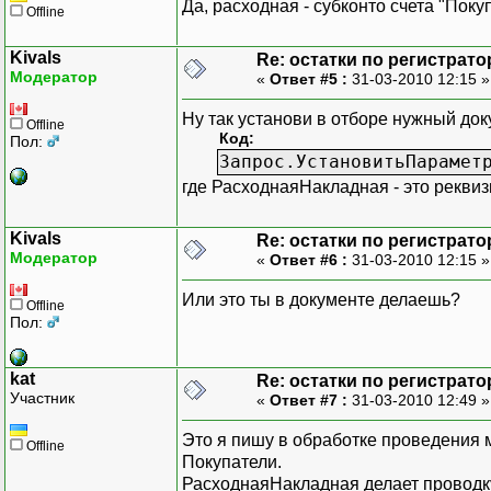
Да, расходная - субконто счета "Поку
Offline
Kivals
Re: остатки по регистрато
Модератор
«
Ответ #5 :
31-03-2010 12:15 
Ну так установи в отборе нужный док
Offline
Код:
Пол:
Запрос.УстановитьПарамет
где РасходнаяНакладная - это рекви
Kivals
Re: остатки по регистрато
Модератор
«
Ответ #6 :
31-03-2010 12:15 
Или это ты в документе делаешь?
Offline
Пол:
kat
Re: остатки по регистрато
Участник
«
Ответ #7 :
31-03-2010 12:49 
Это я пишу в обработке проведения 
Offline
Покупатели.
РасходнаяНакладная делает проводк