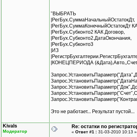
"ВЫБРАТЬ
|РегБух.СуммаНачальныйОстатокДт,
|РегБух.СуммаКонечныйОстатокДт К
|РегБух.Субконто2 КАК Договор,
|РегБух.Субконто2.ДатаОкончания,
|РегБух.Субконто3
|ИЗ
|РегистрБухгалтерии.РегистрБухга
|КОНЕЦПЕРИОДА (&Дата),Авто,,Счет=
Запрос.УстановитьПараметр("Дата",Д
Запрос.УстановитьПараметр("ДатаНа
Запрос.УстановитьПараметр("Док",Д
Запрос.УстановитьПараметр("Счет",С
Запрос.УстановитьПараметр("Контраг
Это не работает... Результат пустой...
Kivals
Re: остатки по регистрато
Модератор
«
Ответ #1 :
31-03-2010 10:13 