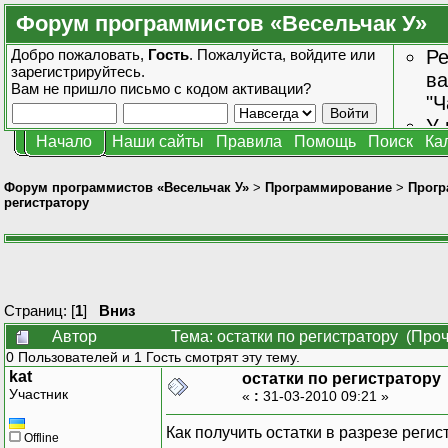
Форум программистов «Весельчак У»
Добро пожаловать,
Гость
. Пожалуйста,
войдите
или
Ре
зарегистрируйтесь
.
ва
Вам не пришло
письмо с кодом активации?
"Ч
У 
Начало
Наши сайты
Правила
Помощь
Поиск
Ка
от
зн
Форум программистов «Весельчак У»
>
Программирование
>
Прогр
регистратору
Страниц: [
1
]
Вниз
Автор
Тема: остатки по регистратору (Про
0 Пользователей и 1 Гость смотрят эту тему.
kat
остатки по регистратору
Участник
«
:
31-03-2010 09:21 »
Как получить остатки в разрезе регис
Offline