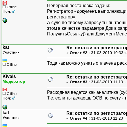
Неверная постановка задачи:
Offline
Регистратор - документ, выполняющи
Пол:
регистратору.
А судя по твоему запросу ты пытаешь
этом в качестве параметра Док в за
ПолучитьСсылку() для ДокументМен
kat
Re: остатки по регистрато
Участник
«
Ответ #2 :
31-03-2010 10:33 
Тода как можно узнать оплачена рас
Offline
Kivals
Re: остатки по регистрато
Модератор
«
Ответ #3 :
31-03-2010 11:13 
Расходная ведется как аналитика (су
Offline
Т.е. если ты делаешь ОСВ по счету -
Пол:
kat
Re: остатки по регистрато
Участник
«
Ответ #4 :
31-03-2010 11:20 