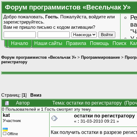
Форум программистов «Весельчак У»
Добро пожаловать,
Гость
. Пожалуйста,
войдите
или
Ре
зарегистрируйтесь
.
ва
Вам не пришло
письмо с кодом активации?
"Ч
У 
Начало
Наши сайты
Правила
Помощь
Поиск
Ка
от
зн
Форум программистов «Весельчак У»
>
Программирование
>
Прогр
регистратору
Страниц: [
1
]
Вниз
Автор
Тема: остатки по регистратору (Про
0 Пользователей и 1 Гость смотрят эту тему.
kat
остатки по регистратору
Участник
«
:
31-03-2010 09:21 »
Как получить остатки в разрезе регис
Offline