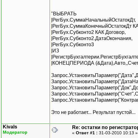
"ВЫБРАТЬ
|РегБух.СуммаНачальныйОстатокДт,
|РегБух.СуммаКонечныйОстатокДт К
|РегБух.Субконто2 КАК Договор,
|РегБух.Субконто2.ДатаОкончания,
|РегБух.Субконто3
|ИЗ
|РегистрБухгалтерии.РегистрБухга
|КОНЕЦПЕРИОДА (&Дата),Авто,,Счет=
Запрос.УстановитьПараметр("Дата",Д
Запрос.УстановитьПараметр("ДатаНа
Запрос.УстановитьПараметр("Док",Д
Запрос.УстановитьПараметр("Счет",С
Запрос.УстановитьПараметр("Контраг
Это не работает... Результат пустой...
Kivals
Re: остатки по регистрато
Модератор
«
Ответ #1 :
31-03-2010 10:13 