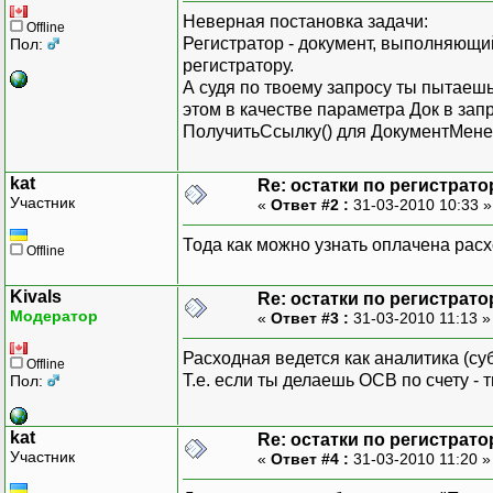
Неверная постановка задачи:
Offline
Регистратор - документ, выполняющи
Пол:
регистратору.
А судя по твоему запросу ты пытаешь
этом в качестве параметра Док в за
ПолучитьСсылку() для ДокументМен
kat
Re: остатки по регистрато
Участник
«
Ответ #2 :
31-03-2010 10:33 
Тода как можно узнать оплачена рас
Offline
Kivals
Re: остатки по регистрато
Модератор
«
Ответ #3 :
31-03-2010 11:13 
Расходная ведется как аналитика (су
Offline
Т.е. если ты делаешь ОСВ по счету -
Пол:
kat
Re: остатки по регистрато
Участник
«
Ответ #4 :
31-03-2010 11:20 