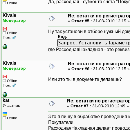
Да, расходная - субконто счета "Поку
Offline
Kivals
Re: остатки по регистрато
Модератор
«
Ответ #5 :
31-03-2010 12:15 
Ну так установи в отборе нужный док
Offline
Код:
Пол:
Запрос.УстановитьПарамет
где РасходнаяНакладная - это рекви
Kivals
Re: остатки по регистрато
Модератор
«
Ответ #6 :
31-03-2010 12:15 
Или это ты в документе делаешь?
Offline
Пол:
kat
Re: остатки по регистрато
Участник
«
Ответ #7 :
31-03-2010 12:49 »
Это я пишу в обработке проведения 
Offline
Покупатели.
РасходнаяНакладная делает проводк