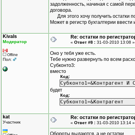
задолженность, начиная с самой пер
договора.
Для этого хочу получить остатки п
Может в регистр бухгалтерии ввест
Kivals
Re: остатки по регистрато
Модератор
«
Ответ #8 :
31-03-2010 13:08 
Оно у тебя уже есть.
Offline
Тебе нужно развернуть по всем расхо
Пол:
Субконто3:
вместо
Код:
Субконто1=&Контрагент И 
будет
Код:
Субконто1=&Контрагент
kat
Re: остатки по регистрато
Участник
«
Ответ #9 :
31-03-2010 13:14 
Обороты выдаются, а не остатки