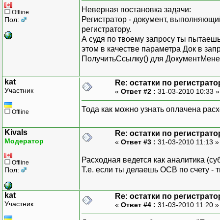
Неверная постановка задачи:
Offline
Регистратор - документ, выполняющи
Пол:
регистратору.
А судя по твоему запросу ты пытаешь
этом в качестве параметра Док в за
ПолучитьСсылку() для ДокументМен
kat
Re: остатки по регистрато
Участник
«
Ответ #2 :
31-03-2010 10:33 
Тода как можно узнать оплачена рас
Offline
Kivals
Re: остатки по регистрато
Модератор
«
Ответ #3 :
31-03-2010 11:13 
Расходная ведется как аналитика (су
Offline
Т.е. если ты делаешь ОСВ по счету -
Пол:
kat
Re: остатки по регистрато
Участник
«
Ответ #4 :
31-03-2010 11:20 