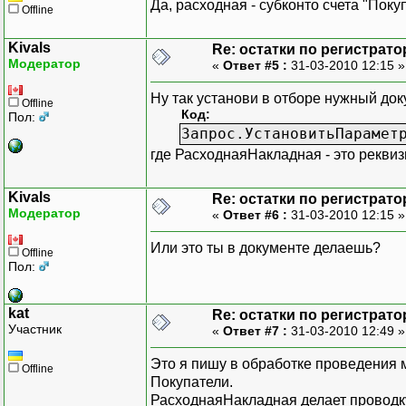
Да, расходная - субконто счета "Поку
Offline
Kivals
Re: остатки по регистрато
Модератор
«
Ответ #5 :
31-03-2010 12:15 
Ну так установи в отборе нужный док
Offline
Код:
Пол:
Запрос.УстановитьПарамет
где РасходнаяНакладная - это рекви
Kivals
Re: остатки по регистрато
Модератор
«
Ответ #6 :
31-03-2010 12:15 
Или это ты в документе делаешь?
Offline
Пол:
kat
Re: остатки по регистрато
Участник
«
Ответ #7 :
31-03-2010 12:49 
Это я пишу в обработке проведения 
Offline
Покупатели.
РасходнаяНакладная делает проводк