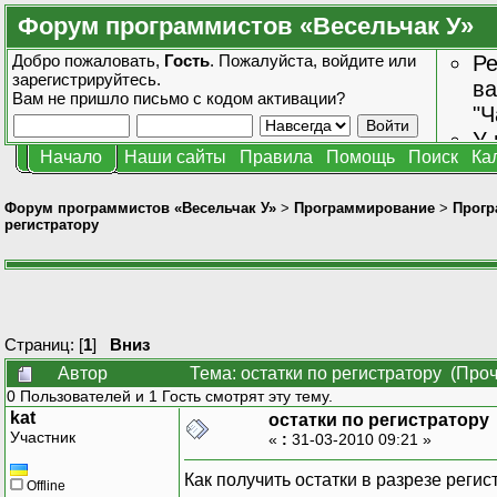
Форум программистов «Весельчак У»
Добро пожаловать,
Гость
. Пожалуйста,
войдите
или
Ре
зарегистрируйтесь
.
ва
Вам не пришло
письмо с кодом активации?
"Ч
У 
Начало
Наши сайты
Правила
Помощь
Поиск
Ка
от
зн
Форум программистов «Весельчак У»
>
Программирование
>
Прогр
регистратору
Страниц: [
1
]
Вниз
Автор
Тема: остатки по регистратору (Про
0 Пользователей и 1 Гость смотрят эту тему.
kat
остатки по регистратору
Участник
«
:
31-03-2010 09:21 »
Как получить остатки в разрезе регис
Offline