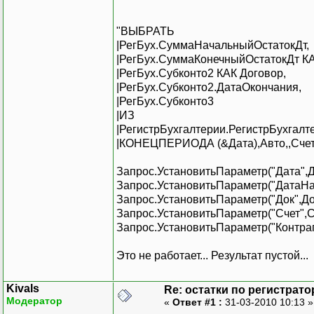
"ВЫБРАТЬ
|РегБух.СуммаНачальныйОстатокДт,
|РегБух.СуммаКонечныйОстатокДт К
|РегБух.Субконто2 КАК Договор,
|РегБух.Субконто2.ДатаОкончания,
|РегБух.Субконто3
|ИЗ
|РегистрБухгалтерии.РегистрБухга
|КОНЕЦПЕРИОДА (&Дата),Авто,,Счет=
Запрос.УстановитьПараметр("Дата",Д
Запрос.УстановитьПараметр("ДатаНа
Запрос.УстановитьПараметр("Док",Д
Запрос.УстановитьПараметр("Счет",С
Запрос.УстановитьПараметр("Контраг
Это не работает... Результат пустой...
Kivals
Re: остатки по регистрато
Модератор
«
Ответ #1 :
31-03-2010 10:13 