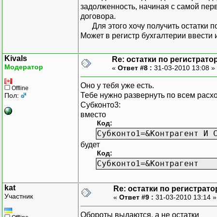
задолженность, начиная с самой пер
договора.
Для этого хочу получить остатки п
Может в регистр бухгалтерии ввест
Kivals
Re: остатки по регистрато
Модератор
«
Ответ #8 :
31-03-2010 13:08 »
Оно у тебя уже есть.
Offline
Тебе нужно развернуть по всем расхо
Пол:
Субконто3:
вместо
Код:
Субконто1=&Контрагент И 
будет
Код:
Субконто1=&Контрагент
kat
Re: остатки по регистрато
Участник
«
Ответ #9 :
31-03-2010 13:14 
Обороты выдаются, а не остатки