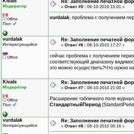
Kivals
Re: Заполнение печатной фор
Модератор
«
Ответ #5 :
06-10-2010 15:01 »
vurdalak
, проблема с получением пе
Offline
Пол:
vurdalak
Re: Заполнение печатной фор
Интересующийся
«
Ответ #6 :
08-10-2010 17:27 »
сейчас проблема с получением перио
Offline
соответствующий диапазону видимост
это можно осуществить?Что нужно на
Kivals
Re: Заполнение печатной фор
Модератор
«
Ответ #7 :
08-10-2010 21:00 »
Расширение табличного поля журнала 
Offline
СтандартныйПериод
(StandardPerio
Пол:
vurdalak
Re: Заполнение печатной фор
Интересующийся
«
Ответ #8 :
09-10-2010 00:16 »