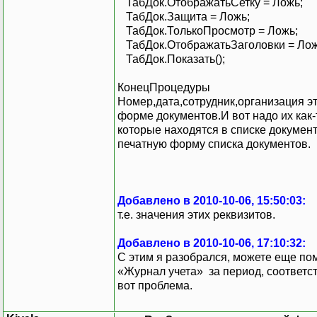
ТабДок.ОтображатьСетку = Ложь;
ТабДок.Защита = Ложь;
ТабДок.ТолькоПросмотр = Ложь;
ТабДок.ОтображатьЗаголовки = Лож
ТабДок.Показать();
КонецПроцедуры
Номер,дата,сотрудник,организация э
форме документов.И вот надо их как
которые находятся в списке документ
печатную форму списка документов.
Добавлено в 2010-10-06, 15:50:03:
т.е. значения этих реквизитов.
Добавлено в 2010-10-06, 17:10:32:
С этим я разобрался, можете еще по
«Журнал учета» за период, соответс
вот проблема.