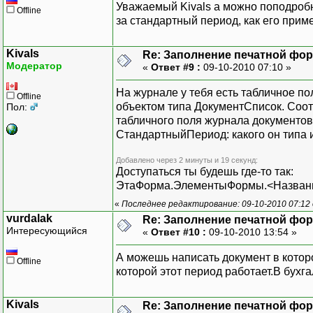
Уважаемый Kivals а можно поподробн
Offline
за стандартный период, как его прим
Kivals
Re: Заполнение печатной фор
Модератор
«
Ответ #9 :
09-10-2010 07:10 »
На журнале у тебя есть табличное поле
Offline
объектом типа ДокументСписок. Соот
Пол:
табличного поля журнала документов.
СтандартныйПериод: какого он типа 
Добавлено через 2 минуты и 19 секунд:
Доступаться ты будешь где-то так:
ЭтаФорма.ЭлементыФормы.<Названи
«
Последнее редактирование: 09-10-2010 07:12 
vurdalak
Re: Заполнение печатной фор
Интересующийся
«
Ответ #10 :
09-10-2010 13:54 »
А можешь написать документ в которо
Offline
которой этот период работает.В бухг
Kivals
Re: Заполнение печатной фор