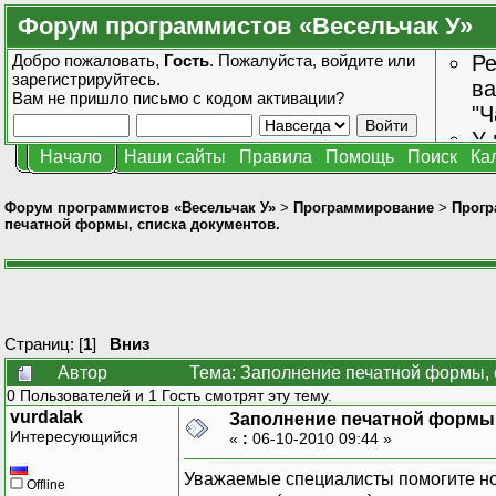
Форум программистов «Весельчак У»
Добро пожаловать,
Гость
. Пожалуйста,
войдите
или
Ре
зарегистрируйтесь
.
ва
Вам не пришло
письмо с кодом активации?
"Ч
У 
Начало
Наши сайты
Правила
Помощь
Поиск
Ка
от
зн
Форум программистов «Весельчак У»
>
Программирование
>
Прогр
печатной формы, списка документов.
Страниц: [
1
]
Вниз
Автор
Тема: Заполнение печатной формы, 
0 Пользователей и 1 Гость смотрят эту тему.
vurdalak
Заполнение печатной формы,
Интересующийся
«
:
06-10-2010 09:44 »
Уважаемые специалисты помогите нов
Offline