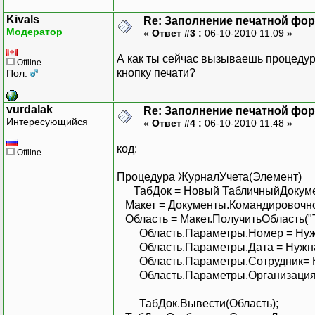
Kivals
Re: Заполнение печатной фор
Модератор
«
Ответ #3 :
06-10-2010 11:09 »
А как ты сейчас вызываешь процедур
Offline
кнопку печати?
Пол:
vurdalak
Re: Заполнение печатной фор
Интересующийся
«
Ответ #4 :
06-10-2010 11:48 »
код:
Offline
Процедура ЖурналУчета(Элемент)
ТабДок = Новый ТабличныйДокуме
Макет = Документы.Командировочно
Область = Макет.ПолучитьОбласть("Т
Область.Параметры.Номер = Нуже
Область.Параметры.Дата = Нужна 
Область.Параметры.Сотрудник= Ну
Область.Параметры.Организация =
ТабДок.Вывести(Область);