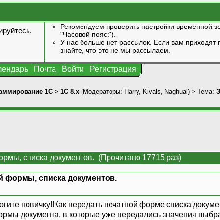
Рекомендуем проверить настройки временной зо
ируйтесь
.
"Часовой пояс:").
У нас больше нет рассылок. Если вам приходят п
знайте, что это не мы рассылаем.
лендарь
Почта
Войти
Регистрация
аммирование 1С
>
1С 8.x
(Модераторы:
Harry
,
Kivals
,
Naghual
) > Тема:
З
ормы, списка документов. (Прочитано 17715 раз)
й формы, списка документов.
ите новичку!!Как передать печатной форме списка докуме
ормы документа, в которые уже передались значения выбр