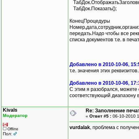
ТабДок.ОтображатьЗаголовк
ТабДок.Показать();
КонецПроцедуры
Номер,дата,сотрудник,органи
передать.Надо чтобы все рек
списка документов т.е. в печ
Добавлено в 2010-10-06, 15:
т.е. значения этих реквизитов.
Добавлено в 2010-10-06, 17:
С этим я разобрался, можете
соответствующий диапазону в
Kivals
Re: Заполнение печа
Модератор
«
Ответ #5 :
06-10-2010 
vurdalak
, проблема с получе
Offline
Пол: