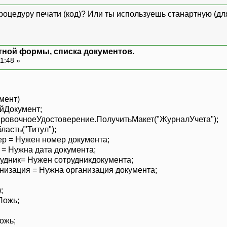
роцедуру печати (код)? Или ты используешь станартную (дл
тной формы, списка документов.
1:48 »
мент)
Документ;
ровочноеУдостоверение.ПолучитьМакет("ЖурналУчета");
асть("Титул");
= Нужен номер документа;
 Нужна дата документа;
ник= Нужен сотрудникдокумента;
ация = Нужна организация документа;
;
Ложь;
ожь;