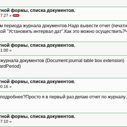
тной формы, списка документов.
17:27 »
м периода журнала документов.Надо вывести отчет (печат
кой "Установить интервал дат".Как это можно осуществить?
тной формы, списка документов.
21:00 »
урнала документов (Document journal table box extension)
ardPeriod)
тной формы, списка документов.
00:16 »
подробнее?Просто я в первый раз делаю отчет по журналу д
тной формы, списка документов.
07:10 »