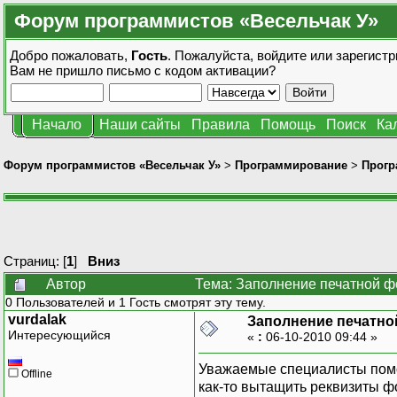
Форум программистов «Весельчак У»
Добро пожаловать,
Гость
. Пожалуйста,
войдите
или
зарегистр
Вам не пришло
письмо с кодом активации?
Начало
Наши сайты
Правила
Помощь
Поиск
Ка
Форум программистов «Весельчак У»
>
Программирование
>
Прогр
Страниц: [
1
]
Вниз
Автор
Тема: Заполнение печатной ф
0 Пользователей и 1 Гость смотрят эту тему.
vurdalak
Заполнение печатно
Интересующийся
«
:
06-10-2010 09:44 »
Уважаемые специалисты помог
Offline
как-то вытащить реквизиты ф