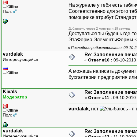
На журнале у тебя есть таблич
Offline
Соответственно для этого та
Пол:
помощнике атрибут Стандартн
Добавлено через 2 минуты и 19 секунд:
Доступаться ты будешь где-то 
ЭтаФорма.ЭлементыФормы.<
«
Последнее редактирование: 09-10-20
vurdalak
Re: Заполнение печа
Интересующийся
«
Ответ #10 :
09-10-2010
А можешь написать документ в
Offline
бухгалтерии предприятия или
Kivals
Re: Заполнение печа
Модератор
«
Ответ #11 :
09-10-2010 
vurdalak
, нет
- я
Offline
Пол:
vurdalak
Re: Заполнение печа
Интересующийся
«
Ответ #12 :
11-10-2010