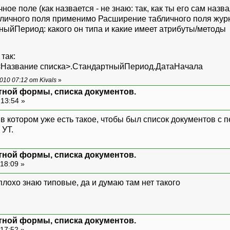
ное поле (как назвается - не знаю: так, как ты его сам наз
бличного поля применимо Расширение табличного поля журн
ыйПериод: какого он типа и какие имеет атрибуты/методы
так:
Название списка>.СтандартныйПериод.ДатаНачала
10 07:12 от Kivals
»
тной формы, списка документов.
 13:54 »
 котором уже есть такое, чтобы был список документов с п
 УТ.
тной формы, списка документов.
18:09 »
 плохо знаю типовые, да и думаю там нет такого
тной формы, списка документов.
 17:52 »