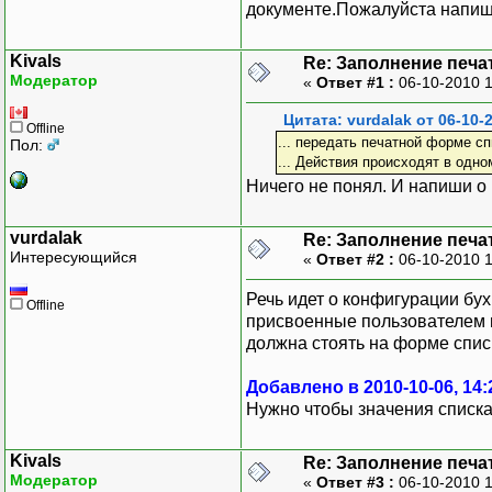
документе.Пожалуйста напиши
Kivals
Re: Заполнение печа
Модератор
«
Ответ #1 :
06-10-2010 
Цитата: vurdalak от 06-10-
Offline
... передать печатной форме сп
Пол:
... Действия происходят в одно
Ничего не понял. И напиши о
vurdalak
Re: Заполнение печа
Интересующийся
«
Ответ #2 :
06-10-2010 
Речь идет о конфигурации бу
Offline
присвоенные пользователем 
должна стоять на форме спис
Добавлено в 2010-10-06, 14:
Нужно чтобы значения списка
Kivals
Re: Заполнение печа
Модератор
«
Ответ #3 :
06-10-2010 1