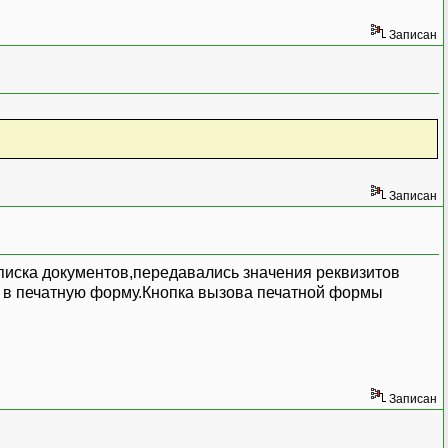
Записан
Записан
списка документов,передавались значения реквизитов
ь в печатную форму.Кнопка вызова печатной формы
Записан