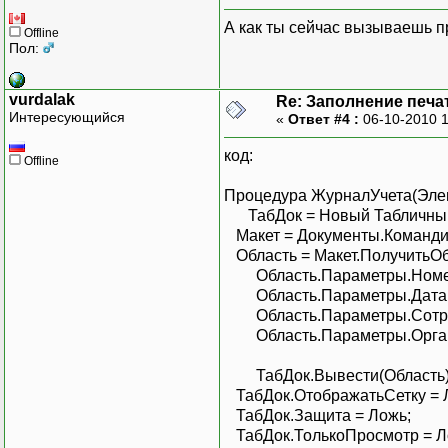
А как ты сейчас вызываешь п
Offline
Пол:
vurdalak
Re: Заполнение печа
Интересующийся
«
Ответ #4 :
06-10-2010 1
код:
Offline
Процедура ЖурналУчета(Эле
ТабДок = Новый Табличный
Макет = Документы.Команди
Область = Макет.ПолучитьОбл
Область.Параметры.Номер 
Область.Параметры.Дата =
Область.Параметры.Сотруд
Область.Параметры.Организ
ТабДок.Вывести(Область)
ТабДок.ОтображатьСетку = 
ТабДок.Защита = Ложь;
ТабДок.ТолькоПросмотр = Л