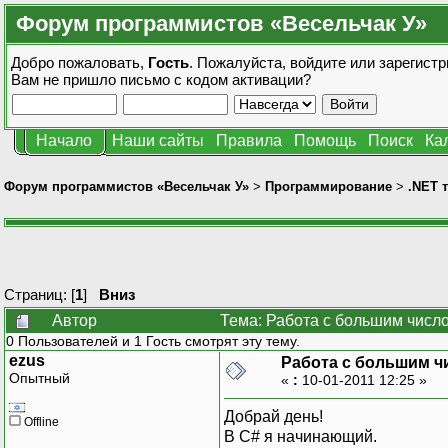
Форум программистов «Весельчак У»
Добро пожаловать,
Гость
. Пожалуйста,
войдите
или
зарегистр
Вам не пришло
письмо с кодом активации?
Начало
Наши сайты
Правила
Помощь
Поиск
Ка
Форум программистов «Весельчак У»
>
Программирование
>
.NET 
Страниц: [
1
]
Вниз
Автор
Тема: Работа с большим числ
0 Пользователей и 1 Гость смотрят эту тему.
ezus
Работа с большим ч
Опытный
«
:
10-01-2011 12:25 »
Добрай день!
Offline
В С# я начинающий.