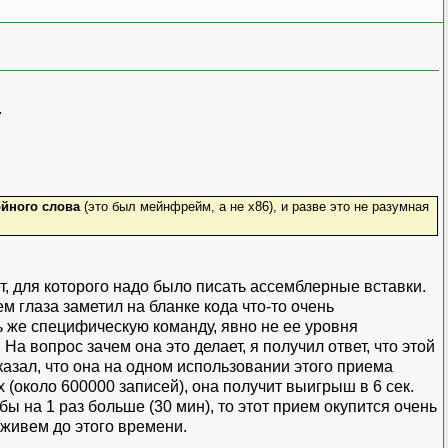
.
йного слова
(это был мейнфрейм, а не x86), и разве это не разумная
т, для которого надо было писать ассемблерные вставки.
м глаза заметил на бланке кода что-то очень
нь же специфическую команду, явно не ее уровня
а вопрос зачем она это делает, я получил ответ, что этой
казал, что она на одном использовании этого приема
 (около 600000 записей), она получит выигрыш в 6 сек.
ы на 1 раз больше (30 мин), то этот прием окупится очень
оживем до этого времени.