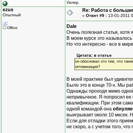
Уилер.
ezus
Re: Работа с больши
Опытный
«
Ответ #9 :
13-01-2011 
Dale
Offline
Очень полезная статья, хотя 
В моем курсе это называлось
Но что интересно - все в мир
Цитата: в статье
он обосновал это тем, что так
оптимизация?
В моей практике был удивите
Было это в конце 70-х. Мы ра
Однажды проходя мимо одной и
непривычное. Я попросил ее п
квалификации. При этом сама 
одной командой она
обнуляе
выигрывает около 10 мксек. Н
Если для отладки этого прием
не скоро, а с учетом того, ч