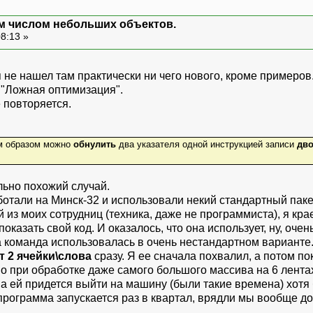
м числом небольших объектов.
08:13 »
я не нашел там практически ни чего нового, кроме примеров
 "Ложная оптимизация".
е повторяется.
им образом можно
обнулить
два указателя одной инструкцией записи
дво
льно похожий случай.
ботали на Минск-32 и использовали некий стандартный паке
з моих сотрудниц (техника, даже не программиста), я крае
оказать свой код. И оказалось, что она использует, ну, оче
команда использовалась в очень нестандартном варианте. Н
т 2 ячейки\слова
сразу. Я ее сначала похвалил, а потом по
о при обработке даже самого большого массива на 6 лентах
а ей придется выйти на машину (были такие времена) хотя б
то программа запускается раз в квартал, врядли мы вообще д