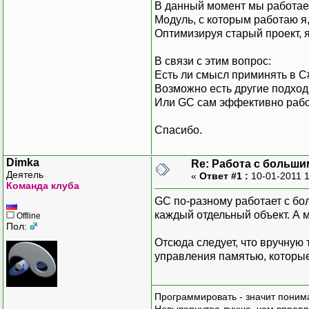
В данный момент мы работае
Модуль, с которым работаю я
Оптимизируя старый проект, я
В связи с этим вопрос:
Есть ли смысл приминять в 
Возможно есть другие подхо
Или GC сам эффективно рабо
Спасибо.
Dimka
Re: Работа с больши
Деятель
«
Ответ #1 :
10-01-2011 
Команда клуба
GC по-разному работает с бо
каждый отдельный объект. А 
Offline
Пол:
Отсюда следует, что вручную 
управления памятью, которые
Программировать - значит понима