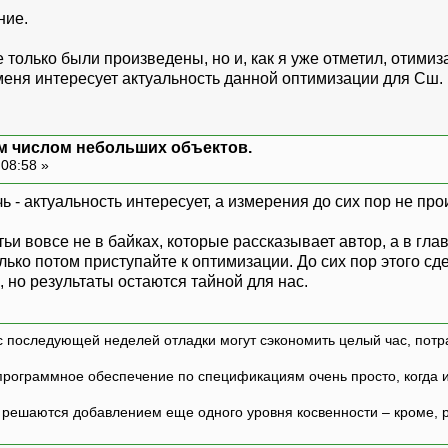
ние.
 только были произведены, но и, как я уже отметил, отим
 меня интересует актуальность данной оптимизации для Сш.
м числом небольших объектов.
 08:58 »
чь - актуальность интересует, а измерения до сих пор не пр
ьи вовсе не в байках, которые рассказывает автор, а в гла
олько потом приступайте к оптимизации. До сих пор этого с
 но результаты остаются тайной для нас.
с последующей неделей отладки могут сэкономить целый час, потр
программное обеспечение по спецификациям очень просто, когда и т
ешаются добавлением еще одного уровня косвенности – кроме, р