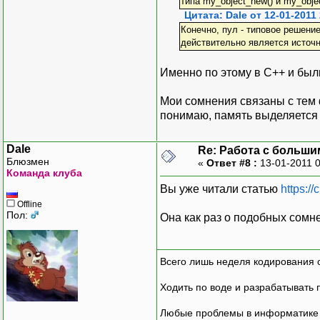
типа my_object_new() и my_obje
Цитата: Dale от 12-01-2011
Конечно, пул - типовое решени
действительно является источ
Именно по этому в С++ и был
Мои сомнения связаны с тем ф
понимаю, память выделяется 
Dale
Re: Работа с больши
Блюзмен
«
Ответ #8 :
13-01-2011 
Команда клуба
Вы уже читали статью
https:/
Offline
Пол:
Она как раз о подобных сомн
Всего лишь неделя кодирования 
Ходить по воде и разрабатывать 
Любые проблемы в информатике р