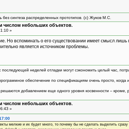
ть без синтеза распределенных прототипов. (с) Жуков М.С.
м числом небольших объектов.
21:10 »
ие. Но вспоминать о его существовании имеет смысл лишь п
вительно является источником проблемы.
с последующей неделей отладки могут сэкономить целый час, потр
программное обеспечение по спецификациям очень просто, когда и т
ешаются добавлением еще одного уровня косвенности – кроме, р
м числом небольших объектов.
06:43 »
17:00
ъекты мелкие и их будет много, то почему бы не сделать выделить сраз