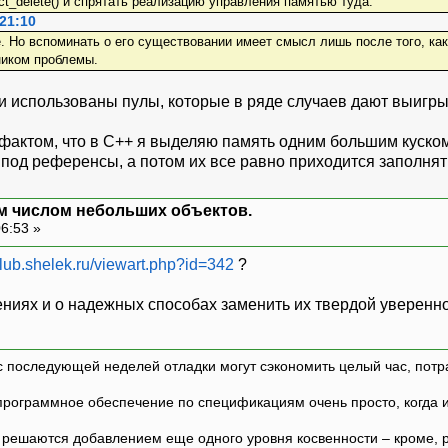
ct_delete() и спрятать реализацию управления памятью туда.
 21:10
е. Но вспоминать о его существовании имеет смысл лишь после того, ка
ником проблемы.
и использованы пулы, которые в ряде случаев дают выигры
актом, что в С++ я выделяю память одним большим куском с
под референсы, а потом их все равно приходится заполнят
м числом небольших объектов.
06:53 »
/club.shelek.ru/viewart.php?id=342
?
ениях и о надежных способах заменить их твердой уверенн
с последующей неделей отладки могут сэкономить целый час, потр
программное обеспечение по спецификациям очень просто, когда и т
ешаются добавлением еще одного уровня косвенности – кроме, р