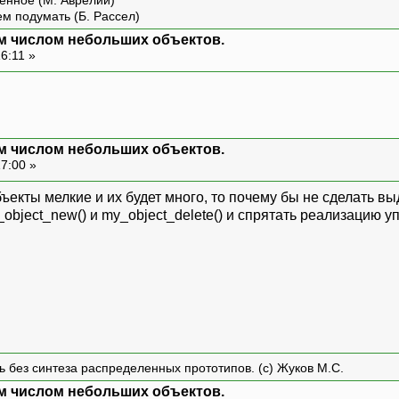
енное (М. Аврелий)
ем подумать (Б. Рассел)
м числом небольших объектов.
6:11 »
м числом небольших объектов.
17:00 »
бъекты мелкие и их будет много, то почему бы не сделать в
object_new() и my_object_delete() и спрятать реализацию 
ть без синтеза распределенных прототипов. (с) Жуков М.С.
м числом небольших объектов.