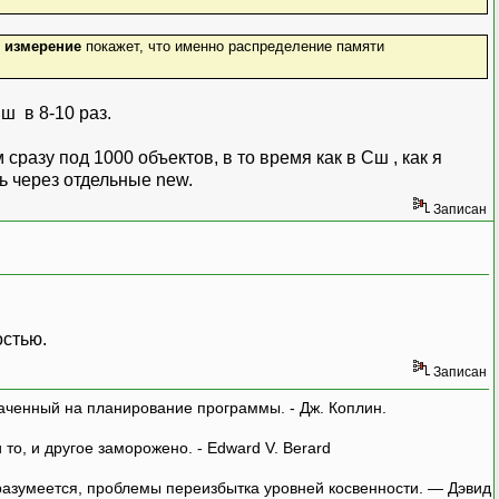
к
измерение
покажет, что именно распределение памяти
ш в 8-10 раз.
разу под 1000 объектов, в то время как в Сш , как я
ь через отдельные new.
Записан
остью.
Записан
аченный на планирование программы. - Дж. Коплин.
о, и другое заморожено. - Edward V. Berard
азумеется, проблемы переизбытка уровней косвенности. — Дэвид