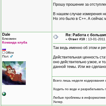
Прошу прошение за отступле
В нашем случае измерения не
Но это было в С++. А сейчас
Dale
Re: Работа с больши
Блюзмен
«
Ответ #10 :
13-01-2011
Команда клуба
Так ведь именно об этом и ре
Offline
Пол:
Действительная ценность стат
оно действительно узкое, и т
данной темы. Или же сделано,
Всего лишь неделя кодирования 
Ходить по воде и разрабатывать 
Любые проблемы в информатике р
Уилер.