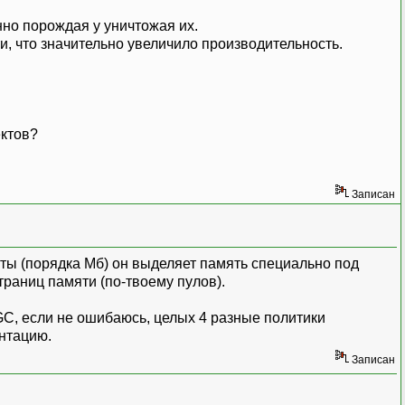
нно порождая у уничтожая их.
и, что значительно увеличило производительность.
ектов?
Записан
ты (порядка Мб) он выделяет память специально под
раниц памяти (по-твоему пулов).
У GC, если не ошибаюсь, целых 4 разные политики
ентацию.
Записан