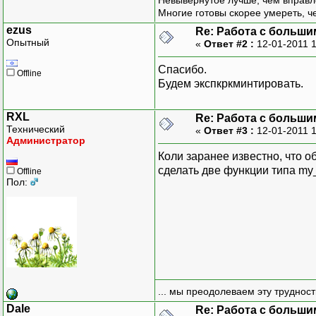
Невывернутое лучше, чем вправл
Многие готовы скорее умереть, ч
ezus
Re: Работа с больши
Опытный
«
Ответ #2 :
12-01-2011 1
Спасибо.
Offline
Будем экспкркминтировать.
RXL
Re: Работа с больши
Технический
«
Ответ #3 :
12-01-2011 
Администратор
Коли заранее известно, что о
сделать две функции типа my_
Offline
Пол:
... мы преодолеваем эту труднос
Dale
Re: Работа с больши