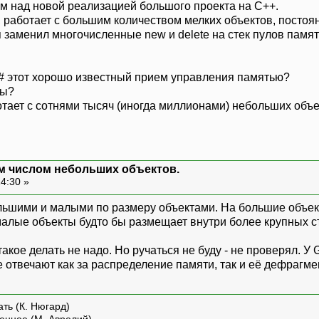
м над новой реализацией большого проекта на С++.
, работает с большим количеством мелких объектов, постоя
 заменил многочисленные new и delete на стек пулов памят
С# этот хорошо известный прием управления памятью?
ды?
тает с сотнями тысяч (иногда миллионами) небольших объ
м числом небольших объектов.
14:30 »
льшими и малыми по размеру объектами. На большие объек
малые объекты будто бы размещает внутри более крупных ст
такое делать не надо. Но ручаться не буду - не проверял. 
 отвечают как за распределение памяти, так и её дефрагм
ть (К. Нюгард)