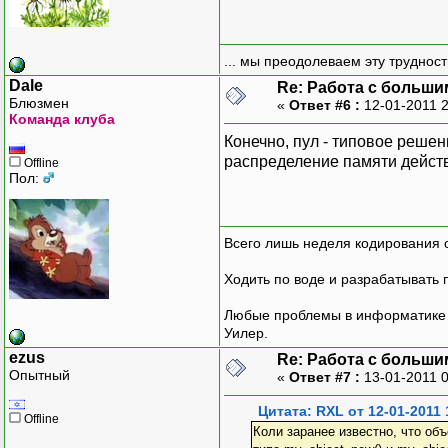
... мы преодолеваем эту труднос
Dale
Re: Работа с больши
Блюзмен
«
Ответ #6 :
12-01-2011 
Команда клуба
Конечно, пул - типовое решен
распределение памяти дейст
Offline
Пол:
Всего лишь неделя кодирования 
Ходить по воде и разрабатывать 
Любые проблемы в информатике р
Уилер.
ezus
Re: Работа с больши
Опытный
«
Ответ #7 :
13-01-2011 
Цитата: RXL от 12-01-2011 
Offline
Коли заранее известно, что об