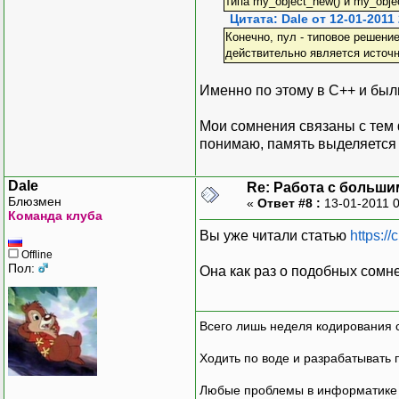
типа my_object_new() и my_obje
Цитата: Dale от 12-01-2011
Конечно, пул - типовое решени
действительно является источ
Именно по этому в С++ и был
Мои сомнения связаны с тем ф
понимаю, память выделяется 
Dale
Re: Работа с больши
Блюзмен
«
Ответ #8 :
13-01-2011 
Команда клуба
Вы уже читали статью
https:/
Offline
Пол:
Она как раз о подобных сомн
Всего лишь неделя кодирования 
Ходить по воде и разрабатывать 
Любые проблемы в информатике р