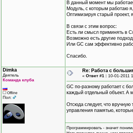
В данный момент мы работае
Модуль, с которым работаю я
Оптимизируя старый проект, я
В связи с этим вопрос:
Есть ли смысл приминять в 
Возможно есть другие подхо
Или GC сам эффективно рабо
Спасибо.
Dimka
Re: Работа с больши
Деятель
«
Ответ #1 :
10-01-2011 
Команда клуба
GC по-разному работает с бо
каждый отдельный объект. А 
Offline
Пол:
Отсюда следует, что вручную 
управления памятью, которые
Программировать - значит понима