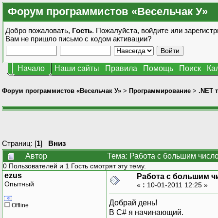
Форум программистов «Весельчак У»
Добро пожаловать,
Гость
. Пожалуйста,
войдите
или
зарегистр
Вам не пришло
письмо с кодом активации?
Начало
Наши сайты
Правила
Помощь
Поиск
Ка
Форум программистов «Весельчак У»
>
Программирование
>
.NET 
Страниц: [
1
]
Вниз
Автор
Тема: Работа с большим числ
0 Пользователей и 1 Гость смотрят эту тему.
ezus
Работа с большим ч
Опытный
«
:
10-01-2011 12:25 »
Добрай день!
Offline
В С# я начинающий.