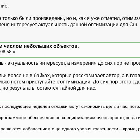
ние.
 только были произведены, но и, как я уже отметил, отим
 меня интересует актуальность данной оптимизации для Сш.
м числом небольших объектов.
 08:58 »
чь - актуальность интересует, а измерения до сих пор не пр
ьи вовсе не в байках, которые рассказывает автор, а в гла
олько потом приступайте к оптимизации. До сих пор этого с
 но результаты остаются тайной для нас.
с последующей неделей отладки могут сэкономить целый час, потр
программное обеспечение по спецификациям очень просто, когда и т
ешаются добавлением еще одного уровня косвенности – кроме, р