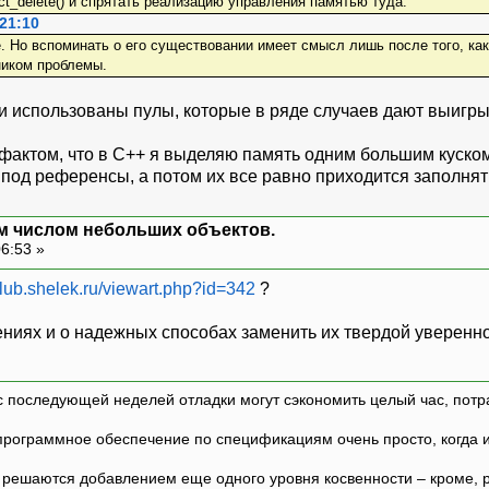
ct_delete() и спрятать реализацию управления памятью туда.
 21:10
е. Но вспоминать о его существовании имеет смысл лишь после того, ка
ником проблемы.
и использованы пулы, которые в ряде случаев дают выигры
актом, что в С++ я выделяю память одним большим куском с
под референсы, а потом их все равно приходится заполнят
м числом небольших объектов.
06:53 »
/club.shelek.ru/viewart.php?id=342
?
ениях и о надежных способах заменить их твердой уверенн
с последующей неделей отладки могут сэкономить целый час, потр
программное обеспечение по спецификациям очень просто, когда и т
ешаются добавлением еще одного уровня косвенности – кроме, р