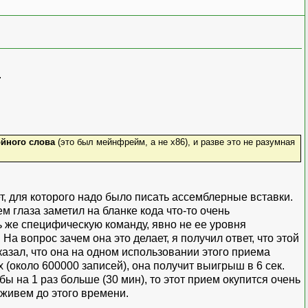
.
йного слова
(это был мейнфрейм, а не x86), и разве это не разумная
т, для которого надо было писать ассемблерные вставки.
м глаза заметил на бланке кода что-то очень
нь же специфическую команду, явно не ее уровня
а вопрос зачем она это делает, я получил ответ, что этой
казал, что она на одном использовании этого приема
 (около 600000 записей), она получит выигрыш в 6 сек.
ы на 1 раз больше (30 мин), то этот прием окупится очень
оживем до этого времени.