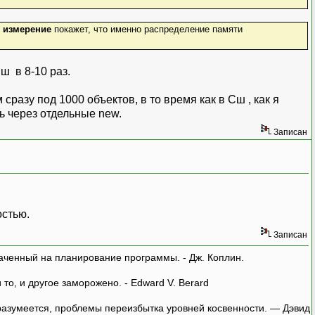
к
измерение
покажет, что именно распределение памяти
ш в 8-10 раз.
разу под 1000 объектов, в то время как в Сш , как я
ь через отдельные new.
Записан
остью.
Записан
аченный на планирование программы. - Дж. Коплин.
о, и другое заморожено. - Edward V. Berard
азумеется, проблемы переизбытка уровней косвенности. — Дэвид