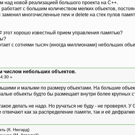
м над новой реализацией большого проекта на С++.
, работает с большим количеством мелких объектов, постоя
 заменил многочисленные new и delete на стек пулов памят
С# этот хорошо известный прием управления памятью?
ды?
тает с сотнями тысяч (иногда миллионами) небольших объ
м числом небольших объектов.
14:30 »
льшими и малыми по размеру объектами. На большие объек
малые объекты будто бы размещает внутри более крупных ст
такое делать не надо. Но ручаться не буду - не проверял. 
 отвечают как за распределение памяти, так и её дефрагм
ть (К. Нюгард)