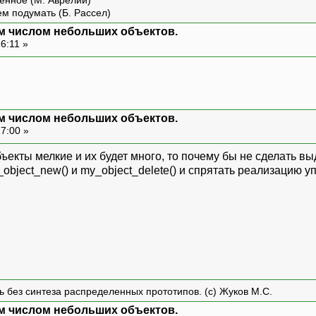
енное (М. Аврелий)
ем подумать (Б. Рассел)
м числом небольших объектов.
6:11 »
м числом небольших объектов.
17:00 »
бъекты мелкие и их будет много, то почему бы не сделать в
object_new() и my_object_delete() и спрятать реализацию 
ть без синтеза распределенных прототипов. (с) Жуков М.С.
м числом небольших объектов.