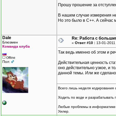
Прошу прошение за отступле
В нашем случае измерения не
Но это было в С++. А сейчас
Dale
Re: Работа с больши
Блюзмен
«
Ответ #10 :
13-01-2011
Команда клуба
Так ведь именно об этом и ре
Offline
Пол:
Действительная ценность стат
оно действительно узкое, и т
данной темы. Или же сделано,
Всего лишь неделя кодирования 
Ходить по воде и разрабатывать 
Любые проблемы в информатике р
Уилер.