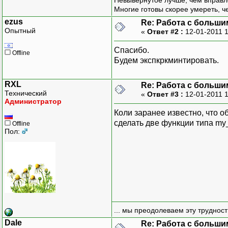
Невывернутое лучше, чем вправл
Многие готовы скорее умереть, ч
ezus
Re: Работа с больши
Опытный
«
Ответ #2 :
12-01-2011 1
Спасибо.
Offline
Будем экспкркминтировать.
RXL
Re: Работа с больши
Технический
«
Ответ #3 :
12-01-2011 
Администратор
Коли заранее известно, что о
сделать две функции типа my_
Offline
Пол:
... мы преодолеваем эту труднос
Dale
Re: Работа с больши