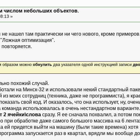
м числом небольших объектов.
08:13 »
я не нашел там практически ни чего нового, кроме примеров
 "Ложная оптимизация".
е повторяется.
им образом можно
обнулить
два указателя одной инструкцией записи
дво
льно похожий случай.
ботали на Минск-32 и использовали некий стандартный паке
з моих сотрудниц (техника, даже не программиста), я крае
оказать свой код. И оказалось, что она использует, ну, оче
команда использовалась в очень нестандартном варианте. Н
т 2 ячейки\слова
сразу. Я ее сначала похвалил, а потом по
о при обработке даже самого большого массива на 6 лентах
а ей придется выйти на машину (были такие времена) хотя б
то программа запускается раз в квартал, врядли мы вообще д