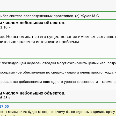
ть без синтеза распределенных прототипов. (с) Жуков М.С.
м числом небольших объектов.
21:10 »
ие. Но вспоминать о его существовании имеет смысл лишь п
вительно является источником проблемы.
с последующей неделей отладки могут сэкономить целый час, потр
программное обеспечение по спецификациям очень просто, когда и т
ешаются добавлением еще одного уровня косвенности – кроме, р
м числом небольших объектов.
06:43 »
17:00
ъекты мелкие и их будет много, то почему бы не сделать выделить сраз