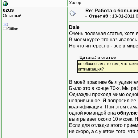
Уилер.
ezus
Re: Работа с больши
Опытный
«
Ответ #9 :
13-01-2011 
Dale
Offline
Очень полезная статья, хотя 
В моем курсе это называлось
Но что интересно - все в мир
Цитата: в статье
он обосновал это тем, что так
оптимизация?
В моей практике был удивите
Было это в конце 70-х. Мы ра
Однажды проходя мимо одной и
непривычное. Я попросил ее п
квалификации. При этом сама 
одной командой она
обнуляе
выигрывает около 10 мксек. Н
Если для отладки этого прием
не скоро, а с учетом того, ч