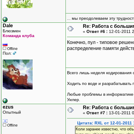
... мы преодолеваем эту труднос
Dale
Re: Работа с больши
Блюзмен
«
Ответ #6 :
12-01-2011 
Команда клуба
Конечно, пул - типовое решен
распределение памяти дейст
Offline
Пол:
Всего лишь неделя кодирования 
Ходить по воде и разрабатывать 
Любые проблемы в информатике р
Уилер.
ezus
Re: Работа с больши
Опытный
«
Ответ #7 :
13-01-2011 
Цитата: RXL от 12-01-2011 
Offline
Коли заранее известно, что об