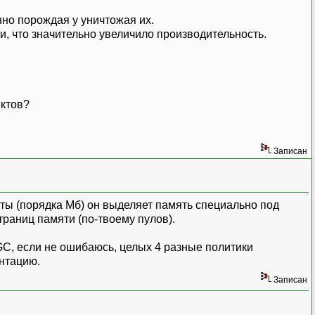
нно порождая у уничтожая их.
и, что значительно увеличило производительность.
ектов?
Записан
ты (порядка Мб) он выделяет память специально под
раниц памяти (по-твоему пулов).
У GC, если не ошибаюсь, целых 4 разные политики
ентацию.
Записан