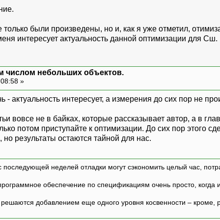
ние.
 только были произведены, но и, как я уже отметил, отим
 меня интересует актуальность данной оптимизации для Сш.
м числом небольших объектов.
 08:58 »
чь - актуальность интересует, а измерения до сих пор не пр
ьи вовсе не в байках, которые рассказывает автор, а в гла
олько потом приступайте к оптимизации. До сих пор этого с
 но результаты остаются тайной для нас.
с последующей неделей отладки могут сэкономить целый час, потр
программное обеспечение по спецификациям очень просто, когда и т
ешаются добавлением еще одного уровня косвенности – кроме, р