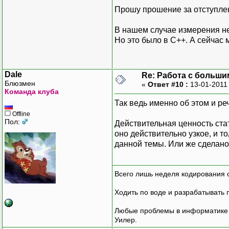
Прошу прошение за отступле
В нашем случае измерения не
Но это было в С++. А сейчас
Dale
Re: Работа с больши
Блюзмен
«
Ответ #10 :
13-01-2011
Команда клуба
Так ведь именно об этом и ре
Offline
Пол:
Действительная ценность стат
оно действительно узкое, и т
данной темы. Или же сделано,
Всего лишь неделя кодирования 
Ходить по воде и разрабатывать 
Любые проблемы в информатике р
Уилер.