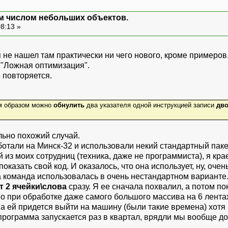
м числом небольших объектов.
08:13 »
я не нашел там практически ни чего нового, кроме примеров
 "Ложная оптимизация".
е повторяется.
им образом можно
обнулить
два указателя одной инструкцией записи
дво
льно похожий случай.
ботали на Минск-32 и использовали некий стандартный паке
з моих сотрудниц (техника, даже не программиста), я крае
оказать свой код. И оказалось, что она использует, ну, оче
команда использовалась в очень нестандартном варианте. Н
т 2 ячейки\слова
сразу. Я ее сначала похвалил, а потом по
о при обработке даже самого большого массива на 6 лентах
а ей придется выйти на машину (были такие времена) хотя б
то программа запускается раз в квартал, врядли мы вообще д