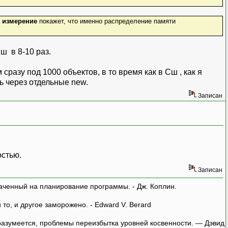
к
измерение
покажет, что именно распределение памяти
ш в 8-10 раз.
разу под 1000 объектов, в то время как в Сш , как я
ь через отдельные new.
Записан
остью.
Записан
аченный на планирование программы. - Дж. Коплин.
о, и другое заморожено. - Edward V. Berard
азумеется, проблемы переизбытка уровней косвенности. — Дэвид