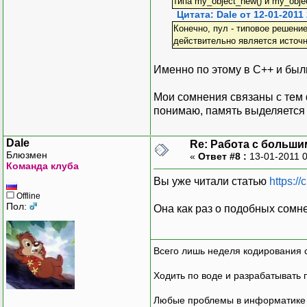
типа my_object_new() и my_obje
Цитата: Dale от 12-01-2011
Конечно, пул - типовое решени
действительно является источ
Именно по этому в С++ и был
Мои сомнения связаны с тем ф
понимаю, память выделяется 
Dale
Re: Работа с больши
Блюзмен
«
Ответ #8 :
13-01-2011 
Команда клуба
Вы уже читали статью
https:/
Offline
Пол:
Она как раз о подобных сомн
Всего лишь неделя кодирования 
Ходить по воде и разрабатывать 
Любые проблемы в информатике р