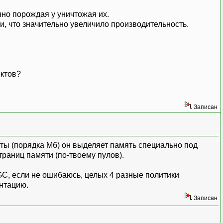
нно порождая у уничтожая их.
и, что значительно увеличило производительность.
ектов?
Записан
ты (порядка Мб) он выделяет память специально под
раниц памяти (по-твоему пулов).
У GC, если не ошибаюсь, целых 4 разные политики
ентацию.
Записан