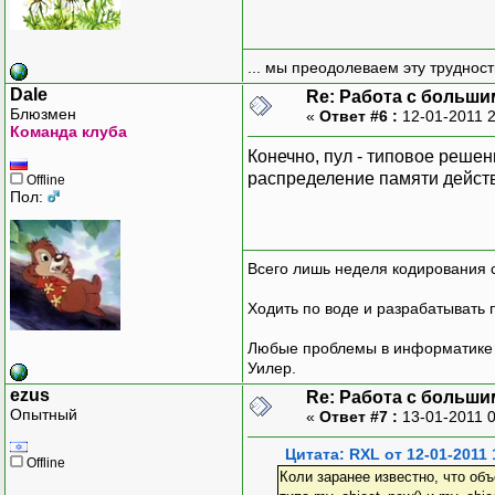
... мы преодолеваем эту труднос
Dale
Re: Работа с больши
Блюзмен
«
Ответ #6 :
12-01-2011 
Команда клуба
Конечно, пул - типовое решен
распределение памяти дейст
Offline
Пол:
Всего лишь неделя кодирования 
Ходить по воде и разрабатывать 
Любые проблемы в информатике р
Уилер.
ezus
Re: Работа с больши
Опытный
«
Ответ #7 :
13-01-2011 
Цитата: RXL от 12-01-2011 
Offline
Коли заранее известно, что об