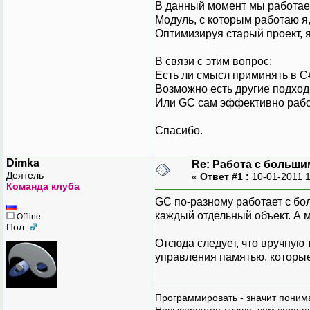
В данный момент мы работае
Модуль, с которым работаю я
Оптимизируя старый проект, я
В связи с этим вопрос:
Есть ли смысл приминять в 
Возможно есть другие подхо
Или GC сам эффективно рабо
Спасибо.
Dimka
Re: Работа с больши
Деятель
«
Ответ #1 :
10-01-2011 
Команда клуба
GC по-разному работает с бо
каждый отдельный объект. А 
Offline
Пол:
Отсюда следует, что вручную 
управления памятью, которые
Программировать - значит понима