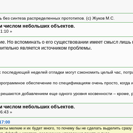
ть без синтеза распределенных прототипов. (с) Жуков М.С.
м числом небольших объектов.
21:10 »
ие. Но вспоминать о его существовании имеет смысл лишь п
вительно является источником проблемы.
с последующей неделей отладки могут сэкономить целый час, потр
программное обеспечение по спецификациям очень просто, когда и т
ешаются добавлением еще одного уровня косвенности – кроме, р
м числом небольших объектов.
06:43 »
17:00
ъекты мелкие и их будет много, то почему бы не сделать выделить сраз