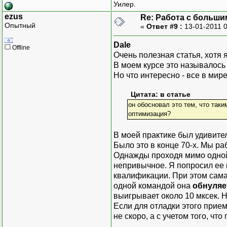
Уилер.
ezus
Re: Работа с больши
Опытный
«
Ответ #9 :
13-01-2011 
Dale
Offline
Очень полезная статья, хотя 
В моем курсе это называлось
Но что интересно - все в мир
Цитата: в статье
он обосновал это тем, что так
оптимизация?
В моей практике был удивите
Было это в конце 70-х. Мы ра
Однажды проходя мимо одной и
непривычное. Я попросил ее п
квалификации. При этом сама 
одной командой она
обнуляе
выигрывает около 10 мксек. Н
Если для отладки этого прием
не скоро, а с учетом того, ч