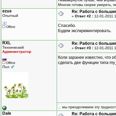
Невывернутое лучше, чем вправл
Многие готовы скорее умереть, ч
ezus
Re: Работа с больши
Опытный
«
Ответ #2 :
12-01-2011 1
Спасибо.
Offline
Будем экспкркминтировать.
RXL
Re: Работа с больши
Технический
«
Ответ #3 :
12-01-2011 
Администратор
Коли заранее известно, что о
сделать две функции типа my_
Offline
Пол:
... мы преодолеваем эту труднос
Dale
Re: Работа с больши