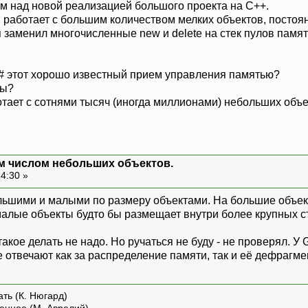
м над новой реализацией большого проекта на С++.
, работает с большим количеством мелких объектов, постоя
 заменил многочисленные new и delete на стек пулов памят
С# этот хорошо известный прием управления памятью?
ды?
тает с сотнями тысяч (иногда миллионами) небольших объ
м числом небольших объектов.
14:30 »
льшими и малыми по размеру объектами. На большие объек
малые объекты будто бы размещает внутри более крупных ст
такое делать не надо. Но ручаться не буду - не проверял. 
 отвечают как за распределение памяти, так и её дефрагм
ть (К. Нюгард)