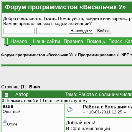
Форум программистов «Весельчак У»
Добро пожаловать,
Гость
. Пожалуйста,
войдите
или
зарегистр
Вам не пришло
письмо с кодом активации?
Начало
Наши сайты
Правила
Помощь
Поиск
Ка
Форум программистов «Весельчак У»
>
Программирование
>
.NET 
Страниц: [
1
]
Вниз
Автор
Тема: Работа с большим числ
0 Пользователей и 1 Гость смотрят эту тему.
ezus
Работа с большим ч
Опытный
«
:
10-01-2011 12:25 »
Добрай день!
Offline
В С# я начинающий.