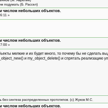
енное (М. Аврелий)
ем подумать (Б. Рассел)
м числом небольших объектов.
6:11 »
м числом небольших объектов.
17:00 »
бъекты мелкие и их будет много, то почему бы не сделать в
object_new() и my_object_delete() и спрятать реализацию 
ть без синтеза распределенных прототипов. (с) Жуков М.С.
м числом небольших объектов.