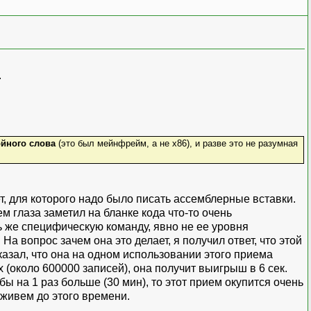
.
йного слова
(это был мейнфрейм, а не x86), и разве это не разумная
т, для которого надо было писать ассемблерные вставки.
м глаза заметил на бланке кода что-то очень
нь же специфическую команду, явно не ее уровня
а вопрос зачем она это делает, я получил ответ, что этой
казал, что она на одном использовании этого приема
 (около 600000 записей), она получит выигрыш в 6 сек.
ы на 1 раз больше (30 мин), то этот прием окупится очень
оживем до этого времени.