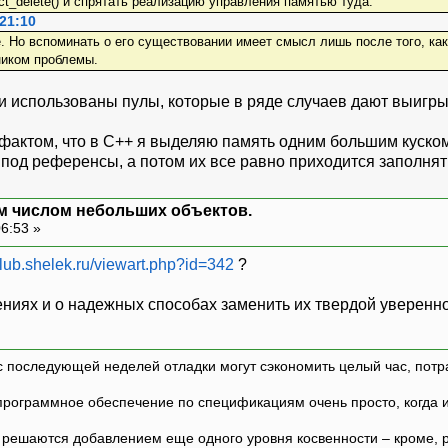
ct_delete() и спрятать реализацию управления памятью туда.
 21:10
е. Но вспоминать о его существовании имеет смысл лишь после того, ка
ником проблемы.
и использованы пулы, которые в ряде случаев дают выигры
актом, что в С++ я выделяю память одним большим куском с
под референсы, а потом их все равно приходится заполнят
м числом небольших объектов.
06:53 »
/club.shelek.ru/viewart.php?id=342
?
ениях и о надежных способах заменить их твердой уверенн
с последующей неделей отладки могут сэкономить целый час, потр
программное обеспечение по спецификациям очень просто, когда и т
ешаются добавлением еще одного уровня косвенности – кроме, р