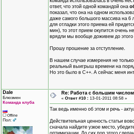
команда использовалась в очень нест
ответ, что этой одной командой она
о
показал, что она на одном использов
даже самого большого массива на 6 л
для отладки этого приема ей придетс
мин), то этот прием окупится очень не
врядли мы вообще доживем до этого
Прошу прошение за отступление.
В нашем случае измерения не только 
реальный выигрыш времени на поря
Но это было в С++. А сейчас меня ин
Dale
Re: Работа с большим числом
Блюзмен
«
Ответ #10 :
13-01-2011 08:58 »
Команда клуба
Так ведь именно об этом и речь - акт
Offline
Пол:
Действительная ценность статьи вовс
сначала найдите узкое место, убедите
оптимизации. До сих пор этого сдела