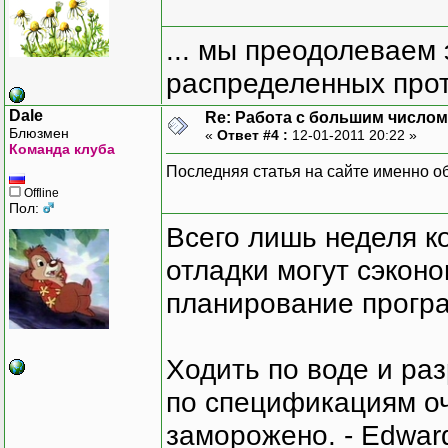
... мы преодолеваем 
распределенных прот
Dale
Re: Работа с большим числом
Блюзмен
«
Ответ #4 :
12-01-2011 20:22 »
Команда клуба
Последняя статья на сайте именно об 
Offline
Пол:
Всего лишь неделя к
отладки могут сэкон
планирование програ
Ходить по воде и ра
по спецификациям оче
заморожено. - Edward