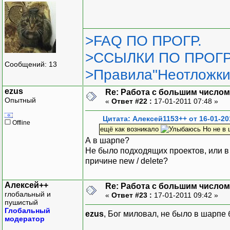
>FAQ ПО ПРОГР.
>ССЫЛКИ ПО ПРОГР
Сообщений: 13
>Правила"Неотложки
ezus
Re: Работа с большим числом
Опытный
«
Ответ #22 :
17-01-2011 07:48 »
Цитата: Алексей1153++ от 16-01-20
Offline
ещё как возникало
Но не в 
А в шарпе?
Не было подходящих проектов, или в
причине new / delete?
Алексей++
Re: Работа с большим числом
глобальный и
«
Ответ #23 :
17-01-2011 09:42 »
пушистый
Глобальный
ezus
, Бог миловал, не было в шарпе
модератор