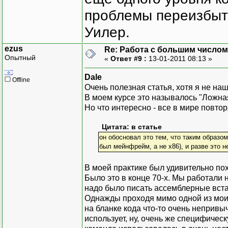
проблемы переизбыт
Уилер.
ezus
Re: Работа с большим числом
Опытный
«
Ответ #9 :
13-01-2011 08:13 »
Dale
Offline
Очень полезная статья, хотя я не на
В моем курсе это называлось "Ложна
Но что интересно - все в мире повтор
Цитата: в статье
он обосновал это тем, что таким образо
был мейнфрейм, а не x86), и разве это 
В моей практике был удивительно по
Было это в конце 70-х. Мы работали 
надо было писать ассемблерные вста
Однажды проходя мимо одной из моих 
на бланке кода что-то очень непривыч
использует, ну, очень же специфичес