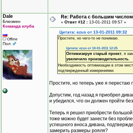
Dale
Re: Работа с большим числом
Блюзмен
«
Ответ #12 :
13-01-2011 09:57 »
Команда клуба
Цитата: ezus от 13-01-2011 09:32
Простите, но чего-то не понимаю.
Offline
Пол:
Цитата: ezus от 10-01-2011 12:25
Оптимизируя старый проект
, я за
увеличило производительность
.
Необходимость оптимизации в этом мест
подтвержденный измерениями.
Простите, но теперь уже я перестаю 
Допустим, год назад я приобрел див
и убедился, что он должен пройти без
Теперь я решил приобрести большой 
тоже можно будет занести без пробл
успешного вноса дивана, подтвержде
замерить размеры рояля?