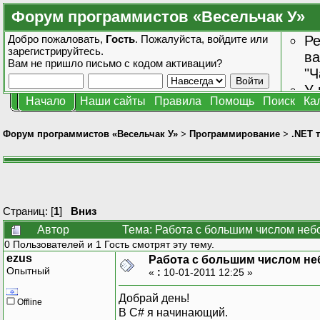
Форум программистов «Весельчак У»
Добро пожаловать,
Гость
. Пожалуйста,
войдите
или
Ре
зарегистрируйтесь
.
ва
Вам не пришло
письмо с кодом активации?
"Ч
У 
Начало
Наши сайты
Правила
Помощь
Поиск
Ка
от
зн
Форум программистов «Весельчак У»
>
Программирование
>
.NET 
Страниц: [
1
]
Вниз
Автор
Тема: Работа с большим числом неб
0 Пользователей и 1 Гость смотрят эту тему.
ezus
Работа с большим числом не
Опытный
«
:
10-01-2011 12:25 »
Добрай день!
Offline
В С# я начинающий.