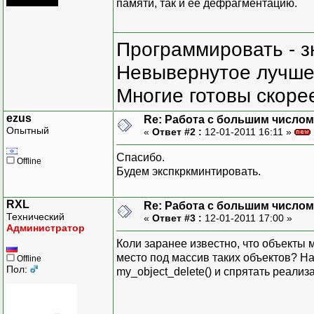
памяти, так и её дефрагментацию.
Программировать - з
Невывернутое лучше,
Многие готовы скорее
ezus
Re: Работа с большим числом
Опытный
«
Ответ #2 :
12-01-2011 16:11 »
Спасибо.
Offline
Будем экспкркминтировать.
RXL
Re: Работа с большим числом
Технический
«
Ответ #3 :
12-01-2011 17:00 »
Администратор
Коли заранее известно, что объекты м
место под массив таких объектов? На
Offline
Пол:
my_object_delete() и спрятать реали