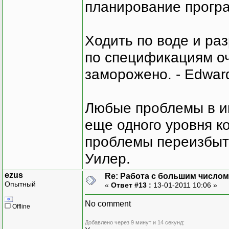
планирование програ
Ходить по воде и ра
по спецификациям оче
заморожено. - Edward
Любые проблемы в и
еще одного уровня ко
проблемы переизбыт
Уилер.
ezus
Re: Работа с большим числом
Опытный
«
Ответ #13 :
13-01-2011 10:06 »
No comment
Offline
Добавлено через 9 минут и 14 секунд: