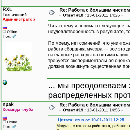
RXL
Re: Работа с большим числом
Технический
«
Ответ #18 :
13-01-2011 14:26 »
Администратор
Читаю тему и понимаю следующее: на
неудовлетворенность в результате, т
Offline
Пол:
По моему, нет сомнений, что уничтож
работа сборщика мусора — все это до
накладные расходы на оптимизацию м
требуется экспериментальная оценка.
должна возникнуть существенная при
... мы преодолеваем 
распределенных прот
npak
Re: Работа с большим числом
Команда клуба
«
Ответ #19 :
13-01-2011 14:56 »
Цитата: ezus от 10-01-2011 12:25
Offline
Модуль, с которым работаю я, работает 
Пол: