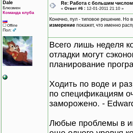
Dale
Re: Работа с большим числом
Блюзмен
«
Ответ #6 :
12-01-2011 21:10 »
Команда клуба
Конечно, пул - типовое решение. Но 
измерение
покажет, что именно рас
Offline
Пол:
Всего лишь неделя к
отладки могут сэкон
планирование програ
Ходить по воде и ра
по спецификациям оче
заморожено. - Edward
Любые проблемы в и
еще одного уровня ко