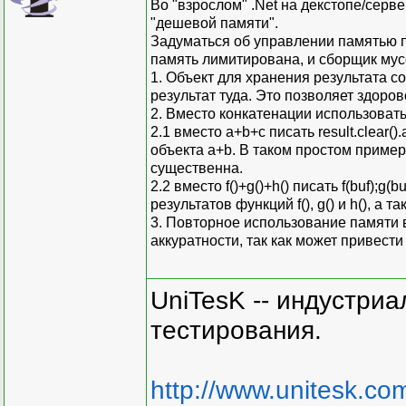
Во "взрослом" .Net на декстопе/серв
"дешевой памяти".
Задуматься об управлении памятью п
память лимитирована, и сборщик мус
1. Объект для хранения результата 
результат туда. Это позволяет здоро
2. Вместо конкатенации использоват
2.1 вместо a+b+c писать result.clear(
объекта a+b. В таком простом пример
существенна.
2.2 вместо f()+g()+h() писать f(buf);
результатов функций f(), g() и h(), а т
3. Повторное использование памяти в
аккуратности, так как может привест
UniTesK -- индустри
тестирования.
http://www.unitesk.com