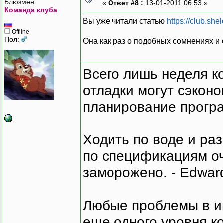
Блюзмен
«
Ответ #8 :
13-01-2011 06:53 »
Команда клуба
Вы уже читали статью
https://club.she
Offline
Пол:
Она как раз о подобных сомнениях и
Всего лишь неделя к
отладки могут сэкон
планирование програ
Ходить по воде и ра
по спецификациям оче
заморожено. - Edward
Любые проблемы в и
еще одного уровня ко