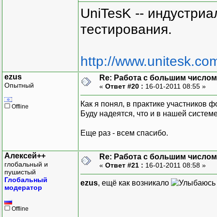
UniTesK -- индустри
тестирования.
http://www.unitesk.com
ezus
Re: Работа с большим числом
Опытный
«
Ответ #20 :
16-01-2011 08:55 »
Как я понял, в практике участников 
Offline
Буду надеятся, что и в нашей системе
Еще раз - всем спасибо.
Алексей++
Re: Работа с большим числом
глобальный и
«
Ответ #21 :
16-01-2011 08:58 »
пушистый
Глобальный
ezus
, ещё как возникало
модератор
Offline