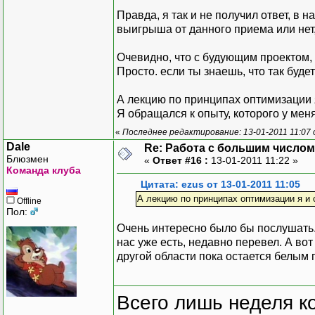
Правда, я так и не получил ответ, в
выигрыша от данного приема или нет, 
Очевидно, что с будующим проектом, 
Просто. если ты знаешь, что так буде
А лекцию по принципах оптимизации я
Я обращался к опыту, которого у меня
«
Последнее редактирование: 13-01-2011 11:07 
Dale
Re: Работа с большим числом
Блюзмен
«
Ответ #16 :
13-01-2011 11:22 »
Команда клуба
Цитата: ezus от 13-01-2011 11:05
А лекцию по принципах оптимизации я и 
Offline
Пол:
Очень интересно было бы послушать.
нас уже есть, недавно перевел. А во
другой области пока остается белым 
Всего лишь неделя к