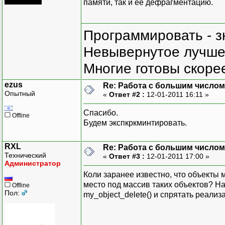
памяти, так и её дефрагментацию.
Программировать - з
Невывернутое лучше,
Многие готовы скорее
ezus
Re: Работа с большим числом
Опытный
«
Ответ #2 :
12-01-2011 16:11 »
Спасибо.
Offline
Будем экспкркминтировать.
RXL
Re: Работа с большим числом
Технический
«
Ответ #3 :
12-01-2011 17:00 »
Администратор
Коли заранее известно, что объекты м
место под массив таких объектов? На
Offline
Пол:
my_object_delete() и спрятать реали