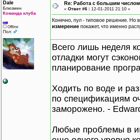
Dale
Re: Работа с большим числом
Блюзмен
«
Ответ #6 :
12-01-2011 21:10 »
Команда клуба
Конечно, пул - типовое решение. Но 
измерение
покажет, что именно рас
Offline
Пол:
Всего лишь неделя к
отладки могут сэкон
планирование програ
Ходить по воде и ра
по спецификациям оче
заморожено. - Edward
Любые проблемы в и
еще одного уровня ко