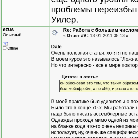
проблемы переизбыт
Уилер.
ezus
Re: Работа с большим числом
Опытный
«
Ответ #9 :
13-01-2011 08:13 »
Dale
Offline
Очень полезная статья, хотя я не на
В моем курсе это называлось "Ложна
Но что интересно - все в мире повтор
Цитата: в статье
он обосновал это тем, что таким образо
был мейнфрейм, а не x86), и разве это 
В моей практике был удивительно по
Было это в конце 70-х. Мы работали 
надо было писать ассемблерные вста
Однажды проходя мимо одной из моих 
на бланке кода что-то очень непривыч
использует, ну, очень же специфичес