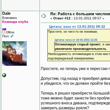
Dale
Re: Работа с большим числом
Блюзмен
«
Ответ #12 :
13-01-2011 09:57 »
Команда клуба
Цитата: ezus от 13-01-2011 09:32
Простите, но чего-то не понимаю.
Offline
Пол:
Цитата: ezus от 10-01-2011 12:25
Оптимизируя старый проект
, я за
увеличило производительность
.
Необходимость оптимизации в этом мест
подтвержденный измерениями.
Простите, но теперь уже я перестаю 
Допустим, год назад я приобрел див
и убедился, что он должен пройти без
Теперь я решил приобрести большой 
тоже можно будет занести без пробл
успешного вноса дивана, подтвержде
замерить размеры рояля?