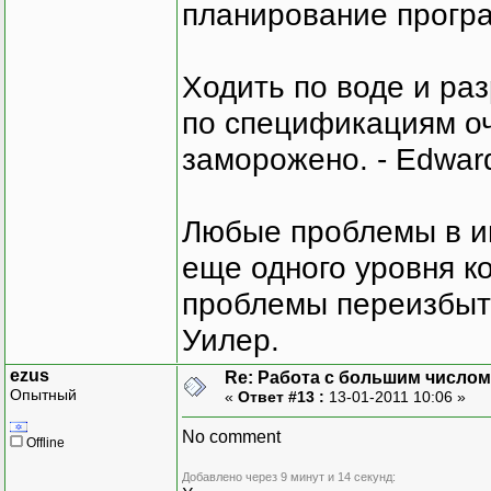
планирование програ
Ходить по воде и ра
по спецификациям оче
заморожено. - Edward
Любые проблемы в и
еще одного уровня ко
проблемы переизбыт
Уилер.
ezus
Re: Работа с большим числом
Опытный
«
Ответ #13 :
13-01-2011 10:06 »
No comment
Offline
Добавлено через 9 минут и 14 секунд: