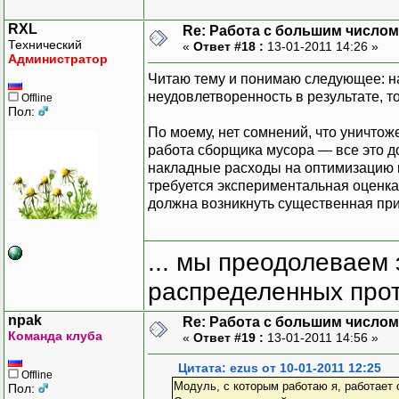
RXL
Re: Работа с большим числом
Технический
«
Ответ #18 :
13-01-2011 14:26 »
Администратор
Читаю тему и понимаю следующее: на
неудовлетворенность в результате, т
Offline
Пол:
По моему, нет сомнений, что уничтож
работа сборщика мусора — все это до
накладные расходы на оптимизацию м
требуется экспериментальная оценка.
должна возникнуть существенная при
... мы преодолеваем 
распределенных прот
npak
Re: Работа с большим числом
Команда клуба
«
Ответ #19 :
13-01-2011 14:56 »
Цитата: ezus от 10-01-2011 12:25
Offline
Модуль, с которым работаю я, работает 
Пол: