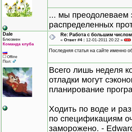
... мы преодолеваем 
распределенных прот
Dale
Re: Работа с большим числом
Блюзмен
«
Ответ #4 :
12-01-2011 20:22 »
Команда клуба
Последняя статья на сайте именно об 
Offline
Пол:
Всего лишь неделя к
отладки могут сэкон
планирование програ
Ходить по воде и ра
по спецификациям оче
заморожено. - Edward