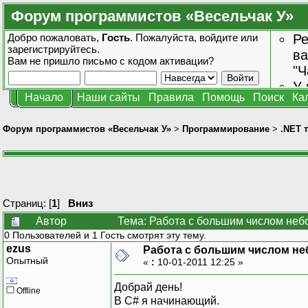
Форум программистов «Весельчак У»
Добро пожаловать,
Гость
. Пожалуйста,
войдите
или
Ре
зарегистрируйтесь
.
ва
Вам не пришло
письмо с кодом активации?
"Ч
У 
Начало
Наши сайты
Правила
Помощь
Поиск
Ка
от
зн
Форум программистов «Весельчак У»
>
Программирование
>
.NET 
Страниц: [
1
]
Вниз
Автор
Тема: Работа с большим числом неб
0 Пользователей и 1 Гость смотрят эту тему.
ezus
Работа с большим числом не
Опытный
«
:
10-01-2011 12:25 »
Добрай день!
Offline
В С# я начинающий.