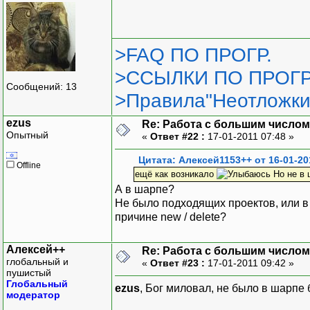
>FAQ ПО ПРОГР.
>ССЫЛКИ ПО ПРОГР
Сообщений: 13
>Правила"Неотложки
ezus
Re: Работа с большим числом
Опытный
«
Ответ #22 :
17-01-2011 07:48 »
Цитата: Алексей1153++ от 16-01-20
Offline
ещё как возникало
Но не в 
А в шарпе?
Не было подходящих проектов, или в
причине new / delete?
Алексей++
Re: Работа с большим числом
глобальный и
«
Ответ #23 :
17-01-2011 09:42 »
пушистый
Глобальный
ezus
, Бог миловал, не было в шарпе
модератор