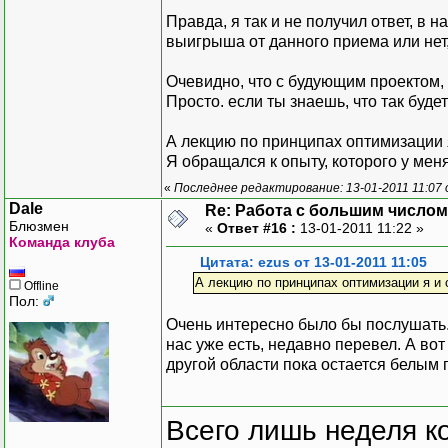
Правда, я так и не получил ответ, в
выигрыша от данного приема или нет, 
Очевидно, что с будующим проектом, 
Просто. если ты знаешь, что так буде
А лекцию по принципах оптимизации я
Я обращался к опыту, которого у меня
«
Последнее редактирование: 13-01-2011 11:07 
Dale
Re: Работа с большим числом
Блюзмен
«
Ответ #16 :
13-01-2011 11:22 »
Команда клуба
Цитата: ezus от 13-01-2011 11:05
А лекцию по принципах оптимизации я и 
Offline
Пол:
Очень интересно было бы послушать.
нас уже есть, недавно перевел. А во
другой области пока остается белым 
Всего лишь неделя к