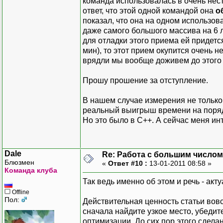
команда использовалась в очень нест
ответ, что этой одной командой она
о
показал, что она на одном использов
даже самого большого массива на 6 л
для отладки этого приема ей придетс
мин), то этот прием окупится очень не
врядли мы вообще доживем до этого
Прошу прошение за отступление.
В нашем случае измерения не только 
реальный выигрыш времени на поря
Но это было в С++. А сейчас меня ин
Dale
Re: Работа с большим числом
Блюзмен
«
Ответ #10 :
13-01-2011 08:58 »
Команда клуба
Так ведь именно об этом и речь - акт
Offline
Пол:
Действительная ценность статьи вовс
сначала найдите узкое место, убедите
оптимизации. До сих пор этого сдела