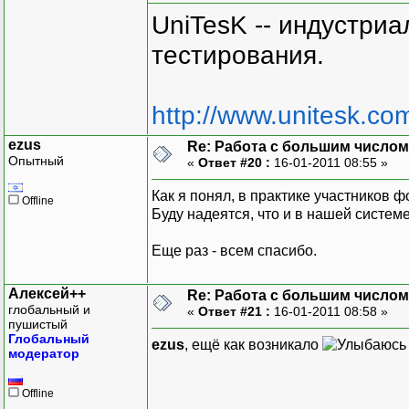
UniTesK -- индустри
тестирования.
http://www.unitesk.com
ezus
Re: Работа с большим числом
Опытный
«
Ответ #20 :
16-01-2011 08:55 »
Как я понял, в практике участников 
Offline
Буду надеятся, что и в нашей системе
Еще раз - всем спасибо.
Алексей++
Re: Работа с большим числом
глобальный и
«
Ответ #21 :
16-01-2011 08:58 »
пушистый
Глобальный
ezus
, ещё как возникало
модератор
Offline