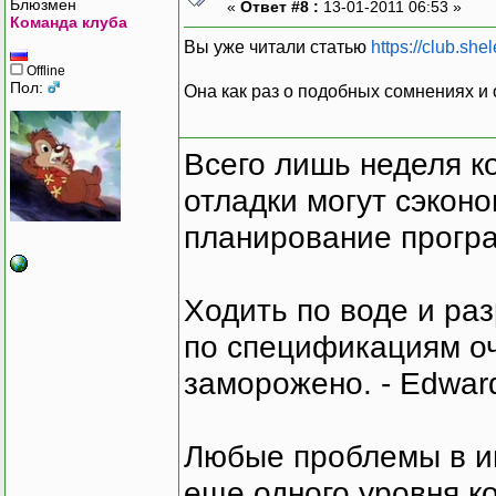
Блюзмен
«
Ответ #8 :
13-01-2011 06:53 »
Команда клуба
Вы уже читали статью
https://club.she
Offline
Пол:
Она как раз о подобных сомнениях и
Всего лишь неделя к
отладки могут сэкон
планирование програ
Ходить по воде и ра
по спецификациям оче
заморожено. - Edward
Любые проблемы в и
еще одного уровня ко