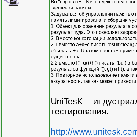
Во "взрослом" .Net на декстопе/серв
"дешевой памяти".
Задуматься об управлении памятью п
память лимитирована, и сборщик мус
1. Объект для хранения результата 
результат туда. Это позволяет здоро
2. Вместо конкатенации использоват
2.1 вместо a+b+c писать result.clear(
объекта a+b. В таком простом пример
существенна.
2.2 вместо f()+g()+h() писать f(buf);
результатов функций f(), g() и h(), а т
3. Повторное использование памяти в
аккуратности, так как может привест
UniTesK -- индустри
тестирования.
http://www.unitesk.com