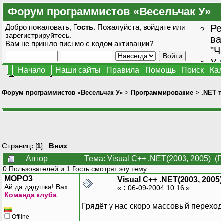
Форум программистов «Весельчак У»
Добро пожаловать,
Гость
. Пожалуйста,
войдите
или
Ре
зарегистрируйтесь
.
ва
Вам не пришло
письмо с кодом активации?
"Ч
У 
Начало
Наши сайты
Правила
Помощь
Поиск
Ка
от
зн
Форум программистов «Весельчак У»
>
Программирование
>
.NET 
Страниц: [
1
]
Вниз
Автор
Тема: Visual C++ .NET(2003, 2005) (
0 Пользователей и 1 Гость смотрят эту тему.
MOPO3
Visual C++ .NET(2003, 2005
Ай да дэдушка! Вах...
«
:
06-09-2004 10:16 »
Команда клуба
Грядёт у нас скоро массовый переход
Offline