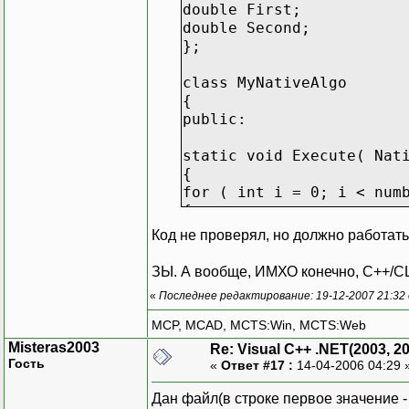
double First;
double Second;
};
class MyNativeAlgo
{
public:
static void Execute( Nat
{
for ( int i = 0; i < num
{
data[i].Second += 1.2345
Код не проверял, но должно работать
}
}
ЗЫ. А вообще, ИМХО конечно, C++/CLI 
};
«
Последнее редактирование: 19-12-2007 21:32
#pragma managed
MCP, MCAD, MCTS:Win, MCTS:Web
Misteras2003
Re: Visual C++ .NET(2003, 2
__value public struct Pa
Гость
«
Ответ #17 :
14-04-2006 04:29 
{
public:
Дан файл(в строке первое значение - ч