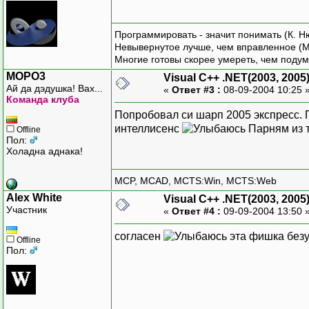
Программировать - значит понимать (К. Н
Невывернутое лучше, чем вправленное (М
Многие готовы скорее умереть, чем подум
MOPO3
Visual C++ .NET(2003, 2005
Ай да дэдушка! Вах...
«
Ответ #3 :
08-09-2004 10:25 
Команда клуба
Попробовал си шарп 2005 экспресс.
интеллисенс
Парням из т
Offline
Пол:
Холадна аднака!
MCP, MCAD, MCTS:Win, MCTS:Web
Alex White
Visual C++ .NET(2003, 2005
Участник
«
Ответ #4 :
09-09-2004 13:50 
согласен
эта фишка безу
Offline
Пол: