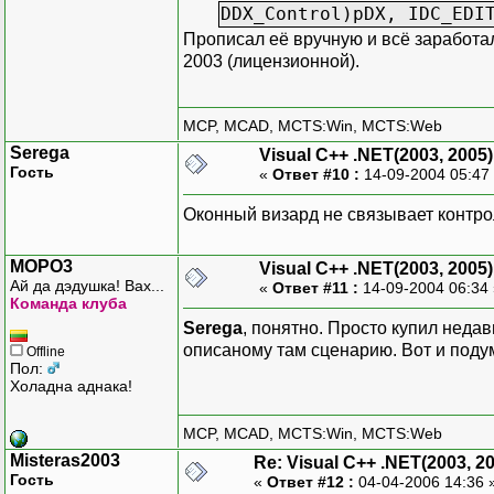
DDX_Control)pDX, IDC_EDI
Прописал её вручную и всё заработало
2003 (лицензионной).
MCP, MCAD, MCTS:Win, MCTS:Web
Serega
Visual C++ .NET(2003, 2005)
Гость
«
Ответ #10 :
14-09-2004 05:47
Оконный визард не связывает контро
MOPO3
Visual C++ .NET(2003, 2005)
Ай да дэдушка! Вах...
«
Ответ #11 :
14-09-2004 06:34
Команда клуба
Serega
, понятно. Просто купил неда
описаному там сценарию. Вот и подум
Offline
Пол:
Холадна аднака!
MCP, MCAD, MCTS:Win, MCTS:Web
Misteras2003
Re: Visual C++ .NET(2003, 2
Гость
«
Ответ #12 :
04-04-2006 14:36 