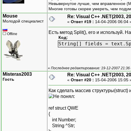
Невывернутое лучше, чем вправленное (М
Многие готовы скорее умереть, чем подум
Mouse
Re: Visual C++ .NET(2003, 2
Молодой специалист
«
Ответ #19 :
14-04-2006 06:04 
Есть метод Split(), его и используй. Н
Offline
Код:
String[] fields = text.S
«
Последнее редактирование: 19-12-2007 21:36
Misteras2003
Re: Visual C++ .NET(2003, 2
Гость
«
Ответ #20 :
15-04-2006 15:05 
Как сделать массив структуры(struct)
:
ref struct QWE
{
int Number;
String ^Str;