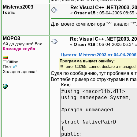
Misteras2003
Re: Visual C++ .NET(2003, 2
Гость
«
Ответ #15 :
05-04-2006 08:55 
Для моего компилятора "^" аналог "*
MOPO3
Re: Visual C++ .NET(2003, 20
Ай да дэдушка! Вах...
«
Ответ #16 :
06-04-2006 06:34 
Команда клуба
Цитата: Misteras2003 от 04-04-2006
Программа выдает ошибку:
Offline
Пол:
!!! error C3265: cannot declare a managed 
Холадна аднака!
Судя по сообщению, тут проблема в 
Вот тебе пример со структурами в ma
Код:
#using <mscorlib.dll>
using namespace System;
#pragma unmanaged
struct NativePairD
{
public: