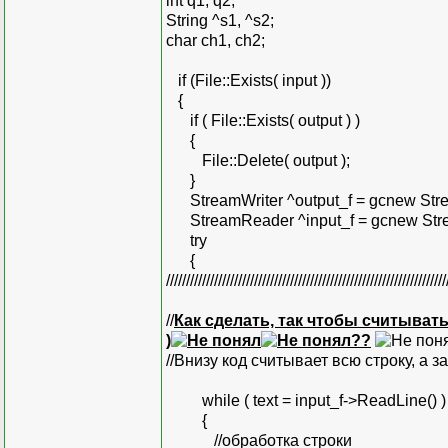
int q1, q2;
String ^s1, ^s2;
char ch1, ch2;
if (File::Exists( input ))
{
if ( File::Exists( output ) )
{
File::Delete( output );
}
StreamWriter ^output_f = gcnew Strea
StreamReader ^input_f = gcnew Strea
try
{
//////////////////////////////////////////////////////////////////////
//
Как сделать, так чтобы считывать
)
??
//Внизу код считывает всю строку, а з
while ( text = input_f->ReadLine() )
{
//обработка строки