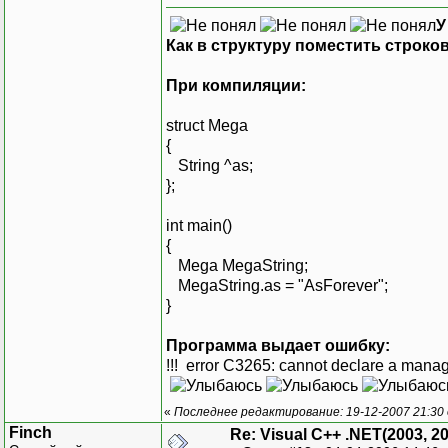
У
Как в структуру поместить строко
При компиляции:
struct Mega
{
String ^as;
};
int main()
{
Mega MegaString;
MegaString.as = "AsForever";
}
Программа выдает ошибку:
!!! error C3265: cannot declare a manag
«
Последнее редактирование: 19-12-2007 21:30
Finch
Re: Visual C++ .NET(2003, 2