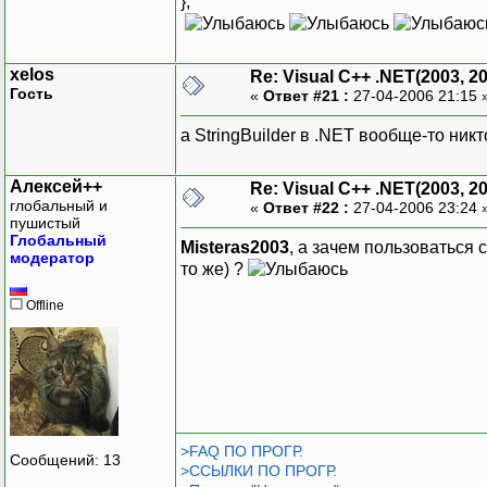
};
xelos
Re: Visual C++ .NET(2003, 2
Гость
«
Ответ #21 :
27-04-2006 21:15 
а StringBuilder в .NET вообще-то ник
Алексей++
Re: Visual C++ .NET(2003, 2
глобальный и
«
Ответ #22 :
27-04-2006 23:24 
пушистый
Глобальный
Misteras2003
, а зачем пользоваться 
модератор
то же) ?
Offline
>FAQ ПО ПРОГР.
Сообщений: 13
>ССЫЛКИ ПО ПРОГР.