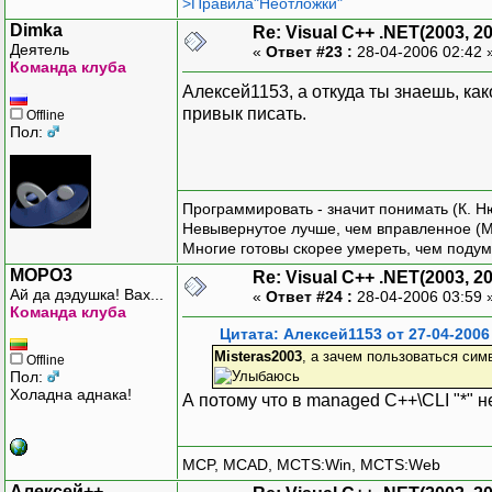
>Правила"Неотложки"
Dimka
Re: Visual C++ .NET(2003, 2
Деятель
«
Ответ #23 :
28-04-2006 02:42 
Команда клуба
Алексей1153, а откуда ты знаешь, ка
привык писать.
Offline
Пол:
Программировать - значит понимать (К. Н
Невывернутое лучше, чем вправленное (М
Многие готовы скорее умереть, чем подум
MOPO3
Re: Visual C++ .NET(2003, 2
Ай да дэдушка! Вах...
«
Ответ #24 :
28-04-2006 03:59 
Команда клуба
Цитата: Алексей1153 от 27-04-2006
Misteras2003
, а зачем пользоваться симв
Offline
Пол:
Холадна аднака!
А потому что в managed C++\CLI "*" н
MCP, MCAD, MCTS:Win, MCTS:Web
Алексей++