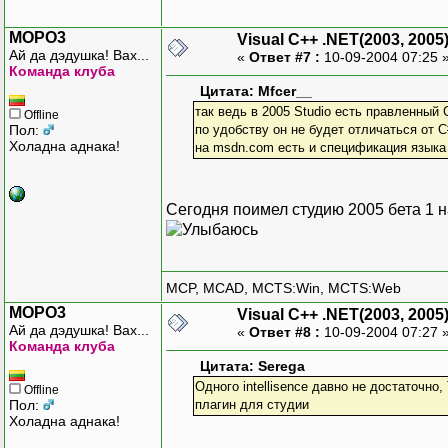
MOPO3
Visual C++ .NET(2003, 2005
Ай да дэдушка! Вах...
«
Ответ #7 :
10-09-2004 07:25 
Команда клуба
Цитата: Mfcer__
так ведь в 2005 Studio есть правленный 
Offline
Пол:
по удобству он не будет отличаться от C
Холадна аднака!
на msdn.com есть и спецификация языка
Сегодня поимел студию 2005 бета 1 
MCP, MCAD, MCTS:Win, MCTS:Web
MOPO3
Visual C++ .NET(2003, 2005
Ай да дэдушка! Вах...
«
Ответ #8 :
10-09-2004 07:27 
Команда клуба
Цитата: Serega
Одного intellisence давно не достаточно,
Offline
Пол:
плагин для студии
Холадна аднака!