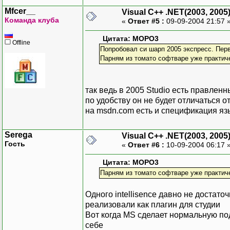
Mfcer__
Visual C++ .NET(2003, 2005
Команда клуба
«
Ответ #5 :
09-09-2004 21:57 
Цитата: MOPO3
Offline
Попробовал си шарп 2005 экспресс. Пер
Парням из томато софтваре уже практич
так ведь в 2005 Studio есть правленн
по удобству он не будет отличаться о
на msdn.com есть и спецификация яз
Serega
Visual C++ .NET(2003, 2005
Гость
«
Ответ #6 :
10-09-2004 06:17 
Цитата: MOPO3
Парням из томато софтваре уже практич
Одного intellisence давно не достаточ
реализовали как плагин для студии
Вот когда MS сделает нормальную под
себе