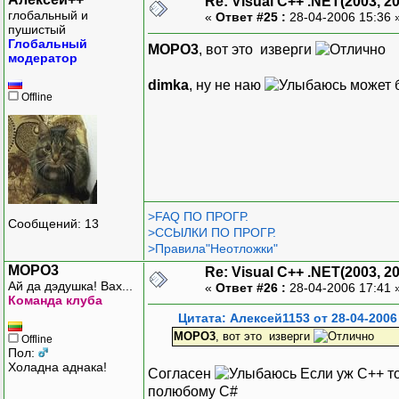
Re: Visual C++ .NET(2003, 2
глобальный и
«
Ответ #25 :
28-04-2006 15:36 
пушистый
Глобальный
MOPO3
, вот это изверги
модератор
dimka
, ну не наю
может 
Offline
>FAQ ПО ПРОГР.
Сообщений: 13
>ССЫЛКИ ПО ПРОГР.
>Правила"Неотложки"
MOPO3
Re: Visual C++ .NET(2003, 2
Ай да дэдушка! Вах...
«
Ответ #26 :
28-04-2006 17:41 
Команда клуба
Цитата: Алексей1153 от 28-04-2006
MOPO3
, вот это изверги
Offline
Пол:
Холадна аднака!
Согласен
Если уж С++ то
полюбому С#