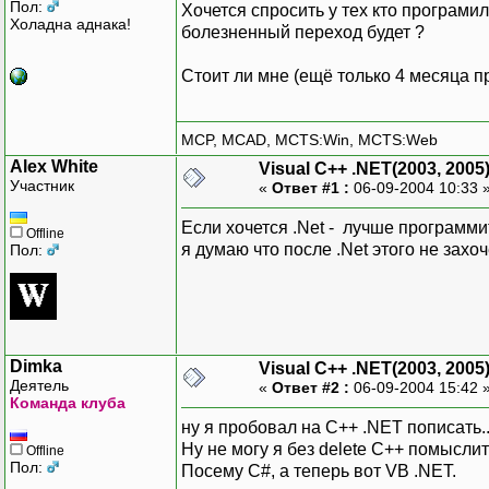
Пол:
Хочется спросить у тех кто програмил
Холадна аднака!
болезненный переход будет ?
Стоит ли мне (ещё только 4 месяца п
MCP, MCAD, MCTS:Win, MCTS:Web
Alex White
Visual C++ .NET(2003, 2005
Участник
«
Ответ #1 :
06-09-2004 10:33 
Если хочется .Net - лучше программит
Offline
я думаю что после .Net этого не захо
Пол:
Dimka
Visual C++ .NET(2003, 2005
Деятель
«
Ответ #2 :
06-09-2004 15:42 
Команда клуба
ну я пробовал на C++ .NET пописать..
Ну не могу я без delete C++ помыслит
Offline
Пол:
Посему C#, а теперь вот VB .NET.