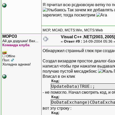
Я прчитал всю рсдновскую ветку по 
Так зачем же добавлять 
зарелизят, тогда посмотрим
MCP, MCAD, MCTS:Win, MCTS:Web
MOPO3
Visual C++ .NET(2003, 2005
Ай да дэдушка! Вах...
«
Ответ #9 :
14-09-2004 05:36 
Команда клуба
Обнаружил странный глюк при создан
Offline
Пол:
Создал визардом простое диалог-баз
Холадна аднака!
написал чтобы при нажатии выдавало т
получаю пустой месаджбокс
П
Вписал в он клик
Код:
UpdateData)TRUE:;
- не помогло. Начал смотреть код, и 
Код:
DoDataExchange)CDataExch
вот эту строку :
Код: