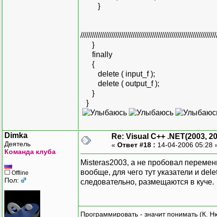
}
//////////////////////////////////////////////////////////////////////
}
finally
{
delete ( input_f );
delete ( output_f );
}
}
Dimka
Re: Visual C++ .NET(2003, 2
Деятель
«
Ответ #18 :
14-04-2006 05:28 
Команда клуба
Misteras2003, а не пробовал переме
вообще, для чего тут указатели и del
Offline
Пол:
следовательно, размещаются в куче.
Программировать - значит понимать (К. Н