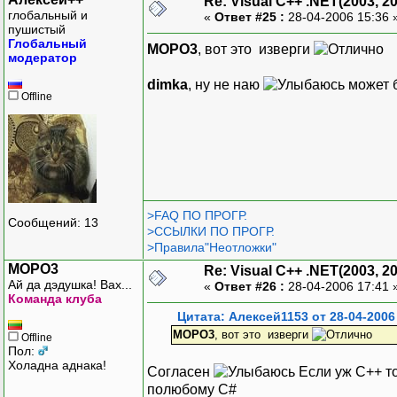
Re: Visual C++ .NET(2003, 2
глобальный и
«
Ответ #25 :
28-04-2006 15:36 
пушистый
Глобальный
MOPO3
, вот это изверги
модератор
dimka
, ну не наю
может 
Offline
>FAQ ПО ПРОГР.
Сообщений: 13
>ССЫЛКИ ПО ПРОГР.
>Правила"Неотложки"
MOPO3
Re: Visual C++ .NET(2003, 2
Ай да дэдушка! Вах...
«
Ответ #26 :
28-04-2006 17:41 
Команда клуба
Цитата: Алексей1153 от 28-04-2006
MOPO3
, вот это изверги
Offline
Пол:
Холадна аднака!
Согласен
Если уж С++ то
полюбому С#