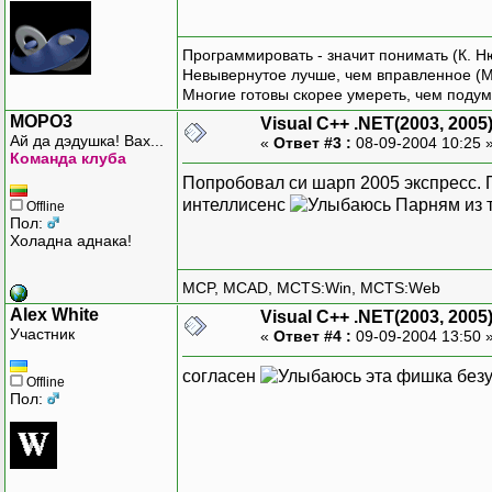
Программировать - значит понимать (К. Н
Невывернутое лучше, чем вправленное (М
Многие готовы скорее умереть, чем подум
MOPO3
Visual C++ .NET(2003, 2005
Ай да дэдушка! Вах...
«
Ответ #3 :
08-09-2004 10:25 
Команда клуба
Попробовал си шарп 2005 экспресс.
интеллисенс
Парням из т
Offline
Пол:
Холадна аднака!
MCP, MCAD, MCTS:Win, MCTS:Web
Alex White
Visual C++ .NET(2003, 2005
Участник
«
Ответ #4 :
09-09-2004 13:50 
согласен
эта фишка безу
Offline
Пол: