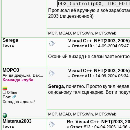
DDX_Control)pDX, IDC_EDI
Прописал её вручную и всё заработало
2003 (лицензионной).
MCP, MCAD, MCTS:Win, MCTS:Web
Serega
Visual C++ .NET(2003, 2005)
Гость
«
Ответ #10 :
14-09-2004 05:47
Оконный визард не связывает контро
MOPO3
Visual C++ .NET(2003, 2005)
Ай да дэдушка! Вах...
«
Ответ #11 :
14-09-2004 06:34
Команда клуба
Serega
, понятно. Просто купил неда
описаному там сценарию. Вот и подум
Offline
Пол:
Холадна аднака!
MCP, MCAD, MCTS:Win, MCTS:Web
Misteras2003
Re: Visual C++ .NET(2003, 2
Гость
«
Ответ #12 :
04-04-2006 14:36 