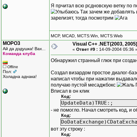
Я прчитал всю рсдновскую ветку по 
Так зачем же добавлять 
зарелизят, тогда посмотрим
MCP, MCAD, MCTS:Win, MCTS:Web
MOPO3
Visual C++ .NET(2003, 2005
Ай да дэдушка! Вах...
«
Ответ #9 :
14-09-2004 05:36 
Команда клуба
Обнаружил странный глюк при создан
Offline
Пол:
Создал визардом простое диалог-баз
Холадна аднака!
написал чтобы при нажатии выдавало т
получаю пустой месаджбокс
П
Вписал в он клик
Код:
UpdateData)TRUE:;
- не помогло. Начал смотреть код, и 
Код:
DoDataExchange)CDataExch
вот эту строку :
Код: