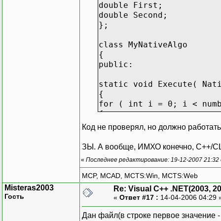
double First;
double Second;
};
class MyNativeAlgo
{
public:
static void Execute( Nat
{
for ( int i = 0; i < num
{
data[i].Second += 1.2345
Код не проверял, но должно работать
}
}
ЗЫ. А вообще, ИМХО конечно, C++/CLI 
};
«
Последнее редактирование: 19-12-2007 21:32
#pragma managed
MCP, MCAD, MCTS:Win, MCTS:Web
Misteras2003
Re: Visual C++ .NET(2003, 2
__value public struct Pa
Гость
«
Ответ #17 :
14-04-2006 04:29 
{
public:
Дан файл(в строке первое значение - ч