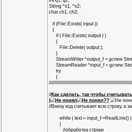
int q1, q2;
String ^s1, ^s2;
char ch1, ch2;
if (File::Exists( input ))
{
if ( File::Exists( output ) )
{
File::Delete( output );
}
StreamWriter ^output_f = gcnew Strea
StreamReader ^input_f = gcnew Strea
try
{
//////////////////////////////////////////////////////////////////////
//
Как сделать, так чтобы считывать
)
??
//Внизу код считывает всю строку, а з
while ( text = input_f->ReadLine() )
{
//обработка строки