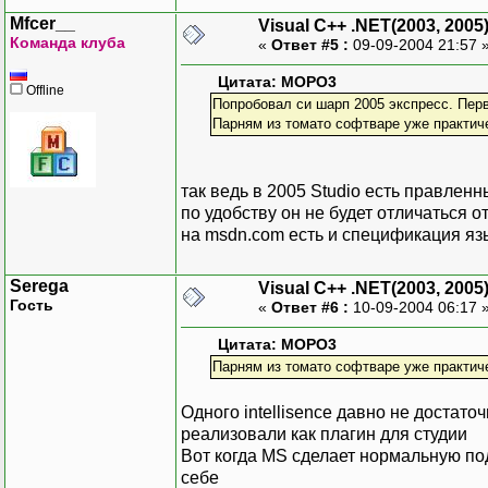
Mfcer__
Visual C++ .NET(2003, 2005
Команда клуба
«
Ответ #5 :
09-09-2004 21:57 
Цитата: MOPO3
Offline
Попробовал си шарп 2005 экспресс. Пер
Парням из томато софтваре уже практич
так ведь в 2005 Studio есть правленн
по удобству он не будет отличаться о
на msdn.com есть и спецификация яз
Serega
Visual C++ .NET(2003, 2005
Гость
«
Ответ #6 :
10-09-2004 06:17 
Цитата: MOPO3
Парням из томато софтваре уже практич
Одного intellisence давно не достаточ
реализовали как плагин для студии
Вот когда MS сделает нормальную под
себе