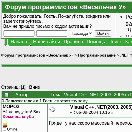
Форум программистов «Весельчак У»
Добро пожаловать,
Гость
. Пожалуйста,
войдите
или
Ре
зарегистрируйтесь
.
ва
Вам не пришло
письмо с кодом активации?
"Ч
У 
Начало
Наши сайты
Правила
Помощь
Поиск
Ка
от
зн
Форум программистов «Весельчак У»
>
Программирование
>
.NET 
Страниц: [
1
]
Вниз
Автор
Тема: Visual C++ .NET(2003, 2005) (
0 Пользователей и 1 Гость смотрят эту тему.
MOPO3
Visual C++ .NET(2003, 2005
Ай да дэдушка! Вах...
«
:
06-09-2004 10:16 »
Команда клуба
Грядёт у нас скоро массовый переход
Offline