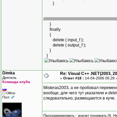
}
//////////////////////////////////////////////////////////////////////
}
finally
{
delete ( input_f );
delete ( output_f );
}
}
Dimka
Re: Visual C++ .NET(2003, 2
Деятель
«
Ответ #18 :
14-04-2006 05:28 
Команда клуба
Misteras2003, а не пробовал переме
вообще, для чего тут указатели и del
Offline
Пол:
следовательно, размещаются в куче.
Программировать - значит понимать (К. Н