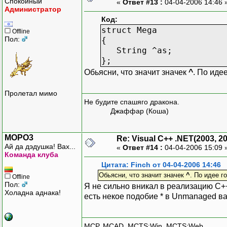
Спокойный
«
Ответ #13 :
04-04-2006 14:46 
Администратор
Код:
struct Mega
Offline
Пол:
{
String ^as;
};
Обьясни, что значит значек
^
. По иде
Пролетал мимо
Не будите спашяго дракона.
Джаффар (Коша)
MOPO3
Re: Visual C++ .NET(2003, 2
Ай да дэдушка! Вах...
«
Ответ #14 :
04-04-2006 15:09 
Команда клуба
Цитата: Finch от 04-04-2006 14:46
Обьясни, что значит значек
^
. По идее г
Offline
Пол:
Я не сильно вникал в реализацию C++
Холадна аднака!
есть некое подобие * в Unmanaged в
MCP, MCAD, MCTS:Win, MCTS:Web