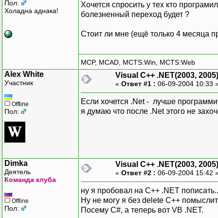
Пол:
Хочется спросить у тех кто програмил
Холадна аднака!
болезненный переход будет ?
Стоит ли мне (ещё только 4 месяца п
MCP, MCAD, MCTS:Win, MCTS:Web
Alex White
Visual C++ .NET(2003, 2005
Участник
«
Ответ #1 :
06-09-2004 10:33 
Если хочется .Net - лучше программит
Offline
я думаю что после .Net этого не захо
Пол:
Dimka
Visual C++ .NET(2003, 2005
Деятель
«
Ответ #2 :
06-09-2004 15:42 
Команда клуба
ну я пробовал на C++ .NET пописать..
Ну не могу я без delete C++ помыслит
Offline
Пол:
Посему C#, а теперь вот VB .NET.