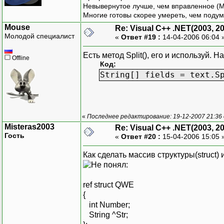
Невывернутое лучше, чем вправленное (М
Многие готовы скорее умереть, чем подум
Mouse
Re: Visual C++ .NET(2003, 2
Молодой специалист
«
Ответ #19 :
14-04-2006 06:04 
Есть метод Split(), его и используй. Н
Offline
Код:
String[] fields = text.S
«
Последнее редактирование: 19-12-2007 21:36
Misteras2003
Re: Visual C++ .NET(2003, 2
Гость
«
Ответ #20 :
15-04-2006 15:05 
Как сделать массив структуры(struct)
:
ref struct QWE
{
int Number;
String ^Str;