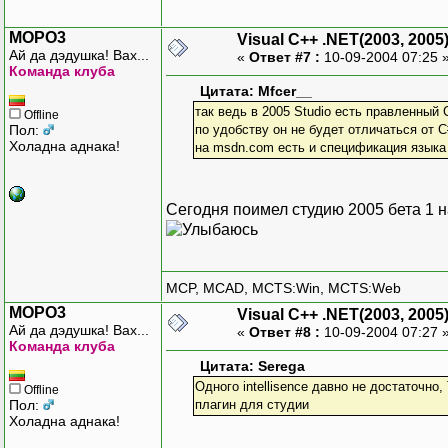
MOPO3
Visual C++ .NET(2003, 2005
Ай да дэдушка! Вах...
«
Ответ #7 :
10-09-2004 07:25 
Команда клуба
Цитата: Mfcer__
так ведь в 2005 Studio есть правленный 
Offline
Пол:
по удобству он не будет отличаться от C
Холадна аднака!
на msdn.com есть и спецификация языка
Сегодня поимел студию 2005 бета 1 
MCP, MCAD, MCTS:Win, MCTS:Web
MOPO3
Visual C++ .NET(2003, 2005
Ай да дэдушка! Вах...
«
Ответ #8 :
10-09-2004 07:27 
Команда клуба
Цитата: Serega
Одного intellisence давно не достаточно,
Offline
Пол:
плагин для студии
Холадна аднака!