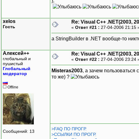
};
xelos
Re: Visual C++ .NET(2003, 2
Гость
«
Ответ #21 :
27-04-2006 21:15 
а StringBuilder в .NET вообще-то ник
Алексей++
Re: Visual C++ .NET(2003, 2
глобальный и
«
Ответ #22 :
27-04-2006 23:24 
пушистый
Глобальный
Misteras2003
, а зачем пользоваться 
модератор
то же) ?
Offline
>FAQ ПО ПРОГР.
Сообщений: 13
>ССЫЛКИ ПО ПРОГР.