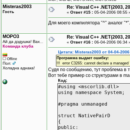
Misteras2003
Re: Visual C++ .NET(2003, 2
Гость
«
Ответ #15 :
05-04-2006 08:55 
Для моего компилятора "^" аналог "*
MOPO3
Re: Visual C++ .NET(2003, 2
Ай да дэдушка! Вах...
«
Ответ #16 :
06-04-2006 06:34 
Команда клуба
Цитата: Misteras2003 от 04-04-2006
Программа выдает ошибку:
Offline
Пол:
!!! error C3265: cannot declare a managed 
Холадна аднака!
Судя по сообщению, тут проблема в 
Вот тебе пример со структурами в ma
Код:
#using <mscorlib.dll>
using namespace System;
#pragma unmanaged
struct NativePairD
{
public: