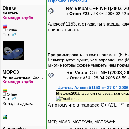
>Правила"Неотложки"
Dimka
Re: Visual C++ .NET(2003, 20
Деятель
«
Ответ #23 :
28-04-2006 02:42 
Команда клуба
Алексей1153, а откуда ты знаешь, ка
привык писать.
Offline
Пол:
Программировать - значит понимать (К. Н
Невывернутое лучше, чем вправленное (М
Многие готовы скорее умереть, чем подум
MOPO3
Re: Visual C++ .NET(2003, 2
Ай да дэдушка! Вах...
«
Ответ #24 :
28-04-2006 03:59 
Команда клуба
Цитата: Алексей1153 от 27-04-2006
Misteras2003
, а зачем пользоваться симв
Offline
Пол:
Холадна аднака!
А потому что в managed C++\CLI "*" н
MCP, MCAD, MCTS:Win, MCTS:Web
Алексей++