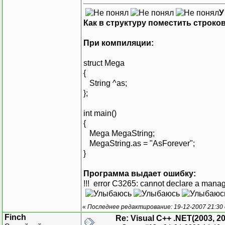
У
Как в структуру поместить строко
При компиляции:
struct Mega
{
String ^as;
};
int main()
{
Mega MegaString;
MegaString.as = "AsForever";
}
Программа выдает ошибку:
!!! error C3265: cannot declare a manag
«
Последнее редактирование: 19-12-2007 21:30
Finch
Re: Visual C++ .NET(2003, 2