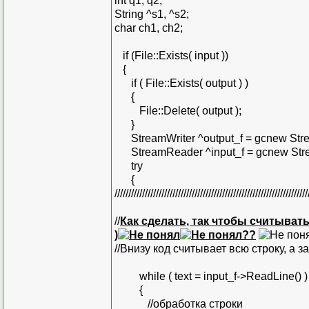
int q1, q2;
String ^s1, ^s2;
char ch1, ch2;
if (File::Exists( input ))
{
if ( File::Exists( output ) )
{
File::Delete( output );
}
StreamWriter ^output_f = gcnew Strea
StreamReader ^input_f = gcnew Strea
try
{
//////////////////////////////////////////////////////////////////////
//
Как сделать, так чтобы считывать
)
??
//Внизу код считывает всю строку, а з
while ( text = input_f->ReadLine() )
{
//обработка строки