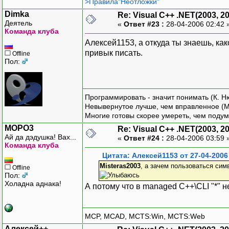
>Правила"Неотложки"
Dimka
Re: Visual C++ .NET(2003, 2
Деятель
«
Ответ #23 :
28-04-2006 02:42 
Команда клуба
Алексей1153, а откуда ты знаешь, ка
привык писать.
Offline
Пол:
Программировать - значит понимать (К. Н
Невывернутое лучше, чем вправленное (М
Многие готовы скорее умереть, чем подум
MOPO3
Re: Visual C++ .NET(2003, 2
Ай да дэдушка! Вах...
«
Ответ #24 :
28-04-2006 03:59 
Команда клуба
Цитата: Алексей1153 от 27-04-2006
Misteras2003
, а зачем пользоваться симв
Offline
Пол:
Холадна аднака!
А потому что в managed C++\CLI "*" н
MCP, MCAD, MCTS:Win, MCTS:Web
Алексей++