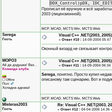
DDX_Control)pDX, IDC_EDI
Прописал её вручную и всё заработало
2003 (лицензионной).
MCP, MCAD, MCTS:Win, MCTS:Web
Serega
Visual C++ .NET(2003, 2005)
Гость
«
Ответ #10 :
14-09-2004 05:47
Оконный визард не связывает контро
MOPO3
Visual C++ .NET(2003, 2005)
Ай да дэдушка! Вах...
«
Ответ #11 :
14-09-2004 06:34
Команда клуба
Serega
, понятно. Просто купил неда
описаному там сценарию. Вот и подум
Offline
Пол:
Холадна аднака!
MCP, MCAD, MCTS:Win, MCTS:Web
Misteras2003
Re: Visual C++ .NET(2003, 2
Гость
«
Ответ #12 :
04-04-2006 14:36 