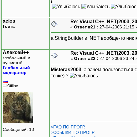
};
xelos
Re: Visual C++ .NET(2003, 2
Гость
«
Ответ #21 :
27-04-2006 21:15 
а StringBuilder в .NET вообще-то ник
Алексей++
Re: Visual C++ .NET(2003, 2
глобальный и
«
Ответ #22 :
27-04-2006 23:24 
пушистый
Глобальный
Misteras2003
, а зачем пользоваться 
модератор
то же) ?
Offline
>FAQ ПО ПРОГР.
Сообщений: 13
>ССЫЛКИ ПО ПРОГР.