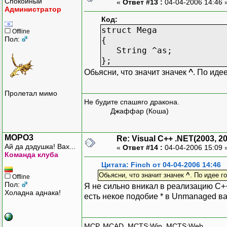
Спокойный
«
Ответ #13 :
04-04-2006 14:46 
Администратор
Код:
struct Mega
Offline
Пол:
{
String ^as;
};
Обьясни, что значит значек
^
. По иде
Пролетал мимо
Не будите спашяго дракона.
Джаффар (Коша)
MOPO3
Re: Visual C++ .NET(2003, 2
Ай да дэдушка! Вах...
«
Ответ #14 :
04-04-2006 15:09 
Команда клуба
Цитата: Finch от 04-04-2006 14:46
Обьясни, что значит значек
^
. По идее г
Offline
Пол:
Я не сильно вникал в реализацию C++
Холадна аднака!
есть некое подобие * в Unmanaged в
MCP, MCAD, MCTS:Win, MCTS:Web