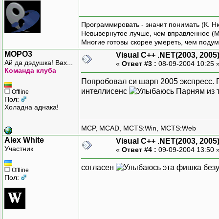
Программировать - значит понимать (К. Н
Невывернутое лучше, чем вправленное (М
Многие готовы скорее умереть, чем подум
MOPO3
Visual C++ .NET(2003, 2005
Ай да дэдушка! Вах...
«
Ответ #3 :
08-09-2004 10:25 
Команда клуба
Попробовал си шарп 2005 экспресс.
интеллисенс
Парням из т
Offline
Пол:
Холадна аднака!
MCP, MCAD, MCTS:Win, MCTS:Web
Alex White
Visual C++ .NET(2003, 2005
Участник
«
Ответ #4 :
09-09-2004 13:50 
согласен
эта фишка безу
Offline
Пол: