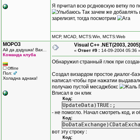
Я прчитал всю рсдновскую ветку по 
Так зачем же добавлять 
зарелизят, тогда посмотрим
MCP, MCAD, MCTS:Win, MCTS:Web
MOPO3
Visual C++ .NET(2003, 2005
Ай да дэдушка! Вах...
«
Ответ #9 :
14-09-2004 05:36 
Команда клуба
Обнаружил странный глюк при создан
Offline
Пол:
Создал визардом простое диалог-баз
Холадна аднака!
написал чтобы при нажатии выдавало т
получаю пустой месаджбокс
П
Вписал в он клик
Код:
UpdateData)TRUE:;
- не помогло. Начал смотреть код, и 
Код:
DoDataExchange)CDataExch
вот эту строку :
Код: