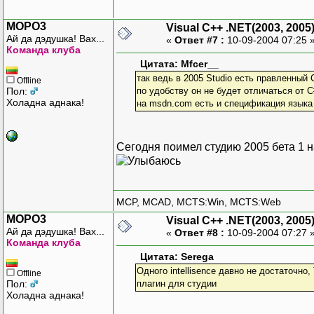
MOPO3
Visual C++ .NET(2003, 2005
Ай да дэдушка! Вах...
«
Ответ #7 :
10-09-2004 07:25 
Команда клуба
Цитата: Mfcer__
так ведь в 2005 Studio есть правленный 
Offline
Пол:
по удобству он не будет отличаться от C
Холадна аднака!
на msdn.com есть и спецификация языка
Сегодня поимел студию 2005 бета 1 
MCP, MCAD, MCTS:Win, MCTS:Web
MOPO3
Visual C++ .NET(2003, 2005
Ай да дэдушка! Вах...
«
Ответ #8 :
10-09-2004 07:27 
Команда клуба
Цитата: Serega
Одного intellisence давно не достаточно,
Offline
Пол:
плагин для студии
Холадна аднака!