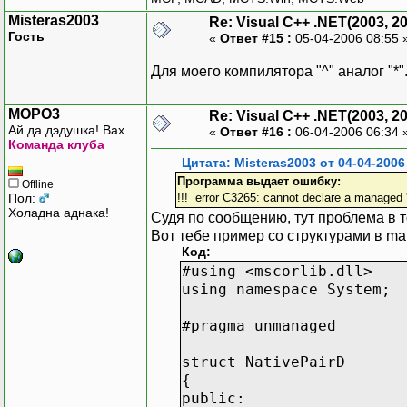
Misteras2003
Re: Visual C++ .NET(2003, 2
Гость
«
Ответ #15 :
05-04-2006 08:55 
Для моего компилятора "^" аналог "*
MOPO3
Re: Visual C++ .NET(2003, 2
Ай да дэдушка! Вах...
«
Ответ #16 :
06-04-2006 06:34 
Команда клуба
Цитата: Misteras2003 от 04-04-2006
Программа выдает ошибку:
Offline
Пол:
!!! error C3265: cannot declare a managed 
Холадна аднака!
Судя по сообщению, тут проблема в 
Вот тебе пример со структурами в ma
Код:
#using <mscorlib.dll>
using namespace System;
#pragma unmanaged
struct NativePairD
{
public: