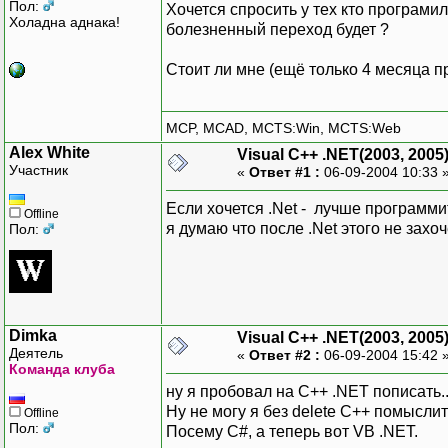
Пол:
Хочется спросить у тех кто програмил
Холадна аднака!
болезненный переход будет ?
Стоит ли мне (ещё только 4 месяца п
MCP, MCAD, MCTS:Win, MCTS:Web
Alex White
Visual C++ .NET(2003, 2005
Участник
«
Ответ #1 :
06-09-2004 10:33 
Если хочется .Net - лучше программит
Offline
я думаю что после .Net этого не захо
Пол:
Dimka
Visual C++ .NET(2003, 2005
Деятель
«
Ответ #2 :
06-09-2004 15:42 
Команда клуба
ну я пробовал на C++ .NET пописать..
Ну не могу я без delete C++ помыслит
Offline
Пол:
Посему C#, а теперь вот VB .NET.