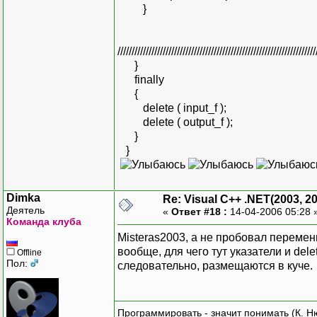
}
//////////////////////////////////////////////////////////////////////
}
finally
{
delete ( input_f );
delete ( output_f );
}
}
Dimka
Re: Visual C++ .NET(2003, 2
Деятель
«
Ответ #18 :
14-04-2006 05:28 
Команда клуба
Misteras2003, а не пробовал переме
вообще, для чего тут указатели и del
Offline
Пол:
следовательно, размещаются в куче.
Программировать - значит понимать (К. Н