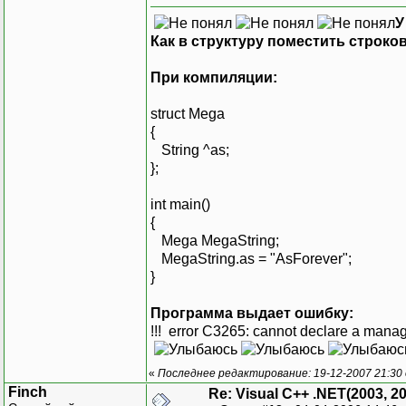
У
Как в структуру поместить строко
При компиляции:
struct Mega
{
String ^as;
};
int main()
{
Mega MegaString;
MegaString.as = "AsForever";
}
Программа выдает ошибку:
!!! error C3265: cannot declare a manag
«
Последнее редактирование: 19-12-2007 21:30
Finch
Re: Visual C++ .NET(2003, 2