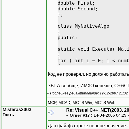
double First;
double Second;
};
class MyNativeAlgo
{
public:
static void Execute( Nat
{
for ( int i = 0; i < num
{
data[i].Second += 1.2345
Код не проверял, но должно работать
}
}
ЗЫ. А вообще, ИМХО конечно, C++/CLI 
};
«
Последнее редактирование: 19-12-2007 21:32
#pragma managed
MCP, MCAD, MCTS:Win, MCTS:Web
Misteras2003
Re: Visual C++ .NET(2003, 2
__value public struct Pa
Гость
«
Ответ #17 :
14-04-2006 04:29 
{
public:
Дан файл(в строке первое значение - ч