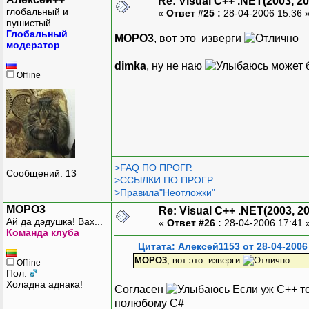
Re: Visual C++ .NET(2003, 20
глобальный и
«
Ответ #25 :
28-04-2006 15:36 
пушистый
Глобальный
MOPO3
, вот это изверги
модератор
dimka
, ну не наю
может 
Offline
>FAQ ПО ПРОГР.
Сообщений: 13
>ССЫЛКИ ПО ПРОГР.
>Правила"Неотложки"
MOPO3
Re: Visual C++ .NET(2003, 2
Ай да дэдушка! Вах...
«
Ответ #26 :
28-04-2006 17:41 
Команда клуба
Цитата: Алексей1153 от 28-04-2006
MOPO3
, вот это изверги
Offline
Пол:
Холадна аднака!
Согласен
Если уж С++ то
полюбому С#