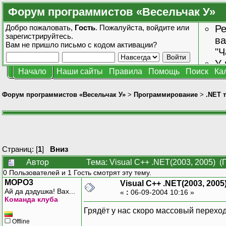
Форум программистов «Весельчак У»
Добро пожаловать,
Гость
. Пожалуйста,
войдите
или
Ре
зарегистрируйтесь
.
ва
Вам не пришло
письмо с кодом активации?
"Ч
У 
Начало
Наши сайты
Правила
Помощь
Поиск
Ка
от
зн
Форум программистов «Весельчак У»
>
Программирование
>
.NET 
Страниц: [
1
]
Вниз
Автор
Тема: Visual C++ .NET(2003, 2005) (
0 Пользователей и 1 Гость смотрят эту тему.
MOPO3
Visual C++ .NET(2003, 2005
Ай да дэдушка! Вах...
«
:
06-09-2004 10:16 »
Команда клуба
Грядёт у нас скоро массовый переход
Offline