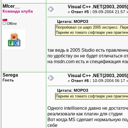
Mfcer__
Visual C++ .NET(2003, 2005
Команда клуба
«
Ответ #5 :
09-09-2004 21:57 
Цитата: MOPO3
Offline
Попробовал си шарп 2005 экспресс. Пер
Парням из томато софтваре уже практич
так ведь в 2005 Studio есть правленн
по удобству он не будет отличаться о
на msdn.com есть и спецификация яз
Serega
Visual C++ .NET(2003, 2005
Гость
«
Ответ #6 :
10-09-2004 06:17 
Цитата: MOPO3
Парням из томато софтваре уже практич
Одного intellisence давно не достаточ
реализовали как плагин для студии
Вот когда MS сделает нормальную под
себе