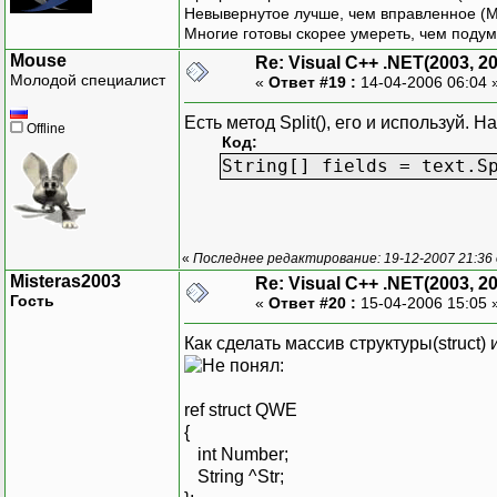
Невывернутое лучше, чем вправленное (М
Многие готовы скорее умереть, чем подум
Mouse
Re: Visual C++ .NET(2003, 2
Молодой специалист
«
Ответ #19 :
14-04-2006 06:04 
Есть метод Split(), его и используй. Н
Offline
Код:
String[] fields = text.S
«
Последнее редактирование: 19-12-2007 21:36
Misteras2003
Re: Visual C++ .NET(2003, 2
Гость
«
Ответ #20 :
15-04-2006 15:05 
Как сделать массив структуры(struct)
:
ref struct QWE
{
int Number;
String ^Str;