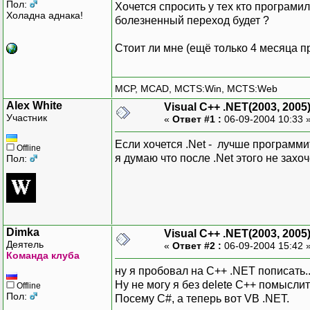
Пол:
Хочется спросить у тех кто програмил
Холадна аднака!
болезненный переход будет ?
Стоит ли мне (ещё только 4 месяца п
MCP, MCAD, MCTS:Win, MCTS:Web
Alex White
Visual C++ .NET(2003, 2005
Участник
«
Ответ #1 :
06-09-2004 10:33 
Если хочется .Net - лучше программит
Offline
я думаю что после .Net этого не захо
Пол:
Dimka
Visual C++ .NET(2003, 2005
Деятель
«
Ответ #2 :
06-09-2004 15:42 
Команда клуба
ну я пробовал на C++ .NET пописать..
Ну не могу я без delete C++ помыслит
Offline
Пол:
Посему C#, а теперь вот VB .NET.