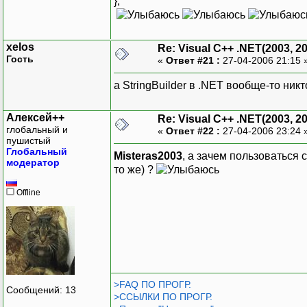
};
xelos
Re: Visual C++ .NET(2003, 2
Гость
«
Ответ #21 :
27-04-2006 21:15 
а StringBuilder в .NET вообще-то ник
Алексей++
Re: Visual C++ .NET(2003, 2
глобальный и
«
Ответ #22 :
27-04-2006 23:24 
пушистый
Глобальный
Misteras2003
, а зачем пользоваться 
модератор
то же) ?
Offline
>FAQ ПО ПРОГР.
Сообщений: 13
>ССЫЛКИ ПО ПРОГР.