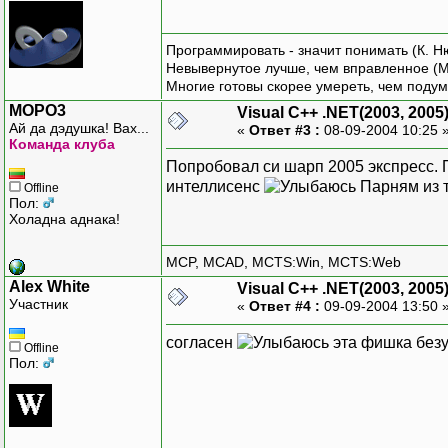
Программировать - значит понимать (К. Н
Невывернутое лучше, чем вправленное (М
Многие готовы скорее умереть, чем подум
MOPO3
Visual C++ .NET(2003, 2005
Ай да дэдушка! Вах...
«
Ответ #3 :
08-09-2004 10:25 
Команда клуба
Попробовал си шарп 2005 экспресс.
интеллисенс
Парням из т
Offline
Пол:
Холадна аднака!
MCP, MCAD, MCTS:Win, MCTS:Web
Alex White
Visual C++ .NET(2003, 2005
Участник
«
Ответ #4 :
09-09-2004 13:50 
согласен
эта фишка безу
Offline
Пол: