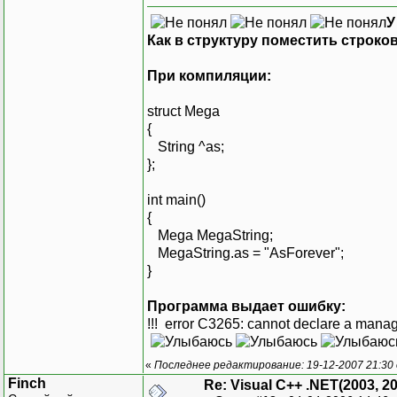
У
Как в структуру поместить строко
При компиляции:
struct Mega
{
String ^as;
};
int main()
{
Mega MegaString;
MegaString.as = "AsForever";
}
Программа выдает ошибку:
!!! error C3265: cannot declare a manag
«
Последнее редактирование: 19-12-2007 21:30
Finch
Re: Visual C++ .NET(2003, 2