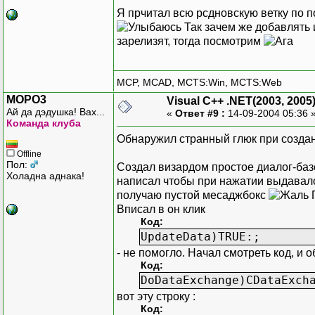
Я прчитал всю рсдновскую ветку по 
Так зачем же добавлять 
зарелизят, тогда посмотрим
MCP, MCAD, MCTS:Win, MCTS:Web
MOPO3
Visual C++ .NET(2003, 2005
Ай да дэдушка! Вах...
«
Ответ #9 :
14-09-2004 05:36 
Команда клуба
Обнаружил странный глюк при создан
Offline
Пол:
Создал визардом простое диалог-баз
Холадна аднака!
написал чтобы при нажатии выдавало т
получаю пустой месаджбокс
П
Вписал в он клик
Код:
UpdateData)TRUE:;
- не помогло. Начал смотреть код, и 
Код:
DoDataExchange)CDataExch
вот эту строку :
Код: