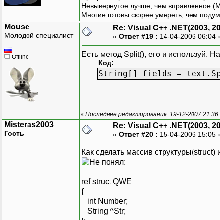
Невывернутое лучше, чем вправленное (М
Многие готовы скорее умереть, чем подум
Mouse
Re: Visual C++ .NET(2003, 2
Молодой специалист
«
Ответ #19 :
14-04-2006 06:04 
Есть метод Split(), его и используй. Н
Offline
Код:
String[] fields = text.S
«
Последнее редактирование: 19-12-2007 21:36
Misteras2003
Re: Visual C++ .NET(2003, 2
Гость
«
Ответ #20 :
15-04-2006 15:05 
Как сделать массив структуры(struct)
:
ref struct QWE
{
int Number;
String ^Str;