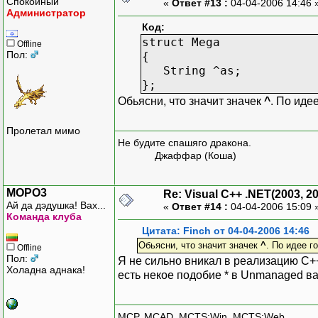
Спокойный
«
Ответ #13 :
04-04-2006 14:46 
Администратор
Код:
struct Mega
Offline
Пол:
{
String ^as;
};
Обьясни, что значит значек
^
. По иде
Пролетал мимо
Не будите спашяго дракона.
Джаффар (Коша)
MOPO3
Re: Visual C++ .NET(2003, 2
Ай да дэдушка! Вах...
«
Ответ #14 :
04-04-2006 15:09 
Команда клуба
Цитата: Finch от 04-04-2006 14:46
Обьясни, что значит значек
^
. По идее г
Offline
Пол:
Я не сильно вникал в реализацию C++
Холадна аднака!
есть некое подобие * в Unmanaged в
MCP, MCAD, MCTS:Win, MCTS:Web