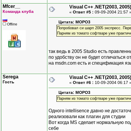
Mfcer__
Visual C++ .NET(2003, 2005
Команда клуба
«
Ответ #5 :
09-09-2004 21:57 
Цитата: MOPO3
Offline
Попробовал си шарп 2005 экспресс. Пер
Парням из томато софтваре уже практич
так ведь в 2005 Studio есть правленн
по удобству он не будет отличаться о
на msdn.com есть и спецификация яз
Serega
Visual C++ .NET(2003, 2005
Гость
«
Ответ #6 :
10-09-2004 06:17 
Цитата: MOPO3
Парням из томато софтваре уже практич
Одного intellisence давно не достаточ
реализовали как плагин для студии
Вот когда MS сделает нормальную под
себе