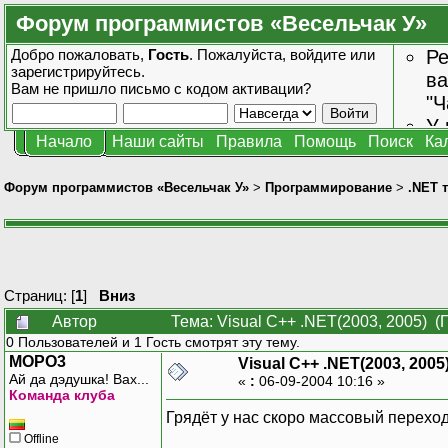
Форум программистов «Весельчак У»
Добро пожаловать,
Гость
. Пожалуйста,
войдите
или
Ре
зарегистрируйтесь
.
ва
Вам не пришло
письмо с кодом активации?
"Ч
У 
Начало
Наши сайты
Правила
Помощь
Поиск
Ка
от
зн
Форум программистов «Весельчак У»
>
Программирование
>
.NET 
Страниц: [
1
]
Вниз
Автор
Тема: Visual C++ .NET(2003, 2005) (
0 Пользователей и 1 Гость смотрят эту тему.
MOPO3
Visual C++ .NET(2003, 2005
Ай да дэдушка! Вах...
«
:
06-09-2004 10:16 »
Команда клуба
Грядёт у нас скоро массовый переход
Offline