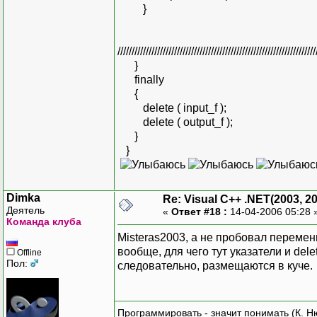
}
//////////////////////////////////////////////////////////////////////
}
finally
{
delete ( input_f );
delete ( output_f );
}
}
Dimka
Re: Visual C++ .NET(2003, 2
Деятель
«
Ответ #18 :
14-04-2006 05:28 
Команда клуба
Misteras2003, а не пробовал переме
вообще, для чего тут указатели и del
Offline
Пол:
следовательно, размещаются в куче.
Программировать - значит понимать (К. Н