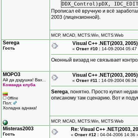
DDX_Control)pDX, IDC_EDI
Прописал её вручную и всё заработало
2003 (лицензионной).
MCP, MCAD, MCTS:Win, MCTS:Web
Serega
Visual C++ .NET(2003, 2005)
Гость
«
Ответ #10 :
14-09-2004 05:47
Оконный визард не связывает контро
MOPO3
Visual C++ .NET(2003, 2005)
Ай да дэдушка! Вах...
«
Ответ #11 :
14-09-2004 06:34
Команда клуба
Serega
, понятно. Просто купил неда
описаному там сценарию. Вот и подум
Offline
Пол:
Холадна аднака!
MCP, MCAD, MCTS:Win, MCTS:Web
Misteras2003
Re: Visual C++ .NET(2003, 2
Гость
«
Ответ #12 :
04-04-2006 14:36 