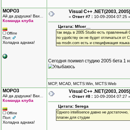
MOPO3
Visual C++ .NET(2003, 2005
Ай да дэдушка! Вах...
«
Ответ #7 :
10-09-2004 07:25 
Команда клуба
Цитата: Mfcer__
так ведь в 2005 Studio есть правленный 
Offline
Пол:
по удобству он не будет отличаться от C
Холадна аднака!
на msdn.com есть и спецификация языка
Сегодня поимел студию 2005 бета 1 
MCP, MCAD, MCTS:Win, MCTS:Web
MOPO3
Visual C++ .NET(2003, 2005
Ай да дэдушка! Вах...
«
Ответ #8 :
10-09-2004 07:27 
Команда клуба
Цитата: Serega
Одного intellisence давно не достаточно,
Offline
Пол:
плагин для студии
Холадна аднака!