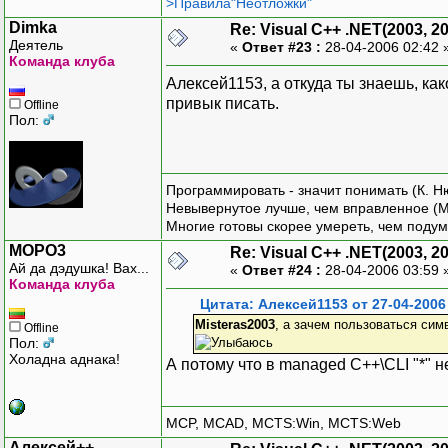
>Правила"Неотложки"
Dimka
Re: Visual C++ .NET(2003, 2
Деятель
«
Ответ #23 :
28-04-2006 02:42 
Команда клуба
Алексей1153, а откуда ты знаешь, ка
привык писать.
Offline
Пол:
Программировать - значит понимать (К. Н
Невывернутое лучше, чем вправленное (М
Многие готовы скорее умереть, чем подум
MOPO3
Re: Visual C++ .NET(2003, 2
Ай да дэдушка! Вах...
«
Ответ #24 :
28-04-2006 03:59 
Команда клуба
Цитата: Алексей1153 от 27-04-2006
Misteras2003
, а зачем пользоваться симв
Offline
Пол:
Холадна аднака!
А потому что в managed C++\CLI "*" н
MCP, MCAD, MCTS:Win, MCTS:Web
Алексей++