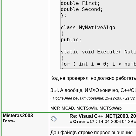
double First;
double Second;
};
class MyNativeAlgo
{
public:
static void Execute( Nat
{
for ( int i = 0; i < num
{
data[i].Second += 1.2345
Код не проверял, но должно работать
}
}
ЗЫ. А вообще, ИМХО конечно, C++/CLI 
};
«
Последнее редактирование: 19-12-2007 21:32
#pragma managed
MCP, MCAD, MCTS:Win, MCTS:Web
Misteras2003
Re: Visual C++ .NET(2003, 20
__value public struct Pa
Гость
«
Ответ #17 :
14-04-2006 04:29 
{
public:
Дан файл(в строке первое значение - ч