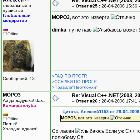
Re: Visual C++ .NET(2003, 2
глобальный и
«
Ответ #25 :
28-04-2006 15:36 
пушистый
Глобальный
MOPO3
, вот это изверги
модератор
dimka
, ну не наю
может 
Offline
>FAQ ПО ПРОГР.
Сообщений: 13
>ССЫЛКИ ПО ПРОГР.
>Правила"Неотложки"
MOPO3
Re: Visual C++ .NET(2003, 2
Ай да дэдушка! Вах...
«
Ответ #26 :
28-04-2006 17:41 
Команда клуба
Цитата: Алексей1153 от 28-04-2006
MOPO3
, вот это изверги
Offline
Пол:
Холадна аднака!
Согласен
Если уж С++ то
полюбому С#