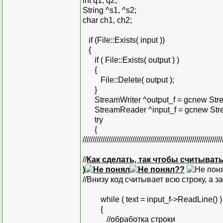
int q1, q2;
String ^s1, ^s2;
char ch1, ch2;
if (File::Exists( input ))
{
if ( File::Exists( output ) )
{
File::Delete( output );
}
StreamWriter ^output_f = gcnew Strea
StreamReader ^input_f = gcnew Strea
try
{
//////////////////////////////////////////////////////////////////////
//
Как сделать, так чтобы считывать
)
??
//Внизу код считывает всю строку, а з
while ( text = input_f->ReadLine() )
{
//обработка строки