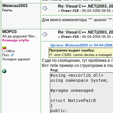
Misteras2003
Re: Visual C++ .NET(2003, 2
Гость
«
Ответ #15 :
05-04-2006 08:55 
Для моего компилятора "^" аналог "*
MOPO3
Re: Visual C++ .NET(2003, 2
Ай да дэдушка! Вах...
«
Ответ #16 :
06-04-2006 06:34 
Команда клуба
Цитата: Misteras2003 от 04-04-2006
Программа выдает ошибку:
Offline
Пол:
!!! error C3265: cannot declare a managed 
Холадна аднака!
Судя по сообщению, тут проблема в 
Вот тебе пример со структурами в ma
Код:
#using <mscorlib.dll>
using namespace System;
#pragma unmanaged
struct NativePairD
{
public: