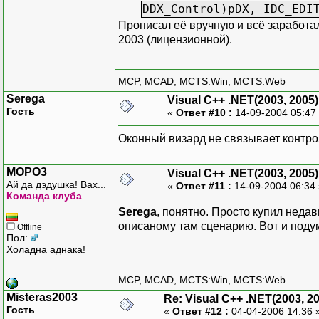
DDX_Control)pDX, IDC_EDI
Прописал её вручную и всё заработало
2003 (лицензионной).
MCP, MCAD, MCTS:Win, MCTS:Web
Serega
Visual C++ .NET(2003, 2005)
Гость
«
Ответ #10 :
14-09-2004 05:47
Оконный визард не связывает контро
MOPO3
Visual C++ .NET(2003, 2005)
Ай да дэдушка! Вах...
«
Ответ #11 :
14-09-2004 06:34
Команда клуба
Serega
, понятно. Просто купил неда
описаному там сценарию. Вот и подум
Offline
Пол:
Холадна аднака!
MCP, MCAD, MCTS:Win, MCTS:Web
Misteras2003
Re: Visual C++ .NET(2003, 2
Гость
«
Ответ #12 :
04-04-2006 14:36 