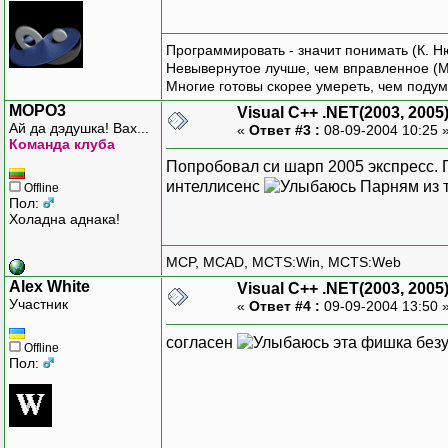
Программировать - значит понимать (К. Н
Невывернутое лучше, чем вправленное (М
Многие готовы скорее умереть, чем подум
MOPO3
Visual C++ .NET(2003, 2005
Ай да дэдушка! Вах...
«
Ответ #3 :
08-09-2004 10:25 
Команда клуба
Попробовал си шарп 2005 экспресс.
интеллисенс
Парням из т
Offline
Пол:
Холадна аднака!
MCP, MCAD, MCTS:Win, MCTS:Web
Alex White
Visual C++ .NET(2003, 2005
Участник
«
Ответ #4 :
09-09-2004 13:50 
согласен
эта фишка безу
Offline
Пол: