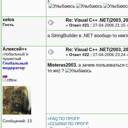
};
xelos
Re: Visual C++ .NET(2003, 2
Гость
«
Ответ #21 :
27-04-2006 21:15 
а StringBuilder в .NET вообще-то ник
Алексей++
Re: Visual C++ .NET(2003, 2
глобальный и
«
Ответ #22 :
27-04-2006 23:24 
пушистый
Глобальный
Misteras2003
, а зачем пользоваться 
модератор
то же) ?
Offline
>FAQ ПО ПРОГР.
Сообщений: 13
>ССЫЛКИ ПО ПРОГР.