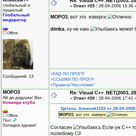
Re: Visual C++ .NET(2003, 2
глобальный и
«
Ответ #25 :
28-04-2006 15:36 
пушистый
Глобальный
MOPO3
, вот это изверги
модератор
dimka
, ну не наю
может 
Offline
>FAQ ПО ПРОГР.
Сообщений: 13
>ССЫЛКИ ПО ПРОГР.
>Правила"Неотложки"
MOPO3
Re: Visual C++ .NET(2003, 2
Ай да дэдушка! Вах...
«
Ответ #26 :
28-04-2006 17:41 
Команда клуба
Цитата: Алексей1153 от 28-04-2006
MOPO3
, вот это изверги
Offline
Пол:
Холадна аднака!
Согласен
Если уж С++ то
полюбому С#