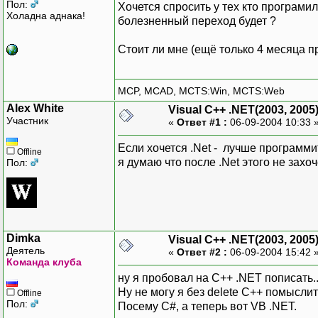
Пол:
Хочется спросить у тех кто програмил
Холадна аднака!
болезненный переход будет ?
Стоит ли мне (ещё только 4 месяца п
MCP, MCAD, MCTS:Win, MCTS:Web
Alex White
Visual C++ .NET(2003, 2005
Участник
«
Ответ #1 :
06-09-2004 10:33 
Если хочется .Net - лучше программит
Offline
я думаю что после .Net этого не захо
Пол:
Dimka
Visual C++ .NET(2003, 2005
Деятель
«
Ответ #2 :
06-09-2004 15:42 
Команда клуба
ну я пробовал на C++ .NET пописать..
Ну не могу я без delete C++ помыслит
Offline
Пол:
Посему C#, а теперь вот VB .NET.