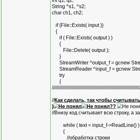
int q1, q2;
String ^s1, ^s2;
char ch1, ch2;
if (File::Exists( input ))
{
if ( File::Exists( output ) )
{
File::Delete( output );
}
StreamWriter ^output_f = gcnew Strea
StreamReader ^input_f = gcnew Strea
try
{
//////////////////////////////////////////////////////////////////////
//
Как сделать, так чтобы считывать
)
??
//Внизу код считывает всю строку, а з
while ( text = input_f->ReadLine() )
{
//обработка строки