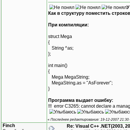
У
Как в структуру поместить строко
При компиляции:
struct Mega
{
String ^as;
};
int main()
{
Mega MegaString;
MegaString.as = "AsForever";
}
Программа выдает ошибку:
!!! error C3265: cannot declare a manag
«
Последнее редактирование: 19-12-2007 21:30
Finch
Re: Visual C++ .NET(2003, 2