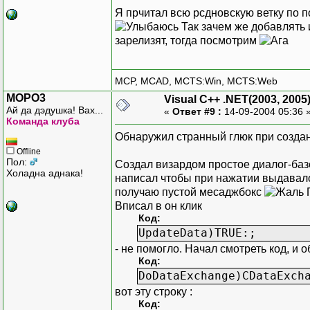
Я прчитал всю рсдновскую ветку по 
Так зачем же добавлять 
зарелизят, тогда посмотрим
MCP, MCAD, MCTS:Win, MCTS:Web
MOPO3
Visual C++ .NET(2003, 2005
Ай да дэдушка! Вах...
«
Ответ #9 :
14-09-2004 05:36 
Команда клуба
Обнаружил странный глюк при создан
Offline
Пол:
Создал визардом простое диалог-баз
Холадна аднака!
написал чтобы при нажатии выдавало т
получаю пустой месаджбокс
П
Вписал в он клик
Код:
UpdateData)TRUE:;
- не помогло. Начал смотреть код, и 
Код:
DoDataExchange)CDataExch
вот эту строку :
Код: