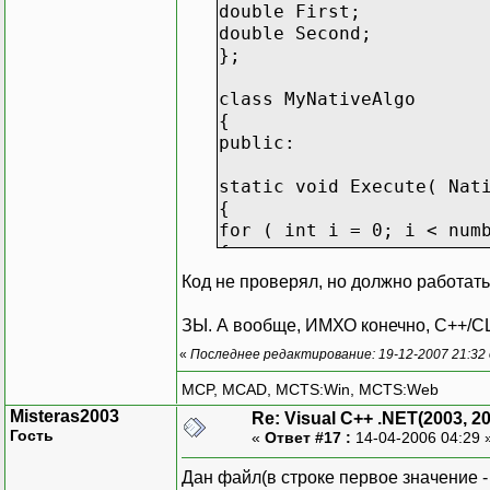
double First;
double Second;
};
class MyNativeAlgo
{
public:
static void Execute( Nat
{
for ( int i = 0; i < num
{
data[i].Second += 1.2345
Код не проверял, но должно работать
}
}
ЗЫ. А вообще, ИМХО конечно, C++/CLI 
};
«
Последнее редактирование: 19-12-2007 21:32
#pragma managed
MCP, MCAD, MCTS:Win, MCTS:Web
Misteras2003
Re: Visual C++ .NET(2003, 2
__value public struct Pa
Гость
«
Ответ #17 :
14-04-2006 04:29 
{
public:
Дан файл(в строке первое значение - ч