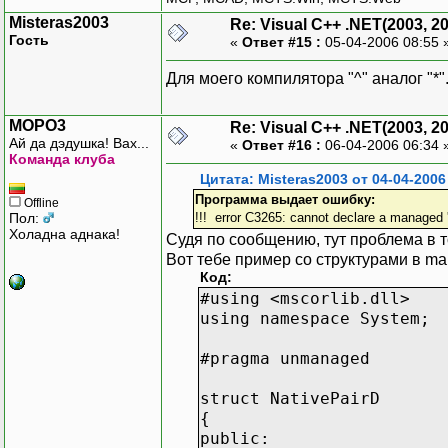
Misteras2003
Re: Visual C++ .NET(2003, 2
Гость
«
Ответ #15 :
05-04-2006 08:55 
Для моего компилятора "^" аналог "*
MOPO3
Re: Visual C++ .NET(2003, 2
Ай да дэдушка! Вах...
«
Ответ #16 :
06-04-2006 06:34 
Команда клуба
Цитата: Misteras2003 от 04-04-2006
Программа выдает ошибку:
Offline
Пол:
!!! error C3265: cannot declare a managed 
Холадна аднака!
Судя по сообщению, тут проблема в 
Вот тебе пример со структурами в ma
Код:
#using <mscorlib.dll>
using namespace System;
#pragma unmanaged
struct NativePairD
{
public: