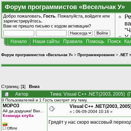
Форум программистов «Весельчак У»
Добро пожаловать,
Гость
. Пожалуйста,
войдите
или
Ре
зарегистрируйтесь
.
ва
Вам не пришло
письмо с кодом активации?
"Ч
У 
Начало
Наши сайты
Правила
Помощь
Поиск
Ка
от
зн
Форум программистов «Весельчак У»
>
Программирование
>
.NET 
Страниц: [
1
]
Вниз
Автор
Тема: Visual C++ .NET(2003, 2005) (
0 Пользователей и 1 Гость смотрят эту тему.
MOPO3
Visual C++ .NET(2003, 2005
Ай да дэдушка! Вах...
«
:
06-09-2004 10:16 »
Команда клуба
Грядёт у нас скоро массовый переход
Offline