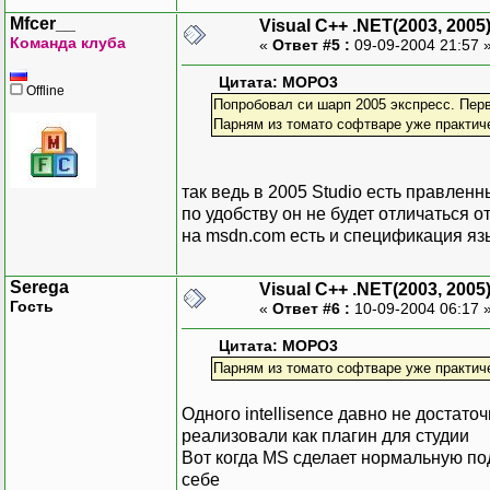
Mfcer__
Visual C++ .NET(2003, 2005
Команда клуба
«
Ответ #5 :
09-09-2004 21:57 
Цитата: MOPO3
Offline
Попробовал си шарп 2005 экспресс. Пер
Парням из томато софтваре уже практич
так ведь в 2005 Studio есть правленн
по удобству он не будет отличаться о
на msdn.com есть и спецификация яз
Serega
Visual C++ .NET(2003, 2005
Гость
«
Ответ #6 :
10-09-2004 06:17 
Цитата: MOPO3
Парням из томато софтваре уже практич
Одного intellisence давно не достаточ
реализовали как плагин для студии
Вот когда MS сделает нормальную под
себе