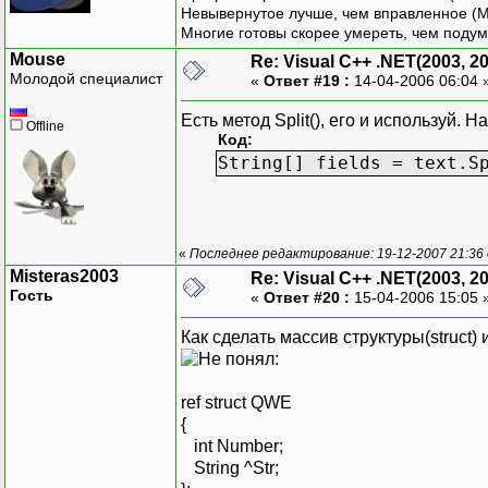
Невывернутое лучше, чем вправленное (М
Многие готовы скорее умереть, чем подум
Mouse
Re: Visual C++ .NET(2003, 2
Молодой специалист
«
Ответ #19 :
14-04-2006 06:04 
Есть метод Split(), его и используй. Н
Offline
Код:
String[] fields = text.S
«
Последнее редактирование: 19-12-2007 21:36
Misteras2003
Re: Visual C++ .NET(2003, 2
Гость
«
Ответ #20 :
15-04-2006 15:05 
Как сделать массив структуры(struct)
:
ref struct QWE
{
int Number;
String ^Str;