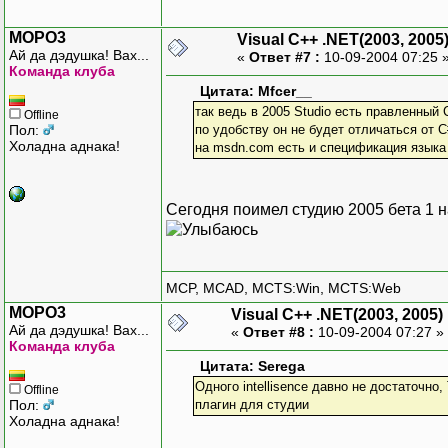
MOPO3
Visual C++ .NET(2003, 2005
Ай да дэдушка! Вах...
«
Ответ #7 :
10-09-2004 07:25 
Команда клуба
Цитата: Mfcer__
так ведь в 2005 Studio есть правленный 
Offline
Пол:
по удобству он не будет отличаться от C
Холадна аднака!
на msdn.com есть и спецификация языка
Сегодня поимел студию 2005 бета 1 
MCP, MCAD, MCTS:Win, MCTS:Web
MOPO3
Visual C++ .NET(2003, 2005)
Ай да дэдушка! Вах...
«
Ответ #8 :
10-09-2004 07:27 »
Команда клуба
Цитата: Serega
Одного intellisence давно не достаточно,
Offline
Пол:
плагин для студии
Холадна аднака!