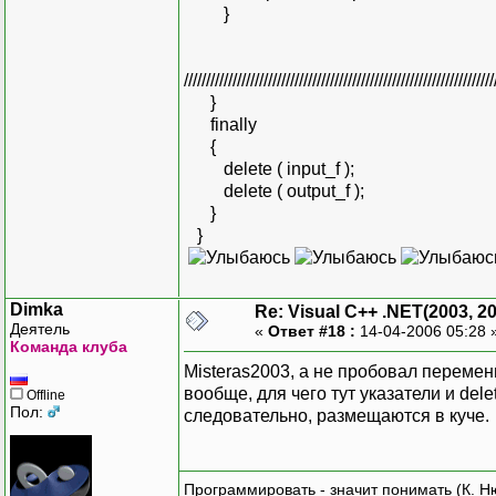
}
//////////////////////////////////////////////////////////////////////
}
finally
{
delete ( input_f );
delete ( output_f );
}
}
Dimka
Re: Visual C++ .NET(2003, 2
Деятель
«
Ответ #18 :
14-04-2006 05:28 
Команда клуба
Misteras2003, а не пробовал переме
вообще, для чего тут указатели и del
Offline
Пол:
следовательно, размещаются в куче.
Программировать - значит понимать (К. Н