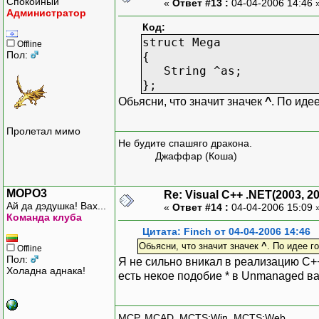
Спокойный
«
Ответ #13 :
04-04-2006 14:46 
Администратор
Код:
struct Mega
Offline
Пол:
{
String ^as;
};
Обьясни, что значит значек
^
. По иде
Пролетал мимо
Не будите спашяго дракона.
Джаффар (Коша)
MOPO3
Re: Visual C++ .NET(2003, 2
Ай да дэдушка! Вах...
«
Ответ #14 :
04-04-2006 15:09 
Команда клуба
Цитата: Finch от 04-04-2006 14:46
Обьясни, что значит значек
^
. По идее г
Offline
Пол:
Я не сильно вникал в реализацию C++
Холадна аднака!
есть некое подобие * в Unmanaged в
MCP, MCAD, MCTS:Win, MCTS:Web