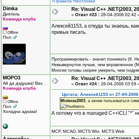
>Правила"Неотложки"
Dimka
Re: Visual C++ .NET(2003, 2
Деятель
«
Ответ #23 :
28-04-2006 02:42 
Команда клуба
Алексей1153, а откуда ты знаешь, ка
привык писать.
Offline
Пол:
Программировать - значит понимать (К. Н
Невывернутое лучше, чем вправленное (М
Многие готовы скорее умереть, чем подум
MOPO3
Re: Visual C++ .NET(2003, 2
Ай да дэдушка! Вах...
«
Ответ #24 :
28-04-2006 03:59 
Команда клуба
Цитата: Алексей1153 от 27-04-2006
Misteras2003
, а зачем пользоваться симв
Offline
Пол:
Холадна аднака!
А потому что в managed C++\CLI "*" н
MCP, MCAD, MCTS:Win, MCTS:Web
Алексей++