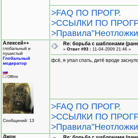
>FAQ ПО ПРОГР.
>ССЫЛКИ ПО ПРОГР
>Правила"Неотложки
Алексей++
Re: борьба с шаблонами (ранее
глобальный и
«
Ответ #93 :
11-04-2009 21:46 »
пушистый
Глобальный
фсё, я упал спать, дитё вроде заснуло
модератор
Offline
>FAQ ПО ПРОГР.
>ССЫЛКИ ПО ПРОГР
Сообщений: 13
>Правила"Неотложки
Джон
Re: борьба с шаблонами (ранее