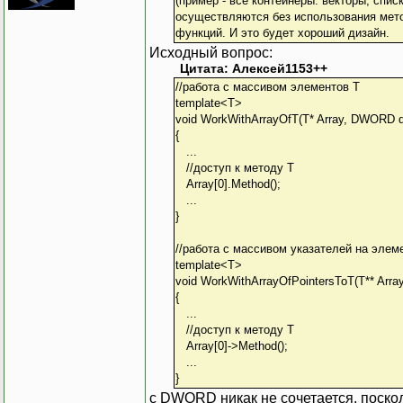
(пример - все контейнеры: векторы, спис
осуществляются без использования мето
функций. И это будет хороший дизайн.
Исходный вопрос:
Цитата: Алексей1153++
//работа с массивом элементов T
template<T>
void WorkWithArrayOfT(T* Array, DWORD 
{
...
//доступ к методу T
Array[0].Method();
...
}
//работа с массивом указателей на элем
template<T>
void WorkWithArrayOfPointersToT(T** Arr
{
...
//доступ к методу T
Array[0]->Method();
...
}
с DWORD никак не сочетается, поскол