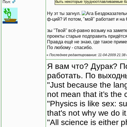
Пол:
быть некоторые трудноотлавливаемые ба
Ну эт ты загнул.
Бездоказательн
ф-ций? И потом, "мой" работает и на
зы "Твой" всё-равно возьму на заметк
проекты старые подправить придётся
Правда ещё не знаю, где такое примен
По любому - спасибо.
«
Последнее редактирование: 11-04-2009 21:38
Я вам что? Дурак? П
работать. По выходн
"Just because the lan
not mean that it’s the 
"Physics is like sex: s
that's not why we do i
"All science is either 