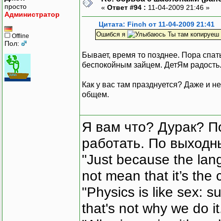
просто
«
Ответ #94 :
11-04-2009 21:46 »
Администратор
Цитата: Finch от 11-04-2009 21:41
Ошибся я
Ты там копируеш а
Offline
Пол:
Бывает, время то позднее. Пора спат
беспокойным зайцем. ДетЯм радость.
Как у вас там празднуется? Даже и не 
общем.
Я вам что? Дурак? П
работать. По выходн
"Just because the lan
not mean that it’s the 
"Physics is like sex: s
that's not why we do i