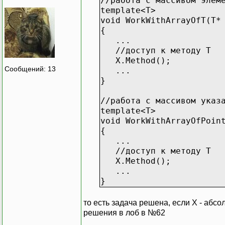
//работа с массивом элем
template<T>
void WorkWithArrayOfT(T*
{
...
//доступ к методу T
X.Method();
Сообщений: 13
...
}
//работа с массивом указ
template<T>
void WorkWithArrayOfPoin
{
...
//доступ к методу T
X.Method();
...
}
то есть задача решена, если X - абсо
решения в лоб в №62