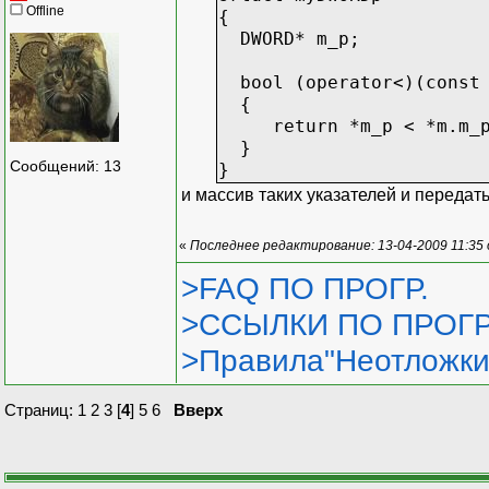
Offline
{
DWORD* m_p;
bool (operator<)(const 
{
return *m_p < *m.m_p
}
Сообщений: 13
}
и массив таких указателей и передат
«
Последнее редактирование: 13-04-2009 11:35
>FAQ ПО ПРОГР.
>ССЫЛКИ ПО ПРОГР
>Правила"Неотложки
Страниц:
1
2
3
[
4
]
5
6
Вверх