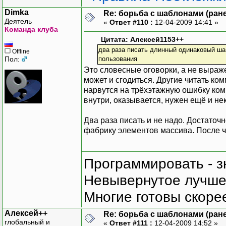
Dimka
Re: борьба с шаблонами (ранее
Деятель
«
Ответ #110 :
12-04-2009 14:41 »
Команда клуба
Цитата: Алексей1153++
два раза писать длинный одинаковый ша
Offline
Пол:
пользования
Это словесные оговорки, а не выраж
может и сгодиться. Другие читать ком
нарвутся на трёхэтажную ошибку компи
внутри, оказывается, нужен ещё и н
Два раза писать и не надо. Достаточ
фабрику элементов массива. После ч
Программировать - з
Невывернутое лучше,
Многие готовы скорее
Алексей++
Re: борьба с шаблонами (ранее
глобальный и
«
Ответ #111 :
12-04-2009 14:52 »