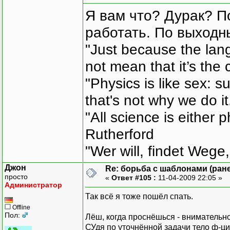
Я вам что? Дурак? П
работать. По выходн
"Just because the lan
not mean that it’s the 
"Physics is like sex: s
that's not why we do i
"All science is either 
Rutherford
"Wer will, findet Wege,
Джон
Re: борьба с шаблонами (ранее
просто
«
Ответ #105 :
11-04-2009 22:05 »
Администратор
Так всё я тоже пошёл спать.
Offline
Пол:
Лёш, когда проснёшься - внимательно
СУдя по уточнённой задачи тело ф-ци