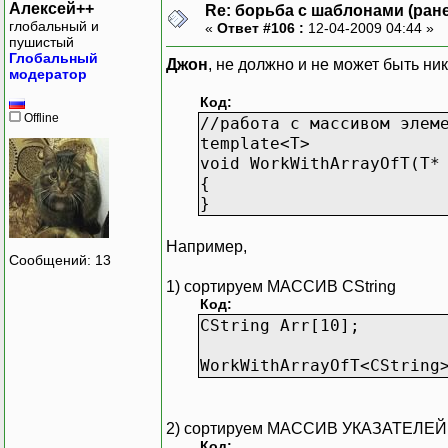
Алексей++
Re: борьба с шаблонами (ранее
глобальный и
«
Ответ #106 :
12-04-2009 04:44 »
пушистый
Глобальный
Джон
, не должно и не может быть ни
модератор
Код:
Offline
//работа с массивом элем
template<T>
void WorkWithArrayOfT(T*
{
}
Например,
Сообщений: 13
1) сортируем МАССИВ CString
Код:
CString Arr[10];
WorkWithArrayOfT<CString
2) сортируем МАССИВ УКАЗАТЕЛЕЙ н
Код: