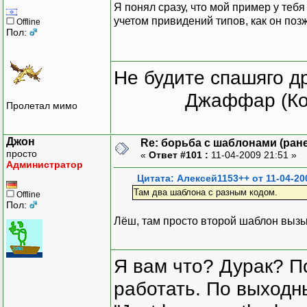
Я понял сразу, что мой пример у теб
учетом привидений типов, как он позж
Offline
Пол:
Не будите спашяго д
Джаффар (Ко
Пролетал мимо
Джон
Re: борьба с шаблонами (ранее
просто
«
Ответ #101 :
11-04-2009 21:51 »
Администратор
Цитата: Алексей1153++ от 11-04-20
Там два шаблона с разным кодом.
Offline
Пол:
Лёш, там просто второй шаблон выз
Я вам что? Дурак? П
работать. По выходн