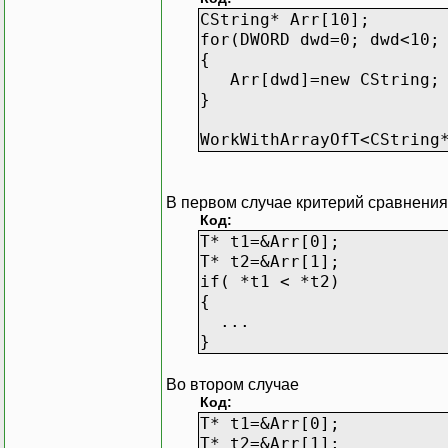
CString* Arr[10];
for(DWORD dwd=0; dwd<10;
{
Arr[dwd]=new CString;
}
WorkWithArrayOfT<CString
В первом случае критерий сравнения
Код:
T* t1=&Arr[0];
T* t2=&Arr[1];
if( *t1 < *t2)
{
...
}
Во втором случае
Код:
T* t1=&Arr[0];
T* t2=&Arr[1];