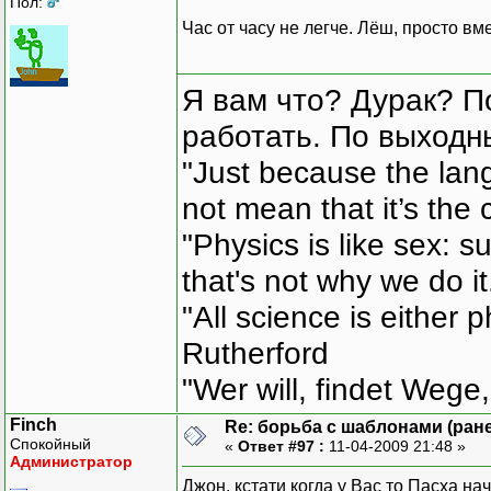
Пол:
Час от часу не легче. Лёш, просто вм
Я вам что? Дурак? П
работать. По выходн
"Just because the lan
not mean that it’s the 
"Physics is like sex: s
that's not why we do i
"All science is either 
Rutherford
"Wer will, findet Wege,
Finch
Re: борьба с шаблонами (ранее
Спокойный
«
Ответ #97 :
11-04-2009 21:48 »
Администратор
Джон, кстати когда у Вас то Пасха на