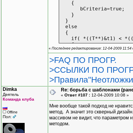
{
bCriteria=true;
}
}
else
{
if( *((T**)&t1) < *((
{
«
Последнее редактирование: 12-04-2009 11:54
bCriteria=true;
}
>FAQ ПО ПРОГР.
}
>ССЫЛКИ ПО ПРОГР
if(bCriteria)
>Правила"Неотложки
{
}
Dimka
Re: борьба с шаблонами (ранее
else
Деятель
«
Ответ #107 :
12-04-2009 10:08 »
{
Команда клуба
}
Мне вообще такой подход не нравится.
}
метод. А значит это скверный дизайн
Offline
Пол:
массивом не видит, что параметром н
//сортировка теперь выгл
методом.