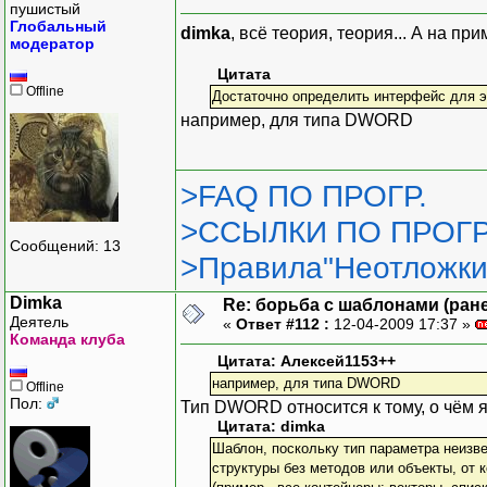
пушистый
Глобальный
dimka
, всё теория, теория... А на пр
модератор
Цитата
Offline
Достаточно определить интерфейс для 
например, для типа DWORD
>FAQ ПО ПРОГР.
>ССЫЛКИ ПО ПРОГР
Сообщений: 13
>Правила"Неотложки
Dimka
Re: борьба с шаблонами (ранее
Деятель
«
Ответ #112 :
12-04-2009 17:37 »
Команда клуба
Цитата: Алексей1153++
например, для типа DWORD
Offline
Пол:
Тип DWORD относится к тому, о чём я
Цитата: dimka
Шаблон, поскольку тип параметра неизве
структуры без методов или объекты, от 