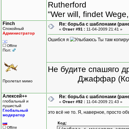
Rutherford
"Wer will, findet Wege,
Finch
Re: борьба с шаблонами (ранее
Спокойный
«
Ответ #91 :
11-04-2009 21:41 »
Администратор
Ошибся я
Ты там копируе
Offline
Пол:
Не будите спашяго д
Джаффар (Ко
Пролетал мимо
Алексей++
Re: борьба с шаблонами (ранее
глобальный и
«
Ответ #92 :
11-04-2009 21:43 »
пушистый
Глобальный
это всё не то. Я, наверное, просто об
модератор
Код:
Offline