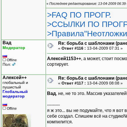
«
Последнее редактирование: 13-04-2009 06:39
>FAQ ПО ПРОГР.
>ССЫЛКИ ПО ПРОГР
>Правила"Неотложки
Вад
Re: борьба с шаблонами (ранее
Модератор
«
Ответ #116 :
13-04-2009 07:31 »
Алексей1153++
, а может, стоит посм
Offline
сортирует.
Пол:
Алексей++
Re: борьба с шаблонами (ранее
глобальный и
«
Ответ #117 :
13-04-2009 08:08 »
пушистый
Глобальный
Вад
, не, не то это. Массив указателе
модератор
---------
Offline
я ж это... вы не подумайте, что я во
себе создал. Спишем всё на студию№6
компилится.