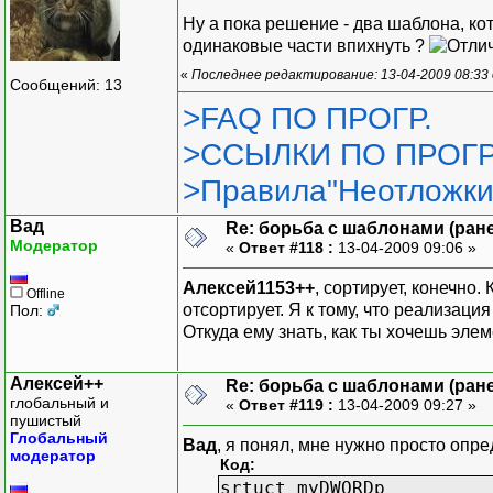
Ну а пока решение - два шаблона, ко
одинаковые части впихнуть ?
«
Последнее редактирование: 13-04-2009 08:33
Сообщений: 13
>FAQ ПО ПРОГР.
>ССЫЛКИ ПО ПРОГР
>Правила"Неотложки
Вад
Re: борьба с шаблонами (ранее
Модератор
«
Ответ #118 :
13-04-2009 09:06 »
Алексей1153++
, сортирует, конечно
Offline
отсортирует. Я к тому, что реализац
Пол:
Откуда ему знать, как ты хочешь эле
Алексей++
Re: борьба с шаблонами (ранее
глобальный и
«
Ответ #119 :
13-04-2009 09:27 »
пушистый
Глобальный
Вад
, я понял, мне нужно просто опре
модератор
Код:
srtuct myDWORDp