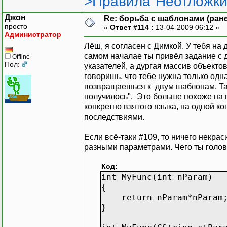
>Правила"Неотложки
Джон
Re: борьба с шаблонами (ранее
просто
«
Ответ #114 :
13-04-2009 06:12 »
Администратор
Лёш, я согласен с Димкой. У тебя на
самом началае ты привёл задание с д
Offline
Пол:
указателей, а дургая массив объекто
говоришь, что тебе нужна только одн
возвращаешься к двум шаблонам. Так
получилось". Это больше похоже на
конкретно взятого языка, на одной 
последствиями.
Если всё-таки #109, то ничего некрас
разными параметрами. Чего ты голо
Код:
int MyFunc(int nParam)
{
return nParam*nParam
}