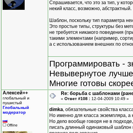
//1)массив
Спрашивается, что это за тип, у кот
WorkWithArrayOfT<CString
некий класс, возможно, абстрактный.
//2)массив указателей
Шаблон, поскольку тип параметра не
WorkWithArrayOfT<CString
Это простые типы, структуры без мет
не требуется никакого поведения (при
такими элементами (например, сорти
а с использованием внешних по отно
Программировать - з
Невывернутое лучше,
Многие готовы скорее
Алексей++
Re: борьба с шаблонами (ранее
глобальный и
«
Ответ #108 :
12-04-2009 10:49 »
пушистый
Глобальный
dimka
, обязательные свойства класс
модератор
Но именно для класса экземпляра, а н
Но дело вообще говоря не в подходе, 
Offline
писать длинный одинаковый шаблон 