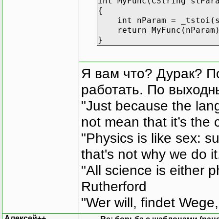
int MyFunc(CString stPar
{
int nParam = _tstoi(s
return MyFunc(nParam
}
Я вам что? Дурак? П
работать. По выходн
"Just because the lan
not mean that it’s the 
"Physics is like sex: s
that's not why we do i
"All science is either 
Rutherford
"Wer will, findet Wege,
Алексей++