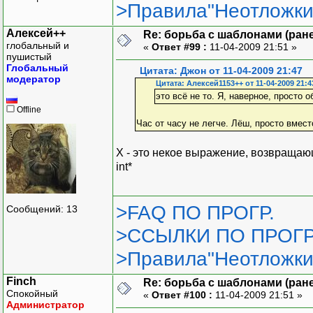
>Правила"Неотложки
Алексей++
Re: борьба с шаблонами (ранее
глобальный и
«
Ответ #99 :
11-04-2009 21:51 »
пушистый
Глобальный
Цитата: Джон от 11-04-2009 21:47
модератор
Цитата: Алексей1153++ от 11-04-2009 21:4
это всё не то. Я, наверное, просто о
Offline
Час от часу не легче. Лёш, просто вмест
X - это некое выражение, возвращающе
int*
>FAQ ПО ПРОГР.
Сообщений: 13
>ССЫЛКИ ПО ПРОГР
>Правила"Неотложки
Finch
Re: борьба с шаблонами (ранее
Спокойный
«
Ответ #100 :
11-04-2009 21:51 »
Администратор