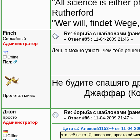
"All science is either 
Rutherford
"Wer will, findet Wege,
Finch
Re: борьба с шаблонами (ранее
Спокойный
«
Ответ #95 :
11-04-2009 21:46 »
Администратор
Леш, а можно узнать, чем тебе реше
Offline
Пол:
Не будите спашяго д
Джаффар (Ко
Пролетал мимо
Джон
Re: борьба с шаблонами (ранее
просто
«
Ответ #96 :
11-04-2009 21:47 »
Администратор
Цитата: Алексей1153++ от 11-04-20
это всё не то. Я, наверное, просто объяс
Offline