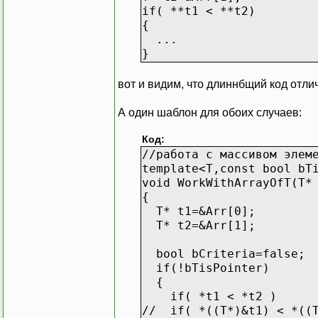
if( **t1 < **t2)
{
...
}
вот и видим, что длиннбщий код отли
А один шаблон для обоих случаев:
Код:
//работа с массивом элем
template<T,const bool bT
void WorkWithArrayOfT(T*
{
T* t1=&Arr[0];
T* t2=&Arr[1];
bool bCriteria=false;
if(!bTisPointer)
{
if( *t1 < *t2 )
// if( *((T*)&t1) < *((T