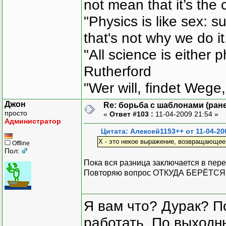
not mean that it’s the 
"Physics is like sex: s
that's not why we do i
"All science is either 
Rutherford
"Wer will, findet Wege,
Джон
Re: борьба с шаблонами (ранее
просто
«
Ответ #103 :
11-04-2009 21:54 »
Администратор
Цитата: Алексей1153++ от 11-04-20
X - это некое выражение, возвращающее с
Offline
Пол:
Пока вся разница заключается в пере
Повторяю вопрос ОТКУДА БЕРЁТСЯ
Я вам что? Дурак? П
работать. По выходн