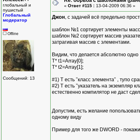
Re: борьба с шаблонами (ранее
глобальный и
«
Ответ #115 :
13-04-2009 06:36 »
пушистый
Глобальный
Джон
, с задачей всё предельно прост
модератор
шаблон №1 сортирует элементы массив
Offline
шаблон №2 сортирует массив указател
затрагивая массив с элементами.
Видим, что делается абсолютно одно 
T* t1=Array[0];
T* t2=Array[1];
Сообщений: 13
#1) T есть "класс элемента" , тупо ср
#2) T есть "указатель на экземпляр кл
естественно компилятор не даст сдел
Допустим, есть желание попользовать
одному виду
Пример для того же DWORD - покажи