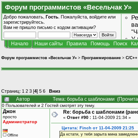
Форум программистов «Весельчак У»
Добро пожаловать,
Гость
. Пожалуйста,
войдите
или
Ре
зарегистрируйтесь
.
ва
Вам не пришло
письмо с кодом активации?
"Ч
У 
Начало
Наши сайты
Правила
Помощь
Поиск
Ка
от
зн
Форум программистов «Весельчак У»
>
Программирование
>
C/C++
Страниц:
1
2
3
[
4
]
5
6
Вниз
Автор
Тема: борьба с шаблонами (Прочита
0 Пользователей и 2 Гостей смотрят эту тему.
Джон
Re: борьба с шаблонами (ранее
просто
«
Ответ #90 :
11-04-2009 21:34 »
Администратор
Цитата: Finch от 11-04-2009 21:25
Да кстати, у тебя зарыта мина замедлен
Offline