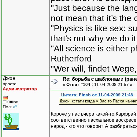
"Just because the lan
not mean that it’s the 
"Physics is like sex: s
that's not why we do i
"All science is either 
Rutherford
"Wer will, findet Wege,
Джон
Re: борьба с шаблонами (ранее
просто
«
Ответ #104 :
11-04-2009 21:57 »
Администратор
Цитата: Finch от 11-04-2009 21:48
Джон, кстати когда у Вас то Пасха начне
Offline
Пол:
Короче у нас вчера какой-то Карфрай
соответственно пасхальное воскресен
народ - кто что говорит. А разбиратьс