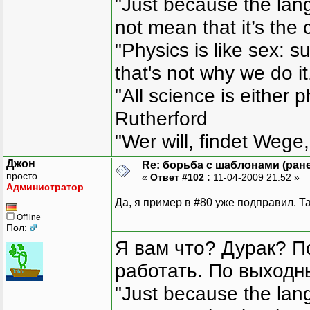
"Just because the lan
not mean that it’s the 
"Physics is like sex: s
that's not why we do i
"All science is either 
Rutherford
"Wer will, findet Wege,
Джон
Re: борьба с шаблонами (ранее
просто
«
Ответ #102 :
11-04-2009 21:52 »
Администратор
Да, я пример в #80 уже подправил. Т
Offline
Пол:
Я вам что? Дурак? П
работать. По выходн
"Just because the lan