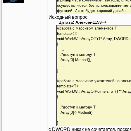
(пример - все контейнеры: векторы, спис
осуществляются без использования мето
функций. И это будет хороший дизайн.
Исходный вопрос:
Цитата: Алексей1153++
//работа с массивом элементов T
template<T>
void WorkWithArrayOfT(T* Array, DWORD 
{
...
//доступ к методу T
Array[0].Method();
...
}
//работа с массивом указателей на элем
template<T>
void WorkWithArrayOfPointersToT(T** Arr
{
...
//доступ к методу T
Array[0]->Method();
...
}
с DWORD никак не сочетается, поскол