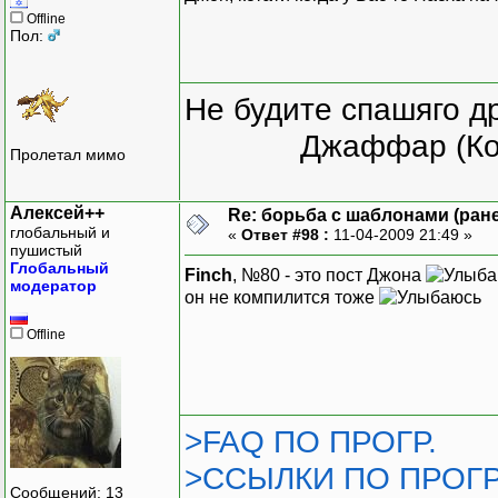
Offline
Пол:
Не будите спашяго д
Джаффар (Ко
Пролетал мимо
Алексей++
Re: борьба с шаблонами (ранее
глобальный и
«
Ответ #98 :
11-04-2009 21:49 »
пушистый
Глобальный
Finch
, №80 - это пост Джона
модератор
он не компилится тоже
Offline
>FAQ ПО ПРОГР.
>ССЫЛКИ ПО ПРОГР
Сообщений: 13