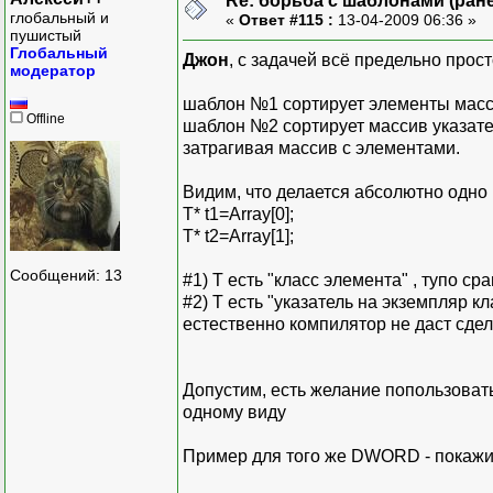
Re: борьба с шаблонами (ранее
глобальный и
«
Ответ #115 :
13-04-2009 06:36 »
пушистый
Глобальный
Джон
, с задачей всё предельно прост
модератор
шаблон №1 сортирует элементы массив
Offline
шаблон №2 сортирует массив указател
затрагивая массив с элементами.
Видим, что делается абсолютно одно 
T* t1=Array[0];
T* t2=Array[1];
Сообщений: 13
#1) T есть "класс элемента" , тупо ср
#2) T есть "указатель на экземпляр кл
естественно компилятор не даст сдел
Допустим, есть желание попользовать
одному виду
Пример для того же DWORD - покажи