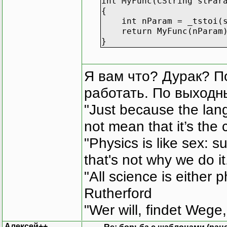
int MyFunc(CString stPar
{
int nParam = _tstoi(s
return MyFunc(nParam
}
Я вам что? Дурак? П
работать. По выходн
"Just because the lan
not mean that it’s the 
"Physics is like sex: s
that's not why we do i
"All science is either 
Rutherford
"Wer will, findet Wege,
Алексей++