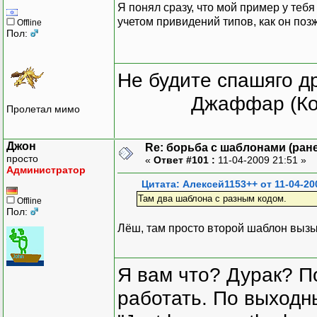
Я понял сразу, что мой пример у теб
учетом привидений типов, как он позж
Offline
Пол:
Не будите спашяго д
Джаффар (Ко
Пролетал мимо
Джон
Re: борьба с шаблонами (ранее
просто
«
Ответ #101 :
11-04-2009 21:51 »
Администратор
Цитата: Алексей1153++ от 11-04-20
Там два шаблона с разным кодом.
Offline
Пол:
Лёш, там просто второй шаблон выз
Я вам что? Дурак? П
работать. По выходн