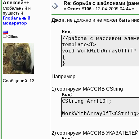
Алексей++
Re: борьба с шаблонами (ранее
глобальный и
«
Ответ #106 :
12-04-2009 04:44 »
пушистый
Глобальный
Джон
, не должно и не может быть ни
модератор
Код:
Offline
//работа с массивом элем
template<T>
void WorkWithArrayOfT(T*
{
}
Например,
Сообщений: 13
1) сортируем МАССИВ CString
Код:
CString Arr[10];
WorkWithArrayOfT<CString
2) сортируем МАССИВ УКАЗАТЕЛЕЙ н
Код: