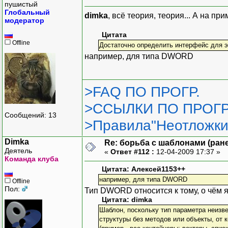
пушистый
Глобальный
dimka
, всё теория, теория... А на пр
модератор
Цитата
Offline
Достаточно определить интерфейс для 
например, для типа DWORD
>FAQ ПО ПРОГР.
>ССЫЛКИ ПО ПРОГР
Сообщений: 13
>Правила"Неотложки
Dimka
Re: борьба с шаблонами (ранее
Деятель
«
Ответ #112 :
12-04-2009 17:37 »
Команда клуба
Цитата: Алексей1153++
например, для типа DWORD
Offline
Пол:
Тип DWORD относится к тому, о чём я
Цитата: dimka
Шаблон, поскольку тип параметра неизве
структуры без методов или объекты, от 