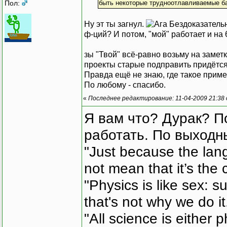
Пол:
быть некоторые трудноотлавливаемые ба
Ну эт ты загнул.
Бездоказательн
ф-ций? И потом, "мой" работает и на
зы "Твой" всё-равно возьму на заметк
проекты старые подправить придётся
Правда ещё не знаю, где такое примен
По любому - спасибо.
«
Последнее редактирование: 11-04-2009 21:38
Я вам что? Дурак? П
работать. По выходн
"Just because the lan
not mean that it’s the 
"Physics is like sex: s
that's not why we do i
"All science is either 