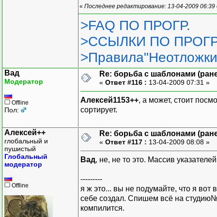
«
Последнее редактирование: 13-04-2009 06:39
>FAQ ПО ПРОГР.
>ССЫЛКИ ПО ПРОГР
>Правила"Неотложки
Вад
Re: борьба с шаблонами (ранее
Модератор
«
Ответ #116 :
13-04-2009 07:31 »
Алексей1153++
, а может, стоит посм
Offline
сортирует.
Пол:
Алексей++
Re: борьба с шаблонами (ранее
глобальный и
«
Ответ #117 :
13-04-2009 08:08 »
пушистый
Глобальный
Вад
, не, не то это. Массив указателе
модератор
---------
Offline
я ж это... вы не подумайте, что я во
себе создал. Спишем всё на студию№6
компилится.