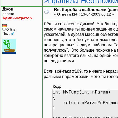
>Правила"Неотложки
Джон
Re: борьба с шаблонами (ранее
просто
«
Ответ #114 :
13-04-2009 06:12 »
Администратор
Лёш, я согласен с Димкой. У тебя на
самом началае ты привёл задание с д
Offline
Пол:
указателей, а дургая массив объекто
говоришь, что тебе нужна только одн
возвращаешься к двум шаблонам. Так
получилось". Это больше похоже на
конкретно взятого языка, на одной 
последствиями.
Если всё-таки #109, то ничего некрас
разными параметрами. Чего ты голо
Код:
int MyFunc(int nParam)
{
return nParam*nParam
}