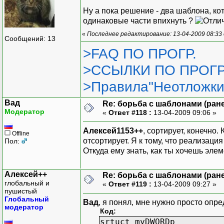
Ну а пока решение - два шаблона, ко
одинаковые части впихнуть ?
«
Последнее редактирование: 13-04-2009 08:33
Сообщений: 13
>FAQ ПО ПРОГР.
>ССЫЛКИ ПО ПРОГР
>Правила"Неотложки
Вад
Re: борьба с шаблонами (ранее
Модератор
«
Ответ #118 :
13-04-2009 09:06 »
Алексей1153++
, сортирует, конечно
Offline
отсортирует. Я к тому, что реализац
Пол:
Откуда ему знать, как ты хочешь эле
Алексей++
Re: борьба с шаблонами (ранее
глобальный и
«
Ответ #119 :
13-04-2009 09:27 »
пушистый
Глобальный
Вад
, я понял, мне нужно просто опре
модератор
Код:
srtuct myDWORDp