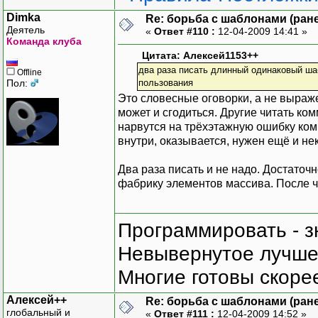
Dimka
Re: борьба с шаблонами (ранее
Деятель
«
Ответ #110 :
12-04-2009 14:41 »
Команда клуба
Цитата: Алексей1153++
два раза писать длинный одинаковый ша
Offline
Пол:
пользования
Это словесные оговорки, а не выраж
может и сгодиться. Другие читать ком
нарвутся на трёхэтажную ошибку компи
внутри, оказывается, нужен ещё и н
Два раза писать и не надо. Достаточ
фабрику элементов массива. После ч
Программировать - з
Невывернутое лучше,
Многие готовы скорее
Алексей++
Re: борьба с шаблонами (ранее
глобальный и
«
Ответ #111 :
12-04-2009 14:52 »