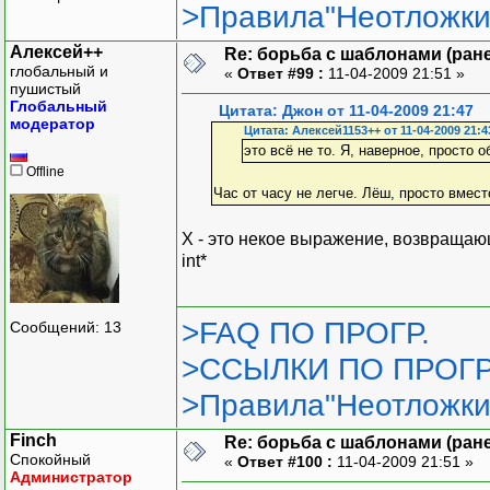
>Правила"Неотложки
Алексей++
Re: борьба с шаблонами (ранее
глобальный и
«
Ответ #99 :
11-04-2009 21:51 »
пушистый
Глобальный
Цитата: Джон от 11-04-2009 21:47
модератор
Цитата: Алексей1153++ от 11-04-2009 21:4
это всё не то. Я, наверное, просто о
Offline
Час от часу не легче. Лёш, просто вмест
X - это некое выражение, возвращающе
int*
>FAQ ПО ПРОГР.
Сообщений: 13
>ССЫЛКИ ПО ПРОГР
>Правила"Неотложки
Finch
Re: борьба с шаблонами (ранее
Спокойный
«
Ответ #100 :
11-04-2009 21:51 »
Администратор