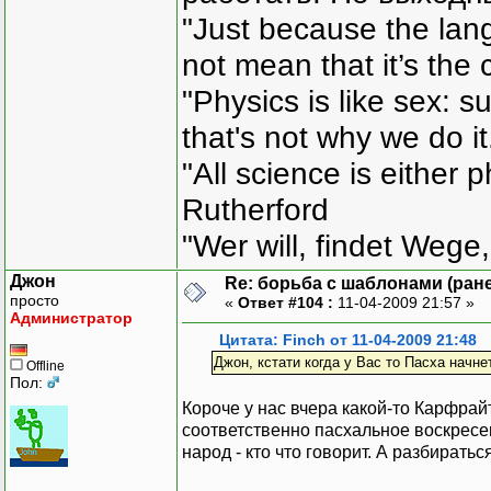
"Just because the lan
not mean that it’s the 
"Physics is like sex: s
that's not why we do i
"All science is either 
Rutherford
"Wer will, findet Wege,
Джон
Re: борьба с шаблонами (ранее
просто
«
Ответ #104 :
11-04-2009 21:57 »
Администратор
Цитата: Finch от 11-04-2009 21:48
Джон, кстати когда у Вас то Пасха начне
Offline
Пол:
Короче у нас вчера какой-то Карфрай
соответственно пасхальное воскресен
народ - кто что говорит. А разбиратьс