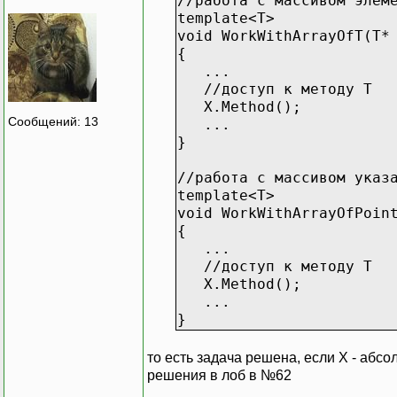
//работа с массивом элем
template<T>
void WorkWithArrayOfT(T*
{
...
//доступ к методу T
X.Method();
Сообщений: 13
...
}
//работа с массивом указ
template<T>
void WorkWithArrayOfPoin
{
...
//доступ к методу T
X.Method();
...
}
то есть задача решена, если X - абсо
решения в лоб в №62