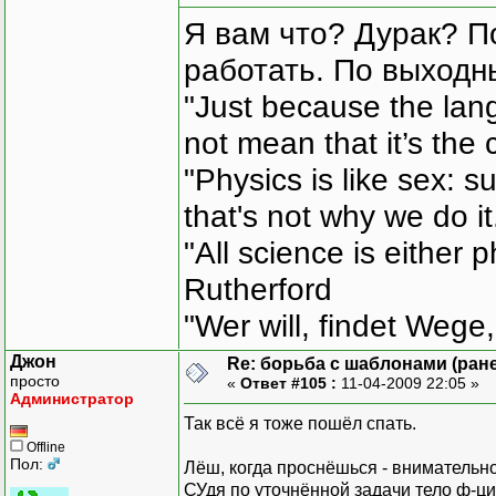
Я вам что? Дурак? П
работать. По выходн
"Just because the lan
not mean that it’s the 
"Physics is like sex: s
that's not why we do i
"All science is either 
Rutherford
"Wer will, findet Wege,
Джон
Re: борьба с шаблонами (ранее
просто
«
Ответ #105 :
11-04-2009 22:05 »
Администратор
Так всё я тоже пошёл спать.
Offline
Пол:
Лёш, когда проснёшься - внимательно
СУдя по уточнённой задачи тело ф-ци