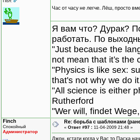
Пол:
Час от часу не легче. Лёш, просто вм
Я вам что? Дурак? П
работать. По выходн
"Just because the lan
not mean that it’s the 
"Physics is like sex: s
that's not why we do i
"All science is either 
Rutherford
"Wer will, findet Wege,
Finch
Re: борьба с шаблонами (ранее
Спокойный
«
Ответ #97 :
11-04-2009 21:48 »
Администратор
Джон, кстати когда у Вас то Пасха на