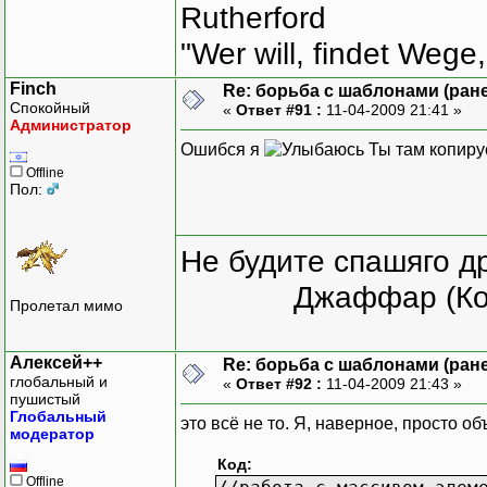
Rutherford
"Wer will, findet Wege,
Finch
Re: борьба с шаблонами (ранее
Спокойный
«
Ответ #91 :
11-04-2009 21:41 »
Администратор
Ошибся я
Ты там копируе
Offline
Пол:
Не будите спашяго д
Джаффар (Ко
Пролетал мимо
Алексей++
Re: борьба с шаблонами (ранее
глобальный и
«
Ответ #92 :
11-04-2009 21:43 »
пушистый
Глобальный
это всё не то. Я, наверное, просто об
модератор
Код:
Offline