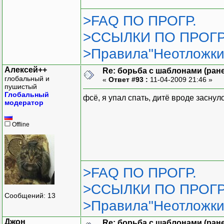
>FAQ ПО ПРОГР.
>ССЫЛКИ ПО ПРОГР
>Правила"Неотложки
Алексей++
Re: борьба с шаблонами (ранее
глобальный и
«
Ответ #93 :
11-04-2009 21:46 »
пушистый
Глобальный
фсё, я упал спать, дитё вроде заснуло
модератор
Offline
>FAQ ПО ПРОГР.
>ССЫЛКИ ПО ПРОГР
Сообщений: 13
>Правила"Неотложки
Джон
Re: борьба с шаблонами (ранее