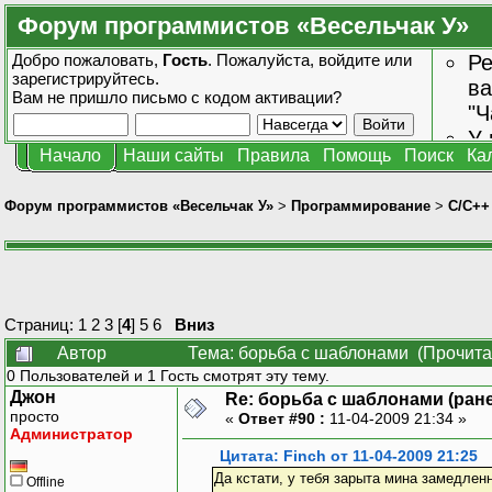
Форум программистов «Весельчак У»
Добро пожаловать,
Гость
. Пожалуйста,
войдите
или
Ре
зарегистрируйтесь
.
ва
Вам не пришло
письмо с кодом активации?
"Ч
У 
Начало
Наши сайты
Правила
Помощь
Поиск
Ка
от
зн
Форум программистов «Весельчак У»
>
Программирование
>
C/C++
Страниц:
1
2
3
[
4
]
5
6
Вниз
Автор
Тема: борьба с шаблонами (Прочита
0 Пользователей и 1 Гость смотрят эту тему.
Джон
Re: борьба с шаблонами (ранее
просто
«
Ответ #90 :
11-04-2009 21:34 »
Администратор
Цитата: Finch от 11-04-2009 21:25
Да кстати, у тебя зарыта мина замедлен
Offline