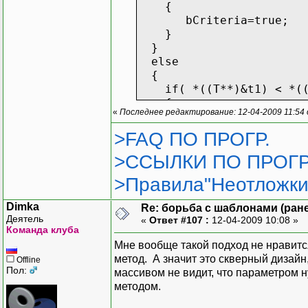
{
bCriteria=true;
}
}
else
{
if( *((T**)&t1) < *((
{
«
Последнее редактирование: 12-04-2009 11:54
bCriteria=true;
}
>FAQ ПО ПРОГР.
}
>ССЫЛКИ ПО ПРОГР
if(bCriteria)
>Правила"Неотложки
{
}
Dimka
Re: борьба с шаблонами (ранее
else
Деятель
«
Ответ #107 :
12-04-2009 10:08 »
{
Команда клуба
}
Мне вообще такой подход не нравится.
}
метод. А значит это скверный дизайн
Offline
Пол:
массивом не видит, что параметром н
//сортировка теперь выгл
методом.