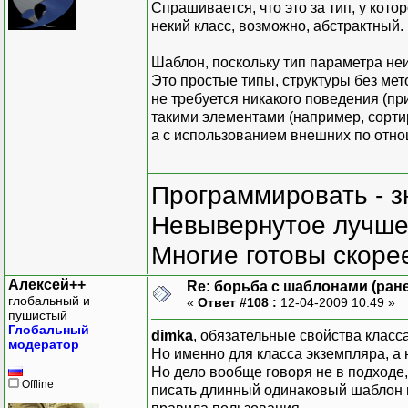
//1)массив
Спрашивается, что это за тип, у кот
WorkWithArrayOfT<CString
некий класс, возможно, абстрактный.
//2)массив указателей
Шаблон, поскольку тип параметра не
WorkWithArrayOfT<CString
Это простые типы, структуры без мет
не требуется никакого поведения (при
такими элементами (например, сорти
а с использованием внешних по отно
Программировать - з
Невывернутое лучше,
Многие готовы скорее
Алексей++
Re: борьба с шаблонами (ранее
глобальный и
«
Ответ #108 :
12-04-2009 10:49 »
пушистый
Глобальный
dimka
, обязательные свойства класс
модератор
Но именно для класса экземпляра, а н
Но дело вообще говоря не в подходе, 
Offline
писать длинный одинаковый шаблон 