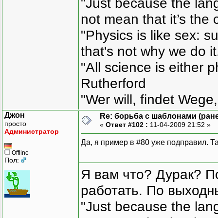
"Just because the lan
not mean that it’s the 
"Physics is like sex: s
that's not why we do i
"All science is either 
Rutherford
"Wer will, findet Wege,
Джон
Re: борьба с шаблонами (ранее
просто
«
Ответ #102 :
11-04-2009 21:52 »
Администратор
Да, я пример в #80 уже подправил. Т
Offline
Пол:
Я вам что? Дурак? П
работать. По выходн
"Just because the lan