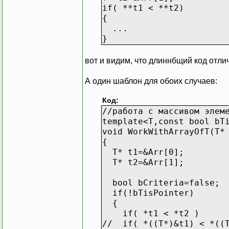
if( **t1 < **t2)
{
...
}
вот и видим, что длиннбщий код отли
А один шаблон для обоих случаев:
Код:
//работа с массивом элем
template<T,const bool bT
void WorkWithArrayOfT(T*
{
T* t1=&Arr[0];
T* t2=&Arr[1];
bool bCriteria=false;
if(!bTisPointer)
{
if( *t1 < *t2 )
// if( *((T*)&t1) < *((T