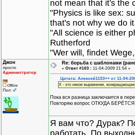
not mean that it’s the 
"Physics is like sex: s
that's not why we do i
"All science is either 
Rutherford
"Wer will, findet Wege,
Джон
Re: борьба с шаблонами (ранее
просто
«
Ответ #103 :
11-04-2009 21:54 »
Администратор
Цитата: Алексей1153++ от 11-04-20
X - это некое выражение, возвращающее с
Offline
Пол:
Пока вся разница заключается в пере
Повторяю вопрос ОТКУДА БЕРЁТСЯ
Я вам что? Дурак? П
работать. По выходн