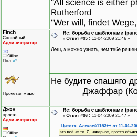
"All science is either 
Rutherford
"Wer will, findet Wege,
Finch
Re: борьба с шаблонами (ранее
Спокойный
«
Ответ #95 :
11-04-2009 21:46 »
Администратор
Леш, а можно узнать, чем тебе реше
Offline
Пол:
Не будите спашяго д
Джаффар (Ко
Пролетал мимо
Джон
Re: борьба с шаблонами (ранее
просто
«
Ответ #96 :
11-04-2009 21:47 »
Администратор
Цитата: Алексей1153++ от 11-04-20
это всё не то. Я, наверное, просто объяс
Offline