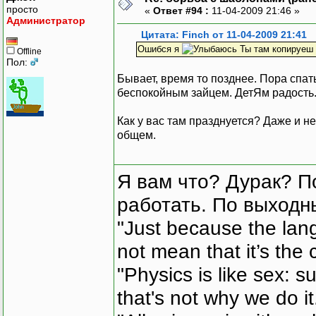
просто
«
Ответ #94 :
11-04-2009 21:46 »
Администратор
Цитата: Finch от 11-04-2009 21:41
Ошибся я
Ты там копируеш а
Offline
Пол:
Бывает, время то позднее. Пора спат
беспокойным зайцем. ДетЯм радость.
Как у вас там празднуется? Даже и не 
общем.
Я вам что? Дурак? П
работать. По выходн
"Just because the lan
not mean that it’s the 
"Physics is like sex: s
that's not why we do i