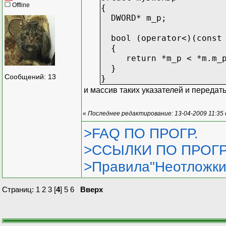
Offline
{
DWORD* m_p;
bool (operator<)(const 
{
return *m_p < *m.m_p
}
Сообщений: 13
}
и массив таких указателей и передат
«
Последнее редактирование: 13-04-2009 11:35
>FAQ ПО ПРОГР.
>ССЫЛКИ ПО ПРОГР
>Правила"Неотложки
Страниц:
1
2
3
[
4
]
5
6
Вверх