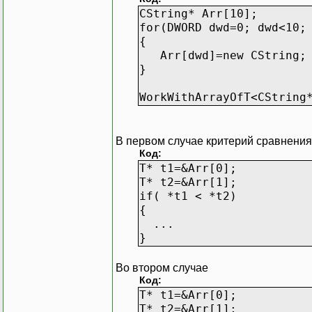
CString* Arr[10];
for(DWORD dwd=0; dwd<10;
{
Arr[dwd]=new CString;
}
WorkWithArrayOfT<CString
В первом случае критерий сравнения
Код:
T* t1=&Arr[0];
T* t2=&Arr[1];
if( *t1 < *t2)
{
...
}
Во втором случае
Код:
T* t1=&Arr[0];
T* t2=&Arr[1];