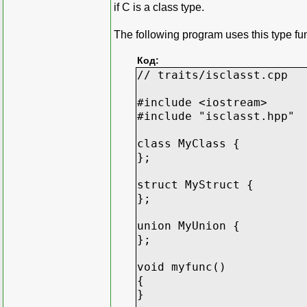
if C is a class type.
The following program uses this type fun
Код:
// traits/isclasst.cpp
#include <iostream>
#include "isclasst.hpp"
class MyClass {
};
struct MyStruct {
};
union MyUnion {
};
void myfunc()
{
}