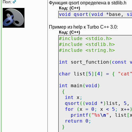
Пол:
Функция qsort определена в stdlib.h
Код: (C++)
void
qsort
(
void
*
base,
s
Пример из help к Turbo C++ 3.0:
Код: (C++)
#include <stdio.h>
#include <stdlib.h>
#include <string.h>
int
sort_function
(
const
char
list
[
5
]
[
4
]
=
{
"cat
int
main
(
void
)
{
int
x
;
qsort
(
(
void
*
)
list,
5
for
(
x
=
0
;
x
<
5
;
x
++
printf
(
"%s
\n
"
, list
[
return
0
;
}