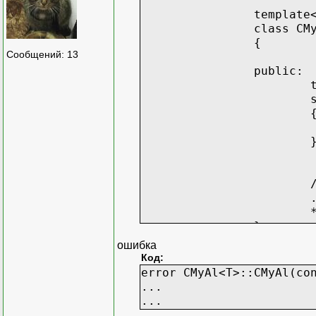
template
class CM
{
Сообщений: 13
public:
};
ошибка
typedef 
Код:
error CMyAl<T>::CMyAl(co
td_map A
...
...