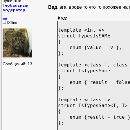
пушистый
{
Глобальный
Вад
, ага, вроде то что то похожее на
std::cout << "int: "
модератор
check<int>();
Код:
Offline
std::cout << "MyClass
template <int v>
check<MyClass>();
struct TypesIsSAME
{
std::cout << "MyStruc
enum {value = v };
MyStruct s;
};
checkT(s);
Сообщений: 13
template <class T, class
std::cout << "MyUnion
struct IsTypesSame
check<MyUnion>();
{
enum { result = false
std::cout << "enum
};
checkT(e);
template <class T>
std::cout << "myfunc(
struct IsTypesSame<T, T>
checkT(myfunc);
{
}
enum {result = true 
};