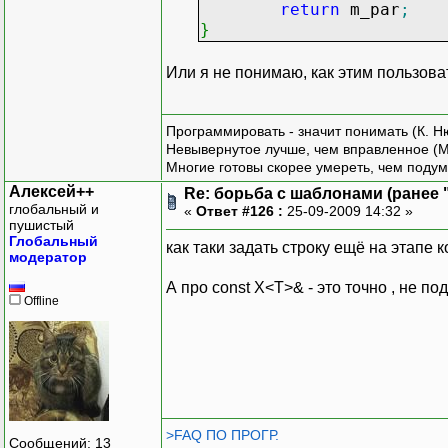
}
return
m_par
;
}
Или я не понимаю, как этим пользова
Программировать - значит понимать (К. Н
Невывернутое лучше, чем вправленное (М
Многие готовы скорее умереть, чем подум
Алексей++
Re: борьба с шаблонами (ранее "
глобальный и
«
Ответ #126 :
25-09-2009 14:32 »
пушистый
Глобальный
как таки задать строку ещё на этапе 
модератор
А про const X<T>& - это точно , не п
Offline
>FAQ ПО ПРОГР.
Сообщений: 13