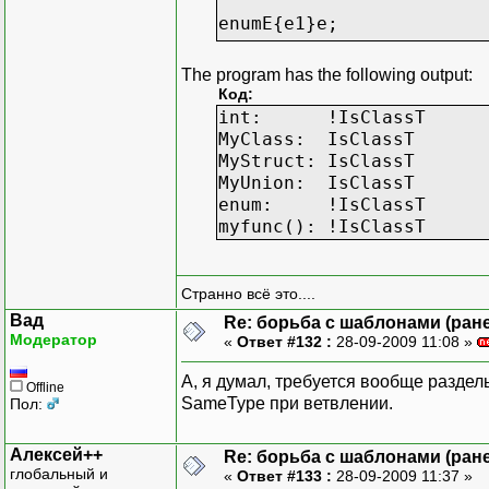
enumE{e1}e;
// check by passing type
The program has the following output:
template <typename T>
Код:
void check()
int: !IsClassT
{
MyClass: IsClassT
if (IsClassT<T>::Yes)
MyStruct: IsClassT
std::cout << " IsCla
MyUnion: IsClassT
}
enum: !IsClassT
else {
myfunc(): !IsClassT
std::cout << " !IsCl
}
}
Странно всё это....
Вад
Re: борьба с шаблонами (ранее
// check by passing type
Модератор
«
Ответ #132 :
28-09-2009 11:08 »
template <typename T>
void checkT (T)
А, я думал, требуется вообще раздел
Offline
{
SameType при ветвлении.
Пол:
check<T>();
}
Алексей++
Re: борьба с шаблонами (ранее
глобальный и
«
Ответ #133 :
28-09-2009 11:37 »
int main()