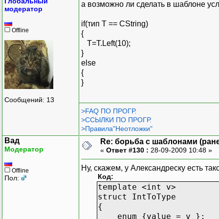
Глобальный
а возможно ли сделать в шаблоне ус
модератор
if(тип T == CString)
Offline
{
T=T.Left(10);
}
else
{
}
Сообщений: 13
>FAQ ПО ПРОГР.
>ССЫЛКИ ПО ПРОГР.
>Правила"Неотложки"
Вад
Re: борьба с шаблонами (ранее
Модератор
«
Ответ #130 :
28-09-2009 10:48 »
Ну, скажем, у Александреску есть та
Offline
Код:
Пол:
template <int v>
struct IntToType
{
enum {value = v };