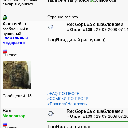
так всё я запутался
сахар в кубиках!
Странно всё это....
Алексей++
Re: борьба с шаблонами
глобальный и
«
Ответ #138 :
29-09-2009 07:1
пушистый
Глобальный
LogRus
, давай распутаю ))
модератор
Offline
>FAQ ПО ПРОГР.
Сообщений: 13
>ССЫЛКИ ПО ПРОГР.
>Правила"Неотложки"
Вад
Re: борьба с шаблонами
Модератор
«
Ответ #139 :
29-09-2009 07:2
LogRus
, да, ты прав.