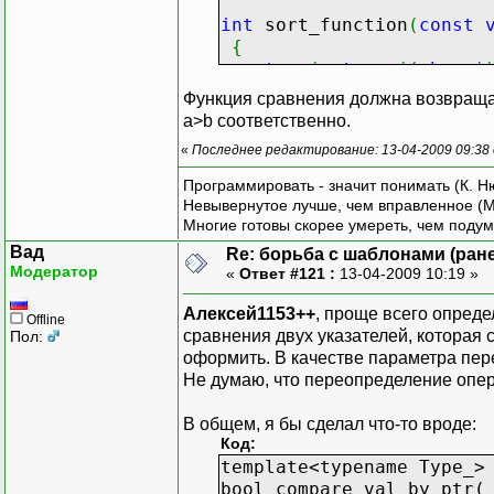
int
sort_function
(
const
{
return
(
strcmp
(
(
char
*
}
Функция сравнения должна возвращат
a>b соответственно.
«
Последнее редактирование: 13-04-2009 09:38
Программировать - значит понимать (К. Н
Невывернутое лучше, чем вправленное (М
Многие готовы скорее умереть, чем подум
Вад
Re: борьба с шаблонами (ранее
Модератор
«
Ответ #121 :
13-04-2009 10:19 »
Алексей1153++
, проще всего опреде
Offline
сравнения двух указателей, которая 
Пол:
оформить. В качестве параметра пер
Не думаю, что переопределение опер
В общем, я бы сделал что-то вроде:
Код:
template<typename Type_>
bool compare_val_by_ptr(