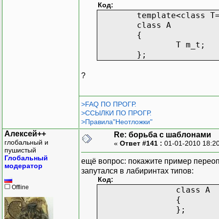
Код:
template<class T
class A
{
T m_t;
};
?
>FAQ ПО ПРОГР.
>ССЫЛКИ ПО ПРОГР.
>Правила"Неотложки"
Алексей++
Re: борьба с шаблонами
глобальный и
«
Ответ #141 :
01-01-2010 18:2
пушистый
Глобальный
ещё вопрос: покажите пример переоп
модератор
запутался в лабиринтах типов:
Код:
Offline
class A
{
};