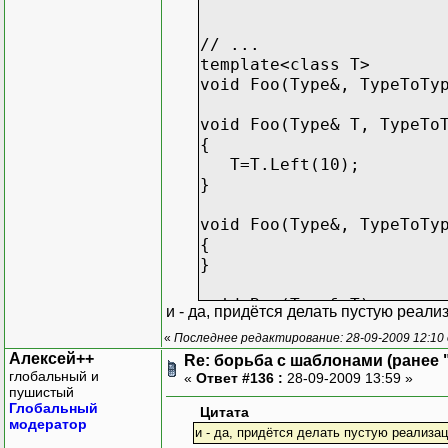
// ...
template<class T>
void Foo(Type&, TypeToTy
void Foo(Type& T, TypeTo
{
T=T.Left(10);
}
void Foo(Type&, TypeToTy
{
}
void Boo(Type& T)
и - да, придётся делать пустую реализ
{
«
Последнее редактирование: 28-09-2009 12:10
Foo(T, TypeToType<Typ
Алексей++
Re: борьба с шаблонами (ранее "
}
глобальный и
«
Ответ #136 :
28-09-2009 13:59 »
пушистый
Глобальный
Цитата
модератор
и - да, придётся делать пустую реализац