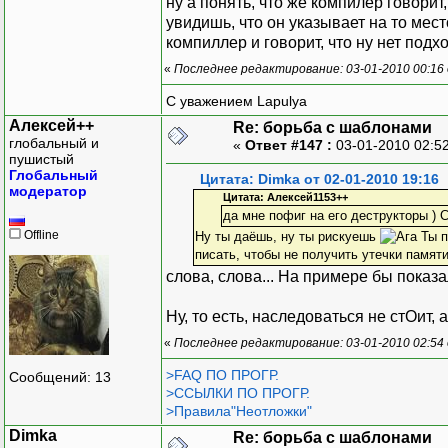
ну а понять, что же компилер говорит
увидишь, что он указывает на то мес
компиллер и говорит, что ну нет подх
«
Последнее редактирование: 03-01-2010 00:16 
С уважением Lapulya
Алексей++
Re: борьба с шаблонами
глобальный и
«
Ответ #147 :
03-01-2010 02:5
пушистый
Глобальный
Цитата: Dimka от 02-01-2010 19:16
модератор
Цитата: Алексей1153++
да мне пофиг на его деструкторы ) 
Offline
Ну ты даёшь, ну ты рискуешь
Ты п
писать, чтобы не получить утечки памяти
слова, слова... На примере бы показа
Ну, то есть, наследоваться не стОит,
«
Последнее редактирование: 03-01-2010 02:54
>FAQ ПО ПРОГР.
Сообщений: 13
>ССЫЛКИ ПО ПРОГР.
>Правила"Неотложки"
Dimka
Re: борьба с шаблонами