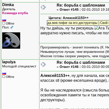
Dimka
Re: борьба с шаблонами
Деятель
«
Ответ #145 :
02-01-2010 19:1
Команда клуба
Цитата: Алексей1153++
да мне пофиг на его деструкторы ) Свой
Offline
Пол:
Ну ты даёшь, ну ты рискуешь
Ты
аккуратно нужно писать, чтобы не пол
Программировать - значит понимать (К. Н
Невывернутое лучше, чем вправленное (М
Многие готовы скорее умереть, чем подум
lapulya
Re: борьба с шаблонами
Молодой специалист
«
Ответ #146 :
03-01-2010 00:0
Алексей1153++
, ну для начала, как
Offline
классах stl (кроме ексепшена вроде),
Я бы не наследовался (смысла больш
освобождения памяти ты и так переп
деструкторы).