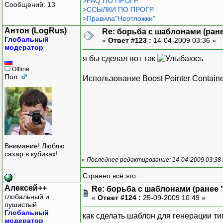
>FAQ ПО ПРОГР.
Сообщений: 13
>ССЫЛКИ ПО ПРОГР.
>Правила"Неотложки"
Антон (LogRus)
Re: борьба с шаблонами (ранее
Глобальный
«
Ответ #123 :
14-04-2009 03:36 »
модератор
я бы сделал вот так
Offline
Пол:
Использование Boost Pointer Containe
Внимание! Люблю
сахар в кубиках!
«
Последнее редактирование: 14-04-2009 03:38
Странно всё это....
Алексей++
Re: борьба с шаблонами (ранее "
глобальный и
«
Ответ #124 :
25-09-2009 10:49 »
пушистый
Глобальный
как сделать шаблон для генерации т
модератор