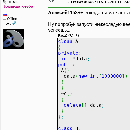
Деятель
«
Ответ #148 :
03-01-2010 03:4
Команда клуба
Алексей1153++
, и когда ты матчасть
Offline
Пол:
Ну попробуй запусти нижеследующее. 
успеешь...
Код: (C++)
class
A
{
private
:
int
*
data
;
public
:
A
(
)
:
data
(
new
int
[
1000000
]
)
{
}
~A
(
)
{
delete
[
]
data
;
}
}
;
class
B
: