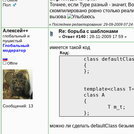
Offline
Точнее, если Type разный - значит, 
Пол:
скомпилировано ровно столько реали
вызова
«
Последнее редактирование: 29-09-2009 07:24
Алексей++
Re: борьба с шаблонами
глобальный и
«
Ответ #140 :
28-11-2009 17:59 »
пушистый
Глобальный
имеется такой код
модератор
Код:
class defaultCla
Offline
{
};
template<class T
class A
{
Сообщений: 13
T m_t;
};
можно ли сделать defaultClass безым