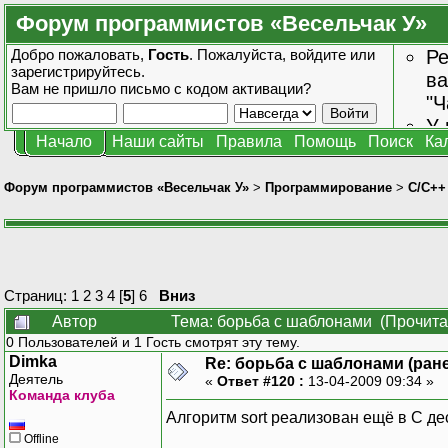
Форум программистов «Весельчак У»
Добро пожаловать,
Гость
. Пожалуйста,
войдите
или
Ре
зарегистрируйтесь
.
ва
Вам не пришло
письмо с кодом активации?
"Ч
У 
Начало
Наши сайты
Правила
Помощь
Поиск
Ка
от
зн
Форум программистов «Весельчак У»
>
Программирование
>
C/C++
Страниц:
1
2
3
4
[
5
]
6
Вниз
Автор
Тема: борьба с шаблонами (Прочита
0 Пользователей и 1 Гость смотрят эту тему.
Dimka
Re: борьба с шаблонами (ранее
Деятель
«
Ответ #120 :
13-04-2009 09:34 »
Команда клуба
Алгоритм sort реализован ещё в C дес
Offline