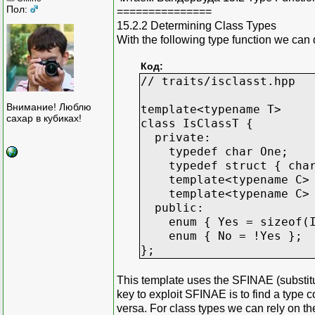
}
Пол:
===============
15.2.2 Determining Class Types
void Foo(Type& T)
With the following type function we can 
{
Foo(T, IntToType<SameTy
Код:
}
// traits/isclasst.hpp
Внимание! Люблю
template<typename T>
сахар в кубиках!
class IsClassT {
private:
typedef char One;
typedef struct { char 
template<typename C> s
template<typename C> s
public:
enum { Yes = sizeof(IsC
enum { No = !Yes };
};
This template uses the SFINAE (substitut
key to exploit SFINAE is to find a type con
versa. For class types we can rely on the