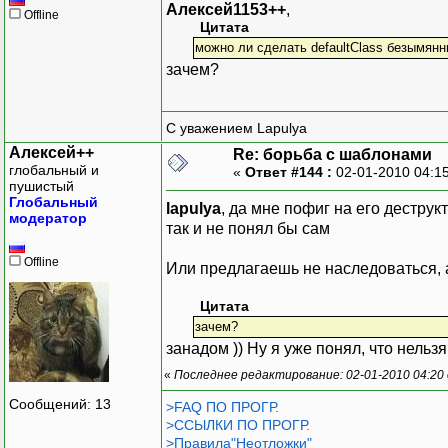
Алексей1153++
,
Offline
Цитата
можно ли сделать defaultClass безымянн
зачем?
С уважением Lapulya
Алексей++
Re: борьба с шаблонами
глобальный и
«
Ответ #144 :
02-01-2010 04:1
пушистый
Глобальный
lapulya
, да мне пофиг на его деструк
модератор
так и не понял бы сам
Offline
Или предлагаешь не наследоваться, 
Цитата
зачем?
занадом )) Ну я уже понял, что нельзя
«
Последнее редактирование: 02-01-2010 04:20
Сообщений: 13
>FAQ ПО ПРОГР.
>ССЫЛКИ ПО ПРОГР.
>Правила"Неотложки"