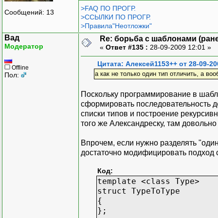
};
>FAQ ПО ПРОГР.
Сообщений: 13
>ССЫЛКИ ПО ПРОГР.
>Правила"Неотложки"
Вад
Re: борьба с шаблонами (ранее
Модератор
«
Ответ #135 :
28-09-2009 12:01 »
Цитата: Алексей1153++ от 28-09-20
Offline
а как не только один тип отличить, а воо
Пол:
Поскольку программирование в шабло
сформировать последовательность де
списки типов и построение рекурсивн
того же Александреску, там довольн
Впрочем, если нужно разделять "один 
достаточно модифицировать подход 
Код:
template <class Type>
struct TypeToType
{
};