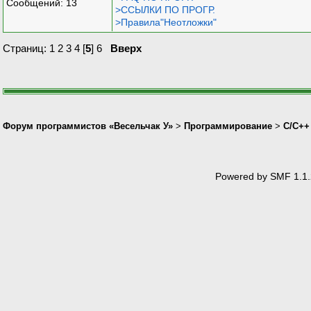
Сообщений: 13
return
0
;
>ССЫЛКИ ПО ПРОГР.
}
>Правила"Неотложки"
Страниц:
1
2
3
4
[
5
]
6
Вверх
Форум программистов «Весельчак У»
>
Программирование
>
C/C++
Powered by SMF 1.1.