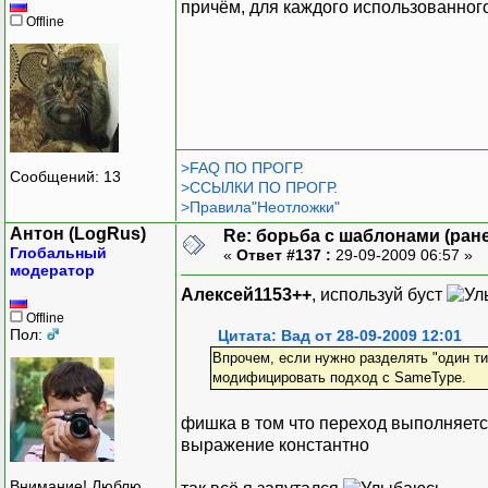
причём, для каждого использованного
Offline
>FAQ ПО ПРОГР.
Сообщений: 13
>ССЫЛКИ ПО ПРОГР.
>Правила"Неотложки"
Антон (LogRus)
Re: борьба с шаблонами (ранее
Глобальный
«
Ответ #137 :
29-09-2009 06:57 »
модератор
Алексей1153++
, используй буст
Offline
Пол:
Цитата: Вад от 28-09-2009 12:01
Впрочем, если нужно разделять "один тип
модифицировать подход с SameType.
фишка в том что переход выполняется 
выражение константно
Внимание! Люблю