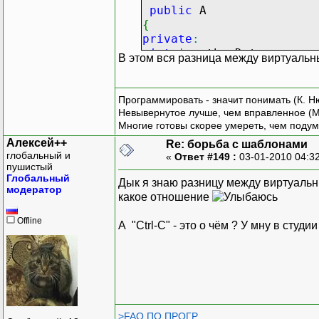
public
A
{
private
:
int
*
anotherData
;
В этом вся разница между виртуальн
public
:
B
(
)
:
A
(
)
, anotherData
(
new
i
Программировать - значит понимать (К. Н
{
Невывернутое лучше, чем вправленное (М
}
Многие готовы скорее умереть, чем подум
~B
(
)
Алексей++
Re: борьба с шаблонами
{
глобальный и
«
Ответ #149 :
03-01-2010 04:3
delete
[
]
anotherData
;
пушистый
Глобальный
}
Дык я знаю разницу между виртуальн
модератор
}
;
какое отношение
Offline
int
main
(
)
А "Ctrl-C" - это о чём ? У мну в студии
{
for
(
;;
)
{
A
*
a
=
new
B
(
)
;
delete
a
;
}
>FAQ ПО ПРОГР.