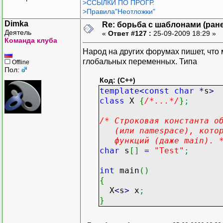
>ССЫЛКИ ПО ПРОГР.
>Правила"Неотложки"
Dimka
Re: борьба с шаблонами (ранее
Деятель
«
Ответ #127 :
25-09-2009 18:29 »
Команда клуба
Народ на других форумах пишет, что 
глобальных переменных. Типа
Offline
Пол:
Код: (C++)
template
<
const
char
*
s
>
class
X
{
/*...*/
}
;
/* Строковая константа о
(или namespace), котора
функций (даже main). 
char
s
[
]
=
"Test"
;
int
main
(
)
{
X
<
s
>
x
;
}