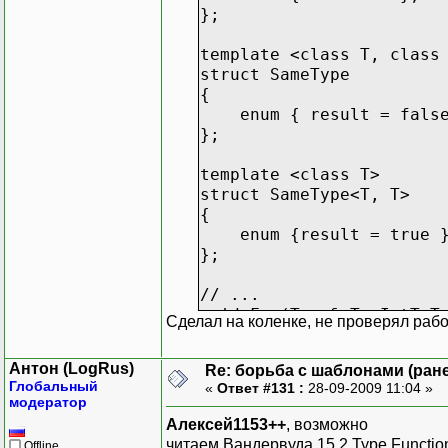
};
template <class T, class
struct SameType
{
enum { result = false
};
template <class T>
struct SameType<T, T>
{
enum {result = true 
};
// ...
void Foo(Type& T, IntToT
Сделал на коленке, не проверял раб
{
T=T.Left(10);
Антон (LogRus)
Re: борьба с шаблонами (ранее
}
Глобальный
«
Ответ #131 :
28-09-2009 11:04 »
модератор
void Foo(Type&, IntToTyp
Алексей1153++
, возможно
{
читаем Вандервуда 15.2 Type Functio
Offline