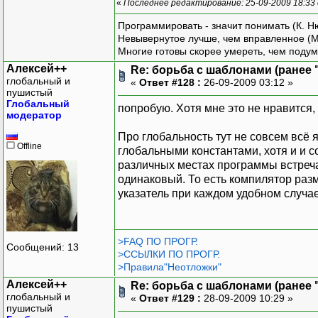
«
Последнее редактирование: 25-09-2009 18:33
Программировать - значит понимать (К. Н
Невывернутое лучше, чем вправленное (М
Многие готовы скорее умереть, чем подум
Алексей++
Re: борьба с шаблонами (ранее "
глобальный и
«
Ответ #128 :
26-09-2009 03:12 »
пушистый
Глобальный
попробую. Хотя мне это не нравится,
модератор
Про глобальность тут не совсем всё я
Offline
глобальными константами, хотя и и 
различных местах программы встречае
одинаковый. То есть компилятор разм
указатель при каждом удобном случае
>FAQ ПО ПРОГР.
Сообщений: 13
>ССЫЛКИ ПО ПРОГР.
>Правила"Неотложки"
Алексей++
Re: борьба с шаблонами (ранее "
глобальный и
«
Ответ #129 :
28-09-2009 10:29 »
пушистый