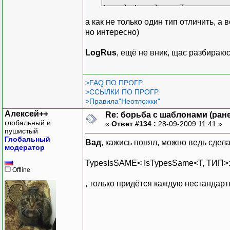
template<class T>
class X
а как не только один тип отличить, а 
{
но интересно)
void Foo(TypesIs
{
LogRus
, ещё не вник, щас разбираюс
m_par=m_par.Le
}
>FAQ ПО ПРОГР.
void Foo(TypesIs
>ССЫЛКИ ПО ПРОГР.
{
>Правила"Неотложки"
m_par*=1
Алексей++
Re: борьба с шаблонами (ранее
}
глобальный и
«
Ответ #134 :
28-09-2009 11:41 »
public:
пушистый
Глобальный
void Foo()
Вад
, кажись понял, можно ведь сдел
модератор
{
TypesIsS
TypesIsSAME< IsTypesSame<T, ТИП>::
Offline
Foo(isSa
}
, только придётся каждую нестандарт
T m_par;