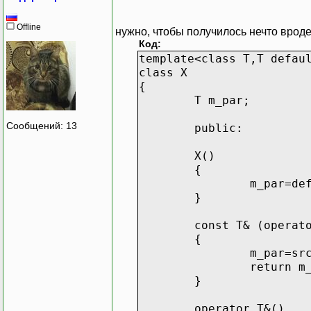
Offline
нужно, чтобы получилось нечто врод
Код:
template<class T,T defau
class X
{
T m_par;
Сообщений: 13
public:
X()
{
m_par=de
}
const T& (operat
{
m_par=sr
return m
}
operator T&()