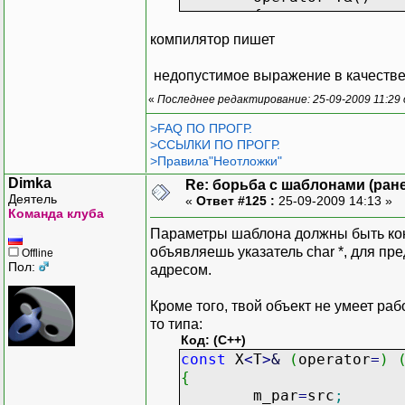
{
return m
компилятор пишет
}
недопустимое выражение в качестве
const char* GetT
«
Последнее редактирование: 25-09-2009 11:29
{
return T
>FAQ ПО ПРОГР.
}
>ССЫЛКИ ПО ПРОГР.
};
>Правила"Неотложки"
Dimka
Re: борьба с шаблонами (ранее
//объявление
Деятель
«
Ответ #125 :
25-09-2009 14:13 »
X<int,0,"параметр1"> m_1
Команда клуба
X<CString,"0","параметр2
Параметры шаблона должны быть конс
X<BYTE,0,"параметр3"> m_
объявляешь указатель char *, для п
Offline
Пол:
адресом.
//работа с объектом долж
void F()
Кроме того, твой объект не умеет ра
{
то типа:
CString t;
Код: (C++)
t=m_2;
const
X
<
T
>
&
(
operator
=
)
m_2=t;
{
m_2="1111111";
m_par
=
src
;