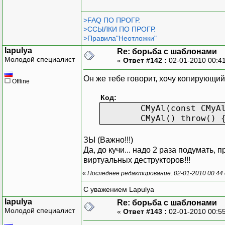
>FAQ ПО ПРОГР.
>ССЫЛКИ ПО ПРОГР.
>Правила"Неотложки"
lapulya
Re: борьба с шаблонами
Молодой специалист
«
Ответ #142 :
02-01-2010 00:4
Он же тебе говорит, хочу копирующий 
Offline
Код:
CMyAl(const CMyA
CMyAl() throw() 
ЗЫ (Важно!!!)
Да, до кучи... надо 2 раза подумать, 
виртуальных деструкторов!!!
«
Последнее редактирование: 02-01-2010 00:44 
С уважением Lapulya
lapulya
Re: борьба с шаблонами
Молодой специалист
«
Ответ #143 :
02-01-2010 00:5