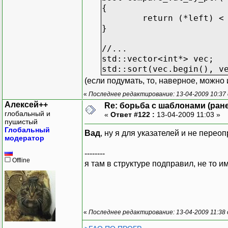
{
return (*left) <
}
//...
std::vector<int*> vec;
std::sort(vec.begin(), v
(если подумать, то, наверное, можно
«
Последнее редактирование: 13-04-2009 10:37
Алексей++
Re: борьба с шаблонами (ранее
глобальный и
«
Ответ #122 :
13-04-2009 11:03 »
пушистый
Глобальный
Вад
, ну я для указателей и не пере
модератор
--------
Offline
я там в структуре подправил, не то им
«
Последнее редактирование: 13-04-2009 11:38