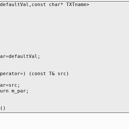
defaultVal,const char* TXTname>
ar=defaultVal;
perator=) (const T& src)
ar=src;
urn m_par;
()
urn m_par;