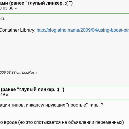
ми (ранее "глупый линкер. :( ")
9 03:36 »
ontainer Library:
http://blog.alno.name/2009/04/using-boost-ptr
009 03:38 от LogRus
»
ранее "глупый линкер. :( ")
:49 »
рации типов, инкапсулирующих "простые" типы ?
то вроде (но это спотыкается на объявлении переменных)