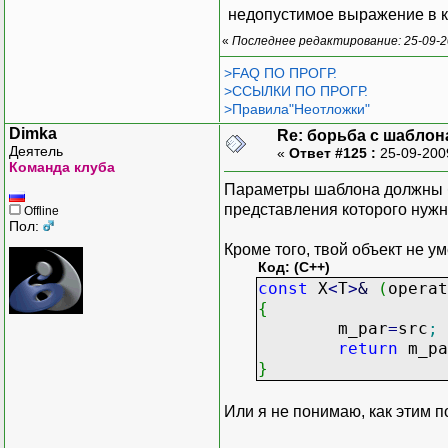
недопустимое выражение в к
const char*
«
Последнее редактирование: 25-09-2
{
ret
>FAQ ПО ПРОГР.
}
>ССЫЛКИ ПО ПРОГР.
};
>Правила"Неотложки"
Dimka
Re: борьба с шаблона
//объявление
Деятель
«
Ответ #125 :
25-09-200
X<int,0,"параметр1"
Команда клуба
X<CString,"0","пара
Параметры шаблона должны быт
X<BYTE,0,"параметр3
представления которого нужн
Offline
Пол:
//работа с объектом
Кроме того, твой объект не у
void F()
Код: (C++)
{
const
X
<
T
>
&
(
operat
CString t;
{
t=m_2;
m_par
=
src
;
m_2=t;
return
m_pa
m_2="111111
}
}
Или я не понимаю, как этим п