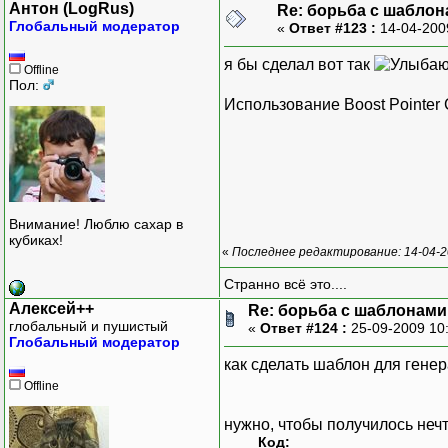
Антон (LogRus)
Re: борьба с шаблона
Глобальный модератор
«
Ответ #123 :
14-04-200
я бы сделал вот так
Offline
Пол:
Использование Boost Pointer C
Внимание! Люблю сахар в
кубиках!
«
Последнее редактирование: 14-04-2
Странно всё это....
Алексей++
Re: борьба с шаблонами (
глобальный и пушистый
«
Ответ #124 :
25-09-2009 10
Глобальный модератор
как сделать шаблон для гене
Offline
нужно, чтобы получилось неч
Код: