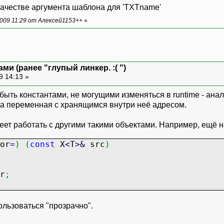
ачестве аргумента шаблона для 'TXTname'
 GetTextName()
009 11:29 от Алексей1153++
»
urn TXTname;
ми (ранее "глупый линкер. :( ")
9 14:13 »
> m_1;
метр2"> m_2;
ь константами, не могущими изменяться в runtime - аналог
"> m_3;
а переменная с хранящимся внутри неё адресом.
 должна происходить точно так же, как будто 
меет работать с другими такими объектами. Например, ещё н
or
=
)
(
const
X
<
T
>
&
src
)
r
;
1";
ользоваться "прозрачно".