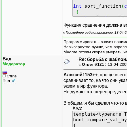
int
sort_function
(
c
{
return
(
strcmp
(
(
c
}
Функция сравнения должна во
«
Последнее редактирование: 13-04-2
Программировать - значит понима
Невывернутое лучше, чем вправл
Многие готовы скорее умереть, ч
Вад
Re: борьба с шаблона
Модератор
«
Ответ #121 :
13-04-200
Алексей1153++
, проще всего
Offline
сравнивает то, на что они у
Пол:
экземпляр функтора.
Не думаю, что переопределен
В общем, я бы сделал что-то 
Код:
template<typename T
bool compare_val_by
{