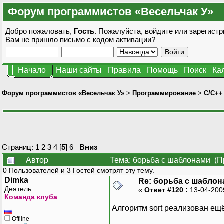
Форум программистов «Весельчак У»
Добро пожаловать,
Гость
. Пожалуйста,
войдите
или
зарегистр
Вам не пришло
письмо с кодом активации?
Начало
Наши сайты
Правила
Помощь
Поиск
Ка
Форум программистов «Весельчак У»
>
Программирование
>
C/C++
Страниц:
1
2
3
4
[
5
]
6
Вниз
Автор
Тема: борьба с шаблонами (П
0 Пользователей и 3 Гостей смотрят эту тему.
Dimka
Re: борьба с шаблона
Деятель
«
Ответ #120 :
13-04-200
Команда клуба
Алгоритм sort реализован ещё
Offline