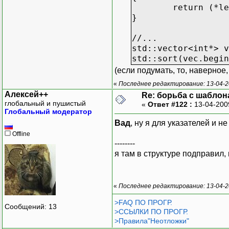
return (*le
}
//...
std::vector<int*> v
std::sort(vec.begin
(если подумать, то, наверное
«
Последнее редактирование: 13-04-2
Алексей++
Re: борьба с шаблона
глобальный и пушистый
«
Ответ #122 :
13-04-200
Глобальный модератор
Вад
, ну я для указателей и 
Offline
--------
я там в структуре подправил, 
«
Последнее редактирование: 13-04-2
>FAQ ПО ПРОГР.
Сообщений: 13
>ССЫЛКИ ПО ПРОГР.
>Правила"Неотложки"