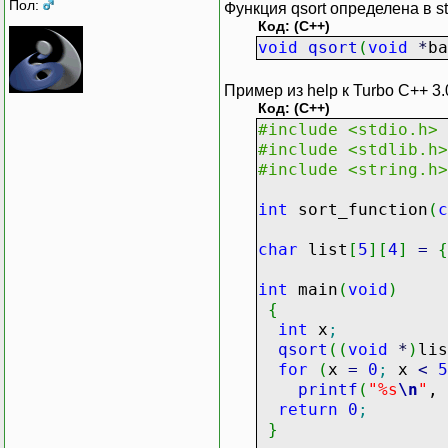
Пол:
Функция qsort определена в st
Код: (C++)
void
qsort
(
void
*
b
Пример из help к Turbo C++ 3.
Код: (C++)
#include <stdio.h>
#include <stdlib.h>
#include <string.h>
int
sort_function
(
c
char
list
[
5
]
[
4
]
=
{
int
main
(
void
)
{
int
x
;
qsort
(
(
void
*
)
li
for
(
x
=
0
;
x
<
5
printf
(
"%s
\n
"
, 
return
0
;
}