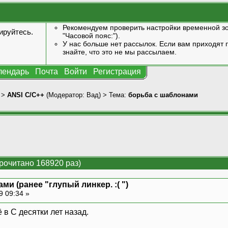
Рекомендуем проверить настройки временной зо
ируйтесь
.
"Часовой пояс:").
У нас больше нет рассылок. Если вам приходят п
знайте, что это не мы рассылаем.
лендарь
Почта
Войти
Регистрация
>
ANSI С/С++
(Модератор:
Вад
) > Тема:
борьба с шаблонами
рочитано 168920 раз)
ми (ранее "глупый линкер. :( ")
9 09:34 »
 в C десятки лет назад.