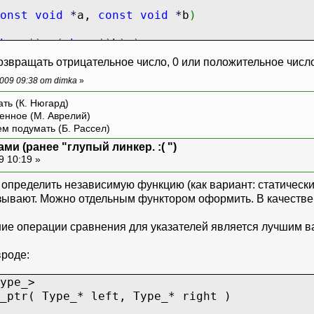
onst
void
*
a,
const
void
*
b
)
har
*
)
a,
(
char
*
)
b
)
)
;
звращать отрицательное число, 0 или положительное число 
009 09:38 от dimka
»
ть (К. Нюгард)
енное (М. Аврелий)
ем подумать (Б. Рассел)
ми (ранее "глупый линкер. :( ")
9 10:19 »
 определить независимую функцию (как вариант: статически
казывают. Можно отдельным функтором оформить. В качеств
ие операции сравнения для указателей является лучшим в
вроде:
ype_>
_ptr( Type_* left, Type_* right )