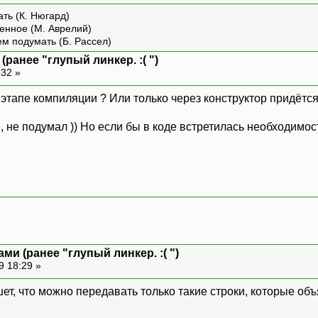
ть (К. Нюгард)
енное (М. Аврелий)
ем подумать (Б. Рассел)
ранее "глупый линкер. :( ")
:32 »
а этапе компиляции ? Или только через конструктор придётся
о , не подумал )) Но если бы в коде встретилась необходимо
ми (ранее "глупый линкер. :( ")
9 18:29 »
ет, что можно передавать только такие строки, которые о