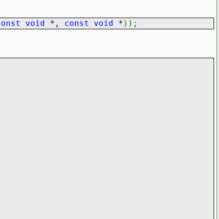
const
void
*
,
const
void
*
)
)
;