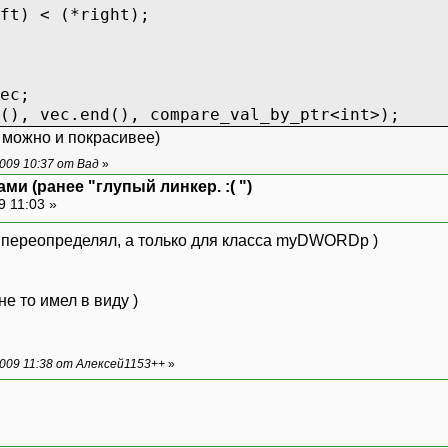
ft) < (*right);
ec;
(), vec.end(), compare_val_by_ptr<int>);
, можно и покрасивее)
009 10:37 от Вад
»
ми (ранее "глупый линкер. :( ")
9 11:03 »
не переопределял, а только для класса myDWORDp )
не то имел в виду )
009 11:38 от Алексей1153++
»