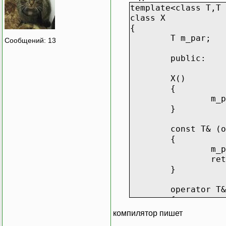
template<class T,T 
class X
{
T m_par;
Сообщений: 13
public:
X()
{
m_p
}
const T& (o
{
m_p
ret
}
operator T&
{
ret
компилятор пишет
}