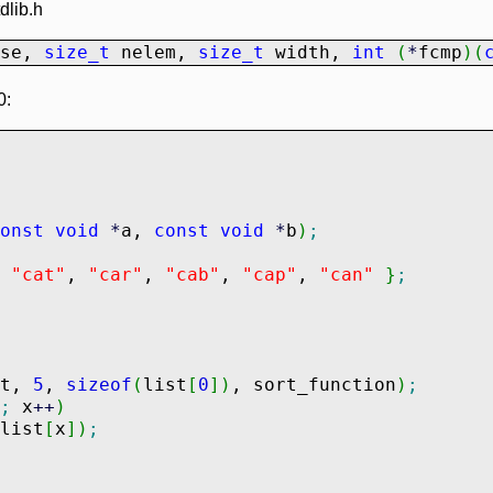
dlib.h
ase,
size_t
nelem,
size_t
width,
int
(
*
fcmp
)
(
0:
onst
void
*
a,
const
void
*
b
)
;
"cat"
,
"car"
,
"cab"
,
"cap"
,
"can"
}
;
st,
5
,
sizeof
(
list
[
0
]
)
, sort_function
)
;
;
x
++
)
list
[
x
]
)
;