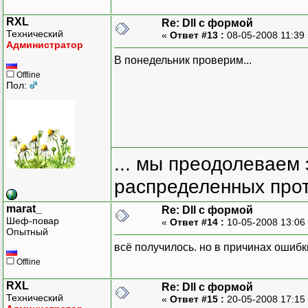
RXL
Re: Dll с формой
Технический
«
Ответ #13 :
08-05-2008 11:39
Администратор
В понедельник проверим...
Offline
Пол:
... мы преодолеваем 
распределенных прот
marat_
Re: Dll с формой
Шеф-повар
«
Ответ #14 :
10-05-2008 13:06
Опытный
всё получилось. но в причинах ошибк
Offline
RXL
Re: Dll с формой
Технический
«
Ответ #15 :
20-05-2008 17:15