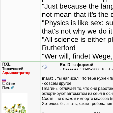
"Just because the lan
not mean that it’s the 
"Physics is like sex: s
that's not why we do i
"All science is either 
Rutherford
"Wer will, findet Wege,
RXL
Re: Dll с формой
Технический
«
Ответ #7 :
08-05-2008 10:51 
Администратор
marat_
, ты написал, что тебе нужен п
- совсем другое.
Offline
Пол:
Плагины отличает то, что они работа
экпортируют автоматом из себя в осн
Соотв., ни о каком импорте классов (
Хотелось бы знать, какие требования