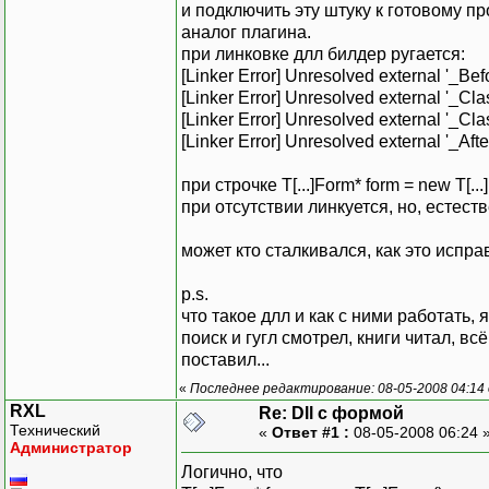
и подключить эту штуку к готовому п
аналог плагина.
при линковке длл билдер ругается:
[Linker Error] Unresolved external '_Be
[Linker Error] Unresolved external '_Cl
[Linker Error] Unresolved external '_Cl
[Linker Error] Unresolved external '_Af
при строчке T[...]Form* form = new T[...]
при отсутствии линкуется, но, естеств
может кто сталкивался, как это испра
p.s.
что такое длл и как с ними работать, 
поиск и гугл смотрел, книги читал, вс
поставил...
«
Последнее редактирование: 08-05-2008 04:14 
RXL
Re: Dll с формой
Технический
«
Ответ #1 :
08-05-2008 06:24 
Администратор
Логично, что