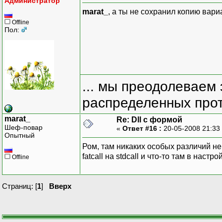
Администратор
marat_
, а ты не сохранил копию вари
Offline
Пол:
... мы преодолеваем 
распределенных прот
marat_
Re: Dll с формой
Шеф-повар
«
Ответ #16 :
20-05-2008 21:33
Опытный
Ром, там никаких особых различий не
fatcall на stdcall и что-то там в нас
Offline
Страниц: [
1
]
Вверх