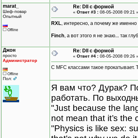
marat_
Re: Dll с формой
Шеф-повар
«
Ответ #3 :
08-05-2008 09:21 
Опытный
RXL
, интересно, а почему же именно
Offline
Finch
, а вот этого я не знаю... так гл
Джон
Re: Dll с формой
просто
«
Ответ #4 :
08-05-2008 09:26 
Администратор
С MFC классами такое прокатывает. Та
Offline
Пол:
Я вам что? Дурак? П
работать. По выходн
"Just because the lan
not mean that it’s the 
"Physics is like sex: s