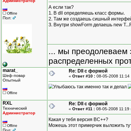
Администратор
А если так?
1. В dll определяешь класс формы.
Offline
Пол:
2. Там же создаешь сишный интерфей
3. Внутри showForm делаешь new T...For
... мы преодолеваем 
распределенных прот
marat_
Re: Dll с формой
Шеф-повар
«
Ответ #10 :
08-05-2008 11:14
Опытный
так именно так и делал
Offline
RXL
Re: Dll с формой
Технический
«
Ответ #11 :
08-05-2008 11:19
Администратор
Какая у тебя версия BC++?
Можешь этот примерчик выложить тут
Offline
Пол: