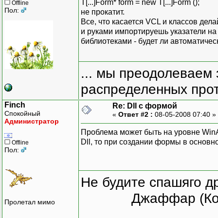
T[...]Form* form = new T[...]Form ();
Offline
Пол:
не прокатит.
Все, что касается VCL и классов дела
и руками импортируешь указатели на ф
библиотеками - будет ли автоматическ
... мы преодолеваем 
распределенных прот
Finch
Re: Dll с формой
Спокойный
«
Ответ #2 :
08-05-2008 07:40 »
Администратор
Проблема может быть на уровне WinAP
ׁDll, то при создании формы в основ
Offline
Пол:
Не будите спашяго д
Джаффар (Ко
Пролетал мимо