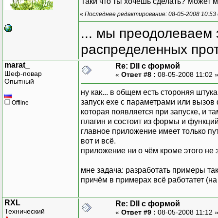
Таки что ты хочешь сделать? Может м
«
Последнее редактирование: 08-05-2008 10:53
... мы преодолеваем 
распределенных прот
marat_
Re: Dll с формой
Шеф-повар
«
Ответ #8 :
08-05-2008 11:02 
Опытный
ну как... в общем есть стороняя шту
запуск ехе с параметрами или вызов
Offline
которая появляется при запуске, и та
плагин и состоит из формы и функци
главное приложение имеет только пут
вот и всё.
приложение ни о чём кроме этого не з
мне задача: разработать примеры так
причём в примерах всё работатет (на
RXL
Re: Dll с формой
Технический
«
Ответ #9 :
08-05-2008 11:12 