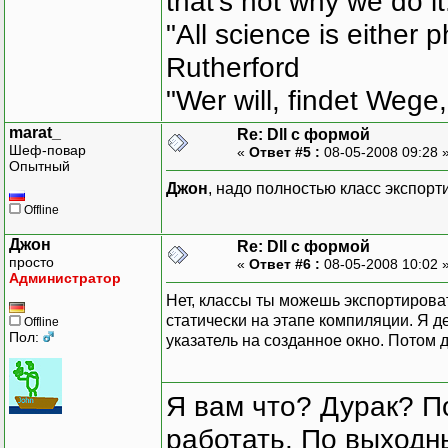
that's not why we do i
"All science is either 
Rutherford
"Wer will, findet Wege,
marat_
Re: Dll с формой
Шеф-повар
«
Ответ #5 :
08-05-2008 09:28 
Опытный
Джон
, надо полностью класс экспорт
Offline
Джон
Re: Dll с формой
просто
«
Ответ #6 :
08-05-2008 10:02 
Администратор
Нет, классы ты можешь экспортирова
статически на этапе компиляции. Я д
Offline
Пол:
указатель на созданное окно. Потом 
Я вам что? Дурак? П
работать. По выходн