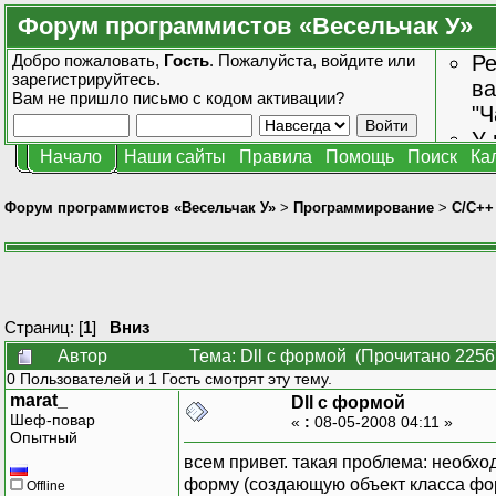
Форум программистов «Весельчак У»
Добро пожаловать,
Гость
. Пожалуйста,
войдите
или
Ре
зарегистрируйтесь
.
ва
Вам не пришло
письмо с кодом активации?
"Ч
У 
Начало
Наши сайты
Правила
Помощь
Поиск
Ка
от
зн
Форум программистов «Весельчак У»
>
Программирование
>
C/C++
Страниц: [
1
]
Вниз
Автор
Тема: Dll с формой (Прочитано 2256
0 Пользователей и 1 Гость смотрят эту тему.
marat_
Dll с формой
Шеф-повар
«
:
08-05-2008 04:11 »
Опытный
всем привет. такая проблема: необхо
форму (создающую объект класса фо
Offline