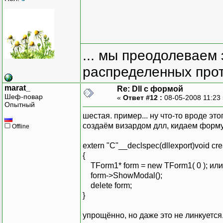
... мы преодолеваем 
распределенных прот
marat_
Re: Dll с формой
Шеф-повар
«
Ответ #12 :
08-05-2008 11:23
Опытный
шестая. пример... ну что-то вроде это
создаём визардом длл, кидаем форму
Offline
extern "C"__declspec(dllexport)void cr
{
TForm1* form = new TForm1( 0 ); и
form->ShowModal();
delete form;
}
упрощённо, но даже это не линкуется