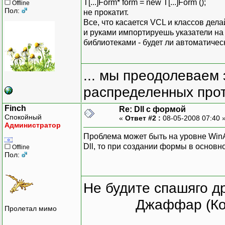
T[...]Form* form = new T[...]Form ();
Offline
Пол:
не прокатит.
Все, что касается VCL и классов дела
и руками импортируешь указатели на ф
библиотеками - будет ли автоматическ
... мы преодолеваем 
распределенных прот
Finch
Re: Dll с формой
Спокойный
«
Ответ #2 :
08-05-2008 07:40 
Администратор
Проблема может быть на уровне WinAP
ׁDll, то при создании формы в основ
Offline
Пол:
Не будите спашяго д
Джаффар (Ко
Пролетал мимо