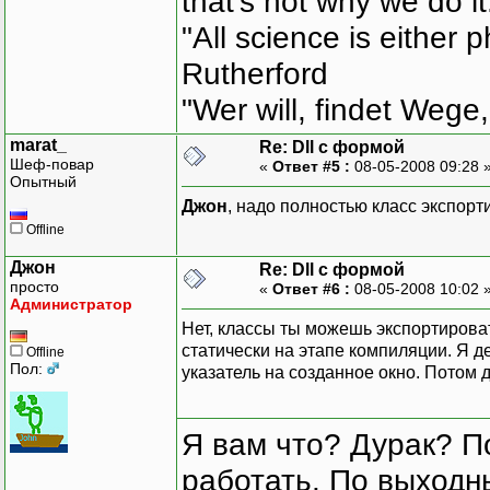
that's not why we do i
"All science is either 
Rutherford
"Wer will, findet Wege,
marat_
Re: Dll с формой
Шеф-повар
«
Ответ #5 :
08-05-2008 09:28 
Опытный
Джон
, надо полностью класс экспорт
Offline
Джон
Re: Dll с формой
просто
«
Ответ #6 :
08-05-2008 10:02 
Администратор
Нет, классы ты можешь экспортирова
статически на этапе компиляции. Я д
Offline
Пол:
указатель на созданное окно. Потом 
Я вам что? Дурак? П
работать. По выходн