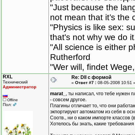
"Just because the lan
not mean that it’s the 
"Physics is like sex: s
that's not why we do i
"All science is either 
Rutherford
"Wer will, findet Wege,
RXL
Re: Dll с формой
Технический
«
Ответ #7 :
08-05-2008 10:51 
Администратор
marat_
, ты написал, что тебе нужен п
- совсем другое.
Offline
Пол:
Плагины отличает то, что они работа
экпортируют автоматом из себя в осн
Соотв., ни о каком импорте классов (
Хотелось бы знать, какие требования