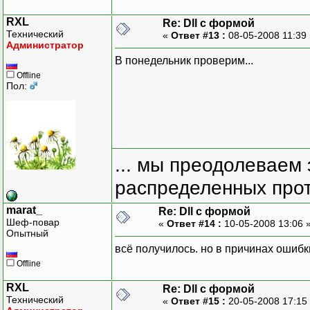
RXL
Re: Dll с формой
Технический
«
Ответ #13 :
08-05-2008 11:39
Администратор
В понедельник проверим...
Offline
Пол:
... мы преодолеваем 
распределенных прот
marat_
Re: Dll с формой
Шеф-повар
«
Ответ #14 :
10-05-2008 13:06 
Опытный
всё получилось. но в причинах ошибк
Offline
RXL
Re: Dll с формой
Технический
«
Ответ #15 :
20-05-2008 17:15