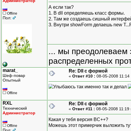
Администратор
А если так?
1. В dll определяешь класс формы.
Offline
Пол:
2. Там же создаешь сишный интерфей
3. Внутри showForm делаешь new T...For
... мы преодолеваем 
распределенных прот
marat_
Re: Dll с формой
Шеф-повар
«
Ответ #10 :
08-05-2008 11:14
Опытный
так именно так и делал
Offline
RXL
Re: Dll с формой
Технический
«
Ответ #11 :
08-05-2008 11:19
Администратор
Какая у тебя версия BC++?
Можешь этот примерчик выложить тут
Offline
Пол: