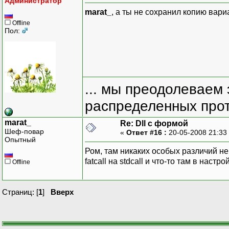
Администратор
marat_
, а ты не сохранил копию вари
Offline
Пол:
... мы преодолеваем 
распределенных прот
marat_
Re: Dll с формой
Шеф-повар
«
Ответ #16 :
20-05-2008 21:33
Опытный
Ром, там никаких особых различий не
fatcall на stdcall и что-то там в нас
Offline
Страниц: [
1
]
Вверх