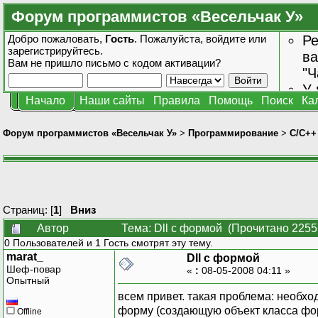
Форум программистов «Весельчак У»
Добро пожаловать,
Гость
. Пожалуйста,
войдите
или
Ре
зарегистрируйтесь
.
ва
Вам не пришло
письмо с кодом активации?
"Ч
У 
Начало
Наши сайты
Правила
Помощь
Поиск
Ка
от
зн
Форум программистов «Весельчак У»
>
Программирование
>
C/C++
Страниц: [
1
]
Вниз
Автор
Тема: Dll с формой (Прочитано 2255
0 Пользователей и 1 Гость смотрят эту тему.
marat_
Dll с формой
Шеф-повар
«
:
08-05-2008 04:11 »
Опытный
всем привет. такая проблема: необхо
форму (создающую объект класса фо
Offline