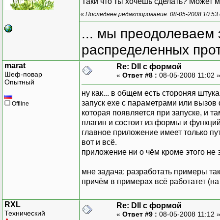
Таки что ты хочешь сделать? Может м
«
Последнее редактирование: 08-05-2008 10:53
... мы преодолеваем 
распределенных прот
marat_
Re: Dll с формой
Шеф-повар
«
Ответ #8 :
08-05-2008 11:02 
Опытный
ну как... в общем есть стороняя шту
запуск ехе с параметрами или вызов
Offline
которая появляется при запуске, и та
плагин и состоит из формы и функци
главное приложение имеет только пут
вот и всё.
приложение ни о чём кроме этого не з
мне задача: разработать примеры так
причём в примерах всё работатет (на
RXL
Re: Dll с формой
Технический
«
Ответ #9 :
08-05-2008 11:12 