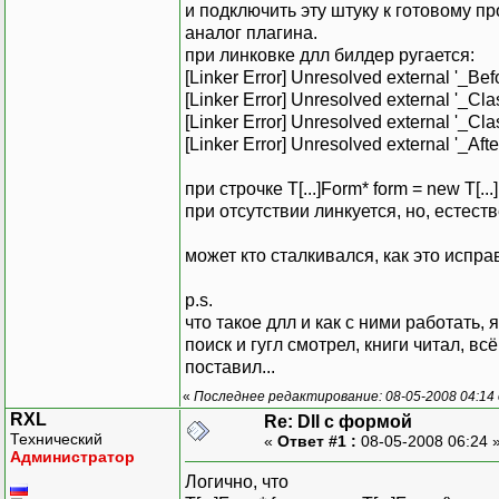
и подключить эту штуку к готовому п
аналог плагина.
при линковке длл билдер ругается:
[Linker Error] Unresolved external '_Be
[Linker Error] Unresolved external '_Cl
[Linker Error] Unresolved external '_Cl
[Linker Error] Unresolved external '_Af
при строчке T[...]Form* form = new T[...]
при отсутствии линкуется, но, естеств
может кто сталкивался, как это испра
p.s.
что такое длл и как с ними работать, 
поиск и гугл смотрел, книги читал, вс
поставил...
«
Последнее редактирование: 08-05-2008 04:14 
RXL
Re: Dll с формой
Технический
«
Ответ #1 :
08-05-2008 06:24 
Администратор
Логично, что