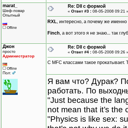
marat_
Re: Dll с формой
Шеф-повар
«
Ответ #3 :
08-05-2008 09:21 
Опытный
RXL
, интересно, а почему же именно
Offline
Finch
, а вот этого я не знаю... так гл
Джон
Re: Dll с формой
просто
«
Ответ #4 :
08-05-2008 09:26 
Администратор
С MFC классами такое прокатывает. Та
Offline
Пол:
Я вам что? Дурак? П
работать. По выходн
"Just because the lan
not mean that it’s the 
"Physics is like sex: s