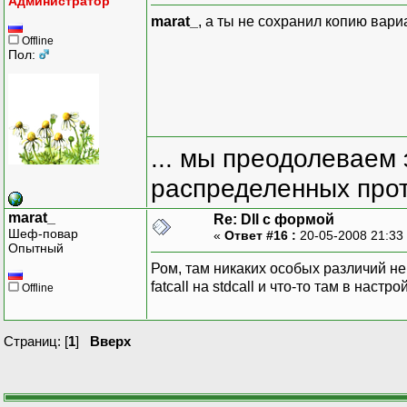
Администратор
marat_
, а ты не сохранил копию вари
Offline
Пол:
... мы преодолеваем 
распределенных прот
marat_
Re: Dll с формой
Шеф-повар
«
Ответ #16 :
20-05-2008 21:33
Опытный
Ром, там никаких особых различий не
fatcall на stdcall и что-то там в нас
Offline
Страниц: [
1
]
Вверх