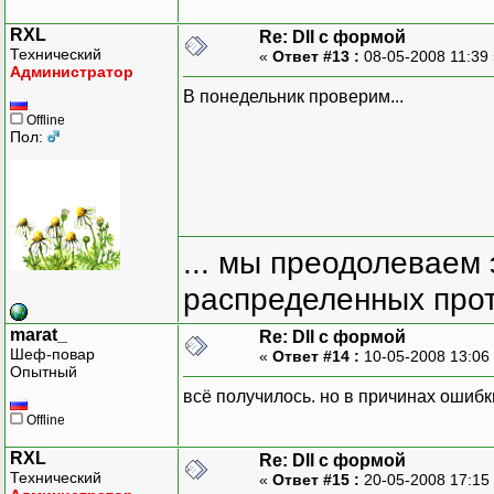
RXL
Re: Dll с формой
Технический
«
Ответ #13 :
08-05-2008 11:39
Администратор
В понедельник проверим...
Offline
Пол:
... мы преодолеваем 
распределенных прот
marat_
Re: Dll с формой
Шеф-повар
«
Ответ #14 :
10-05-2008 13:06
Опытный
всё получилось. но в причинах ошибк
Offline
RXL
Re: Dll с формой
Технический
«
Ответ #15 :
20-05-2008 17:15