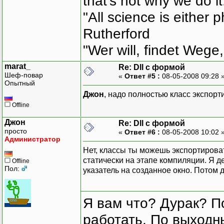
that's not why we do i
"All science is either 
Rutherford
"Wer will, findet Wege,
marat_
Re: Dll с формой
Шеф-повар
«
Ответ #5 :
08-05-2008 09:28 
Опытный
Джон
, надо полностью класс экспорт
Offline
Джон
Re: Dll с формой
просто
«
Ответ #6 :
08-05-2008 10:02 
Администратор
Нет, классы ты можешь экспортирова
статически на этапе компиляции. Я д
Offline
Пол:
указатель на созданное окно. Потом 
Я вам что? Дурак? П
работать. По выходн