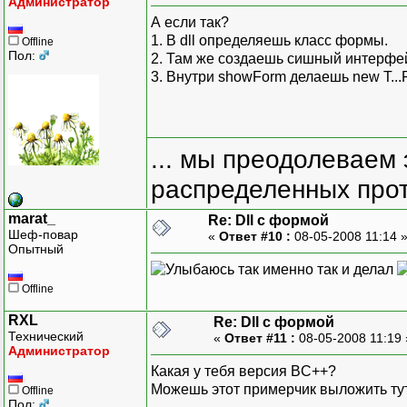
Администратор
А если так?
1. В dll определяешь класс формы.
Offline
Пол:
2. Там же создаешь сишный интерфей
3. Внутри showForm делаешь new T...For
... мы преодолеваем 
распределенных прот
marat_
Re: Dll с формой
Шеф-повар
«
Ответ #10 :
08-05-2008 11:14 
Опытный
так именно так и делал
Offline
RXL
Re: Dll с формой
Технический
«
Ответ #11 :
08-05-2008 11:19
Администратор
Какая у тебя версия BC++?
Можешь этот примерчик выложить тут
Offline
Пол: