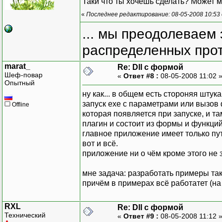
Таки что ты хочешь сделать? Может м
«
Последнее редактирование: 08-05-2008 10:53
... мы преодолеваем 
распределенных прот
marat_
Re: Dll с формой
Шеф-повар
«
Ответ #8 :
08-05-2008 11:02 
Опытный
ну как... в общем есть стороняя шту
запуск ехе с параметрами или вызов
Offline
которая появляется при запуске, и та
плагин и состоит из формы и функци
главное приложение имеет только пут
вот и всё.
приложение ни о чём кроме этого не з
мне задача: разработать примеры так
причём в примерах всё работатет (на
RXL
Re: Dll с формой
Технический
«
Ответ #9 :
08-05-2008 11:12 