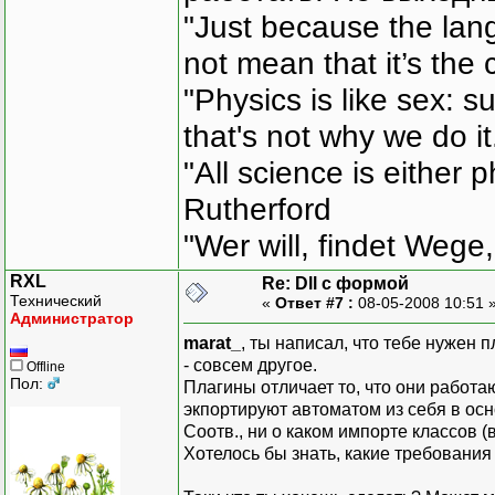
"Just because the lan
not mean that it’s the 
"Physics is like sex: s
that's not why we do i
"All science is either 
Rutherford
"Wer will, findet Wege,
RXL
Re: Dll с формой
Технический
«
Ответ #7 :
08-05-2008 10:51 
Администратор
marat_
, ты написал, что тебе нужен п
- совсем другое.
Offline
Пол:
Плагины отличает то, что они работа
экпортируют автоматом из себя в осн
Соотв., ни о каком импорте классов (
Хотелось бы знать, какие требования