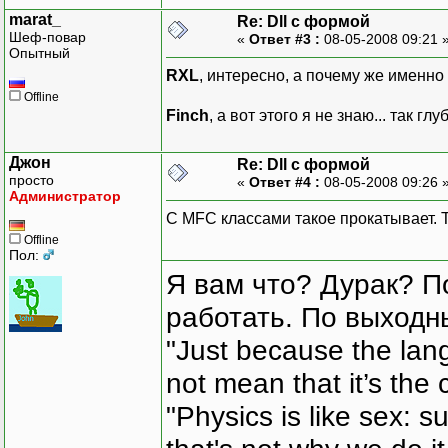
marat_
Re: Dll с формой
Шеф-повар
«
Ответ #3 :
08-05-2008 09:21 
Опытный
RXL
, интересно, а почему же именно
Offline
Finch
, а вот этого я не знаю... так гл
Джон
Re: Dll с формой
просто
«
Ответ #4 :
08-05-2008 09:26 
Администратор
С MFC классами такое прокатывает. Та
Offline
Пол:
Я вам что? Дурак? П
работать. По выходн
"Just because the lan
not mean that it’s the 
"Physics is like sex: s