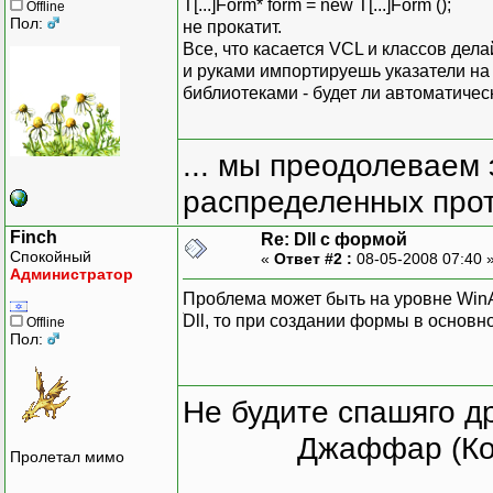
T[...]Form* form = new T[...]Form ();
Offline
Пол:
не прокатит.
Все, что касается VCL и классов дела
и руками импортируешь указатели на ф
библиотеками - будет ли автоматическ
... мы преодолеваем 
распределенных прот
Finch
Re: Dll с формой
Спокойный
«
Ответ #2 :
08-05-2008 07:40 
Администратор
Проблема может быть на уровне WinAP
ׁDll, то при создании формы в основ
Offline
Пол:
Не будите спашяго д
Джаффар (Ко
Пролетал мимо