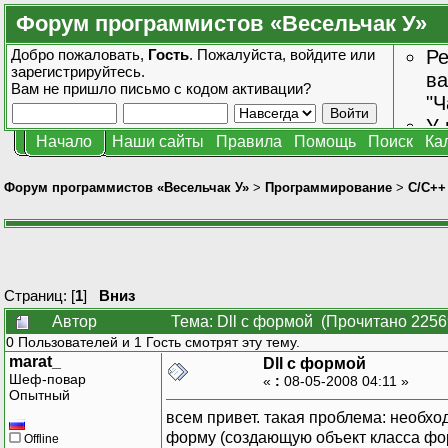
Форум программистов «Весельчак У»
Добро пожаловать,
Гость
. Пожалуйста,
войдите
или
Ре
зарегистрируйтесь
.
ва
Вам не пришло
письмо с кодом активации?
"Ч
У 
Начало
Наши сайты
Правила
Помощь
Поиск
Ка
от
зн
Форум программистов «Весельчак У»
>
Программирование
>
C/C++
Страниц: [
1
]
Вниз
Автор
Тема: Dll с формой (Прочитано 2256
0 Пользователей и 1 Гость смотрят эту тему.
marat_
Dll с формой
Шеф-повар
«
:
08-05-2008 04:11 »
Опытный
всем привет. такая проблема: необхо
форму (создающую объект класса фо
Offline