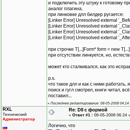
и подключить эту штуку к готовому п
аналог плагина.
при линковке длл билдер ругается:
[Linker Error] Unresolved external '_Be
[Linker Error] Unresolved external '_Cl
[Linker Error] Unresolved external '_Cl
[Linker Error] Unresolved external '_Af
при строчке T[...]Form* form = new T[...]
при отсутствии линкуется, но, естеств
может кто сталкивался, как это испра
p.s.
что такое длл и как с ними работать, 
поиск и гугл смотрел, книги читал, вс
поставил...
«
Последнее редактирование: 08-05-2008 04:14 
RXL
Re: Dll с формой
Технический
«
Ответ #1 :
08-05-2008 06:24 
Администратор
Логично, что