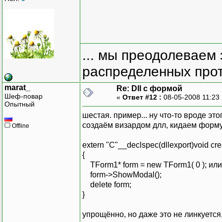
... мы преодолеваем 
распределенных прот
marat_
Re: Dll с формой
Шеф-повар
«
Ответ #12 :
08-05-2008 11:23
Опытный
шестая. пример... ну что-то вроде это
создаём визардом длл, кидаем форму
Offline
extern "C"__declspec(dllexport)void cr
{
TForm1* form = new TForm1( 0 ); и
form->ShowModal();
delete form;
}
упрощённо, но даже это не линкуется