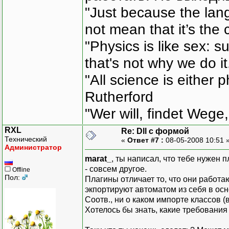
"Just because the lan
not mean that it’s the 
"Physics is like sex: s
that's not why we do i
"All science is either 
Rutherford
"Wer will, findet Wege,
RXL
Re: Dll с формой
Технический
«
Ответ #7 :
08-05-2008 10:51 
Администратор
marat_
, ты написал, что тебе нужен п
- совсем другое.
Offline
Пол:
Плагины отличает то, что они работа
экпортируют автоматом из себя в осн
Соотв., ни о каком импорте классов (
Хотелось бы знать, какие требования