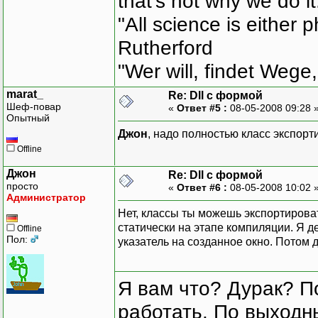
that's not why we do i
"All science is either 
Rutherford
"Wer will, findet Wege,
marat_
Re: Dll с формой
Шеф-повар
«
Ответ #5 :
08-05-2008 09:28 
Опытный
Джон
, надо полностью класс экспорт
Offline
Джон
Re: Dll с формой
просто
«
Ответ #6 :
08-05-2008 10:02 
Администратор
Нет, классы ты можешь экспортирова
статически на этапе компиляции. Я д
Offline
Пол:
указатель на созданное окно. Потом 
Я вам что? Дурак? П
работать. По выходн