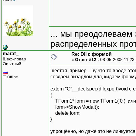
... мы преодолеваем 
распределенных прот
marat_
Re: Dll с формой
Шеф-повар
«
Ответ #12 :
08-05-2008 11:23
Опытный
шестая. пример... ну что-то вроде это
создаём визардом длл, кидаем форму
Offline
extern "C"__declspec(dllexport)void cr
{
TForm1* form = new TForm1( 0 ); и
form->ShowModal();
delete form;
}
упрощённо, но даже это не линкуется