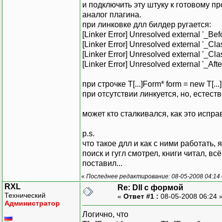
и подключить эту штуку к готовому п
аналог плагина.
при линковке длл билдер ругается:
[Linker Error] Unresolved external '_Be
[Linker Error] Unresolved external '_Cl
[Linker Error] Unresolved external '_Cl
[Linker Error] Unresolved external '_Af
при строчке T[...]Form* form = new T[...]
при отсутствии линкуется, но, естеств
может кто сталкивался, как это испра
p.s.
что такое длл и как с ними работать, 
поиск и гугл смотрел, книги читал, вс
поставил...
«
Последнее редактирование: 08-05-2008 04:14 
RXL
Re: Dll с формой
Технический
«
Ответ #1 :
08-05-2008 06:24 
Администратор
Логично, что