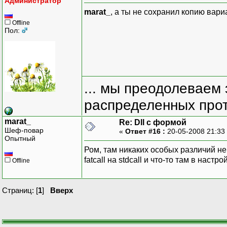
Администратор
marat_
, а ты не сохранил копию вари
Offline
Пол:
... мы преодолеваем 
распределенных прот
marat_
Re: Dll с формой
Шеф-повар
«
Ответ #16 :
20-05-2008 21:33
Опытный
Ром, там никаких особых различий не
fatcall на stdcall и что-то там в нас
Offline
Страниц: [
1
]
Вверх