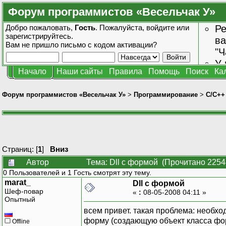
Форум программистов «Весельчак У»
Добро пожаловать,
Гость
. Пожалуйста,
войдите
или
Ре
зарегистрируйтесь
.
ва
Вам не пришло
письмо с кодом активации?
"Ч
У 
Начало
Наши сайты
Правила
Помощь
Поиск
Ка
от
зн
Форум программистов «Весельчак У»
>
Программирование
>
C/C++
Страниц: [
1
]
Вниз
Автор
Тема: Dll с формой (Прочитано 2254
0 Пользователей и 1 Гость смотрят эту тему.
marat_
Dll с формой
Шеф-повар
«
:
08-05-2008 04:11 »
Опытный
всем привет. такая проблема: необхо
форму (создающую объект класса фо
Offline