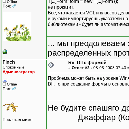
T[...]Form* form = new T[...]Form ();
Offline
Пол:
не прокатит.
Все, что касается VCL и классов дела
и руками импортируешь указатели на ф
библиотеками - будет ли автоматическ
... мы преодолеваем 
распределенных прот
Finch
Re: Dll с формой
Спокойный
«
Ответ #2 :
08-05-2008 07:40 
Администратор
Проблема может быть на уровне WinAP
ׁDll, то при создании формы в основ
Offline
Пол:
Не будите спашяго д
Джаффар (Ко
Пролетал мимо