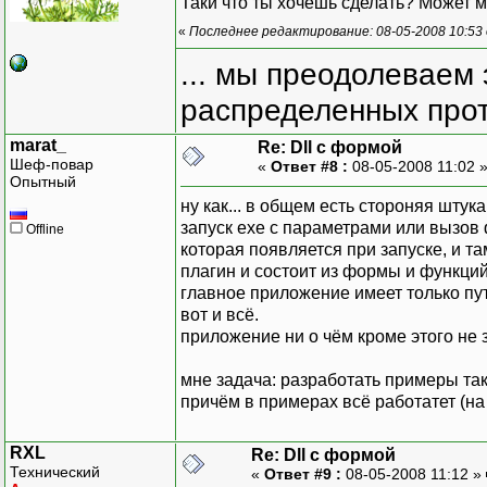
Таки что ты хочешь сделать? Может м
«
Последнее редактирование: 08-05-2008 10:53
... мы преодолеваем 
распределенных прот
marat_
Re: Dll с формой
Шеф-повар
«
Ответ #8 :
08-05-2008 11:02 
Опытный
ну как... в общем есть стороняя шту
запуск ехе с параметрами или вызов
Offline
которая появляется при запуске, и та
плагин и состоит из формы и функци
главное приложение имеет только пут
вот и всё.
приложение ни о чём кроме этого не з
мне задача: разработать примеры так
причём в примерах всё работатет (на
RXL
Re: Dll с формой
Технический
«
Ответ #9 :
08-05-2008 11:12 »