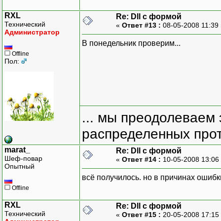
RXL
Re: Dll с формой
Технический
«
Ответ #13 :
08-05-2008 11:39
Администратор
В понедельник проверим...
Offline
Пол:
... мы преодолеваем 
распределенных прот
marat_
Re: Dll с формой
Шеф-повар
«
Ответ #14 :
10-05-2008 13:06
Опытный
всё получилось. но в причинах ошибк
Offline
RXL
Re: Dll с формой
Технический
«
Ответ #15 :
20-05-2008 17:15