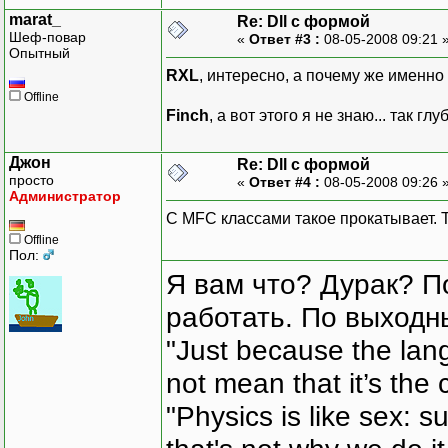
marat_
Re: Dll с формой
Шеф-повар
«
Ответ #3 :
08-05-2008 09:21 
Опытный
RXL
, интересно, а почему же именно
Offline
Finch
, а вот этого я не знаю... так гл
Джон
Re: Dll с формой
просто
«
Ответ #4 :
08-05-2008 09:26 
Администратор
С MFC классами такое прокатывает. Та
Offline
Пол:
Я вам что? Дурак? П
работать. По выходн
"Just because the lan
not mean that it’s the 
"Physics is like sex: s