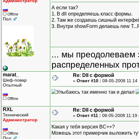
Администратор
А если так?
1. В dll определяешь класс формы.
Offline
Пол:
2. Там же создаешь сишный интерфей
3. Внутри showForm делаешь new T...For
... мы преодолеваем 
распределенных прот
marat_
Re: Dll с формой
Шеф-повар
«
Ответ #10 :
08-05-2008 11:14
Опытный
так именно так и делал
Offline
RXL
Re: Dll с формой
Технический
«
Ответ #11 :
08-05-2008 11:19
Администратор
Какая у тебя версия BC++?
Можешь этот примерчик выложить тут
Offline
Пол: