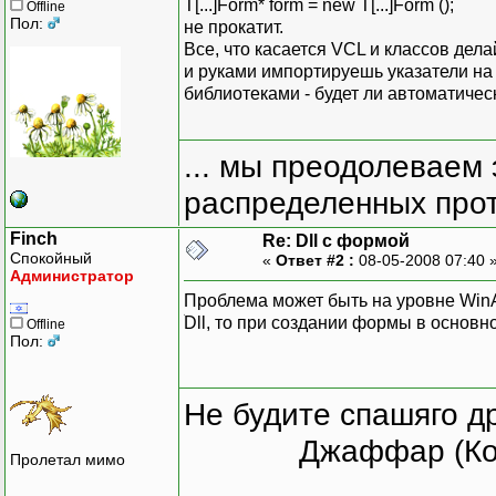
T[...]Form* form = new T[...]Form ();
Offline
Пол:
не прокатит.
Все, что касается VCL и классов дела
и руками импортируешь указатели на ф
библиотеками - будет ли автоматическ
... мы преодолеваем 
распределенных прот
Finch
Re: Dll с формой
Спокойный
«
Ответ #2 :
08-05-2008 07:40 
Администратор
Проблема может быть на уровне WinAP
ׁDll, то при создании формы в основ
Offline
Пол:
Не будите спашяго д
Джаффар (Ко
Пролетал мимо