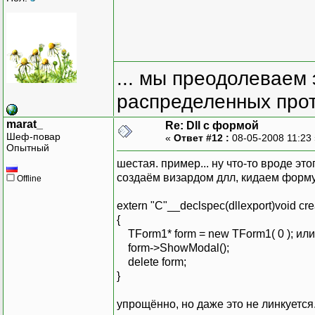
... мы преодолеваем 
распределенных прот
marat_
Re: Dll с формой
Шеф-повар
«
Ответ #12 :
08-05-2008 11:23
Опытный
шестая. пример... ну что-то вроде это
создаём визардом длл, кидаем форму
Offline
extern "C"__declspec(dllexport)void cr
{
TForm1* form = new TForm1( 0 ); и
form->ShowModal();
delete form;
}
упрощённо, но даже это не линкуется