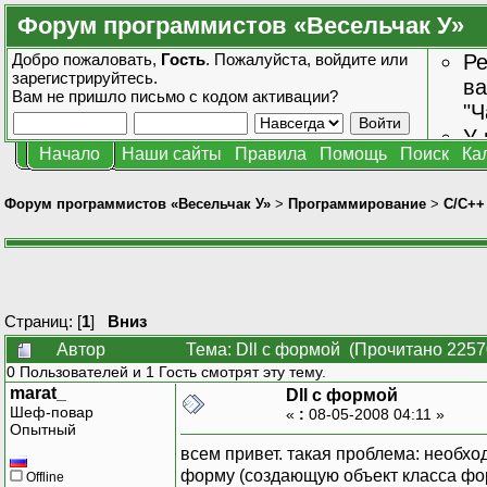
Форум программистов «Весельчак У»
Добро пожаловать,
Гость
. Пожалуйста,
войдите
или
Ре
зарегистрируйтесь
.
ва
Вам не пришло
письмо с кодом активации?
"Ч
У 
Начало
Наши сайты
Правила
Помощь
Поиск
Ка
от
зн
Форум программистов «Весельчак У»
>
Программирование
>
C/C++
Страниц: [
1
]
Вниз
Автор
Тема: Dll с формой (Прочитано 2257
0 Пользователей и 1 Гость смотрят эту тему.
marat_
Dll с формой
Шеф-повар
«
:
08-05-2008 04:11 »
Опытный
всем привет. такая проблема: необхо
форму (создающую объект класса фо
Offline