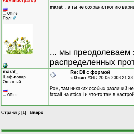
Администратор
marat_
, а ты не сохранил копию вари
Offline
Пол:
... мы преодолеваем 
распределенных прот
marat_
Re: Dll с формой
Шеф-повар
«
Ответ #16 :
20-05-2008 21:33
Опытный
Ром, там никаких особых различий не
fatcall на stdcall и что-то там в нас
Offline
Страниц: [
1
]
Вверх