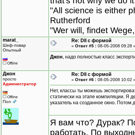
that's not why we do i
"All science is either 
Rutherford
"Wer will, findet Wege,
marat_
Re: Dll с формой
Шеф-повар
«
Ответ #5 :
08-05-2008 09:28 
Опытный
Джон
, надо полностью класс экспорт
Offline
Джон
Re: Dll с формой
просто
«
Ответ #6 :
08-05-2008 10:02 
Администратор
Нет, классы ты можешь экспортирова
статически на этапе компиляции. Я д
Offline
Пол:
указатель на созданное окно. Потом 
Я вам что? Дурак? П
работать. По выходн