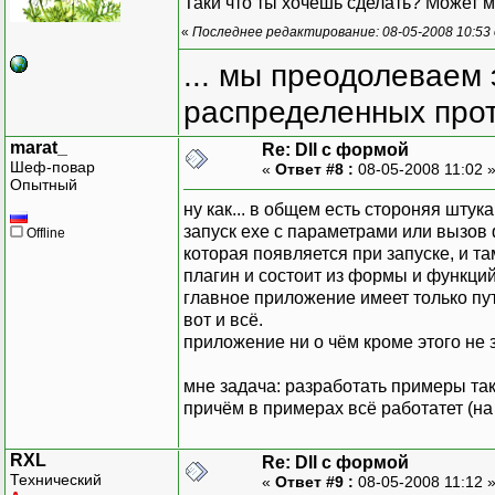
Таки что ты хочешь сделать? Может м
«
Последнее редактирование: 08-05-2008 10:53
... мы преодолеваем 
распределенных прот
marat_
Re: Dll с формой
Шеф-повар
«
Ответ #8 :
08-05-2008 11:02 
Опытный
ну как... в общем есть стороняя шту
запуск ехе с параметрами или вызов
Offline
которая появляется при запуске, и та
плагин и состоит из формы и функци
главное приложение имеет только пут
вот и всё.
приложение ни о чём кроме этого не з
мне задача: разработать примеры так
причём в примерах всё работатет (на
RXL
Re: Dll с формой
Технический
«
Ответ #9 :
08-05-2008 11:12 