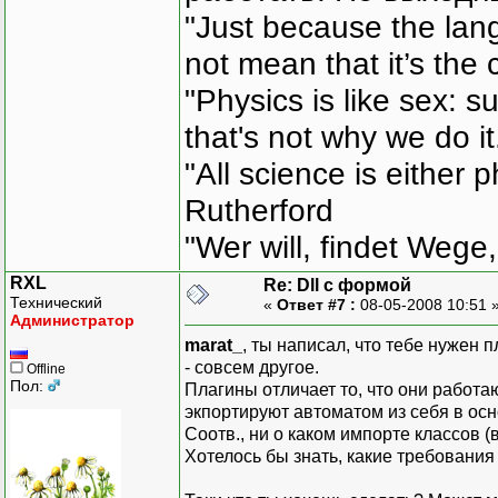
"Just because the lan
not mean that it’s the 
"Physics is like sex: s
that's not why we do i
"All science is either 
Rutherford
"Wer will, findet Wege,
RXL
Re: Dll с формой
Технический
«
Ответ #7 :
08-05-2008 10:51 
Администратор
marat_
, ты написал, что тебе нужен п
- совсем другое.
Offline
Пол:
Плагины отличает то, что они работа
экпортируют автоматом из себя в осн
Соотв., ни о каком импорте классов (
Хотелось бы знать, какие требования