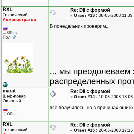
RXL
Re: Dll с формой
Технический
«
Ответ #13 :
08-05-2008 11:39
Администратор
В понедельник проверим...
Offline
Пол:
... мы преодолеваем 
распределенных прот
marat_
Re: Dll с формой
Шеф-повар
«
Ответ #14 :
10-05-2008 13:06
Опытный
всё получилось. но в причинах ошибк
Offline
RXL
Re: Dll с формой
Технический
«
Ответ #15 :
20-05-2008 17:15