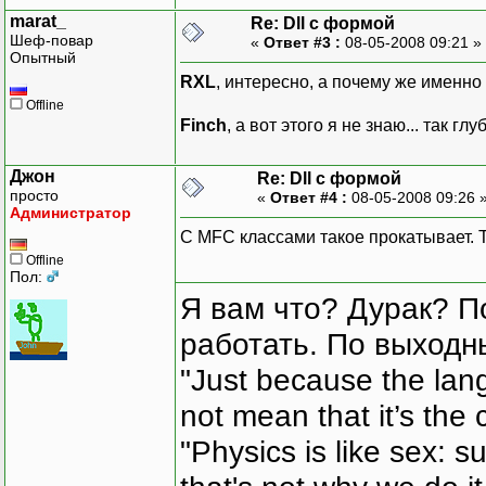
marat_
Re: Dll с формой
Шеф-повар
«
Ответ #3 :
08-05-2008 09:21 »
Опытный
RXL
, интересно, а почему же именно
Offline
Finch
, а вот этого я не знаю... так гл
Джон
Re: Dll с формой
просто
«
Ответ #4 :
08-05-2008 09:26 
Администратор
С MFC классами такое прокатывает. Та
Offline
Пол:
Я вам что? Дурак? П
работать. По выходн
"Just because the lan
not mean that it’s the 
"Physics is like sex: s