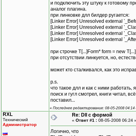
и подключить эту штуку к готовому п
аналог плагина.
при линковке длл билдер ругается:
[Linker Error] Unresolved external '_Be
[Linker Error] Unresolved external '_Cl
[Linker Error] Unresolved external '_Cl
[Linker Error] Unresolved external '_Af
при строчке T[...]Form* form = new T[...]
при отсутствии линкуется, но, естеств
может кто сталкивался, как это испра
p.s.
что такое длл и как с ними работать, 
поиск и гугл смотрел, книги читал, вс
поставил...
«
Последнее редактирование: 08-05-2008 04:14 
RXL
Re: Dll с формой
Технический
«
Ответ #1 :
08-05-2008 06:24 
Администратор
Логично, что