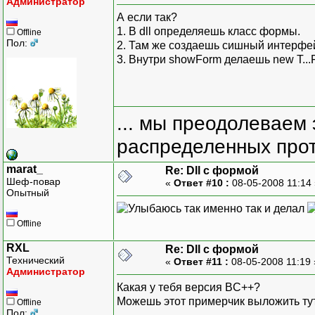
Администратор
А если так?
1. В dll определяешь класс формы.
Offline
Пол:
2. Там же создаешь сишный интерфей
3. Внутри showForm делаешь new T...For
... мы преодолеваем 
распределенных прот
marat_
Re: Dll с формой
Шеф-повар
«
Ответ #10 :
08-05-2008 11:14
Опытный
так именно так и делал
Offline
RXL
Re: Dll с формой
Технический
«
Ответ #11 :
08-05-2008 11:19
Администратор
Какая у тебя версия BC++?
Можешь этот примерчик выложить тут
Offline
Пол: