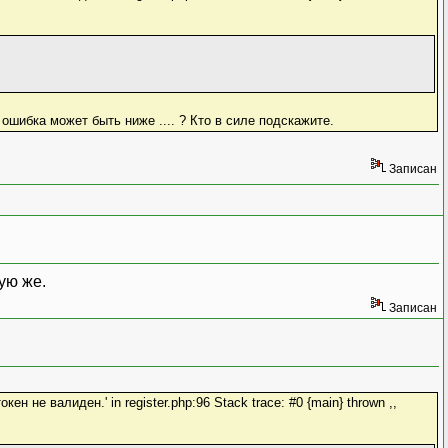
 ошибка может быть ниже .... ? Кто в силе подскажите.
Записан
ую же.
Записан
ен не валиден.' in register.php:96 Stack trace: #0 {main} thrown ,,