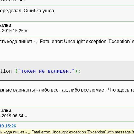
переделал. Ошибка ушла.
сылки
-2019 15:26 »
кода пишет - ,, Fatal error: Uncaught exception 'Exception' w
ption
(
"токен не валиден."
)
;
зные варианты - либо все так, либо все ломает. Что здесь т
сылки
-2019 06:54 »
19 15:26
да пишет - ,, Fatal error: Uncaught exception 'Exception' with message 'ток