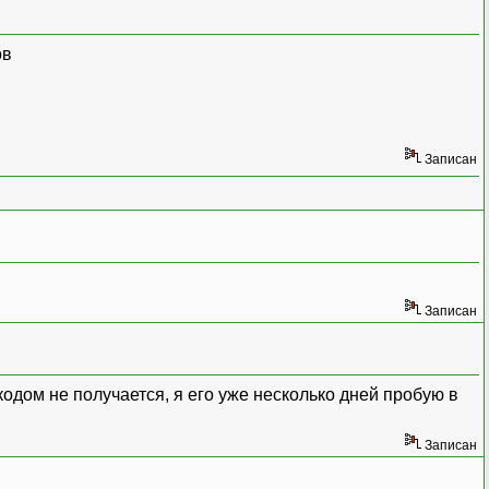
ов
GET
[
"token"
]
)
)
{
Записан
ючение исключение с сообщением
'токен не вал
rs WHERE token = ?");
Записан
одом не получается, я его уже несколько дней пробую в
Записан