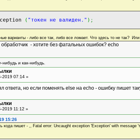
ception
(
"токен не валиден."
)
;
ные варианты - либо все так, либо все ломает. Что здесь то не так? Или
т обработчик - хотите без фатальных ошибок? echo
-нибудь и как-нибудь.
сылки
-2019 07:14 »
л ответа, но если поменять else на echo - ошибку пишет так
сылки
-2019 11:12 »
19 15:26
да пишет - ,, Fatal error: Uncaught exception 'Exception' with message 'ток