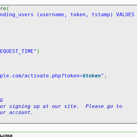
re
{
nding_users (username, token, tstamp) VALUES
EQUEST_TIME"
]
ple.com/activate.php?token=
$token
"
;
G
gning up at our site. Please go to
ur account.
ivate your account"
,
$message
)
;
сылки