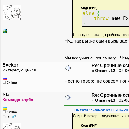
Код: (PHP)
else
{
throw
new
Ex
}
Я сегодня читал , пробовал раз
Ну... так вы же сами вызывае
Мы все учились понемногу... Чему
Svekor
Re: Срочные с
Интересующийся
«
Ответ #12 :
02-06
Честно говоря не совсем поня
Offline
Sla
Re: Срочные с
Команда клуба
«
Ответ #13 :
02-06
Цитата: Svekor от 01-06-20
Offline
Добрый вечер, следующая часть ко
Пол:
Код: (PHP)