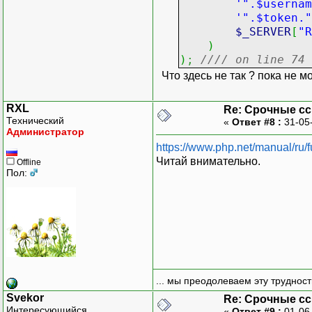
'".$usernam
'".$token."
$_SERVER
[
"R
)
)
;
//// on line 74
Что здесь не так ? пока не мо
RXL
Re: Срочные с
Технический
«
Ответ #8 :
31-05
Администратор
https://www.php.net/manual/ru/
Читай внимательно.
Offline
Пол:
... мы преодолеваем эту труднос
Svekor
Re: Срочные с
Интересующийся
«
Ответ #9 :
01-06