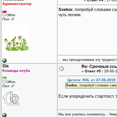
}
Администратор
Svekor
, попробуй словами сам
// активируем польз
чуть логики.
Offline
// ...
Пол:
// удаляем токен из
$query = $db->prepa
"DELETE FROM pendi
$query->execute(
array(
$username,
... мы преодолеваем эту труднос
$token,
$tstamp
Sla
Re: Срочные сс
Команда клуба
)
«
Ответ #5 :
28-05-2
);
Цитата: RXL от 27-05-2019 
Offline
Svekor
, попробуй словами само
Пол:
// 1 день в секунда
$delta = 86400;
Если упорядочить стартпост, 
// проверка
if ($_SERVER["REQUE
throw new Excepti
Мы все учились понемногу... Чему