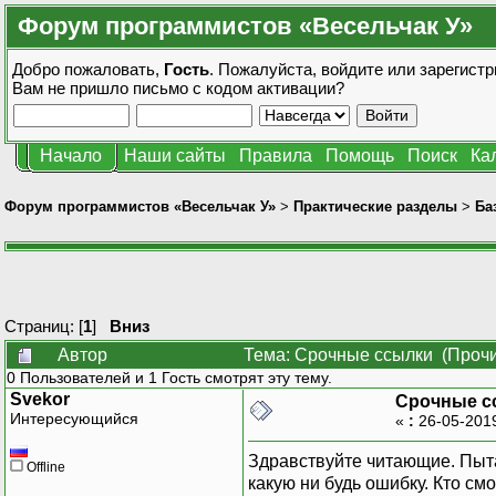
Форум программистов «Весельчак У»
Добро пожаловать,
Гость
. Пожалуйста,
войдите
или
зарегистр
Вам не пришло
письмо с кодом активации?
Начало
Наши сайты
Правила
Помощь
Поиск
Ка
Форум программистов «Весельчак У»
>
Практические разделы
>
Ба
Страниц: [
1
]
Вниз
Автор
Тема: Срочные ссылки (Прочи
0 Пользователей и 1 Гость смотрят эту тему.
Svekor
Срочные с
Интересующийся
«
:
26-05-201
Здравствуйте читающие. Пыта
Offline
какую ни будь ошибку. Кто см