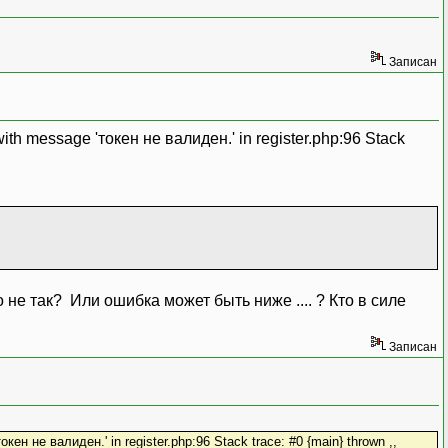
Записан
ith message 'токен не валиден.' in register.php:96 Stack
о не так? Или ошибка может быть ниже .... ? Кто в силе
Записан
ен не валиден.' in register.php:96 Stack trace: #0 {main} thrown ,,