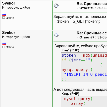
}
Svekor
Re: Срочные с
// активируем польз
Интересующийся
«
Ответ #6 :
30-05
// ...
Здравствуйте, я так понимаю что
Offline
$token = $_GET["token"];
Svekor
Re: Срочные с
Интересующийся
«
Ответ #7 :
31-05
Здравствуйте, сейчас пробую 
Offline
Код: (PHP)
$token
=
md5
(
uniqid
if
(
$err
==
""
)
{
mysql_query
(
"INSERT INTO pendi
)
;
А вот следующая часть выдает 
Код: (PHP)
mysql_query
(
array
(