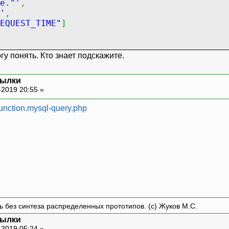
e."'
,
'
,
EQUEST_TIME"
]
гу понять. Кто знает подскажите.
сылки
-2019 20:55 »
function.mysql-query.php
ть без синтеза распределенных прототипов. (с) Жуков М.С.
сылки
-2019 05:24 »