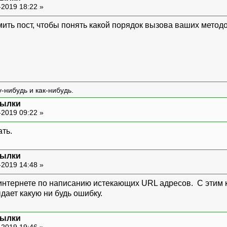
-2019 18:22 »
ть пост, чтобы понять какой порядок вызова ваших метод
ken"
]
)
&&
preg_match
(
'/^[0-9A-F]{40}$/i'
,
$_
"token"
]
;
tion
(
"токен не валиден."
)
;
-нибудь и как-нибудь.
сылки
 пишет
-
,,
Неустранимая ошибка
:
Uncaught искл
-2019 09:22 »
ть.
re("SELECT username, tstamp FROM pending_use
ay($token));
h(PDO::FETCH_ASSOC);
сылки
();
-2019 14:48 »
 интернете по написанию истекающих URL адресов. С этим к
дает какую ни будь ошибку.
сылки
on("токен не валиден.");
-2019 19:46 »