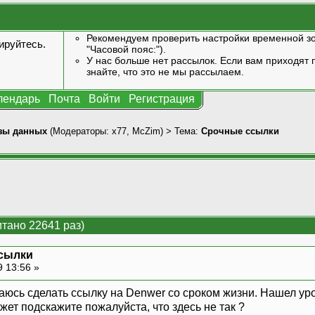
Рекомендуем проверить настройки временной зо
ируйтесь
.
"Часовой пояс:").
У нас больше нет рассылок. Если вам приходят п
знайте, что это не мы рассылаем.
лендарь
Почта
Войти
Регистрация
зы данных
(Модераторы:
x77
,
McZim
) > Тема:
Срочные ссылки
тано 22641 раз)
сылки
9 13:56 »
юсь сделать ссылку на Denwer со сроком жизни. Нашел урок
ожет подскажите пожалуйста, что здесь не так ?