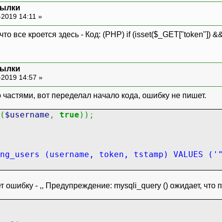
сылки
овательский аккаунт
-2019 14:11 »
 все кроется здесь - Код: (PHP) if (isset($_GET["token"]) && p
сылки
-2019 14:57 »
частями, вот переделал начало кода, ошибку не пишет.
(
$username
,
true
)
)
;
ng_users (username, token, tstamp) VALUES ('
ошибку - ,, Предупреждение: mysqli_query () ожидает, что п