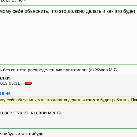
ому себе объяснить, что это должно делать и как это будет 
овательский аккаунт
 базы
re{
ng_users WHERE username = ? AND token = ? 
ть без синтеза распределенных прототипов. (с) Жуков М.С.
ылки
019 05:31 »
19:46
му себе объяснить, что это должно делать и как это будет работать. Пов
х = 60 секунд * 60 минут * 24 часа
то все станет на свои места
ST_TIME"] - $tstamp > $delta) {
on("время жизни токена истекло.");
-нибудь и как-нибудь.