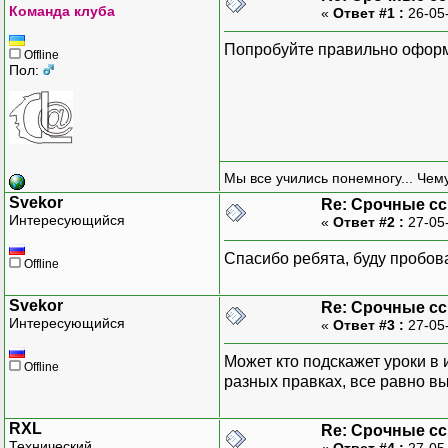
Команда клуба
«
Ответ #1 :
26-05
///////
Попробуйте правильно оформи
Offline
// получаем токен
Пол:
if
(
isset
(
$_GET
[
"to
$token
=
$_GET
[
}
else
{
throw
new
Excep
}
Мы все учились понемногу... Чему
Svekor
Re: Срочные с
В таком исполнении
Интересующийся
«
Ответ #2 :
27-05
// проверяем токен
Спасибо ребята, буду пробова
$query = $db->prepa
Offline
$query->execute(arr
$row = $query->fetc
Svekor
Re: Срочные с
$query->closeCursor
Интересующийся
«
Ответ #3 :
27-05
if ($row) {
Может кто подскажет уроки в
Offline
extract($row);
разных правках, все равно вы
}
else {
RXL
Re: Срочные с
throw new Excepti
Технический
«
Ответ #4 :
27-05