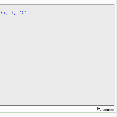
 (?, ?, ?)"
Записан