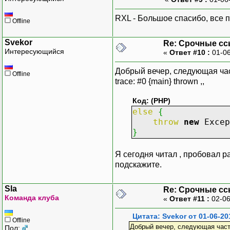
RXL - Большое спасибо, все 
Offline
Svekor
Re: Срочные с
Интересующийся
«
Ответ #10 :
01-06
Добрый вечер, следующая часть 
Offline
trace: #0 {main} thrown ,,
Код: (PHP)
else
{
throw
new
Exce
}
Я сегодня читал , пробовал ра
подскажите.
Sla
Re: Срочные с
Команда клуба
«
Ответ #11 :
02-06
Цитата: Svekor от 01-06-20
Offline
Добрый вечер, следующая часть ко
Пол: