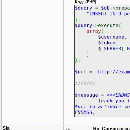
Код: (PHP)
$query
=
$db
->
prepa
"INSERT INTO pe
}
;
$query
->
execute
{
array
(
$username
,
$token
,
$_SERVER
[
"R
)
}
;
$url
=
"http://exam
///////
$message
=
<<<ENDMS
Thank you for si
$url to activate yo
ENDMSG
;
mail
(
$address
,
"Act
Sla
Re: Срочные с