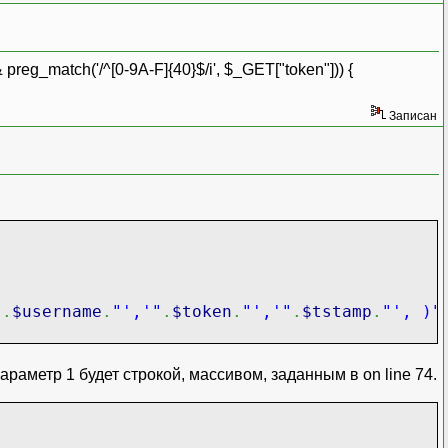
reg_match('/^[0-9A-F]{40}$/i', $_GET["token"])) {
Записан
"
.
$username
.
"','"
.
$token
.
"','"
.
$tstamp
.
"', )"
араметр 1 будет строкой, массивом, заданным в on line 74.