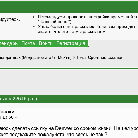
Рекомендуем проверить настройки временной зо
ируйтесь
.
"Часовой пояс:").
У нас больше нет рассылок. Если вам приходят п
знайте, что это не мы рассылаем.
лендарь
Почта
Войти
Регистрация
зы данных
(Модераторы:
x77
,
McZim
) > Тема:
Срочные ссылки
тано 22646 раз)
сылки
9 13:56 »
юсь сделать ссылку на Denwer со сроком жизни. Нашел урок
ожет подскажите пожалуйста, что здесь не так ?