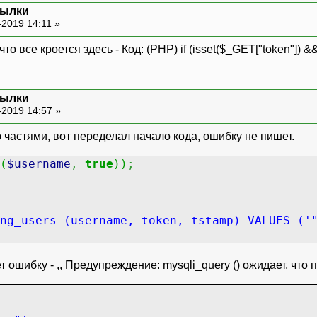
сылки
овательский аккаунт
-2019 14:11 »
 все кроется здесь - Код: (PHP) if (isset($_GET["token"]) && p
сылки
-2019 14:57 »
частями, вот переделал начало кода, ошибку не пишет.
(
$username
,
true
)
)
;
ng_users (username, token, tstamp) VALUES ('
ошибку - ,, Предупреждение: mysqli_query () ожидает, что п