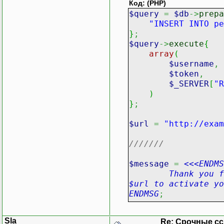
Код: (PHP)
$query
=
$db
->
prepa
"INSERT INTO pe
}
;
$query
->
execute
{
array
(
$username
,
$token
,
$_SERVER
[
"R
)
}
;
$url
=
"http://exam
///////
$message
=
<<<ENDMS
Thank you for si
$url to activate yo
ENDMSG
;
mail
(
$address
,
"Act
Sla
Re: Срочные с