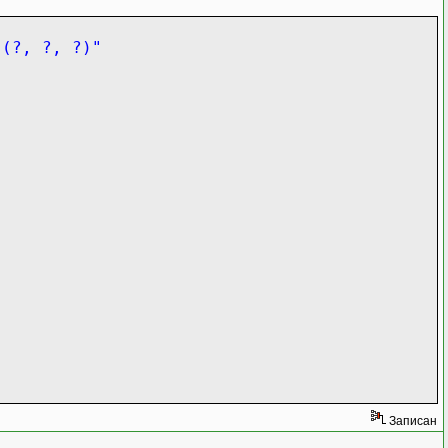
 (?, ?, ?)"
Записан