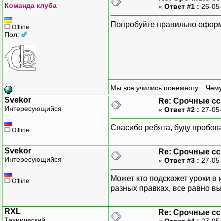
Команда клуба
«
Ответ #1 :
26-05
///////
Попробуйте правильно оформи
Offline
// получаем токен
Пол:
if
(
isset
(
$_GET
[
"to
$token
=
$_GET
[
}
else
{
throw
new
Excep
}
Мы все учились понемногу... Чему
Svekor
Re: Срочные с
В таком исполнении
Интересующийся
«
Ответ #2 :
27-05
// проверяем токен
Спасибо ребята, буду пробова
$query = $db->prepa
Offline
$query->execute(arr
$row = $query->fetc
Svekor
Re: Срочные с
$query->closeCursor
Интересующийся
«
Ответ #3 :
27-05
if ($row) {
Может кто подскажет уроки в
Offline
extract($row);
разных правках, все равно вы
}
else {
RXL
Re: Срочные с
throw new Excepti
Технический
«
Ответ #4 :
27-05