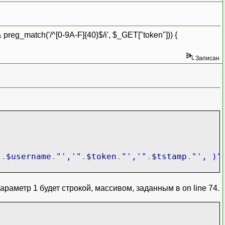
reg_match('/^[0-9A-F]{40}$/i', $_GET["token"])) {
Записан
"
.
$username
.
"','"
.
$token
.
"','"
.
$tstamp
.
"', )"
араметр 1 будет строкой, массивом, заданным в on line 74.