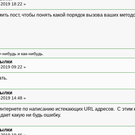
-2019 18:22 »
ть пост, чтобы понять какой порядок вызова ваших метод
ken"
]
)
&&
preg_match
(
'/^[0-9A-F]{40}$/i'
,
$_
"token"
]
;
tion
(
"токен не валиден."
)
;
-нибудь и как-нибудь.
сылки
 пишет
-
,,
Неустранимая ошибка
:
Uncaught искл
-2019 09:22 »
ть.
re("SELECT username, tstamp FROM pending_use
ay($token));
h(PDO::FETCH_ASSOC);
сылки
();
-2019 14:48 »
 интернете по написанию истекающих URL адресов. С этим к
дает какую ни будь ошибку.
сылки
on("токен не валиден.");
-2019 19:46 »