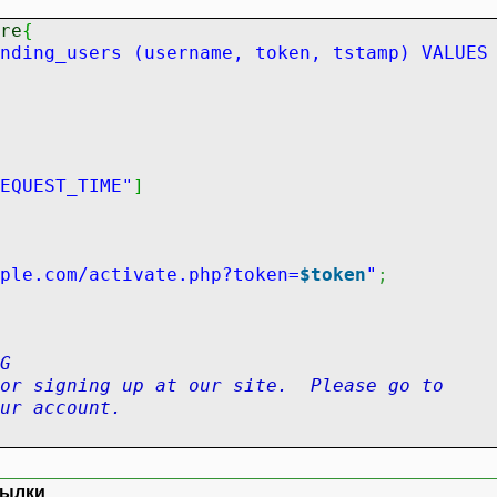
re
{
nding_users (username, token, tstamp) VALUES
EQUEST_TIME"
]
ple.com/activate.php?token=
$token
"
;
G
gning up at our site. Please go to
ur account.
ivate your account"
,
$message
)
;
сылки