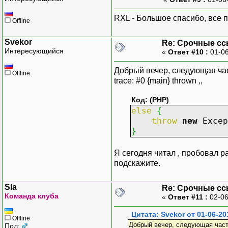
RXL - Большое спасибо, все 
Offline
Svekor
Re: Срочные с
Интересующийся
«
Ответ #10 :
01-06
Добрый вечер, следующая часть 
Offline
trace: #0 {main} thrown ,,
Код: (PHP)
else
{
throw
new
Exce
}
Я сегодня читал , пробовал ра
подскажите.
Sla
Re: Срочные с
Команда клуба
«
Ответ #11 :
02-06
Цитата: Svekor от 01-06-20
Offline
Добрый вечер, следующая часть ко
Пол: