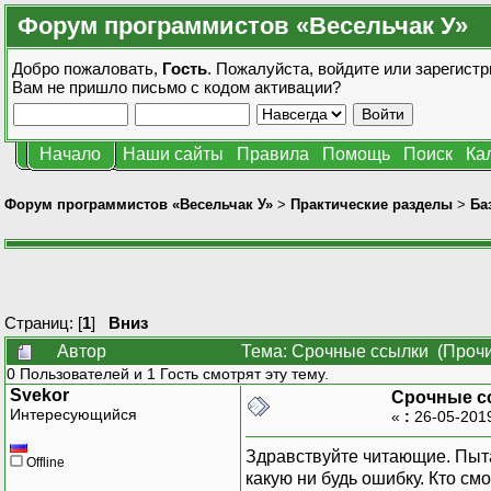
Форум программистов «Весельчак У»
Добро пожаловать,
Гость
. Пожалуйста,
войдите
или
зарегистр
Вам не пришло
письмо с кодом активации?
Начало
Наши сайты
Правила
Помощь
Поиск
Ка
Форум программистов «Весельчак У»
>
Практические разделы
>
Ба
Страниц: [
1
]
Вниз
Автор
Тема: Срочные ссылки (Прочи
0 Пользователей и 1 Гость смотрят эту тему.
Svekor
Срочные с
Интересующийся
«
:
26-05-201
Здравствуйте читающие. Пыта
Offline
какую ни будь ошибку. Кто см