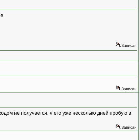
ов
GET
[
"token"
]
)
)
{
Записан
ючение исключение с сообщением
'токен не вал
rs WHERE token = ?");
Записан
одом не получается, я его уже несколько дней пробую в
Записан