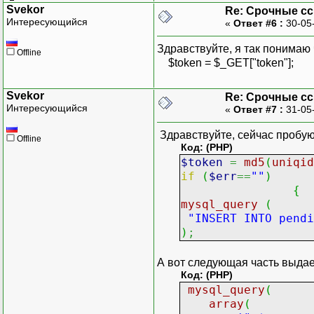
}
Svekor
Re: Срочные с
// активируем польз
Интересующийся
«
Ответ #6 :
30-05
// ...
Здравствуйте, я так понимаю что
Offline
$token = $_GET["token"];
Svekor
Re: Срочные с
Интересующийся
«
Ответ #7 :
31-05
Здравствуйте, сейчас пробую 
Offline
Код: (PHP)
$token
=
md5
(
uniqid
if
(
$err
==
""
)
{
mysql_query
(
"INSERT INTO pendi
)
;
А вот следующая часть выдает 
Код: (PHP)
mysql_query
(
array
(