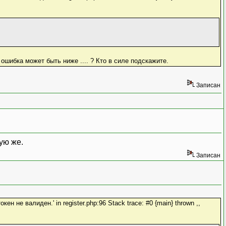
 ошибка может быть ниже .... ? Кто в силе подскажите.
Записан
ую же.
Записан
ен не валиден.' in register.php:96 Stack trace: #0 {main} thrown ,,