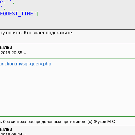
e."'
,
'
,
EQUEST_TIME"
]
гу понять. Кто знает подскажите.
сылки
-2019 20:55 »
function.mysql-query.php
ть без синтеза распределенных прототипов. (с) Жуков М.С.
сылки
-2019 05:24 »