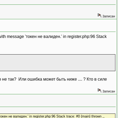
Записан
ith message 'токен не валиден.' in register.php:96 Stack
о не так? Или ошибка может быть ниже .... ? Кто в силе
Записан
ен не валиден.' in register.php:96 Stack trace: #0 {main} thrown ,,