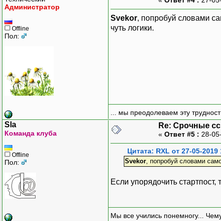
}
Администратор
Svekor
, попробуй словами сам
// активируем польз
чуть логики.
Offline
// ...
Пол:
// удаляем токен из
$query = $db->prepa
"DELETE FROM pendi
$query->execute(
array(
$username,
... мы преодолеваем эту труднос
$token,
$tstamp
Sla
Re: Срочные с
Команда клуба
)
«
Ответ #5 :
28-05
);
Цитата: RXL от 27-05-2019 
Offline
Svekor
, попробуй словами само
Пол:
// 1 день в секунда
$delta = 86400;
Если упорядочить стартпост, 
// проверка
if ($_SERVER["REQUE
throw new Excepti
Мы все учились понемногу... Чему