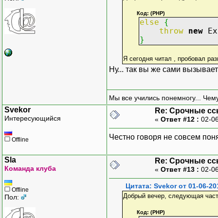
Код: (PHP)
else
{
throw
new
Ex
}
Я сегодня читал , пробовал раз
Ну... так вы же сами вызывае
Мы все учились понемногу... Чему
Svekor
Re: Срочные с
Интересующийся
«
Ответ #12 :
02-06
Честно говоря не совсем поня
Offline
Sla
Re: Срочные с
Команда клуба
«
Ответ #13 :
02-06
Цитата: Svekor от 01-06-20
Offline
Добрый вечер, следующая часть ко
Пол:
Код: (PHP)