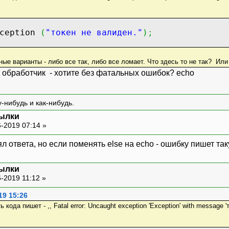
ception
(
"токен не валиден."
)
;
ные варианты - либо все так, либо все ломает. Что здесь то не так? Или
т обработчик - хотите без фатальных ошибок? echo
-нибудь и как-нибудь.
сылки
-2019 07:14 »
л ответа, но если поменять else на echo - ошибку пишет так
сылки
-2019 11:12 »
19 15:26
да пишет - ,, Fatal error: Uncaught exception 'Exception' with message 'ток