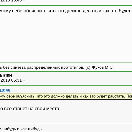
ому себе объяснить, что это должно делать и как это будет 
овательский аккаунт
 базы
re{
ng_users WHERE username = ? AND token = ? 
ть без синтеза распределенных прототипов. (с) Жуков М.С.
сылки
-2019 05:31 »
19:46
му себе объяснить, что это должно делать и как это будет работать. Пов
х = 60 секунд * 60 минут * 24 часа
то все станет на свои места
ST_TIME"] - $tstamp > $delta) {
on("время жизни токена истекло.");
-нибудь и как-нибудь.