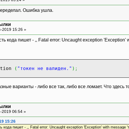
переделал. Ошибка ушла.
сылки
-2019 15:26 »
кода пишет - ,, Fatal error: Uncaught exception 'Exception' w
ption
(
"токен не валиден."
)
;
зные варианты - либо все так, либо все ломает. Что здесь т
сылки
-2019 06:54 »
19 15:26
да пишет - ,, Fatal error: Uncaught exception 'Exception' with message 'ток