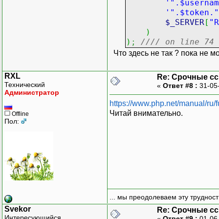
'".$usernam
'".$token."
$_SERVER
[
"R
)
)
;
//// on line 74
Что здесь не так ? пока не мо
RXL
Re: Срочные с
Технический
«
Ответ #8 :
31-05
Администратор
https://www.php.net/manual/ru/
Читай внимательно.
Offline
Пол:
... мы преодолеваем эту труднос
Svekor
Re: Срочные с
Интересующийся
«
Ответ #9 :
01-06