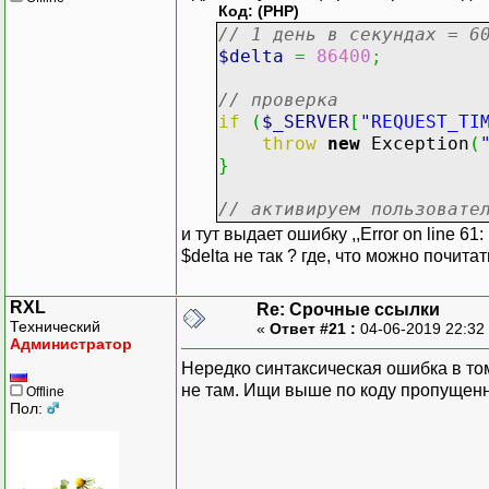
Код: (PHP)
// 1 день в секундах = 6
$delta
=
86400
;
// проверка
if
(
$_SERVER
[
"REQUEST_TI
throw
new
Exception
(
}
// активируем пользовате
и тут выдает ошибку ,,Error on line 61:
$delta не так ? где, что можно почит
RXL
Re: Срочные ссылки
Технический
«
Ответ #21 :
04-06-2019 22:32
Администратор
Нередко синтаксическая ошибка в то
не там. Ищи выше по коду пропущенн
Offline
Пол: