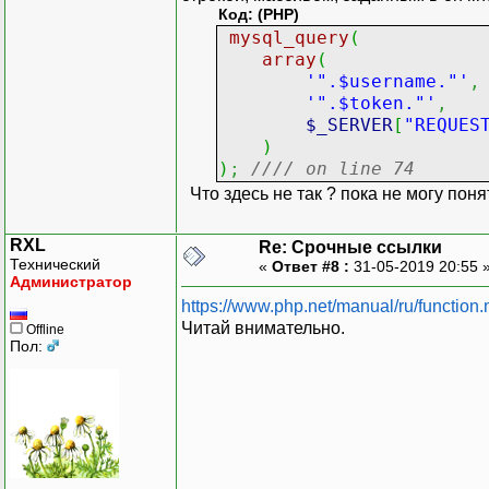
Код: (PHP)
mysql_query
(
array
(
'".$username."'
,
'".$token."'
,
$_SERVER
[
"REQUES
)
)
;
//// on line 74
Что здесь не так ? пока не могу поня
RXL
Re: Срочные ссылки
Технический
«
Ответ #8 :
31-05-2019 20:55 
Администратор
https://www.php.net/manual/ru/function
Читай внимательно.
Offline
Пол: