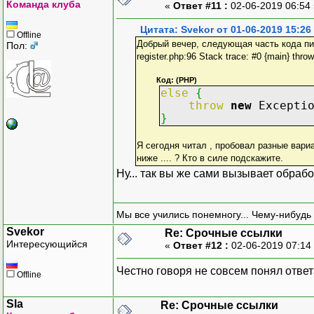
Команда клуба
«
Ответ #11 :
02-06-2019 06:54
Цитата: Svekor от 01-06-2019 15:26
Offline
Добрый вечер, следующая часть кода пишет 
Пол:
register.php:96 Stack trace: #0 {main} throw
Код: (PHP)
else
{
throw
new
Excepti
}
Я сегодня читал , пробовал разные вариа
ниже .... ? Кто в силе подскажите.
Ну... так вы же сами вызывает обраб
Мы все учились понемногу... Чему-нибудь 
Svekor
Re: Срочные ссылки
Интересующийся
«
Ответ #12 :
02-06-2019 07:14
Честно говоря не совсем понял ответа
Offline
Sla
Re: Срочные ссылки