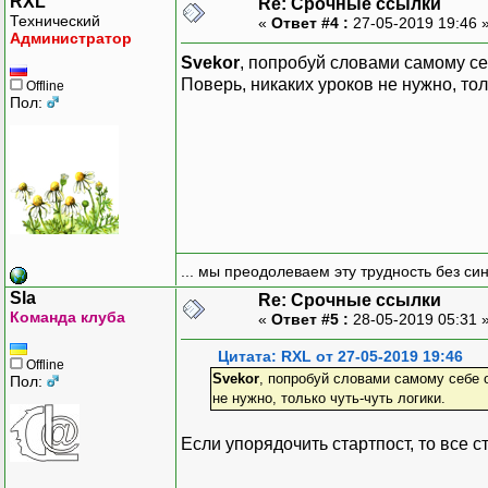
RXL
Re: Срочные ссылки
throw new Exception("т
Технический
«
Ответ #4 :
27-05-2019 19:46 
}
Администратор
Svekor
, попробуй словами самому себ
// активируем пользовате
Поверь, никаких уроков не нужно, толь
Offline
// ...
Пол:
// удаляем токен из базы
$query = $db->prepare{
"DELETE FROM pending_us
$query->execute(
array(
$username,
... мы преодолеваем эту трудность без си
$token,
$tstamp
Sla
Re: Срочные ссылки
Команда клуба
)
«
Ответ #5 :
28-05-2019 05:31 
);
Цитата: RXL от 27-05-2019 19:46
Offline
Svekor
, попробуй словами самому себе о
Пол:
// 1 день в секундах = 6
не нужно, только чуть-чуть логики.
$delta = 86400;
Если упорядочить стартпост, то все с
// проверка
if ($_SERVER["REQUEST_TI