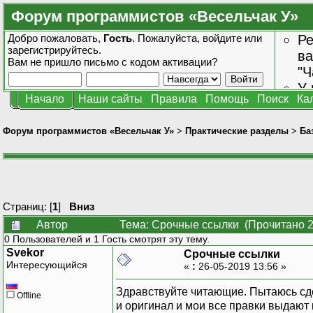
Форум программистов «Весельчак У»
Добро пожаловать,
Гость
. Пожалуйста,
войдите
или
Ре
зарегистрируйтесь
.
ва
Вам не пришло
письмо с кодом активации?
"Ч
У 
Начало
Наши сайты
Правила
Помощь
Поиск
Ка
от
зн
Форум программистов «Весельчак У»
>
Практические разделы
>
Ба
Страниц: [
1
]
Вниз
Автор
Тема: Срочные ссылки (Прочитано 2
0 Пользователей и 1 Гость смотрят эту тему.
Svekor
Срочные ссылки
Интересующийся
«
:
26-05-2019 13:56 »
Здравствуйте читающие. Пытаюсь сде
Offline
и оригинал и мои все правки выдают 