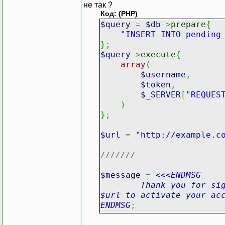
не так ?
Код: (PHP)
$query
=
$db
->
prepare
{
"INSERT INTO pending
}
;
$query
->
execute
{
array
(
$username
,
$token
,
$_SERVER
[
"REQUES
)
}
;
$url
=
"http://example.c
///////
$message
=
<<<ENDMSG
Thank you for signing
$url to activate your ac
ENDMSG
;