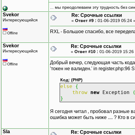
... мы преодолеваем эту трудность без си
Svekor
Re: Срочные ссылки
Интересующийся
«
Ответ #9 :
01-06-2019 05:24 
RXL - Большое спасибо, все передел
Offline
Svekor
Re: Срочные ссылки
Интересующийся
«
Ответ #10 :
01-06-2019 15:26
Добрый вечер, следующая часть кода пи
Offline
'токен не валиден.' in register.php:96 St
Код: (PHP)
else
{
throw
new
Exception
}
Я сегодня читал , пробовал разные ва
ошибка может быть ниже .... ? Кто в 
Sla
Re: Срочные ссылки