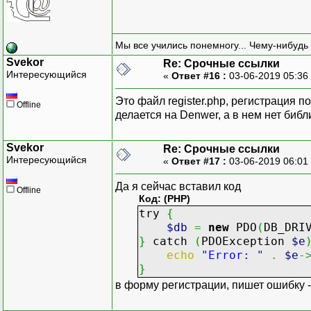
Мы все учились понемногу... Чему-нибудь 
Svekor
Re: Срочные ссылки
Интересующийся
«
Ответ #16 :
03-06-2019 05:36
Это файл register.php, регистрация п
Offline
делается на Denwer, а в нем нет библ
Svekor
Re: Срочные ссылки
Интересующийся
«
Ответ #17 :
03-06-2019 06:01
Да я сейчас вставил код
Offline
Код: (PHP)
try
{
$db
=
new
PDO
(
DB_DRI
}
catch
(
PDOException
$e
echo
"Error: "
.
$e
-
}
в форму регистрации, пишет ошибку - ,,E