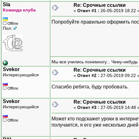
mail
(
$address
,
"Activate
Sla
Re: Срочные ссылки
Команда клуба
«
Ответ #1 :
26-05-2019 18:22 
///////
Попробуйте правильно оформить пост
Offline
// получаем токен
Пол:
if
(
isset
(
$_GET
[
"token"
]
$token
=
$_GET
[
"toke
}
else
{
throw
new
Exception
(
}
Мы все учились понемногу... Чему-нибудь 
Svekor
Re: Срочные ссылки
В таком исполнении пише
Интересующийся
«
Ответ #2 :
27-05-2019 09:22 
// проверяем токен
Спасибо ребята, буду пробовать.
$query = $db->prepare("S
Offline
$query->execute(array($t
$row = $query->fetch(PDO
Svekor
Re: Срочные ссылки
$query->closeCursor();
Интересующийся
«
Ответ #3 :
27-05-2019 14:48 
if ($row) {
Может кто подскажет уроки в интерн
Offline
extract($row);
получается, я его уже несколько дней
}
else {