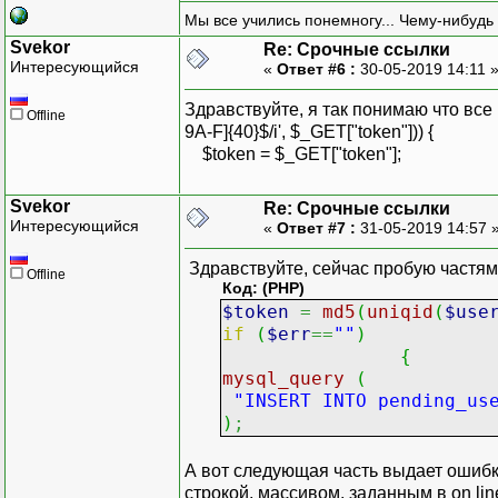
throw new Exception("в
Мы все учились понемногу... Чему-нибудь 
}
Svekor
// активируем пользовате
Re: Срочные ссылки
Интересующийся
«
Ответ #6 :
30-05-2019 14:11 
// ...
Здравствуйте, я так понимаю что все кр
Offline
9A-F]{40}$/i', $_GET["token"])) {
$token = $_GET["token"];
Svekor
Re: Срочные ссылки
Интересующийся
«
Ответ #7 :
31-05-2019 14:57 
Здравствуйте, сейчас пробую частями
Offline
Код: (PHP)
$token
=
md5
(
uniqid
(
$use
if
(
$err
==
""
)
{
mysql_query
(
"INSERT INTO pending_us
)
;
А вот следующая часть выдает ошибку 
строкой, массивом, заданным в on lin