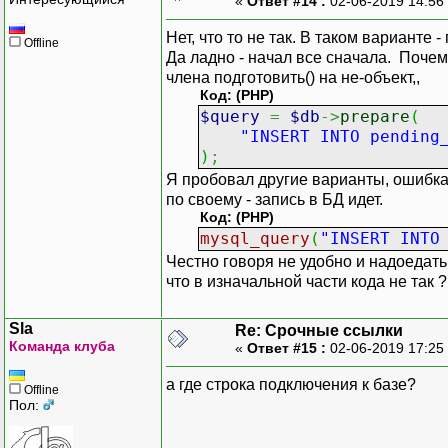
«
Ответ #14 :
02-06-2019 14:56
Нет, что то не так. В таком варианте 
Offline
Да ладно - начал все сначала. Почем
члена подготовить() на не-объект,,
Код: (PHP)
$query
=
$db
->
prepare
(
"INSERT INTO pending
)
;
Я пробовал другие варианты, ошибка у
по своему - запись в БД идет.
Код: (PHP)
mysql_query
(
"INSERT INTO
Честно говоря не удобно и надоедать
что в изначальной части кода не так ?
Sla
Re: Срочные ссылки
Команда клуба
«
Ответ #15 :
02-06-2019 17:25
а где строка подключения к базе?
Offline
Пол: