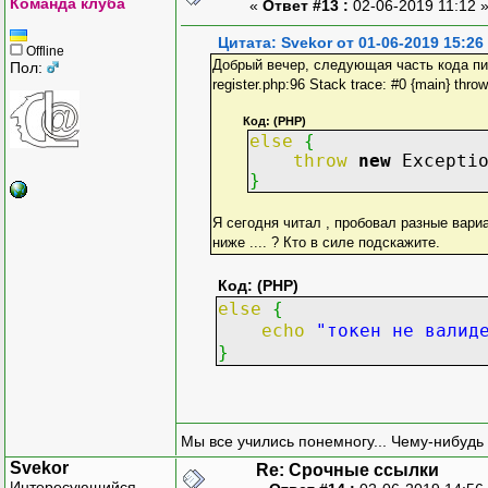
Команда клуба
«
Ответ #13 :
02-06-2019 11:12 
Цитата: Svekor от 01-06-2019 15:26
Offline
Добрый вечер, следующая часть кода пишет 
Пол:
register.php:96 Stack trace: #0 {main} throw
Код: (PHP)
else
{
throw
new
Excepti
}
Я сегодня читал , пробовал разные вариа
ниже .... ? Кто в силе подскажите.
Код: (PHP)
else
{
echo
"токен не валид
}
Мы все учились понемногу... Чему-нибудь 
Svekor
Re: Срочные ссылки
Интересующийся