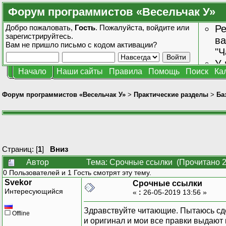
Форум программистов «Весельчак У»
Добро пожаловать,
Гость
. Пожалуйста,
войдите
или
Ре
зарегистрируйтесь
.
ва
Вам не пришло
письмо с кодом активации?
"Ч
У 
Начало
Наши сайты
Правила
Помощь
Поиск
Ка
от
зн
Форум программистов «Весельчак У»
>
Практические разделы
>
Ба
Страниц: [
1
]
Вниз
Автор
Тема: Срочные ссылки (Прочитано 2
0 Пользователей и 1 Гость смотрят эту тему.
Svekor
Срочные ссылки
Интересующийся
«
:
26-05-2019 13:56 »
Здравствуйте читающие. Пытаюсь сде
Offline
и оригинал и мои все правки выдают 