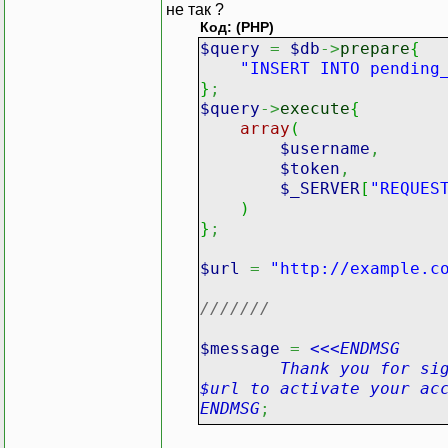
не так ?
Код: (PHP)
$query
=
$db
->
prepare
{
"INSERT INTO pending
}
;
$query
->
execute
{
array
(
$username
,
$token
,
$_SERVER
[
"REQUES
)
}
;
$url
=
"http://example.c
///////
$message
=
<<<ENDMSG
Thank you for signing
$url to activate your ac
ENDMSG
;