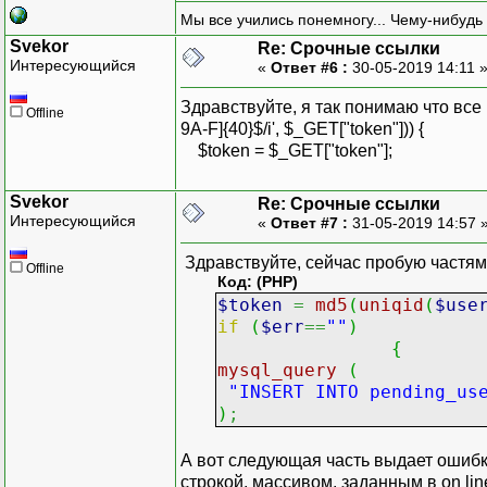
throw new Exception("в
Мы все учились понемногу... Чему-нибудь 
}
Svekor
// активируем пользовате
Re: Срочные ссылки
Интересующийся
«
Ответ #6 :
30-05-2019 14:11 
// ...
Здравствуйте, я так понимаю что все кр
Offline
9A-F]{40}$/i', $_GET["token"])) {
$token = $_GET["token"];
Svekor
Re: Срочные ссылки
Интересующийся
«
Ответ #7 :
31-05-2019 14:57 
Здравствуйте, сейчас пробую частями
Offline
Код: (PHP)
$token
=
md5
(
uniqid
(
$use
if
(
$err
==
""
)
{
mysql_query
(
"INSERT INTO pending_us
)
;
А вот следующая часть выдает ошибку 
строкой, массивом, заданным в on lin