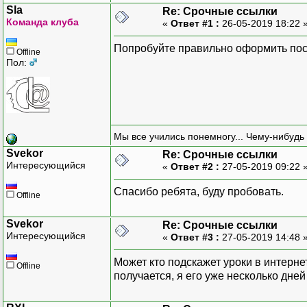
mail
(
$address
,
"Activate
Sla
Re: Срочные ссылки
Команда клуба
«
Ответ #1 :
26-05-2019 18:22 
///////
Попробуйте правильно оформить пост
Offline
// получаем токен
Пол:
if
(
isset
(
$_GET
[
"token"
]
$token
=
$_GET
[
"toke
}
else
{
throw
new
Exception
(
}
Мы все учились понемногу... Чему-нибудь 
Svekor
Re: Срочные ссылки
В таком исполнении пише
Интересующийся
«
Ответ #2 :
27-05-2019 09:22 
// проверяем токен
Спасибо ребята, буду пробовать.
$query = $db->prepare("S
Offline
$query->execute(array($t
$row = $query->fetch(PDO
Svekor
Re: Срочные ссылки
$query->closeCursor();
Интересующийся
«
Ответ #3 :
27-05-2019 14:48 
if ($row) {
Может кто подскажет уроки в интерн
Offline
extract($row);
получается, я его уже несколько дней
}
else {