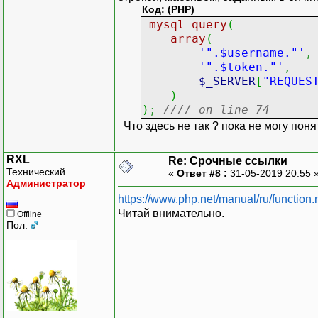
Код: (PHP)
mysql_query
(
array
(
'".$username."'
,
'".$token."'
,
$_SERVER
[
"REQUES
)
)
;
//// on line 74
Что здесь не так ? пока не могу поня
RXL
Re: Срочные ссылки
Технический
«
Ответ #8 :
31-05-2019 20:55 
Администратор
https://www.php.net/manual/ru/function
Читай внимательно.
Offline
Пол: