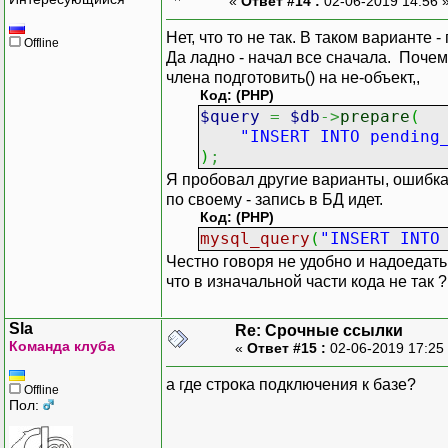
«
Ответ #14 :
02-06-2019 14:56 
Нет, что то не так. В таком варианте 
Offline
Да ладно - начал все сначала. Почем
члена подготовить() на не-объект,,
Код: (PHP)
$query
=
$db
->
prepare
(
"INSERT INTO pending
)
;
Я пробовал другие варианты, ошибка у
по своему - запись в БД идет.
Код: (PHP)
mysql_query
(
"INSERT INTO
Честно говоря не удобно и надоедать
что в изначальной части кода не так ?
Sla
Re: Срочные ссылки
Команда клуба
«
Ответ #15 :
02-06-2019 17:25
а где строка подключения к базе?
Offline
Пол: