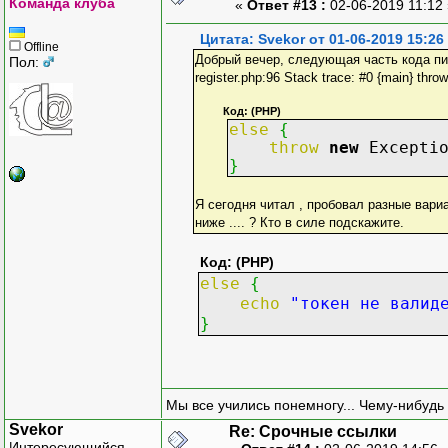
Команда клуба
«
Ответ #13 :
02-06-2019 11:12
Цитата: Svekor от 01-06-2019 15:26
Offline
Добрый вечер, следующая часть кода пишет 
Пол:
register.php:96 Stack trace: #0 {main} throw
Код: (PHP)
else
{
throw
new
Excepti
}
Я сегодня читал , пробовал разные вариа
ниже .... ? Кто в силе подскажите.
Код: (PHP)
else
{
echo
"токен не валид
}
Мы все учились понемногу... Чему-нибудь 
Svekor
Re: Срочные ссылки
Интересующийся