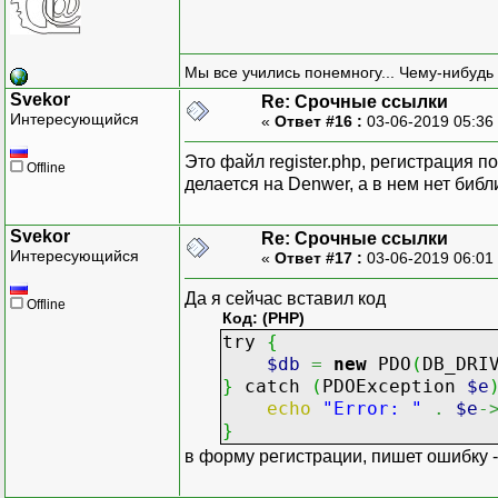
Мы все учились понемногу... Чему-нибудь 
Svekor
Re: Срочные ссылки
Интересующийся
«
Ответ #16 :
03-06-2019 05:36
Это файл register.php, регистрация п
Offline
делается на Denwer, а в нем нет библ
Svekor
Re: Срочные ссылки
Интересующийся
«
Ответ #17 :
03-06-2019 06:01
Да я сейчас вставил код
Offline
Код: (PHP)
try
{
$db
=
new
PDO
(
DB_DRI
}
catch
(
PDOException
$e
echo
"Error: "
.
$e
-
}
в форму регистрации, пишет ошибку - ,,E