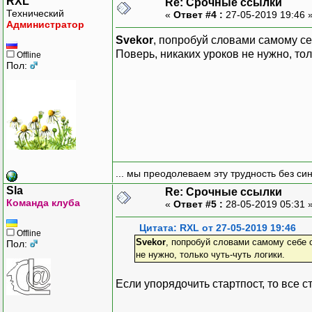
RXL
Re: Срочные ссылки
throw new Exception("т
Технический
«
Ответ #4 :
27-05-2019 19:46 
}
Администратор
Svekor
, попробуй словами самому себ
// активируем пользовате
Поверь, никаких уроков не нужно, толь
Offline
// ...
Пол:
// удаляем токен из базы
$query = $db->prepare{
"DELETE FROM pending_us
$query->execute(
array(
$username,
... мы преодолеваем эту трудность без си
$token,
$tstamp
Sla
Re: Срочные ссылки
Команда клуба
)
«
Ответ #5 :
28-05-2019 05:31 
);
Цитата: RXL от 27-05-2019 19:46
Offline
Svekor
, попробуй словами самому себе о
Пол:
// 1 день в секундах = 6
не нужно, только чуть-чуть логики.
$delta = 86400;
Если упорядочить стартпост, то все с
// проверка
if ($_SERVER["REQUEST_TI