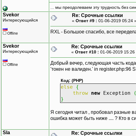
... мы преодолеваем эту трудность без си
Svekor
Re: Срочные ссылки
Интересующийся
«
Ответ #9 :
01-06-2019 05:24 
RXL - Большое спасибо, все передел
Offline
Svekor
Re: Срочные ссылки
Интересующийся
«
Ответ #10 :
01-06-2019 15:26
Добрый вечер, следующая часть кода пи
Offline
'токен не валиден.' in register.php:96 St
Код: (PHP)
else
{
throw
new
Exception
}
Я сегодня читал , пробовал разные ва
ошибка может быть ниже .... ? Кто в 
Sla
Re: Срочные ссылки