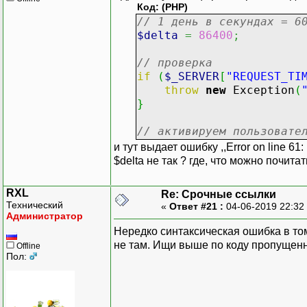
Код: (PHP)
// 1 день в секундах = 6
$delta
=
86400
;
// проверка
if
(
$_SERVER
[
"REQUEST_TI
throw
new
Exception
(
}
// активируем пользовате
и тут выдает ошибку ,,Error on line 61:
$delta не так ? где, что можно почит
RXL
Re: Срочные ссылки
Технический
«
Ответ #21 :
04-06-2019 22:32
Администратор
Нередко синтаксическая ошибка в то
не там. Ищи выше по коду пропущенн
Offline
Пол: