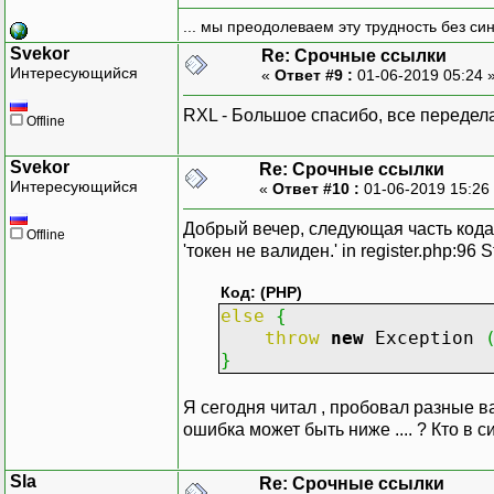
... мы преодолеваем эту трудность без си
Svekor
Re: Срочные ссылки
Интересующийся
«
Ответ #9 :
01-06-2019 05:24 
RXL - Большое спасибо, все передел
Offline
Svekor
Re: Срочные ссылки
Интересующийся
«
Ответ #10 :
01-06-2019 15:26
Добрый вечер, следующая часть кода пи
Offline
'токен не валиден.' in register.php:96 St
Код: (PHP)
else
{
throw
new
Exception
}
Я сегодня читал , пробовал разные ва
ошибка может быть ниже .... ? Кто в 
Sla
Re: Срочные ссылки