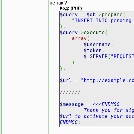
не так ?
Код: (PHP)
$query
=
$db
->
prepare
{
"INSERT INTO pending
}
;
$query
->
execute
{
array
(
$username
,
$token
,
$_SERVER
[
"REQUES
)
}
;
$url
=
"http://example.c
///////
$message
=
<<<ENDMSG
Thank you for signing
$url to activate your ac
ENDMSG
;