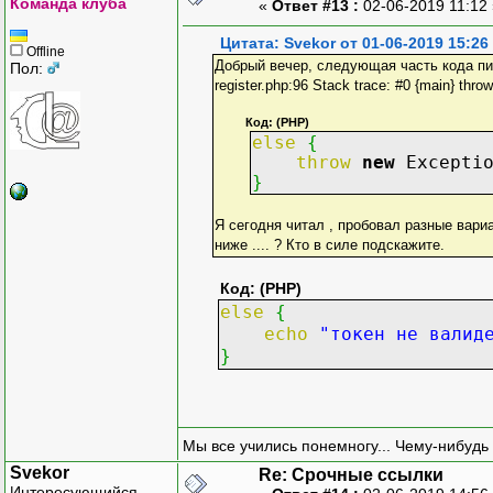
Команда клуба
«
Ответ #13 :
02-06-2019 11:12
Цитата: Svekor от 01-06-2019 15:26
Offline
Добрый вечер, следующая часть кода пишет 
Пол:
register.php:96 Stack trace: #0 {main} throw
Код: (PHP)
else
{
throw
new
Excepti
}
Я сегодня читал , пробовал разные вариа
ниже .... ? Кто в силе подскажите.
Код: (PHP)
else
{
echo
"токен не валид
}
Мы все учились понемногу... Чему-нибудь 
Svekor
Re: Срочные ссылки
Интересующийся