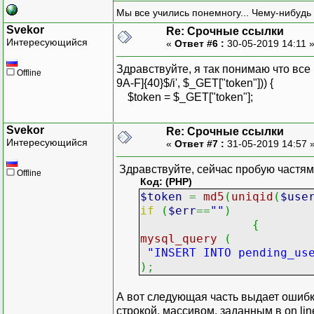
throw new Exception("в
Мы все учились понемногу... Чему-нибудь 
}
Svekor
// активируем пользовате
Re: Срочные ссылки
Интересующийся
«
Ответ #6 :
30-05-2019 14:11 
// ...
Здравствуйте, я так понимаю что все кр
Offline
9A-F]{40}$/i', $_GET["token"])) {
$token = $_GET["token"];
Svekor
Re: Срочные ссылки
Интересующийся
«
Ответ #7 :
31-05-2019 14:57 
Здравствуйте, сейчас пробую частями
Offline
Код: (PHP)
$token
=
md5
(
uniqid
(
$use
if
(
$err
==
""
)
{
mysql_query
(
"INSERT INTO pending_us
)
;
А вот следующая часть выдает ошибку 
строкой, массивом, заданным в on lin