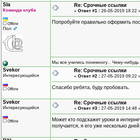
mail
(
$address
,
"Activate
Sla
Re: Срочные ссылки
Команда клуба
«
Ответ #1 :
26-05-2019 18:22 
///////
Попробуйте правильно оформить пост
Offline
// получаем токен
Пол:
if
(
isset
(
$_GET
[
"token"
]
$token
=
$_GET
[
"toke
}
else
{
throw
new
Exception
(
}
Мы все учились понемногу... Чему-нибудь 
Svekor
Re: Срочные ссылки
В таком исполнении пише
Интересующийся
«
Ответ #2 :
27-05-2019 09:22 
// проверяем токен
Спасибо ребята, буду пробовать.
$query = $db->prepare("S
Offline
$query->execute(array($t
$row = $query->fetch(PDO
Svekor
Re: Срочные ссылки
$query->closeCursor();
Интересующийся
«
Ответ #3 :
27-05-2019 14:48 
if ($row) {
Может кто подскажет уроки в интерн
Offline
extract($row);
получается, я его уже несколько дней
}
else {