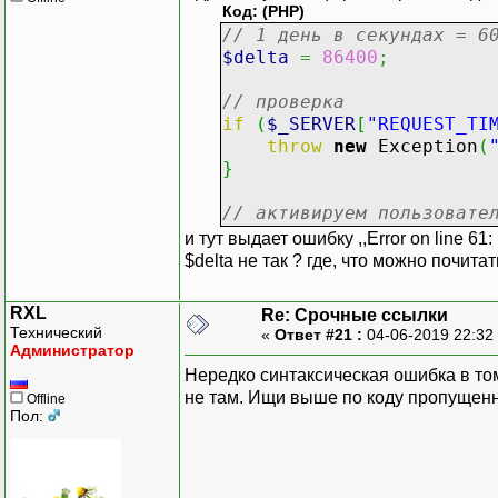
Код: (PHP)
// 1 день в секундах = 6
$delta
=
86400
;
// проверка
if
(
$_SERVER
[
"REQUEST_TI
throw
new
Exception
(
}
// активируем пользовате
и тут выдает ошибку ,,Error on line 61:
$delta не так ? где, что можно почит
RXL
Re: Срочные ссылки
Технический
«
Ответ #21 :
04-06-2019 22:32
Администратор
Нередко синтаксическая ошибка в то
не там. Ищи выше по коду пропущенн
Offline
Пол: