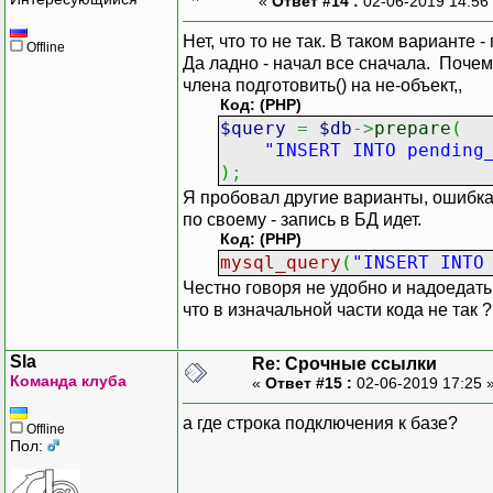
«
Ответ #14 :
02-06-2019 14:56
Нет, что то не так. В таком варианте 
Offline
Да ладно - начал все сначала. Почем
члена подготовить() на не-объект,,
Код: (PHP)
$query
=
$db
->
prepare
(
"INSERT INTO pending
)
;
Я пробовал другие варианты, ошибка у
по своему - запись в БД идет.
Код: (PHP)
mysql_query
(
"INSERT INTO
Честно говоря не удобно и надоедать
что в изначальной части кода не так ?
Sla
Re: Срочные ссылки
Команда клуба
«
Ответ #15 :
02-06-2019 17:25 
а где строка подключения к базе?
Offline
Пол: