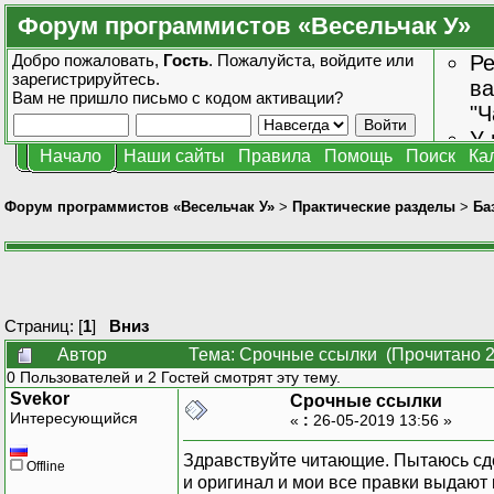
Форум программистов «Весельчак У»
Добро пожаловать,
Гость
. Пожалуйста,
войдите
или
Ре
зарегистрируйтесь
.
ва
Вам не пришло
письмо с кодом активации?
"Ч
У 
Начало
Наши сайты
Правила
Помощь
Поиск
Ка
от
зн
Форум программистов «Весельчак У»
>
Практические разделы
>
Ба
Страниц: [
1
]
Вниз
Автор
Тема: Срочные ссылки (Прочитано 2
0 Пользователей и 2 Гостей смотрят эту тему.
Svekor
Срочные ссылки
Интересующийся
«
:
26-05-2019 13:56 »
Здравствуйте читающие. Пытаюсь сде
Offline
и оригинал и мои все правки выдают 