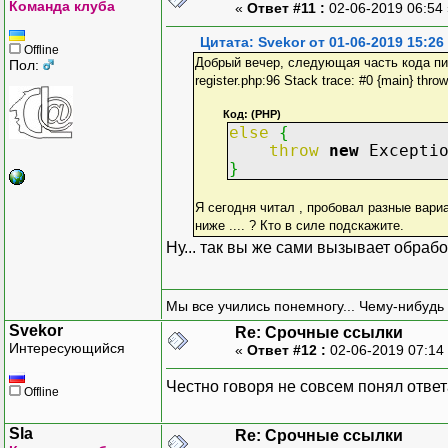
Команда клуба
«
Ответ #11 :
02-06-2019 06:54
Цитата: Svekor от 01-06-2019 15:26
Offline
Добрый вечер, следующая часть кода пишет 
Пол:
register.php:96 Stack trace: #0 {main} throw
Код: (PHP)
else
{
throw
new
Excepti
}
Я сегодня читал , пробовал разные вариа
ниже .... ? Кто в силе подскажите.
Ну... так вы же сами вызывает обраб
Мы все учились понемногу... Чему-нибудь 
Svekor
Re: Срочные ссылки
Интересующийся
«
Ответ #12 :
02-06-2019 07:14
Честно говоря не совсем понял ответа
Offline
Sla
Re: Срочные ссылки