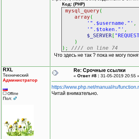
Код: (PHP)
mysql_query
(
array
(
'".$username."'
,
'".$token."'
,
$_SERVER
[
"REQUES
)
)
;
//// on line 74
Что здесь не так ? пока не могу поня
RXL
Re: Срочные ссылки
Технический
«
Ответ #8 :
31-05-2019 20:55 
Администратор
https://www.php.net/manual/ru/function
Читай внимательно.
Offline
Пол: