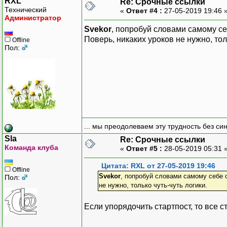
RXL
Re: Срочные ссылки
throw new Exception("т
Технический
«
Ответ #4 :
27-05-2019 19:46 
}
Администратор
Svekor
, попробуй словами самому себ
// активируем пользовате
Поверь, никаких уроков не нужно, толь
Offline
// ...
Пол:
// удаляем токен из базы
$query = $db->prepare{
"DELETE FROM pending_us
$query->execute(
array(
$username,
... мы преодолеваем эту трудность без си
$token,
$tstamp
Sla
Re: Срочные ссылки
Команда клуба
)
«
Ответ #5 :
28-05-2019 05:31 
);
Цитата: RXL от 27-05-2019 19:46
Offline
Svekor
, попробуй словами самому себе о
Пол:
// 1 день в секундах = 6
не нужно, только чуть-чуть логики.
$delta = 86400;
Если упорядочить стартпост, то все с
// проверка
if ($_SERVER["REQUEST_TI