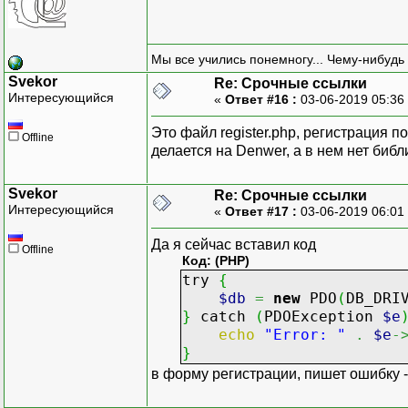
Мы все учились понемногу... Чему-нибудь 
Svekor
Re: Срочные ссылки
Интересующийся
«
Ответ #16 :
03-06-2019 05:36
Это файл register.php, регистрация п
Offline
делается на Denwer, а в нем нет библ
Svekor
Re: Срочные ссылки
Интересующийся
«
Ответ #17 :
03-06-2019 06:01
Да я сейчас вставил код
Offline
Код: (PHP)
try
{
$db
=
new
PDO
(
DB_DRI
}
catch
(
PDOException
$e
echo
"Error: "
.
$e
-
}
в форму регистрации, пишет ошибку - ,,E