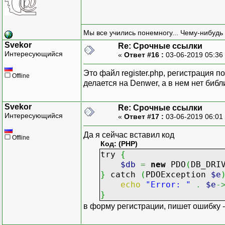
Мы все учились понемногу... Чему-нибудь 
Svekor
Re: Срочные ссылки
Интересующийся
«
Ответ #16 :
03-06-2019 05:36
Это файл register.php, регистрация п
Offline
делается на Denwer, а в нем нет библ
Svekor
Re: Срочные ссылки
Интересующийся
«
Ответ #17 :
03-06-2019 06:01
Да я сейчас вставил код
Offline
Код: (PHP)
try
{
$db
=
new
PDO
(
DB_DRI
}
catch
(
PDOException
$e
echo
"Error: "
.
$e
-
}
в форму регистрации, пишет ошибку - ,,E