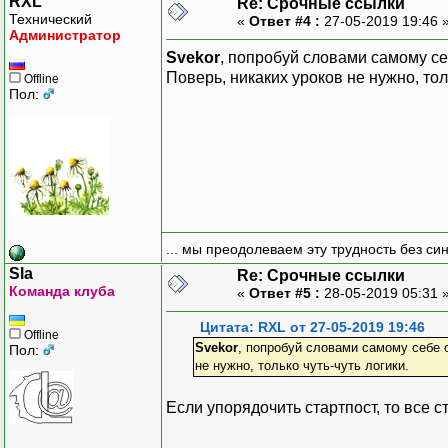
RXL
Re: Срочные ссылки
throw new Exception("т
Технический
«
Ответ #4 :
27-05-2019 19:46 
}
Администратор
Svekor
, попробуй словами самому себ
// активируем пользовате
Поверь, никаких уроков не нужно, толь
Offline
// ...
Пол:
// удаляем токен из базы
$query = $db->prepare{
"DELETE FROM pending_us
$query->execute(
array(
$username,
... мы преодолеваем эту трудность без си
$token,
$tstamp
Sla
Re: Срочные ссылки
Команда клуба
)
«
Ответ #5 :
28-05-2019 05:31 
);
Цитата: RXL от 27-05-2019 19:46
Offline
Svekor
, попробуй словами самому себе о
Пол:
// 1 день в секундах = 6
не нужно, только чуть-чуть логики.
$delta = 86400;
Если упорядочить стартпост, то все с
// проверка
if ($_SERVER["REQUEST_TI