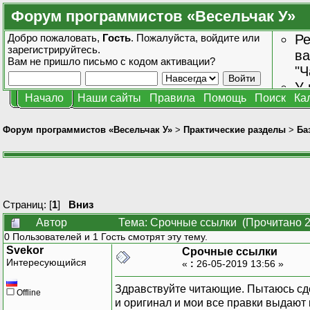
Форум программистов «Весельчак У»
Добро пожаловать,
Гость
. Пожалуйста,
войдите
или
Ре
зарегистрируйтесь
.
ва
Вам не пришло
письмо с кодом активации?
"Ч
У 
Начало
Наши сайты
Правила
Помощь
Поиск
Ка
от
зн
Форум программистов «Весельчак У»
>
Практические разделы
>
Ба
Страниц: [
1
]
Вниз
Автор
Тема: Срочные ссылки (Прочитано 2
0 Пользователей и 1 Гость смотрят эту тему.
Svekor
Срочные ссылки
Интересующийся
«
:
26-05-2019 13:56 »
Здравствуйте читающие. Пытаюсь сде
Offline
и оригинал и мои все правки выдают 