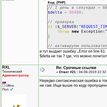
Код: (PHP)
// 1 день в секундах = 6
$delta
=
86400
;
// проверка
if
(
$_SERVER
[
"REQUEST_TI
throw
new
Exception
(
}
// активируем пользовате
и тут выдает ошибку ,,Error on line 61:
$delta не так ? где, что можно почит
RXL
Re: Срочные ссылки
Технический
«
Ответ #21 :
04-06-2019 22:32
Администратор
Нередко синтаксическая ошибка в то
не там. Ищи выше по коду пропущенн
Offline
Пол: