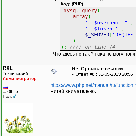
Код: (PHP)
mysql_query
(
array
(
'".$username."'
,
'".$token."'
,
$_SERVER
[
"REQUES
)
)
;
//// on line 74
Что здесь не так ? пока не могу поня
RXL
Re: Срочные ссылки
Технический
«
Ответ #8 :
31-05-2019 20:55 
Администратор
https://www.php.net/manual/ru/function
Читай внимательно.
Offline
Пол: