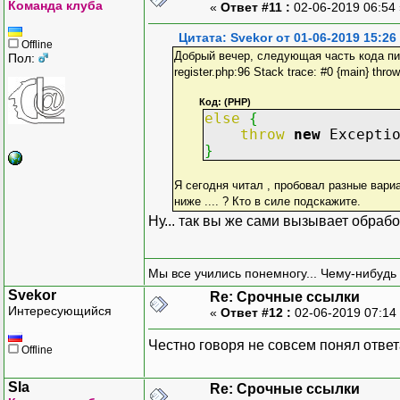
Команда клуба
«
Ответ #11 :
02-06-2019 06:54
Цитата: Svekor от 01-06-2019 15:26
Offline
Добрый вечер, следующая часть кода пишет 
Пол:
register.php:96 Stack trace: #0 {main} throw
Код: (PHP)
else
{
throw
new
Excepti
}
Я сегодня читал , пробовал разные вариа
ниже .... ? Кто в силе подскажите.
Ну... так вы же сами вызывает обраб
Мы все учились понемногу... Чему-нибудь 
Svekor
Re: Срочные ссылки
Интересующийся
«
Ответ #12 :
02-06-2019 07:14
Честно говоря не совсем понял ответа
Offline
Sla
Re: Срочные ссылки