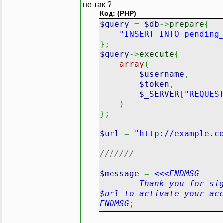
не так ?
Код: (PHP)
$query
=
$db
->
prepare
{
"INSERT INTO pending
}
;
$query
->
execute
{
array
(
$username
,
$token
,
$_SERVER
[
"REQUES
)
}
;
$url
=
"http://example.c
///////
$message
=
<<<ENDMSG
Thank you for signing
$url to activate your ac
ENDMSG
;