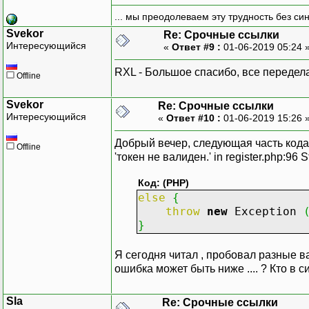
... мы преодолеваем эту трудность без си
Svekor
Re: Срочные ссылки
Интересующийся
«
Ответ #9 :
01-06-2019 05:24 
RXL - Большое спасибо, все передел
Offline
Svekor
Re: Срочные ссылки
Интересующийся
«
Ответ #10 :
01-06-2019 15:26 
Добрый вечер, следующая часть кода пи
Offline
'токен не валиден.' in register.php:96 St
Код: (PHP)
else
{
throw
new
Exception
}
Я сегодня читал , пробовал разные ва
ошибка может быть ниже .... ? Кто в 
Sla
Re: Срочные ссылки