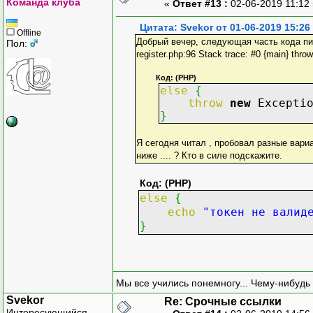
Команда клуба
«
Ответ #13 :
02-06-2019 11:12
Цитата: Svekor от 01-06-2019 15:26
Offline
Добрый вечер, следующая часть кода пишет 
Пол:
register.php:96 Stack trace: #0 {main} throw
Код: (PHP)
else
{
throw
new
Excepti
}
Я сегодня читал , пробовал разные вариа
ниже .... ? Кто в силе подскажите.
Код: (PHP)
else
{
echo
"токен не валид
}
Мы все учились понемногу... Чему-нибудь 
Svekor
Re: Срочные ссылки
Интересующийся