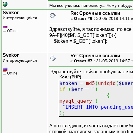
throw new Exception("в
Мы все учились понемногу... Чему-нибудь 
}
Svekor
// активируем пользовате
Re: Срочные ссылки
Интересующийся
«
Ответ #6 :
30-05-2019 14:11 
// ...
Здравствуйте, я так понимаю что все кр
Offline
9A-F]{40}$/i', $_GET["token"])) {
$token = $_GET["token"];
Svekor
Re: Срочные ссылки
Интересующийся
«
Ответ #7 :
31-05-2019 14:57 
Здравствуйте, сейчас пробую частями
Offline
Код: (PHP)
$token
=
md5
(
uniqid
(
$use
if
(
$err
==
""
)
{
mysql_query
(
"INSERT INTO pending_us
)
;
А вот следующая часть выдает ошибку 
строкой, массивом, заданным в on lin