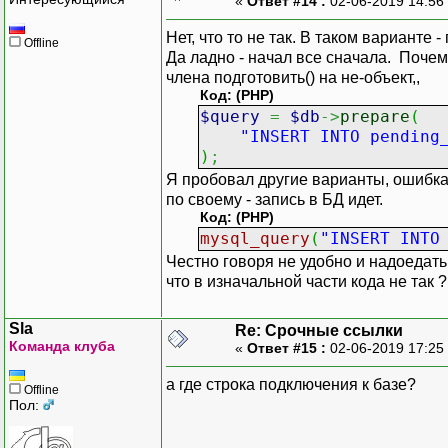
«
Ответ #14 :
02-06-2019 14:56
Нет, что то не так. В таком варианте 
Offline
Да ладно - начал все сначала. Почем
члена подготовить() на не-объект,,
Код: (PHP)
$query
=
$db
->
prepare
(
"INSERT INTO pending
)
;
Я пробовал другие варианты, ошибка у
по своему - запись в БД идет.
Код: (PHP)
mysql_query
(
"INSERT INTO
Честно говоря не удобно и надоедать
что в изначальной части кода не так ?
Sla
Re: Срочные ссылки
Команда клуба
«
Ответ #15 :
02-06-2019 17:25
а где строка подключения к базе?
Offline
Пол: