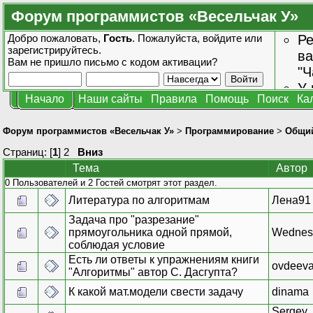
Форум программистов «Весельчак У»
Добро пожаловать,
Гость
. Пожалуйста,
войдите
или
Ре
зарегистрируйтесь
.
ва
Вам не пришло
письмо с кодом активации?
"Ч
У 
Начало
Наши сайты
Правила
Помощь
Поиск
Ка
от
зн
Форум программистов «Весельчак У»
>
Программирование
>
Общи
Страниц: [
1
]
2
Вниз
Тема
Автор
0 Пользователей и 2 Гостей смотрят этот раздел.
Литература по алгоритмам
Лена91
Задача про "разрезание"
прямоугольника одной прямой,
Wednes
соблюдая условие
Есть ли ответы к упражнениям книги
ovdeev
"Алгоритмы" автор С. Дасгупта?
К какой мат.модели свести задачу
dinama
Sergey