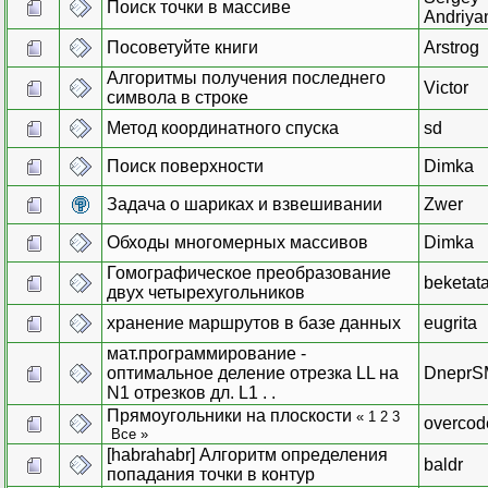
Поиск точки в массиве
Andriya
Посоветуйте книги
Arstrog
Алгоритмы получения последнего
Victor
символа в строке
Метод координатного спуска
sd
Поиск поверхности
Dimka
Задача о шариках и взвешивании
Zwer
Обходы многомерных массивов
Dimka
Гомографическое преобразование
beketat
двух четырехугольников
хранение маршрутов в базе данных
eugrita
мат.программирование -
оптимальное деление отрезка LL на
Dnepr
N1 отрезков дл. L1 . .
Прямоугольники на плоскости
«
1
2
3
overcod
Все
»
[habrahabr] Алгоритм определения
baldr
попадания точки в контур