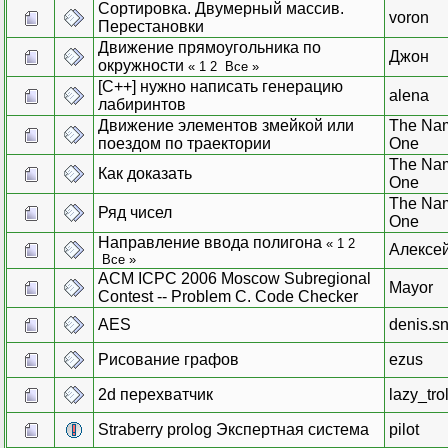
Сортировка. Двумерный массив.
voron
Перестановки
Движение прямоугольника по
Джон
окружности
«
1
2
Все
»
[C++] нужно написать генерацию
alena
лабиринтов
Движение элементов змейкой или
The Na
поездом по траектории
One
The Na
Как доказать
One
The Na
Ряд чисел
One
Направление ввода полигона
«
1
2
Алексе
Все
»
ACM ICPC 2006 Moscow Subregional
Mayor
Contest -- Problem C. Code Checker
AES
denis.s
Рисование графов
ezus
2d перехватчик
lazy_trol
Straberry prolog Экспертная система
pilot