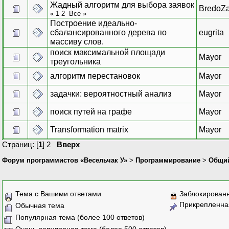
Жадный алгоритм для выбора заявок
BredoZ
«
1
2
Все
»
Построение идеально-
сбалансированного дерева по
eugrita
массиву слов.
поиск максимальной площади
Mayor
треугольника
алгоритм перестановок
Mayor
задачки: вероятностный анализ
Mayor
поиск путей на графе
Mayor
Transformation matrix
Mayor
Страниц: [
1
]
2
Вверх
Форум программистов «Весельчак У»
>
Программирование
>
Общи
Тема с Вашими ответами
Заблокирован
Прикрепленна
Обычная тема
Популярная тема (более 100 ответов)
Очень популярная тема (более 500 ответов)