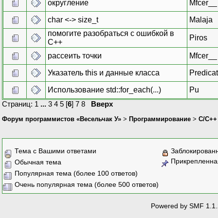
округление
Mfcer__
char <-> size_t
Malaja
помогите разобраться с ошибкой в
Piros
С++
рассеить точки
Mfcer__
Указатель this и данные класса
Predica
Использование std::for_each(...)
Pu
Страниц:
1
...
3
4
5
[
6
]
7
8
Вверх
Форум программистов «Весельчак У»
>
Программирование
>
C/C++
Тема с Вашими ответами
Заблокирован
Прикрепленна
Обычная тема
Популярная тема (более 100 ответов)
Очень популярная тема (более 500 ответов)
Powered by SMF 1.1.