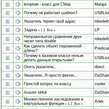
template - класс для CMap
Malaja
Почему не работает шаблон?
USBLex
Указатель теряет свой адрес
nikedefo
Задача
LP
«
1
2
Все
»
Неправильнгое сравнение двух
nikedefo
чисел типа double
Как сделать объект переменной
Predica
длины?
Почему в базовом классе нельзя
USBLex
делать данные открытыми?
Опять указатели...
direct
Указатели...Я просто фигею...
DaShar
Простой вопрос по классу
cooler
Аналог strtok
DaShar
Множественное наследование и
Алик
виртуальные функции
«
1
2
Все
»