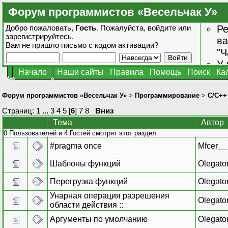
Форум программистов «Весельчак У»
Добро пожаловать,
Гость
. Пожалуйста,
войдите
или
Ре
зарегистрируйтесь
.
ва
Вам не пришло
письмо с кодом активации?
"Ч
У 
Начало
Наши сайты
Правила
Помощь
Поиск
Ка
от
зн
Форум программистов «Весельчак У»
>
Программирование
>
C/C++
Страниц:
1
...
3
4
5
[
6
]
7
8
Вниз
Тема
Автор
0 Пользователей и 4 Гостей смотрят этот раздел.
#pragma once
Mfcer__
Шаблоны функций
Olegato
Перегрузка функций
Olegato
Унарная операция разрешения
Olegato
области действия ::
Аргументы по умолчанию
Olegato