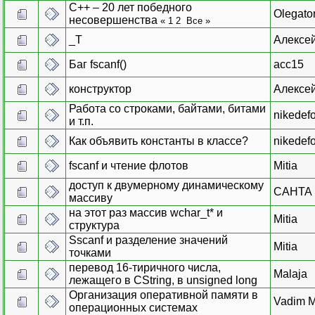
C++ – 20 лет победного
Olegato
несовершенства
«
1
2
Все
»
_T
Алексе
Баг fscanf()
acc15
конструктор
Алексе
Работа со строками, байтами, битами
nikedefo
и т.п.
Как объявить константы в классе?
nikedefo
fscanf и чтение флотов
Mitia
доступ к двумерному динамическому
CAHTA
массиву
на этот раз массив wchar_t* и
Mitia
структура
Sscanf и разделение значений
Mitia
точками
перевод 16-тиричного числа,
Malaja
лежащего в CString, в unsigned long
Организация оперативной памяти в
Vadim 
операционных системах