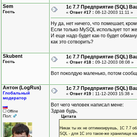
Sem
1с 7.7 Предприятие (SQL) Ва
Гость
«
Ответ #17 :
08-12-2003 11:11 »
Ну да, нет ничего, что помешает, кро
Если только MySQL использует тот же
И еще надо будет как-то будет обману
как это сотворить?
Skubent
1с 7.7 Предприятие (SQL) Ва
Гость
«
Ответ #18 :
09-12-2003 08:08 »
Вот поколдую маленько, потом сообщ
Антон (LogRus)
1с 7.7 Предприятие (SQL) Ва
Глобальный
«
Ответ #19 :
11-12-2003 15:38 »
модератор
Вот чего человек написал мене:
Здрав будь,
Offline
Пол:
Цитата
Никак ты их не оптимизируешь, 1С 7.7 о
SQL - для 1С это такое-же хранилище как