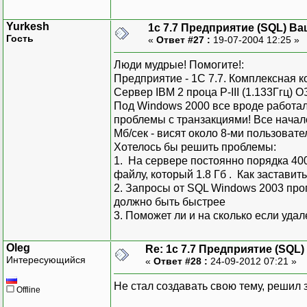
Yurkesh
1с 7.7 Предприятие (SQL) Ва
Гость
«
Ответ #27 :
19-07-2004 12:25 »
Люди мудрые! Помогите!:
Предприятие - 1С 7.7. Комплексная 
Сервер IBM 2 проца P-III (1.133Ггц) 
Под Windows 2000 все вроде работал
проблемы с транзакциями! Все начал
Мб/сек - висят около 8-ми пользовате
Хотелось бы решить проблемы:
1. На сервере постоянно порядка 400
файлу, который 1.8 Гб . Как застави
2. Запросы от SQL Windows 2003 проп
должно быть быстрее
3. Поможет ли и на сколько если уда
Oleg
Re: 1с 7.7 Предприятие (SQL)
Интересующийся
«
Ответ #28 :
24-09-2012 07:21 »
Не стал создавать свою тему, решил 
Offline