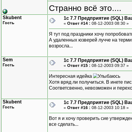
Странно всё это....
Skubent
1с 7.7 Предприятие (SQL) Ва
Гость
«
Ответ #14 :
08-12-2003 08:30 »
Я тут под праздники хочу попробоват
А удаленных юзверей лучче на термин
возросла...
Sem
1с 7.7 Предприятие (SQL) Ва
Гость
«
Ответ #15 :
08-12-2003 09:37 »
Интересная идейка
Хотя вряд ли получиться. В инете пис
Соответсвенно, невозможен и перехо
Skubent
1с 7.7 Предприятие (SQL) Ва
Гость
«
Ответ #16 :
08-12-2003 10:18 »
Вот я и хочу проверить сие утвержден
все сделать...