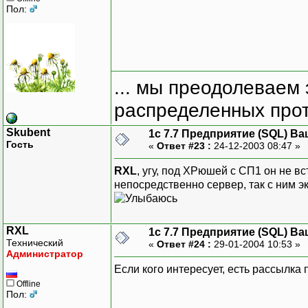
Пол:
... мы преодолеваем 
распределенных прот
Skubent
1с 7.7 Предприятие (SQL) Ва
Гость
«
Ответ #23 :
24-12-2003 08:47 »
RXL
, угу, под ХРюшей с СП1 он не вс
непосредственно сервер, так с ним э
RXL
1с 7.7 Предприятие (SQL) Ва
Технический
«
Ответ #24 :
29-01-2004 10:53 »
Администратор
Если кого интересует, есть рассылка 
Offline
Пол: