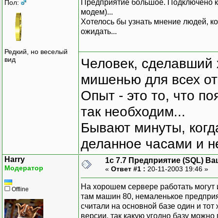
Предприятие большое. Подключено к б
Пол:
модем)...
Хотелось бы узнать мнение людей, ко
ожидать...
Редкий, но веселый
вид
Человек, сделавший х
мишенью для всех о
Опыт - это то, что по
так необходим...
Бывают минуты, когда
деланное часами и не
Harry
1с 7.7 Предприятие (SQL) Ва
Модератор
«
Ответ #1 :
20-11-2003 19:46 »
На хорошем сервере работать могут и
Offline
там машин 80, немаленькое предприят
считали на основной базе один и тот 
версии, так какую угодно базу можно 