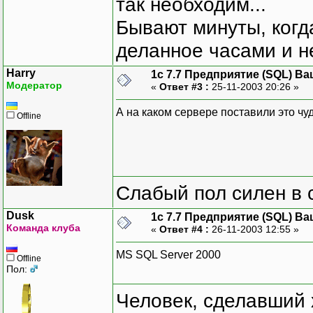
так необходим...
Бывают минуты, когда
деланное часами и не
Harry
1с 7.7 Предприятие (SQL) Ва
Модератор
«
Ответ #3 :
25-11-2003 20:26 »
А на каком сервере поставили это ч
Offline
Слабый пол силен в 
Dusk
1с 7.7 Предприятие (SQL) Ва
Команда клуба
«
Ответ #4 :
26-11-2003 12:55 »
MS SQL Server 2000
Offline
Пол:
Человек, сделавший х