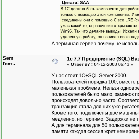
Цитата: SAA
В 1С должна быть компонента для работ
только с помощью этой компоненты. У ме
соединены они с помощью Cisco LRE (ско
ужас какой-то, справочники открываются 
Win95. Так что делайте выводы. Искали 
удаленную работу, он написал свою надст
А терминал сервер почему не исполь
Sem
1с 7.7 Предприятие (SQL) Ва
Гость
«
Ответ #7 :
04-12-2003 06:43 »
У нас стоит 1С+SQL Server 2000.
Пользователей порядка 100, вместе р
маленькая проблема. Нельзя одновре
пользователей было мало, заминок по
происходят довольно часто. Соответ
транзакция стала для них уже руга
Кроме того, подключены две машины с
медленно, но терпимо. Задержки не т
А для терминала для 50 пользовател
памяти каждая сессия жрет немерян