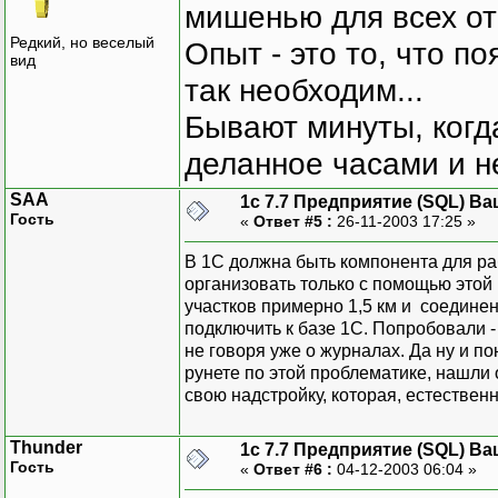
мишенью для всех о
Редкий, но веселый
Опыт - это то, что по
вид
так необходим...
Бывают минуты, когда
деланное часами и не
SAA
1с 7.7 Предприятие (SQL) Ва
Гость
«
Ответ #5 :
26-11-2003 17:25 »
В 1С должна быть компонента для р
организовать только с помощью этой
участков примерно 1,5 км и соединен
подключить к базе 1С. Попробовали -
не говоря уже о журналах. Да ну и по
рунете по этой проблематике, нашли 
свою надстройку, которая, естественно
Thunder
1с 7.7 Предприятие (SQL) Ва
Гость
«
Ответ #6 :
04-12-2003 06:04 »