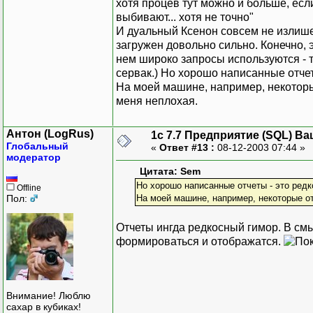
хотя процев тут можно и больше, есл
выбивают... хотя не точно"
И дуальный Ксенон совсем не излише
загружен довольно сильно. Конечно, э
нем широко запросы используются - т
сервак.) Но хорошо написанные отче
На моей машине, например, некоторы
меня неплохая.
Антон (LogRus)
1с 7.7 Предприятие (SQL) Ва
Глобальный
«
Ответ #13 :
08-12-2003 07:44 »
модератор
Цитата: Sem
Но хорошо написанные отчеты - это ред
Offline
Пол:
На моей машине, например, некоторые от
Отчеты ингда редкосный гимор. В см
формироваться и отображатся.
Внимание! Люблю
сахар в кубиках!