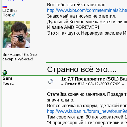
Вот тебе статейка занятная:
http://www.ixbt.com/comm/terminals2.ht
Offline
Пол:
Знакомый на письмо не ответил.
Дуальный Ксенон мне кажется излиш
И ваще AMD FOREVER!
Это я так шутю. Нервирует засилие И
Внимание! Люблю
сахар в кубиках!
Странно всё это....
Sem
1с 7.7 Предприятие (SQL) Ва
Гость
«
Ответ #12 :
08-12-2003 07:09 »
Статейка конечно занятная. Правда т
значительно.
Вот ссылочка на форум, где такой во
http://www.kuban.ru/forum_new/forum9/f
Там советуют для 30 пользователей 1
"4 процессорный 1 гиг оперативки и е