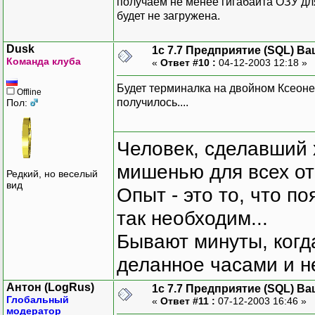
получаем не менее гигабайта ОЗУ для
будет не загружена.
Dusk
1с 7.7 Предприятие (SQL) Ва
Команда клуба
«
Ответ #10 :
04-12-2003 12:18 »
Будет терминалка на двойном Ксеоне с
Offline
получилось....
Пол:
Человек, сделавший х
мишенью для всех о
Редкий, но веселый
вид
Опыт - это то, что по
так необходим...
Бывают минуты, когда
деланное часами и не
Антон (LogRus)
1с 7.7 Предприятие (SQL) Ва
Глобальный
«
Ответ #11 :
07-12-2003 16:46 »
модератор