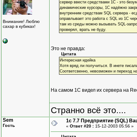
сервер ввести средствами 1С - это безу
динамические курсоры, 1С надёжно закр
внутренним средствам SQL сервера - есд
оправлывает это работа с SQL из 1С чер
Внимание! Люблю
там из среды можно вызывать SQL-запро
сахар в кубиках!
проверял, врать не буду.
Это не правда:
Цитата
Интересная идейка
Хотя вряд ли получиться. В инете писали
Соответсвенно, невозможен и переход на
На самом 1С видел их сервера на Re
Странно всё это....
Sem
1с 7.7 Предприятие (SQL) Ва
Гость
«
Ответ #20 :
15-12-2003 05:56 »
Цитата