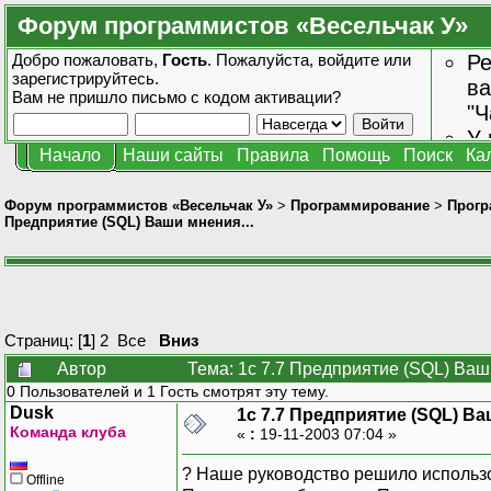
Форум программистов «Весельчак У»
Добро пожаловать,
Гость
. Пожалуйста,
войдите
или
Ре
зарегистрируйтесь
.
ва
Вам не пришло
письмо с кодом активации?
"Ч
У 
Начало
Наши сайты
Правила
Помощь
Поиск
Ка
от
зн
Форум программистов «Весельчак У»
>
Программирование
>
Прогр
Предприятие (SQL) Ваши мнения...
Страниц: [
1
]
2
Все
Вниз
Автор
Тема: 1с 7.7 Предприятие (SQL) Ваш
0 Пользователей и 1 Гость смотрят эту тему.
Dusk
1с 7.7 Предприятие (SQL) Ва
Команда клуба
«
:
19-11-2003 07:04 »
? Наше руководство решило использо
Offline