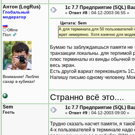
Антон (LogRus)
1с 7.7 Предприятие (SQL) Ва
Глобальный
«
Ответ #8 :
04-12-2003 06:55 »
модератор
Цитата: Sem
А для терминала для 50 пользователей 
Offline
Пол:
жрет немерянно. Хотя конечно для моде
Бумаю ты заблуждаешься памяти не та
транзакции локальны. для терпимой р
плюс терминалы из винды обычной по
весь экран.
Есть другой вариат перековырять 1С
Внимание! Люблю
Напишу письмо одному человеку. Мож
сахар в кубиках!
Странно всё это....
Sem
1с 7.7 Предприятие (SQL) Ва
Гость
«
Ответ #9 :
04-12-2003 09:00 »
Трудно сказать насчет памяти, я тако
4-х пользователей в терминале надо 