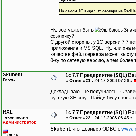
На самом 1С видел их сервера на RedHa
Ну, все может быть
Значи
ссылочку?
С другой стороны, у 1С версии 7.7 не
приложение и MS SQL. Ну, или она мо
качестве файл сервера может выступа
8-ку, то сетевую версию, а тем более
Skubent
1с 7.7 Предприятие (SQL) Ва
Гость
«
Ответ #21 :
24-12-2003 07:36 »
Докладываю - не получилось 1С заве
русскую ХРюшу... Найду, буду снова 
RXL
1с 7.7 Предприятие (SQL) Ва
Технический
«
Ответ #22 :
24-12-2003 08:45 »
Администратор
Skubent
, что, драйвер ODBC с
www.m
Offline