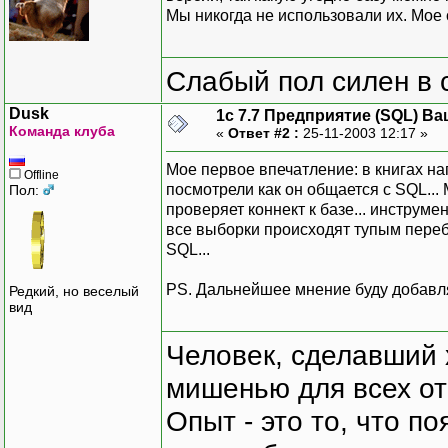
Мы никогда не использовали их. Мое 
Слабый пол силен в 
Dusk
1с 7.7 Предприятие (SQL) Ва
Команда клуба
«
Ответ #2 :
25-11-2003 12:17 »
Мое первое впечатление: в книгах нап
Offline
посмотрели как он общается с SQL... 
Пол:
проверяет коннект к базе... инструм
все выборки происходят тупым пере
SQL...
PS. Дальнейшее мнение буду добавля
Редкий, но веселый
вид
Человек, сделавший х
мишенью для всех о
Опыт - это то, что по