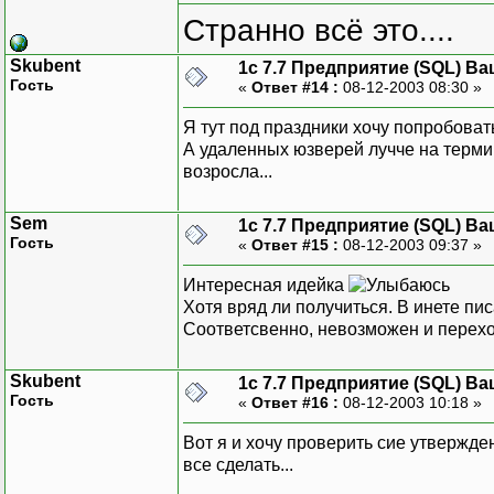
Странно всё это....
Skubent
1с 7.7 Предприятие (SQL) Ва
Гость
«
Ответ #14 :
08-12-2003 08:30 »
Я тут под праздники хочу попробоват
А удаленных юзверей лучче на термин
возросла...
Sem
1с 7.7 Предприятие (SQL) Ва
Гость
«
Ответ #15 :
08-12-2003 09:37 »
Интересная идейка
Хотя вряд ли получиться. В инете пис
Соответсвенно, невозможен и перехо
Skubent
1с 7.7 Предприятие (SQL) Ва
Гость
«
Ответ #16 :
08-12-2003 10:18 »
Вот я и хочу проверить сие утвержден
все сделать...