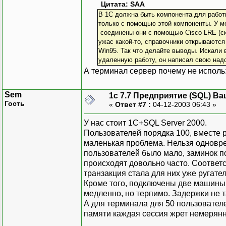
Цитата: SAA
В 1С должна быть компонента для работ
только с помощью этой компоненты. У ме
соединены они с помощью Cisco LRE (ско
ужас какой-то, справочники открываются 
Win95. Так что делайте выводы. Искали 
удаленную работу, он написал свою надст
А терминал сервер почему не исполь
Sem
1с 7.7 Предприятие (SQL) Ва
Гость
«
Ответ #7 :
04-12-2003 06:43 »
У нас стоит 1С+SQL Server 2000.
Пользователей порядка 100, вместе р
маленькая проблема. Нельзя одновре
пользователей было мало, заминок по
происходят довольно часто. Соответ
транзакция стала для них уже руга
Кроме того, подключены две машины с
медленно, но терпимо. Задержки не т
А для терминала для 50 пользовател
памяти каждая сессия жрет немерян