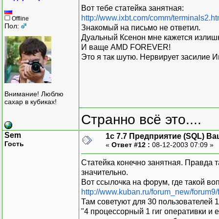
Вот тебе статейка занятная:
http://www.ixbt.com/comm/terminals2.ht
Offline
Пол:
Знакомый на письмо не ответил.
Дуальный Ксенон мне кажется излиш
И ваще AMD FOREVER!
Это я так шутю. Нервирует засилие И
Внимание! Люблю
сахар в кубиках!
Странно всё это....
Sem
1с 7.7 Предприятие (SQL) Ва
Гость
«
Ответ #12 :
08-12-2003 07:09 »
Статейка конечно занятная. Правда т
значительно.
Вот ссылочка на форум, где такой во
http://www.kuban.ru/forum_new/forum9/f
Там советуют для 30 пользователей 1
"4 процессорный 1 гиг оперативки и е