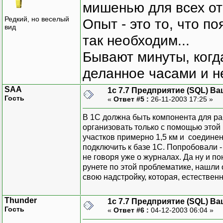
мишенью для всех о
Редкий, но веселый
Опыт - это то, что по
вид
так необходим...
Бывают минуты, когда
деланное часами и не
SAA
1с 7.7 Предприятие (SQL) Ва
Гость
«
Ответ #5 :
26-11-2003 17:25 »
В 1С должна быть компонента для р
организовать только с помощью этой
участков примерно 1,5 км и соединен
подключить к базе 1С. Попробовали -
не говоря уже о журналах. Да ну и по
рунете по этой проблематике, нашли 
свою надстройку, которая, естественно
Thunder
1с 7.7 Предприятие (SQL) Ва
Гость
«
Ответ #6 :
04-12-2003 06:04 »