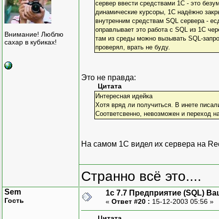
сервер ввести средствами 1С - это безу
динамические курсоры, 1С надёжно закр
внутренним средствам SQL сервера - есд
оправлывает это работа с SQL из 1С чер
Внимание! Люблю
там из среды можно вызывать SQL-запро
сахар в кубиках!
проверял, врать не буду.
Это не правда:
Цитата
Интересная идейка
Хотя вряд ли получиться. В инете писали
Соответсвенно, невозможен и переход на
На самом 1С видел их сервера на Re
Странно всё это....
Sem
1с 7.7 Предприятие (SQL) Ва
Гость
«
Ответ #20 :
15-12-2003 05:56 »
Цитата