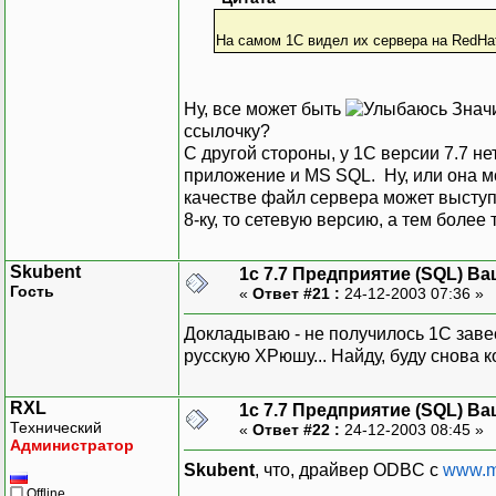
На самом 1С видел их сервера на RedHa
Ну, все может быть
Значи
ссылочку?
С другой стороны, у 1С версии 7.7 не
приложение и MS SQL. Ну, или она мо
качестве файл сервера может выступа
8-ку, то сетевую версию, а тем более
Skubent
1с 7.7 Предприятие (SQL) Ва
Гость
«
Ответ #21 :
24-12-2003 07:36 »
Докладываю - не получилось 1С заве
русскую ХРюшу... Найду, буду снова 
RXL
1с 7.7 Предприятие (SQL) Ва
Технический
«
Ответ #22 :
24-12-2003 08:45 »
Администратор
Skubent
, что, драйвер ODBC с
www.m
Offline