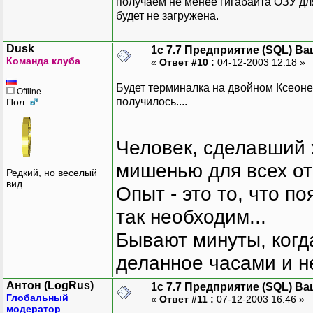
получаем не менее гигабайта ОЗУ для
будет не загружена.
Dusk
1с 7.7 Предприятие (SQL) Ва
Команда клуба
«
Ответ #10 :
04-12-2003 12:18 »
Будет терминалка на двойном Ксеоне с
Offline
получилось....
Пол:
Человек, сделавший х
мишенью для всех о
Редкий, но веселый
вид
Опыт - это то, что по
так необходим...
Бывают минуты, когда
деланное часами и не
Антон (LogRus)
1с 7.7 Предприятие (SQL) Ва
Глобальный
«
Ответ #11 :
07-12-2003 16:46 »
модератор