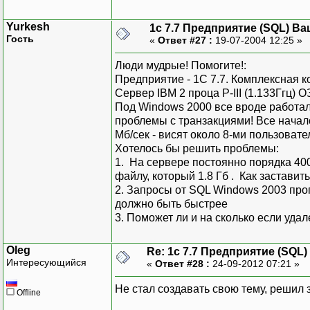
Yurkesh
1с 7.7 Предприятие (SQL) Ва
Гость
«
Ответ #27 :
19-07-2004 12:25 »
Люди мудрые! Помогите!:
Предприятие - 1С 7.7. Комплексная 
Сервер IBM 2 проца P-III (1.133Ггц) 
Под Windows 2000 все вроде работал
проблемы с транзакциями! Все начал
Мб/сек - висят около 8-ми пользовате
Хотелось бы решить проблемы:
1. На сервере постоянно порядка 400
файлу, который 1.8 Гб . Как застави
2. Запросы от SQL Windows 2003 проп
должно быть быстрее
3. Поможет ли и на сколько если уда
Oleg
Re: 1с 7.7 Предприятие (SQL)
Интересующийся
«
Ответ #28 :
24-09-2012 07:21 »
Не стал создавать свою тему, решил 
Offline