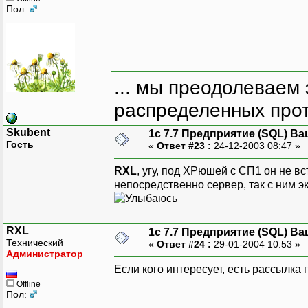
Пол:
... мы преодолеваем 
распределенных прот
Skubent
1с 7.7 Предприятие (SQL) Ва
Гость
«
Ответ #23 :
24-12-2003 08:47 »
RXL
, угу, под ХРюшей с СП1 он не вс
непосредственно сервер, так с ним э
RXL
1с 7.7 Предприятие (SQL) Ва
Технический
«
Ответ #24 :
29-01-2004 10:53 »
Администратор
Если кого интересует, есть рассылка 
Offline
Пол: