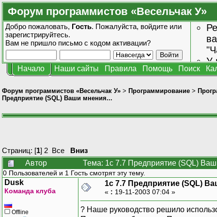
Форум программистов «Весельчак У»
Добро пожаловать,
Гость
. Пожалуйста,
войдите
или
Ре
зарегистрируйтесь
.
ва
Вам не пришло
письмо с кодом активации?
"Ч
У 
Начало
Наши сайты
Правила
Помощь
Поиск
Ка
от
зн
Форум программистов «Весельчак У»
>
Программирование
>
Прогр
Предприятие (SQL) Ваши мнения...
Страниц: [
1
]
2
Все
Вниз
Автор
Тема: 1с 7.7 Предприятие (SQL) Ваш
0 Пользователей и 1 Гость смотрят эту тему.
Dusk
1с 7.7 Предприятие (SQL) Ва
Команда клуба
«
:
19-11-2003 07:04 »
? Наше руководство решило использо
Offline