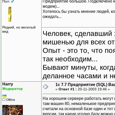
Предприятие большое. Подключено к б
Пол:
модем)...
Хотелось бы узнать мнение людей, ко
ожидать...
Редкий, но веселый
вид
Человек, сделавший х
мишенью для всех о
Опыт - это то, что по
так необходим...
Бывают минуты, когда
деланное часами и не
Harry
1с 7.7 Предприятие (SQL) Ва
Модератор
«
Ответ #1 :
20-11-2003 19:46 »
На хорошем сервере работать могут и
Offline
там машин 80, немаленькое предприят
считали на основной базе один и тот 
версии, так какую угодно базу можно 