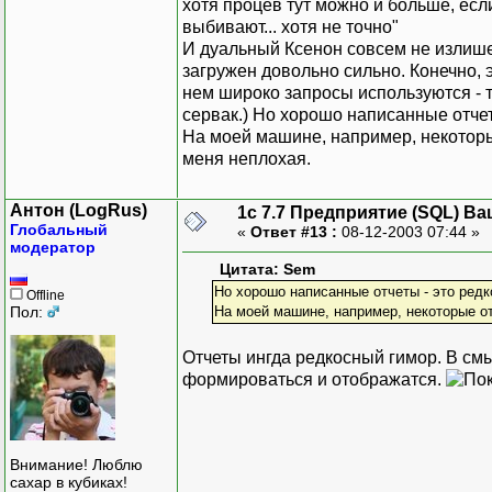
хотя процев тут можно и больше, есл
выбивают... хотя не точно"
И дуальный Ксенон совсем не излише
загружен довольно сильно. Конечно, э
нем широко запросы используются - т
сервак.) Но хорошо написанные отче
На моей машине, например, некоторы
меня неплохая.
Антон (LogRus)
1с 7.7 Предприятие (SQL) Ва
Глобальный
«
Ответ #13 :
08-12-2003 07:44 »
модератор
Цитата: Sem
Но хорошо написанные отчеты - это ред
Offline
Пол:
На моей машине, например, некоторые от
Отчеты ингда редкосный гимор. В см
формироваться и отображатся.
Внимание! Люблю
сахар в кубиках!