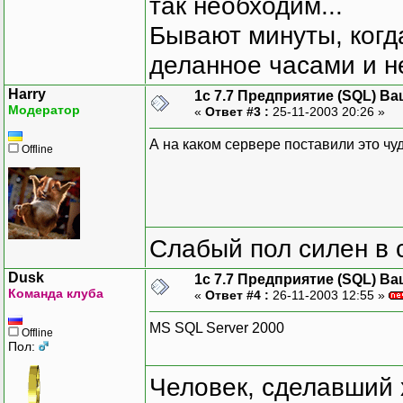
так необходим...
Бывают минуты, когда
деланное часами и не
Harry
1с 7.7 Предприятие (SQL) Ва
Модератор
«
Ответ #3 :
25-11-2003 20:26 »
А на каком сервере поставили это ч
Offline
Слабый пол силен в 
Dusk
1с 7.7 Предприятие (SQL) Ва
Команда клуба
«
Ответ #4 :
26-11-2003 12:55 »
MS SQL Server 2000
Offline
Пол:
Человек, сделавший х