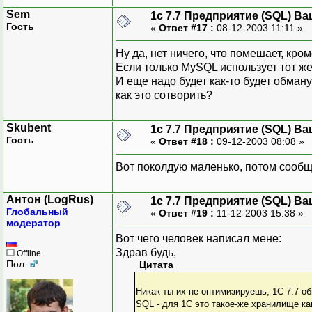
Sem
1с 7.7 Предприятие (SQL) Ва
Гость
«
Ответ #17 :
08-12-2003 11:11 »
Ну да, нет ничего, что помешает, кро
Если только MySQL использует тот же
И еще надо будет как-то будет обману
как это сотворить?
Skubent
1с 7.7 Предприятие (SQL) Ва
Гость
«
Ответ #18 :
09-12-2003 08:08 »
Вот поколдую маленько, потом сообщ
Антон (LogRus)
1с 7.7 Предприятие (SQL) Ва
Глобальный
«
Ответ #19 :
11-12-2003 15:38 »
модератор
Вот чего человек написал мене:
Здрав будь,
Offline
Пол:
Цитата
Никак ты их не оптимизируешь, 1С 7.7 о
SQL - для 1С это такое-же хранилище как