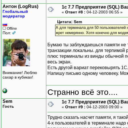
Антон (LogRus)
1с 7.7 Предприятие (SQL) Ва
Глобальный
«
Ответ #8 :
04-12-2003 06:55 »
модератор
Цитата: Sem
А для терминала для 50 пользователей 
Offline
Пол:
жрет немерянно. Хотя конечно для моде
Бумаю ты заблуждаешься памяти не та
транзакции локальны. для терпимой р
плюс терминалы из винды обычной по
весь экран.
Есть другой вариат перековырять 1С
Внимание! Люблю
Напишу письмо одному человеку. Мож
сахар в кубиках!
Странно всё это....
Sem
1с 7.7 Предприятие (SQL) Ва
Гость
«
Ответ #9 :
04-12-2003 09:00 »
Трудно сказать насчет памяти, я тако
4-х пользователей в терминале надо 