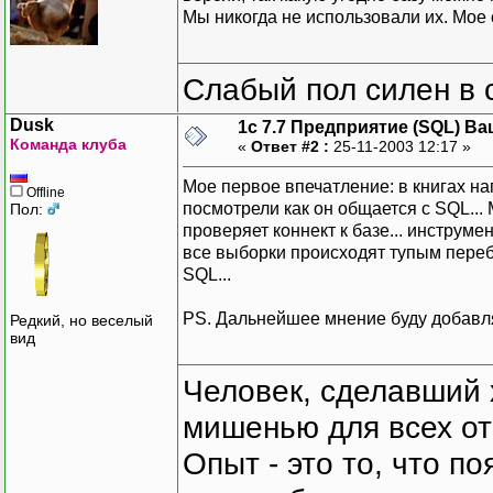
Мы никогда не использовали их. Мое 
Слабый пол силен в 
Dusk
1с 7.7 Предприятие (SQL) Ва
Команда клуба
«
Ответ #2 :
25-11-2003 12:17 »
Мое первое впечатление: в книгах нап
Offline
посмотрели как он общается с SQL... 
Пол:
проверяет коннект к базе... инструм
все выборки происходят тупым пере
SQL...
PS. Дальнейшее мнение буду добавля
Редкий, но веселый
вид
Человек, сделавший х
мишенью для всех о
Опыт - это то, что по