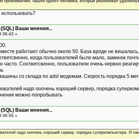
ой проблематике, нашли одного человека, который реализовал удаленную 
 использовать?
 (SQL) Ваши мнения...
3 06:43 »
00.
вместе работают обычно около 50. База вроде не вешалась
тветсвенно, когда пользователей было мало, заминок почти
о часто. Соответсвенно, пользователи очень нервно реагир
машины со склада по adsl модемам. Скорость порядка 5 мег
зователей надо ооочень хороший сервер, порядка суперком
инения можно попробывать
 (SQL) Ваши мнения...
3 06:55 »
вателей надо ооочень хороший сервер, порядка суперкомпьютера. И па
ь