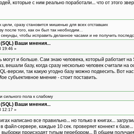
дей, которые с ним реально поработали... что от этого звер
к цели, сразу становится мишенью для всех отставших
зу после того, как он был так необходим...
 секунды, чтобы исправить деланное часами и не получить последст
 (SQL) Ваши мнения...
 19:46 »
 могут и больше. Сам знаю человека, который работает на 
з, вешали базу, когда сразу несколько человек считали на о
SQL-версии, так какую угодно базу можно подвесить. Вот на
Мое субъективное мнение - стоит поставить.
и сильного пола к слабому
 (SQL) Ваши мнения...
 12:17 »
игах написано все правильно... но только в книгах... загру
к в файл-сервере, каждые 10 сек. проверяет коннект к базе.
 выборки происходят тупым перебором... В общем получае