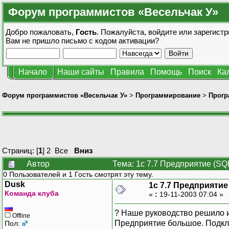
Форум программистов «Весельчак У»
Добро пожаловать,
Гость
. Пожалуйста,
войдите
или
зарегистр
Вам не пришло
письмо с кодом активации?
Начало
Наши сайты
Правила
Помощь
Поиск
Ка
Форум программистов «Весельчак У»
>
Программирование
>
Прогр
Страниц: [
1
]
2
Все
Вниз
Автор
Тема: 1с 7.7 Предприятие (SQ
0 Пользователей и 1 Гость смотрят эту тему.
Dusk
1с 7.7 Предприятие
Команда клуба
«
:
19-11-2003 07:04 »
? Наше руководство решило и
Offline
Предприятие большое. Подключ
Пол: