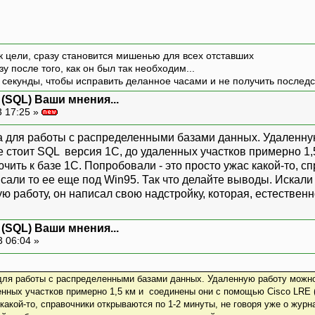
к цели, сразу становится мишенью для всех отставших
зу после того, как он был так необходим...
 секунды, чтобы исправить деланное часами и не получить последст
 (SQL) Ваши мнения...
 17:25 »
 для работы с распределенными базами данных. Удаленную
е стоит SQL версия 1С, до удаленных участков примерно 1,
ючить к базе 1С. Попробовали - это просто ужас какой-то, с
исали то ее еще под Win95. Так что делайте выводы. Искали
 работу, он написал свою надстройку, которая, естественно
 (SQL) Ваши мнения...
3 06:04 »
для работы с распределенными базами данных. Удаленную работу можно 
нных участков примерно 1,5 км и соединены они с помощью Cisco LRE (с
какой-то, справочники открываются по 1-2 минуты, не говоря уже о журна