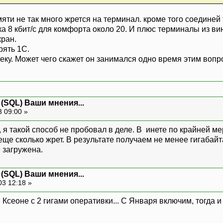
ти не так много жрется на терминал. кроме того соединей 
а 8 кбит/с для комфорта около 20. И плюс терминалы из ви
кран.
рять 1С.
ку. Может чего скажет он занимался одно время этим вопр
 (SQL) Ваши мнения...
3 09:00 »
, я такой способ не пробовал в деле. В инете по крайней ме
еще сколько жрет. В результате получаем не менее гигабай
е загружена.
 (SQL) Ваши мнения...
03 12:18 »
сеоне с 2 гигами оперативки... С Января включим, тогда и р