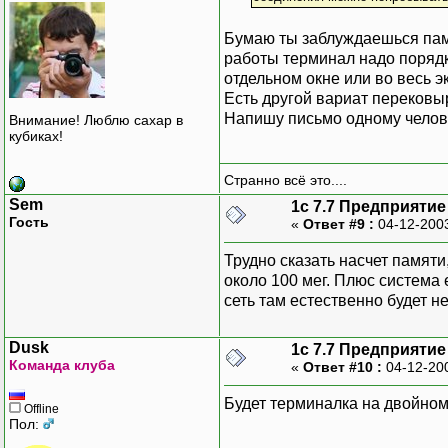
Бумаю ты заблуждаешься памя
работы терминал надо порядк
отдельном окне или во весь э
Есть другой вариат перековы
Напишу письмо одному челове
Внимание! Люблю сахар в
кубиках!
Странно всё это....
Sem
1с 7.7 Предприятие
Гость
«
Ответ #9 :
04-12-200
Трудно сказать насчет памяти
около 100 мег. Плюс система 
сеть там естественно будет н
Dusk
1с 7.7 Предприятие
Команда клуба
«
Ответ #10 :
04-12-20
Будет терминалка на двойном К
Offline
Пол: