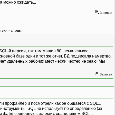
я можно ожидать...
Записан
вия на годы...
SQL-й версии, так там машин 80, немаленькое
сновной базе один и тот же отчет. БД подвисала намертво.
счет удаленных рабочих мест - если честно не знаю. Мы
Записан
зили профайлер и посмотрели как он общается с SQL...
.. инструменты SQL не использует по определению (за
м файл-серверную систему с хранилищем SQL...