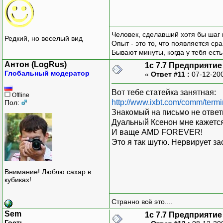
Человек, сделавший хотя бы шаг 
Редкий, но веселый вид
Опыт - это то, что появляется сра
Бывают минуты, когда у тебя есть
Антон (LogRus)
1с 7.7 Предприятие
Глобальный модератор
«
Ответ #11 :
07-12-200
Вот тебе статейка занятная:
Offline
http://www.ixbt.com/comm/termi
Пол:
Знакомый на письмо не ответ
Дуальный Ксенон мне кажетс
И ваще AMD FOREVER!
Это я так шутю. Нервирует з
Внимание! Люблю сахар в
кубиках!
Странно всё это....
Sem
1с 7.7 Предприятие
Гость