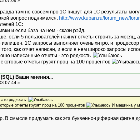
03 07:09 »
равда там не совсем про 1С пишут, для 1С результаты могу
такой вопрос поднимался.
http://www.kuban.ru/forum_new/foru
ателей 1С:
вки и если база на нем - скази рэйд.
ше, если 5 пользователей начнут отчеты строить за месяц, а
 излишен. 1С запросы выполняет очень хитро, и процессор 
 того, как отчет написан, и если в нем широко запросы испо
орошо написанные отчеты - это редкость
екоторые отчеты грузят проц на 100 процентов
 (SQL) Ваши мнения...
03 07:44 »
- это редкость
оторые отчеты грузят проц на 100 процентов
И машинка у м
р. В смысле придумать как эта буквенно-циферная фигня 