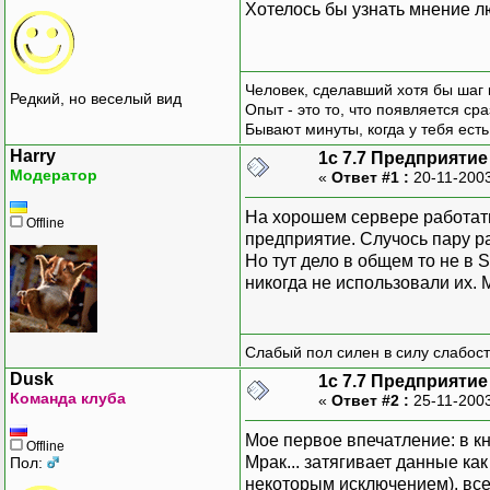
Хотелось бы узнать мнение лю
Человек, сделавший хотя бы шаг 
Редкий, но веселый вид
Опыт - это то, что появляется сра
Бывают минуты, когда у тебя есть
Harry
1с 7.7 Предприятие
Модератор
«
Ответ #1 :
20-11-2003
На хорошем сервере работать
Offline
предприятие. Случось пару ра
Но тут дело в общем то не в 
никогда не использовали их. 
Слабый пол силен в силу слабост
Dusk
1с 7.7 Предприятие
Команда клуба
«
Ответ #2 :
25-11-2003
Мое первое впечатление: в кн
Offline
Мрак... затягивает данные ка
Пол:
некоторым исключением), все