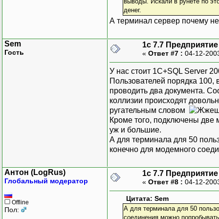
выводы. Искали в рунете по эт
денег.
А терминал сервер почему не
Sem
1с 7.7 Предприятие
Гость
«
Ответ #7 :
04-12-200
У нас стоит 1С+SQL Server 20
Пользователей порядка 100, 
проводить два документа. Соо
коллизии происходят довольн
ругательным словом
Кроме того, подключены две 
уж и большие.
А для терминала для 50 поль
конечно для модемного соед
Антон (LogRus)
1с 7.7 Предприятие
Глобальный модератор
«
Ответ #8 :
04-12-200
Цитата: Sem
Offline
А для терминала для 50 пользо
Пол:
соединения можно попробыват