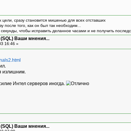
к цели, сразу становится мишенью для всех отставших
зу после того, как он был так необходим...
 секунды, чтобы исправить деланное часами и не получить последст
 (SQL) Ваши мнения...
3 16:46 »
nals2.html
ил.
я излишним.
асилие Интел серверов иногда.
 (SQL) Ваши мнения...