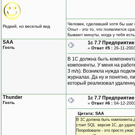
Человек, сделавший хотя бы шаг 
Редкий, но веселый вид
Опыт - это то, что появляется сра
Бывают минуты, когда у тебя есть
SAA
1с 7.7 Предприятие
Гость
«
Ответ #5 :
26-11-2003
В 1С должна быть компонента
компоненты. У меня на работ
3 m/s). Возникла нужда подкл
журналах. Да ну и понятно, п
который реализовал удаленную
Thunder
1с 7.7 Предприятие
Гость
«
Ответ #6 :
04-12-200
Цитата: SAA
В 1С должна быть компонента 
стоит SQL версия 1С, до удале
Попробовали - это просто ужас 