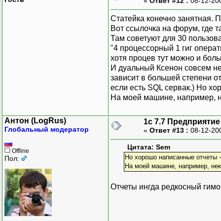
«
Ответ #12 :
08-12-20
Статейка конечно занятная. П
Вот ссылочка на форум, где 
Там советуют для 30 пользов
"4 процессорный 1 гиг операти
хотя процев тут можно и боль
И дуальный Ксенон совсем не
зависит в большей степени от
если есть SQL сервак.) Но х
На моей машине, например, н
Антон (LogRus)
1с 7.7 Предприятие
Глобальный модератор
«
Ответ #13 :
08-12-20
Цитата: Sem
Offline
Но хорошо написанные отчеты 
Пол:
На моей машине, например, нек
Отчеты ингда редкосный гимо