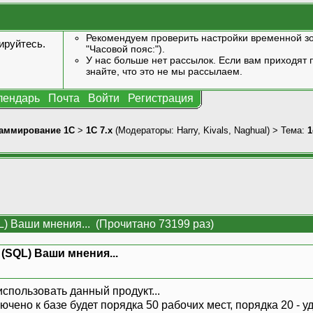
Рекомендуем проверить настройки временной зо
ируйтесь
.
"Часовой пояс:").
У нас больше нет рассылок. Если вам приходят п
знайте, что это не мы рассылаем.
лендарь
Почта
Войти
Регистрация
аммирование 1С
>
1С 7.x
(Модераторы:
Harry
,
Kivals
,
Naghual
) > Тема:
1
L) Ваши мнения... (Прочитано 73199 раз)
 (SQL) Ваши мнения...
спользовать данный продукт...
ено к базе будет порядка 50 рабочих мест, порядка 20 - у