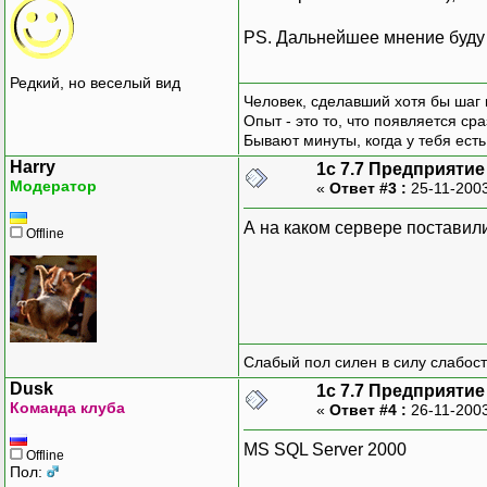
PS. Дальнейшее мнение буду 
Редкий, но веселый вид
Человек, сделавший хотя бы шаг 
Опыт - это то, что появляется сра
Бывают минуты, когда у тебя есть
Harry
1с 7.7 Предприятие
Модератор
«
Ответ #3 :
25-11-2003
А на каком сервере поставил
Offline
Слабый пол силен в силу слабост
Dusk
1с 7.7 Предприятие
Команда клуба
«
Ответ #4 :
26-11-2003
MS SQL Server 2000
Offline
Пол: