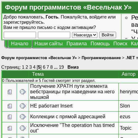
Форум программистов «Весельчак У»
Добро пожаловать,
Гость
. Пожалуйста,
войдите
или
Ре
зарегистрируйтесь
.
ва
Вам не пришло
письмо с кодом активации?
"Ч
У 
Начало
Наши сайты
Правила
Помощь
Поиск
Ка
от
зн
Форум программистов «Весельчак У»
>
Программирование
>
.NET 
Страниц:
1
2
3
4
[
5
]
6
7
8
...
19
Вниз
Тема
Автор
0 Пользователей и 5 Гостей смотрят этот раздел.
Получение XPATH пути элемента
вебстраницы при наведении на него
henrym
мышкой
НЕ работает Insert
Slon
Коллекции с прямой адресацией
ezus
Исключение "The operation has timed
Topic
out"