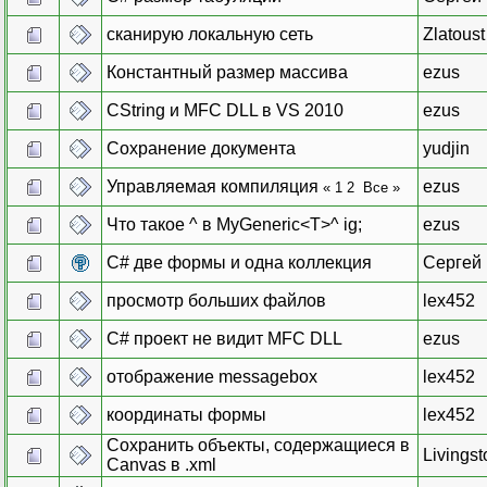
сканирую локальную сеть
Zlatoust
Константный размер массива
ezus
CString и MFC DLL в VS 2010
ezus
Сохранение документа
yudjin
Управляемая компиляция
ezus
«
1
2
Все
»
Что такое ^ в MyGeneric<T>^ ig;
ezus
C# две формы и одна коллекция
Сергей
просмотр больших файлов
lex452
C# проект не видит MFC DLL
ezus
отображение messagebox
lex452
координаты формы
lex452
Cохранить объекты, содержащиеся в
Livingst
Canvas в .xml