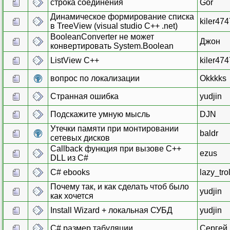
строка соединения
Gor
Динамическое формирование списка
kiler474
в TreeView (visual studio C++ .net)
BooleanConverter не может
Джон
конвертировать System.Boolean
ListView C++
kiler474
вопрос по локализации
Okkkks
Странная ошибка
yudjin
Подскажите умную мысль
DJN
Утечки памяти при монтировании
baldr
сетевых дисков
Callback функция при вызове С++
ezus
DLL из C#
C# ebooks
lazy_trol
Почему так, и как сделать чтоб было
yudjin
как хочется
Install Wizard + локальная СУБД
yudjin
C# размер табуляции
Сергей