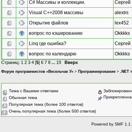
C# Массивы и коллекции.
Сергей
Visual C++2008 массивы
alextrs
Открытие файлов
lex452
вопрос по кэшированию
Okkkks
Linq где ошибка?
Сергей
вопрос по календарю
Okkkks
Страниц:
1
2
3
4
[
5
]
6
7
8
...
19
Вверх
Форум программистов «Весельчак У»
>
Программирование
>
.NET 
Тема с Вашими ответами
Заблокирован
Прикрепленна
Обычная тема
Популярная тема (более 100 ответов)
Очень популярная тема (более 500 ответов)
Powered by SMF 1.1.