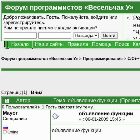
Форум программистов «Весельчак У»
Добро пожаловать,
Гость
. Пожалуйста,
войдите
или
Ре
зарегистрируйтесь
.
ва
Вам не пришло
письмо с кодом активации?
"Ч
У 
Начало
Наши сайты
Правила
Помощь
Поиск
Ка
от
зн
Форум программистов «Весельчак У»
>
Программирование
>
C/C++
Страниц: [
1
]
Вниз
Автор
Тема: объявление функции (Прочита
0 Пользователей и 1 Гость смотрят эту тему.
Mayor
объявление функции
Специалист
«
:
06-01-2009 15:45 »
объявление функции
Offline