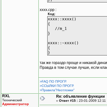
xxxx.cpp :
Код:
xxxx::xxxx()
{
//m_1
}
xxxx::~xxxx()
{
}
так же гораздо проще и никакой дина
Правда в том случае лучше, если кла
>FAQ ПО ПРОГР.
>ССЫЛКИ ПО ПРОГР.
>Правила"Неотложки"
RXL
Re: объявление функции
Технический
«
Ответ #15 :
23-01-2009 12:11
Администратор