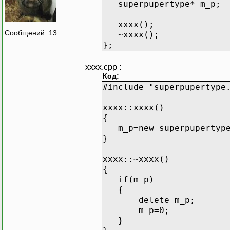
superpupertype* m_p;
xxxx();
Сообщений: 13
~xxxx();
};
xxxx.cpp :
Код:
#include "superpupertype
xxxx::xxxx()
{
m_p=new superpupertyp
}
xxxx::~xxxx()
{
if(m_p)
{
delete m_p;
m_p=0;
}