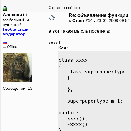
Странно всё это....
Алексей++
Re: объявление функции
глобальный и
«
Ответ #14 :
23-01-2009 09:54
пушистый
Глобальный
а вот такая мысль посетила:
модератор
xxxx.h :
Offline
Код:
class xxxx
{
class superpupertype
{
...
Сообщений: 13
};
superpupertype m_1;
public:
xxxx();
~xxxx();
};