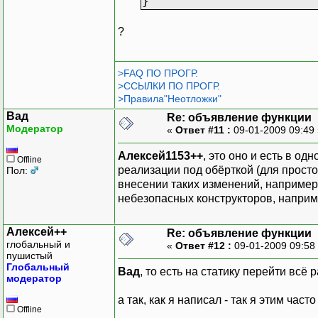
}
?
>FAQ ПО ПРОГР.
>ССЫЛКИ ПО ПРОГР.
>Правила"Неотложки"
Вад
Re: объявление функции
Модератор
«
Ответ #11 :
09-01-2009 09:49
Алексей1153++
, это оно и есть в од
Offline
реализации под обёрткой (для прос
Пол:
внесении таких изменений, например)
небезопасных конструкторов, наприм
Алексей++
Re: объявление функции
глобальный и
«
Ответ #12 :
09-01-2009 09:58
пушистый
Глобальный
Вад
, то есть на статику перейти всё 
модератор
а так, как я написал - так я этим част
Offline