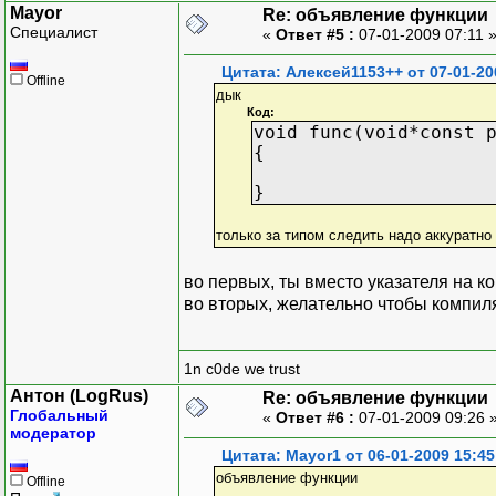
Mayor
Re: объявление функции
Специалист
«
Ответ #5 :
07-01-2009 07:11 
Цитата: Алексей1153++ от 07-01-20
Offline
дык
Код:
void func(void*const 
{
}
только за типом следить надо аккуратно 
во первых, ты вместо указателя на ко
во вторых, желательно чтобы компи
1n c0de we trust
Антон (LogRus)
Re: объявление функции
Глобальный
«
Ответ #6 :
07-01-2009 09:26 
модератор
Цитата: Mayor1 от 06-01-2009 15:45
объявление функции
Offline