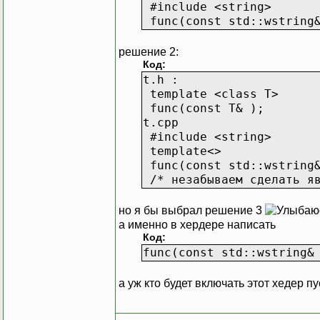
#include <string>
func(const std::wstring&
решение 2:
Код:
t.h :
template <class T>
func(const T& );
t.cpp
#include <string>
template<>
func(const std::wstring&
/* незабываем сделать яв
но я бы выбрал решение 3
а именно в хердере написать
Код:
func(const std::wstring&
а уж кто будет включать этот хедер п