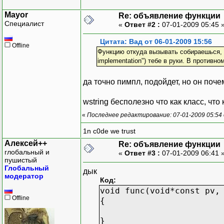
Mayor
Re: объявление функции
Специалист
«
Ответ #2 :
07-01-2009 05:45 
Цитата: Вад от 06-01-2009 15:56
Offline
Функцию откуда вызывать собираешься, то
implementation") тебе в руки. В противно
да точно пимпл, подойдет, но он поч
wstring бесполезно что как класс, что
«
Последнее редактирование: 07-01-2009 05:54
1n c0de we trust
Алексей++
Re: объявление функции
глобальный и
«
Ответ #3 :
07-01-2009 06:41 
пушистый
Глобальный
дык
модератор
Код:
void func(void*const pv,
Offline
{
}