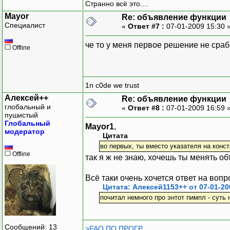
Странно всё это....
Mayor
Re: объявление функции
Специалист
«
Ответ #7 :
07-01-2009 15:30 
че то у меня первое решение не сра
Offline
1n c0de we trust
Алексей++
Re: объявление функции
глобальный и
«
Ответ #8 :
07-01-2009 16:59 
пушистый
Глобальный
Mayor1
,
модератор
Цитата
во первых, ты вместо указателя на конст
Offline
так я ж не знаю, хочешь ты менять объ
Всё таки очень хочется ответ на вопр
Цитата: Алексей1153++ от 07-01-20
почитал немного про энтот пимпл - суть
Сообщений: 13
>FAQ ПО ПРОГР.