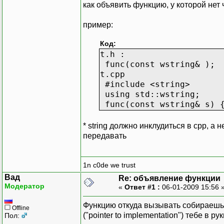
как объявить функцию, у которой нет
пример:
Код:
t.h :
func(const wstring& );
t.cpp
#include <string>
using std::wstring;
func(const wstring& s) {
* string должно инклудиться в сpp, а 
передавать
1n c0de we trust
Вад
Re: объявление функции
Модератор
«
Ответ #1 :
06-01-2009 15:56 
Функцию откуда вызывать собираешься
Offline
("pointer to implementation") тебе в 
Пол: