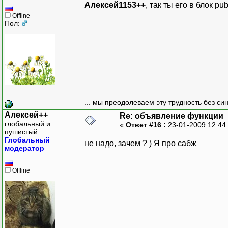
Алексей1153++
, так ты его в блок pub
Offline
Пол:
... мы преодолеваем эту трудность без си
Алексей++
Re: объявление функции
глобальный и
«
Ответ #16 :
23-01-2009 12:44
пушистый
Глобальный
не надо, зачем ? ) Я про сабж
модератор
Offline