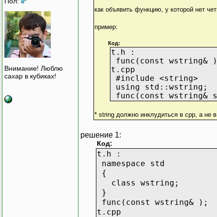
Пол:
как объявить функцию, у которой нет че
пример:
Код:
t.h :
func(const wstring& 
Внимание! Люблю
t.cpp
сахар в кубиках!
#include <string>
using std::wstring;
func(const wstring& s
* string должно инклудиться в сpp, а не
решение 1:
Код:
t.h :
namespace std
{
class wstring;
}
func(const wstring& );
t.cpp