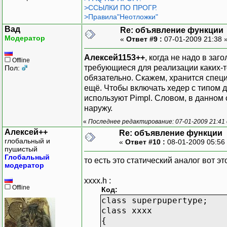
>ССЫЛКИ ПО ПРОГР.
>Правила"Неотложки"
Вад
Re: объявление функции
Модератор
«
Ответ #9 :
07-01-2009 21:38 
Алексей1153++
, когда не надо в за
Offline
требующиеся для реализации каких-то
Пол:
обязательно. Скажем, хранится спец
ещё. Чтобы включать хедер с типом для
используют Pimpl. Словом, в данном 
наружу.
«
Последнее редактирование: 07-01-2009 21:41
Алексей++
Re: объявление функции
глобальный и
«
Ответ #10 :
08-01-2009 05:56
пушистый
Глобальный
то есть это статический аналог вот эт
модератор
xxxx.h :
Offline
Код:
class superpupertype;
class xxxx
{