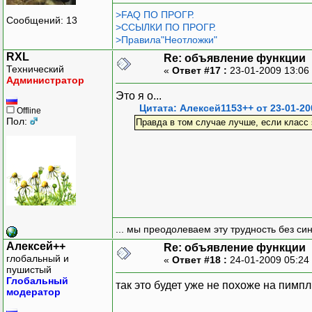
>FAQ ПО ПРОГР.
Сообщений: 13
>ССЫЛКИ ПО ПРОГР.
>Правила"Неотложки"
RXL
Re: объявление функции
Технический
«
Ответ #17 :
23-01-2009 13:06
Администратор
Это я о...
Цитата: Алексей1153++ от 23-01-20
Offline
Пол:
Правда в том случае лучше, если класс 
... мы преодолеваем эту трудность без си
Алексей++
Re: объявление функции
глобальный и
«
Ответ #18 :
24-01-2009 05:24
пушистый
Глобальный
так это будет уже не похоже на пимпл
модератор