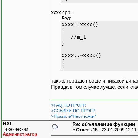
xxxx.cpp :
Код:
xxxx::xxxx()
{
//m_1
}
xxxx::~xxxx()
{
}
так же гораздо проще и никакой дина
Правда в том случае лучше, если кла
>FAQ ПО ПРОГР.
>ССЫЛКИ ПО ПРОГР.
>Правила"Неотложки"
RXL
Re: объявление функции
Технический
«
Ответ #15 :
23-01-2009 12:11
Администратор