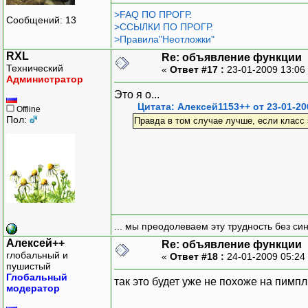
>FAQ ПО ПРОГР.
Сообщений: 13
>ССЫЛКИ ПО ПРОГР.
>Правила"Неотложки"
RXL
Re: объявление функции
Технический
«
Ответ #17 :
23-01-2009 13:06
Администратор
Это я о...
Цитата: Алексей1153++ от 23-01-20
Offline
Пол:
Правда в том случае лучше, если класс 
... мы преодолеваем эту трудность без си
Алексей++
Re: объявление функции
глобальный и
«
Ответ #18 :
24-01-2009 05:24
пушистый
Глобальный
так это будет уже не похоже на пимпл
модератор