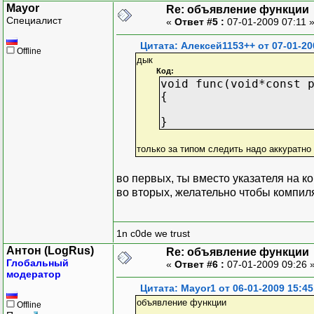
Mayor
Re: объявление функции
Специалист
«
Ответ #5 :
07-01-2009 07:11 
Цитата: Алексей1153++ от 07-01-20
Offline
дык
Код:
void func(void*const 
{
}
только за типом следить надо аккуратно 
во первых, ты вместо указателя на ко
во вторых, желательно чтобы компи
1n c0de we trust
Антон (LogRus)
Re: объявление функции
Глобальный
«
Ответ #6 :
07-01-2009 09:26 
модератор
Цитата: Mayor1 от 06-01-2009 15:45
объявление функции
Offline