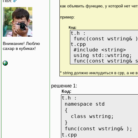
Пол:
как объявить функцию, у которой нет че
пример:
Код:
t.h :
func(const wstring& 
Внимание! Люблю
t.cpp
сахар в кубиках!
#include <string>
using std::wstring;
func(const wstring& s
* string должно инклудиться в сpp, а не
решение 1:
Код:
t.h :
namespace std
{
class wstring;
}
func(const wstring& );
t.cpp