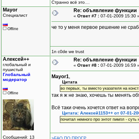
Странно всё это....
Mayor
Re: объявление функции
Специалист
«
Ответ #7 :
07-01-2009 15:30 
че то у меня первое решение не сра
Offline
1n c0de we trust
Алексей++
Re: объявление функции
глобальный и
«
Ответ #8 :
07-01-2009 16:59 
пушистый
Глобальный
Mayor1
,
модератор
Цитата
во первых, ты вместо указателя на конст
Offline
так я ж не знаю, хочешь ты менять объ
Всё таки очень хочется ответ на вопр
Цитата: Алексей1153++ от 07-01-20
почитал немного про энтот пимпл - суть
Сообщений: 13
>FAQ ПО ПРОГР.