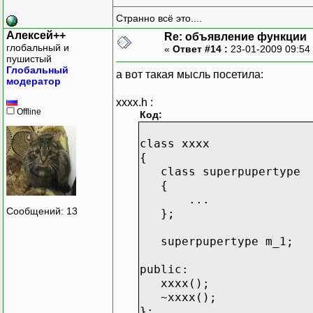
Странно всё это....
Алексей++
Re: объявление функции
глобальный и
«
Ответ #14 :
23-01-2009 09:54
пушистый
Глобальный
а вот такая мысль посетила:
модератор
xxxx.h :
Offline
Код:
class xxxx
{
class superpupertype
{
...
Сообщений: 13
};
superpupertype m_1;
public:
xxxx();
~xxxx();
};