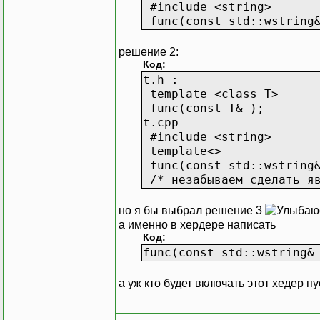
#include <string>
func(const std::wstring&
решение 2:
Код:
t.h :
template <class T>
func(const T& );
t.cpp
#include <string>
template<>
func(const std::wstring&
/* незабываем сделать яв
но я бы выбрал решение 3
а именно в хердере написать
Код:
func(const std::wstring&
а уж кто будет включать этот хедер п