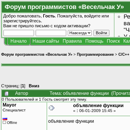
Форум программистов «Весельчак У»
Добро пожаловать,
Гость
. Пожалуйста,
войдите
или
Ре
зарегистрируйтесь
.
ва
Вам не пришло
письмо с кодом активации?
"Ч
У 
Начало
Наши сайты
Правила
Помощь
Поиск
Ка
от
зн
Форум программистов «Весельчак У»
>
Программирование
>
C/C++
Страниц: [
1
]
Вниз
Автор
Тема: объявление функции (Прочита
0 Пользователей и 1 Гость смотрят эту тему.
Mayor
объявление функции
Специалист
«
:
06-01-2009 15:45 »
объявление функции
Offline