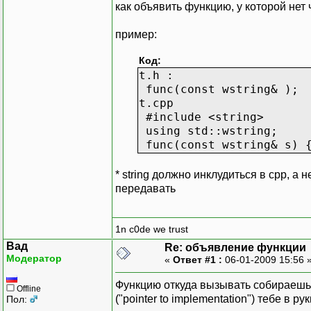
как объявить функцию, у которой нет
пример:
Код:
t.h :
func(const wstring& );
t.cpp
#include <string>
using std::wstring;
func(const wstring& s) {
* string должно инклудиться в сpp, а 
передавать
1n c0de we trust
Вад
Re: объявление функции
Модератор
«
Ответ #1 :
06-01-2009 15:56 
Функцию откуда вызывать собираешься
Offline
("pointer to implementation") тебе в 
Пол: