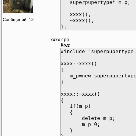
superpupertype* m_p;
xxxx();
Сообщений: 13
~xxxx();
};
xxxx.cpp :
Код:
#include "superpupertype
xxxx::xxxx()
{
m_p=new superpupertyp
}
xxxx::~xxxx()
{
if(m_p)
{
delete m_p;
m_p=0;
}