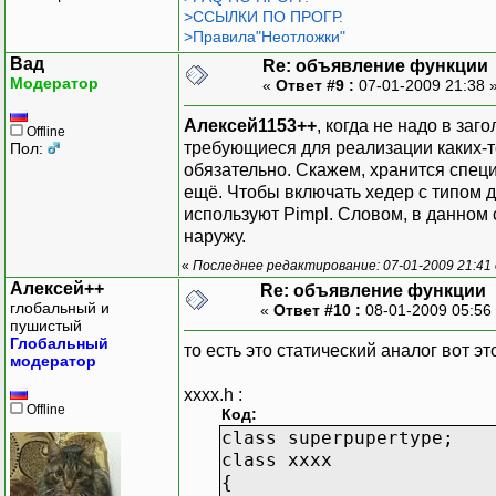
>ССЫЛКИ ПО ПРОГР.
>Правила"Неотложки"
Вад
Re: объявление функции
Модератор
«
Ответ #9 :
07-01-2009 21:38 
Алексей1153++
, когда не надо в за
Offline
требующиеся для реализации каких-то
Пол:
обязательно. Скажем, хранится спец
ещё. Чтобы включать хедер с типом для
используют Pimpl. Словом, в данном 
наружу.
«
Последнее редактирование: 07-01-2009 21:41
Алексей++
Re: объявление функции
глобальный и
«
Ответ #10 :
08-01-2009 05:56
пушистый
Глобальный
то есть это статический аналог вот эт
модератор
xxxx.h :
Offline
Код:
class superpupertype;
class xxxx
{