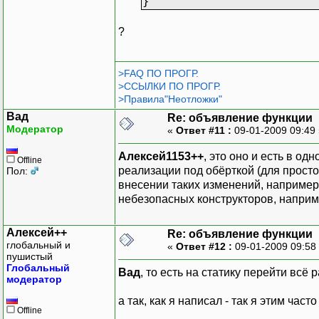
}
?
>FAQ ПО ПРОГР.
>ССЫЛКИ ПО ПРОГР.
>Правила"Неотложки"
Вад
Re: объявление функции
Модератор
«
Ответ #11 :
09-01-2009 09:49
Алексей1153++
, это оно и есть в од
Offline
реализации под обёрткой (для прос
Пол:
внесении таких изменений, например)
небезопасных конструкторов, наприм
Алексей++
Re: объявление функции
глобальный и
«
Ответ #12 :
09-01-2009 09:58
пушистый
Глобальный
Вад
, то есть на статику перейти всё 
модератор
а так, как я написал - так я этим част
Offline