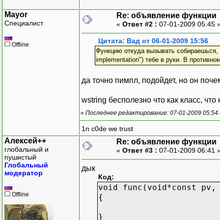
Mayor
Re: объявление функции
Специалист
«
Ответ #2 :
07-01-2009 05:45 
Цитата: Вад от 06-01-2009 15:56
Offline
Функцию откуда вызывать собираешься, то
implementation") тебе в руки. В противно
да точно пимпл, подойдет, но он поч
wstring бесполезно что как класс, что
«
Последнее редактирование: 07-01-2009 05:54
1n c0de we trust
Алексей++
Re: объявление функции
глобальный и
«
Ответ #3 :
07-01-2009 06:41 
пушистый
Глобальный
дык
модератор
Код:
void func(void*const pv,
Offline
{
}