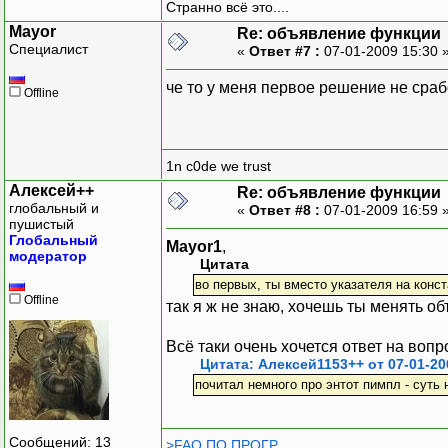
Странно всё это....
Mayor
Re: объявление функции
Специалист
«
Ответ #7 :
07-01-2009 15:30 
че то у меня первое решение не сра
Offline
1n c0de we trust
Алексей++
Re: объявление функции
глобальный и
«
Ответ #8 :
07-01-2009 16:59 
пушистый
Глобальный
Mayor1
,
модератор
Цитата
во первых, ты вместо указателя на конст
Offline
так я ж не знаю, хочешь ты менять объ
Всё таки очень хочется ответ на вопр
Цитата: Алексей1153++ от 07-01-20
почитал немного про энтот пимпл - суть
Сообщений: 13
>FAQ ПО ПРОГР.