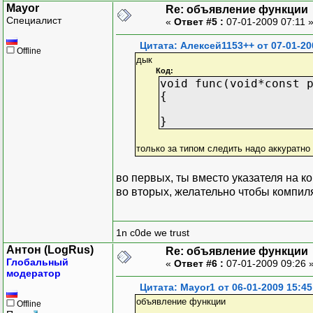
Mayor
Re: объявление функции
Специалист
«
Ответ #5 :
07-01-2009 07:11 
Цитата: Алексей1153++ от 07-01-20
Offline
дык
Код:
void func(void*const 
{
}
только за типом следить надо аккуратно 
во первых, ты вместо указателя на ко
во вторых, желательно чтобы компи
1n c0de we trust
Антон (LogRus)
Re: объявление функции
Глобальный
«
Ответ #6 :
07-01-2009 09:26 
модератор
Цитата: Mayor1 от 06-01-2009 15:45
объявление функции
Offline