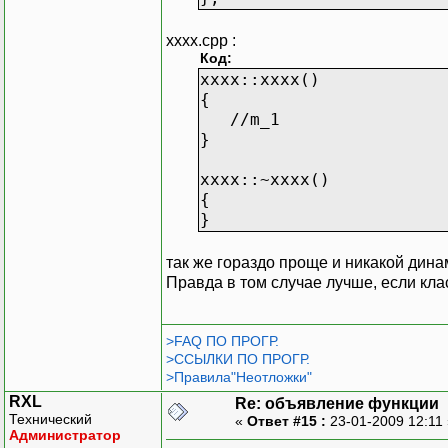
xxxx.cpp :
Код:
xxxx::xxxx()
{
//m_1
}
xxxx::~xxxx()
{
}
так же гораздо проще и никакой дина
Правда в том случае лучше, если кла
>FAQ ПО ПРОГР.
>ССЫЛКИ ПО ПРОГР.
>Правила"Неотложки"
RXL
Re: объявление функции
Технический
«
Ответ #15 :
23-01-2009 12:11
Администратор