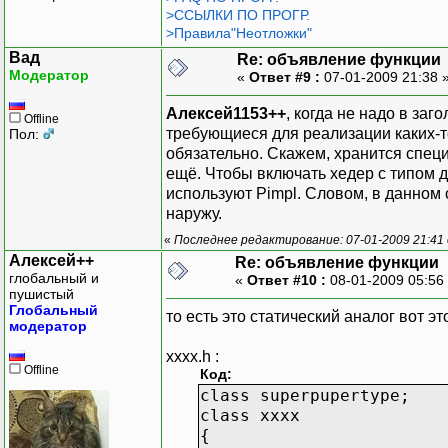
>ССЫЛКИ ПО ПРОГР.
>Правила"Неотложки"
Вад
Re: объявление функции
Модератор
«
Ответ #9 :
07-01-2009 21:38 
Алексей1153++
, когда не надо в за
Offline
требующиеся для реализации каких-то
Пол:
обязательно. Скажем, хранится спец
ещё. Чтобы включать хедер с типом для
используют Pimpl. Словом, в данном 
наружу.
«
Последнее редактирование: 07-01-2009 21:41
Алексей++
Re: объявление функции
глобальный и
«
Ответ #10 :
08-01-2009 05:56
пушистый
Глобальный
то есть это статический аналог вот эт
модератор
xxxx.h :
Offline
Код:
class superpupertype;
class xxxx
{