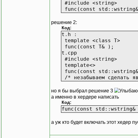
#include <string>
func(const std::wstring&
решение 2:
Код:
t.h :
template <class T>
func(const T& );
t.cpp
#include <string>
template<>
func(const std::wstring&
/* незабываем сделать яв
но я бы выбрал решение 3
а именно в хердере написать
Код:
func(const std::wstring&
а уж кто будет включать этот хедер п