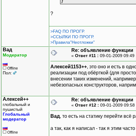
}
?
>FAQ ПО ПРОГР.
>ССЫЛКИ ПО ПРОГР.
>Правила"Неотложки"
Вад
Re: объявление функции
Модератор
«
Ответ #11 :
09-01-2009 09:49
Алексей1153++
, это оно и есть в од
Offline
реализации под обёрткой (для прос
Пол:
внесении таких изменений, например)
небезопасных конструкторов, наприм
Алексей++
Re: объявление функции
глобальный и
«
Ответ #12 :
09-01-2009 09:58
пушистый
Глобальный
Вад
, то есть на статику перейти всё 
модератор
а так, как я написал - так я этим част
Offline