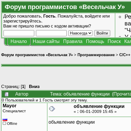
Форум программистов «Весельчак У»
Добро пожаловать,
Гость
. Пожалуйста,
войдите
или
Ре
зарегистрируйтесь
.
ва
Вам не пришло
письмо с кодом активации?
"Ч
У 
Начало
Наши сайты
Правила
Помощь
Поиск
Ка
от
зн
Форум программистов «Весельчак У»
>
Программирование
>
C/C++
Страниц: [
1
]
Вниз
Автор
Тема: объявление функции (Прочита
0 Пользователей и 1 Гость смотрят эту тему.
Mayor
объявление функции
Специалист
«
:
06-01-2009 15:45 »
объявление функции
Offline