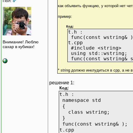
Пол:
как объявить функцию, у которой нет че
пример:
Код:
t.h :
func(const wstring& 
Внимание! Люблю
t.cpp
сахар в кубиках!
#include <string>
using std::wstring;
func(const wstring& s
* string должно инклудиться в сpp, а не
решение 1:
Код:
t.h :
namespace std
{
class wstring;
}
func(const wstring& );
t.cpp