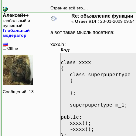
Странно всё это....
Алексей++
Re: объявление функции
глобальный и
«
Ответ #14 :
23-01-2009 09:54
пушистый
Глобальный
а вот такая мысль посетила:
модератор
xxxx.h :
Offline
Код:
class xxxx
{
class superpupertype
{
...
Сообщений: 13
};
superpupertype m_1;
public:
xxxx();
~xxxx();
};