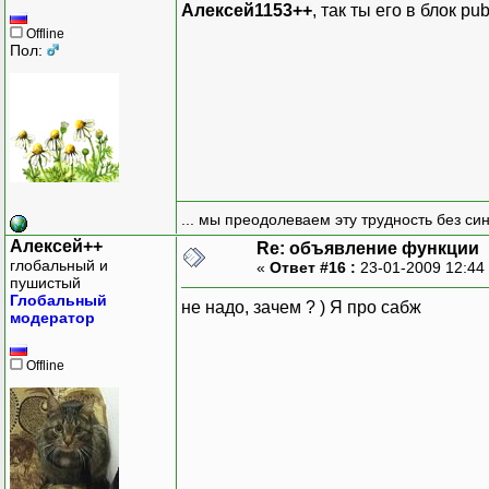
Алексей1153++
, так ты его в блок pub
Offline
Пол:
... мы преодолеваем эту трудность без си
Алексей++
Re: объявление функции
глобальный и
«
Ответ #16 :
23-01-2009 12:44
пушистый
Глобальный
не надо, зачем ? ) Я про сабж
модератор
Offline