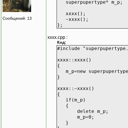
superpupertype* m_p;
xxxx();
Сообщений: 13
~xxxx();
};
xxxx.cpp :
Код:
#include "superpupertype
xxxx::xxxx()
{
m_p=new superpupertyp
}
xxxx::~xxxx()
{
if(m_p)
{
delete m_p;
m_p=0;
}