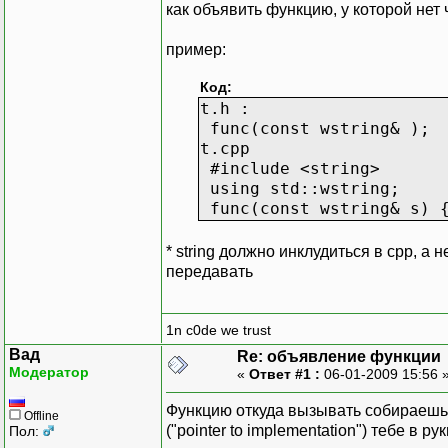
как объявить функцию, у которой нет
пример:
Код:
t.h :
func(const wstring& );
t.cpp
#include <string>
using std::wstring;
func(const wstring& s) {
* string должно инклудиться в сpp, а 
передавать
1n c0de we trust
Вад
Re: объявление функции
Модератор
«
Ответ #1 :
06-01-2009 15:56 
Функцию откуда вызывать собираешься
Offline
("pointer to implementation") тебе в 
Пол: