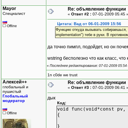
Mayor
Re: объявление функции
Специалист
«
Ответ #2 :
07-01-2009 05:45 
Цитата: Вад от 06-01-2009 15:56
Offline
Функцию откуда вызывать собираешься, то
implementation") тебе в руки. В противно
да точно пимпл, подойдет, но он поч
wstring бесполезно что как класс, что
«
Последнее редактирование: 07-01-2009 05:54
1n c0de we trust
Алексей++
Re: объявление функции
глобальный и
«
Ответ #3 :
07-01-2009 06:41 
пушистый
Глобальный
дык
модератор
Код:
void func(void*const pv,
Offline
{
}