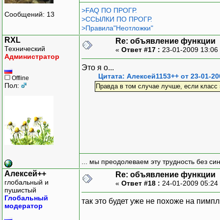
>FAQ ПО ПРОГР.
Сообщений: 13
>ССЫЛКИ ПО ПРОГР.
>Правила"Неотложки"
RXL
Re: объявление функции
Технический
«
Ответ #17 :
23-01-2009 13:06
Администратор
Это я о...
Цитата: Алексей1153++ от 23-01-20
Offline
Пол:
Правда в том случае лучше, если класс 
... мы преодолеваем эту трудность без си
Алексей++
Re: объявление функции
глобальный и
«
Ответ #18 :
24-01-2009 05:24
пушистый
Глобальный
так это будет уже не похоже на пимпл
модератор