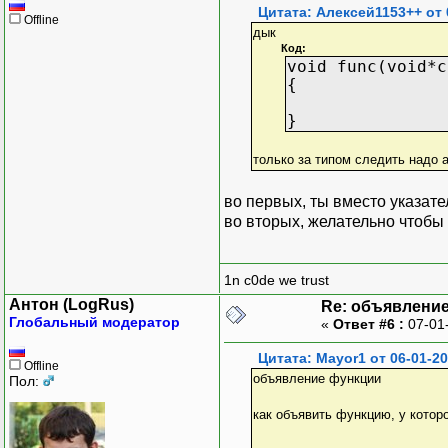
Цитата: Алексей1153++ от 
Offline
дык
Код:
void func(void*c
{
}
только за типом следить надо а
во первых, ты вместо указате
во вторых, желательно чтоб
1n c0de we trust
Антон (LogRus)
Re: объявлени
Глобальный модератор
«
Ответ #6 :
07-01
Цитата: Mayor1 от 06-01-20
Offline
объявление функции
Пол:
как объявить функцию, у котор