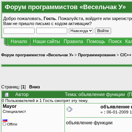
Форум программистов «Весельчак У»
Добро пожаловать,
Гость
. Пожалуйста,
войдите
или
зарегистр
Вам не пришло
письмо с кодом активации?
Начало
Наши сайты
Правила
Помощь
Поиск
Ка
Форум программистов «Весельчак У»
>
Программирование
>
C/C++
Страниц: [
1
]
Вниз
Автор
Тема: объявление функции (П
0 Пользователей и 1 Гость смотрят эту тему.
Mayor
объявление 
Специалист
«
:
06-01-2009 1
объявление функции
Offline