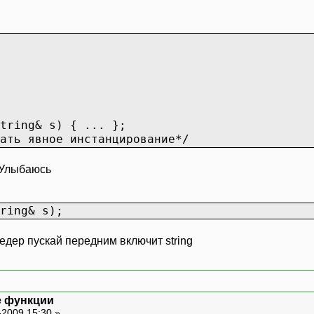
tring& s) { ... };
ать явное инстанцирование*/
ring& s);
хедер пускай передним включит string
е функции
-2009 15:30 »