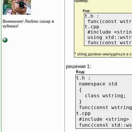
пример:
Код:
t.h :
func(const wstr
Внимание! Люблю сахар в
кубиках!
t.cpp
#include <strin
using std::wstr
func(const wstr
* string должно инклудиться в 
решение 1:
Код:
t.h :
namespace std
{
class wstring;
}
func(const wstring
t.cpp
#include <string>
func(const std::ws