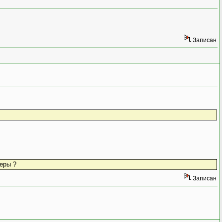
Записан
еры ?
Записан