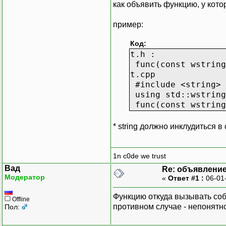
как объявить функцию, у кото
пример:
Код:
t.h :
func(const wstring
t.cpp
#include <string>
using std::wstring
func(const wstring
* string должно инклудиться в
1n c0de we trust
Вад
Re: объявлени
Модератор
«
Ответ #1 :
06-01
Функцию откуда вызывать собир
Offline
противном случае - непонятно
Пол: