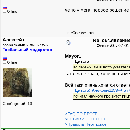
че то у меня первое решение
Offline
1n c0de we trust
Алексей++
Re: объявлени
глобальный и пушистый
«
Ответ #8 :
07-01
Глобальный модератор
Mayor1
,
Цитата
Offline
во первых, ты вместо указателя
так я ж не знаю, хочешь ты ме
Всё таки очень хочется ответ
Цитата: Алексей1153++ от 
почитал немного про энтот пим
Сообщений: 13
>FAQ ПО ПРОГР.
>ССЫЛКИ ПО ПРОГР.
>Правила"Неотложки"