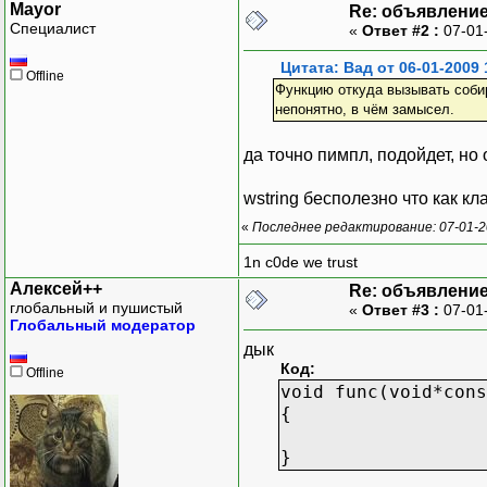
Mayor
Re: объявлени
Специалист
«
Ответ #2 :
07-01
Цитата: Вад от 06-01-2009 
Offline
Функцию откуда вызывать собира
непонятно, в чём замысел.
да точно пимпл, подойдет, но
wstring бесполезно что как кл
«
Последнее редактирование: 07-01-2
1n c0de we trust
Алексей++
Re: объявлени
глобальный и пушистый
«
Ответ #3 :
07-01
Глобальный модератор
дык
Код:
Offline
void func(void*cons
{
}