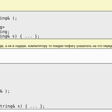
ing& );
g>
ing;
ing& s) { ... };
сpp, а не в хидере, компилятору то поидее пофигу указатель на что пере
& );
tring& s) { ... };