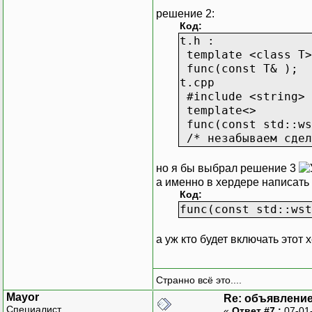
решение 2:
Код:
t.h :
template <class T>
func(const T& );
t.cpp
#include <string>
template<>
func(const std::ws
/* незабываем сдел
но я бы выбрал решение 3
а именно в хердере написать
Код:
func(const std::wst
а уж кто будет включать этот 
Странно всё это....
Mayor
Re: объявлени
Специалист
«
Ответ #7 :
07-01