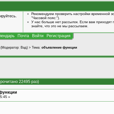
Рекомендуем проверить настройки временной зо
ируйтесь
.
"Часовой пояс:").
У нас больше нет рассылок. Если вам приходят п
знайте, что это не мы рассылаем.
лендарь
Почта
Войти
Регистрация
(Модератор:
Вад
) > Тема:
объявление функции
рочитано 22495 раз)
функции
5:45 »