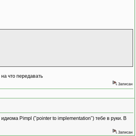
ь на что передавать
Записан
иома Pimpl ("pointer to implementation") тебе в руки. В
Записан