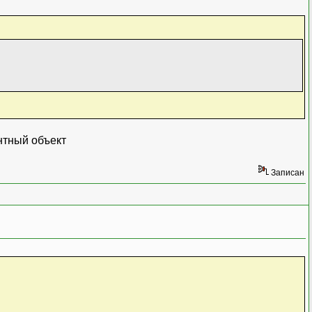
антный объект
ы
Записан