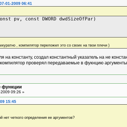
07-01-2009 06:41
onst pv, const DWORD dwdSizeOfPar)
ккуратно , компилятор переложил это со своих на твои плечи )
ля на константу, создал константный указатель на не конст
ы компилятор проверял передаваемые в фукнцию аргумент
е функции
-2009 09:26 »
09 15:45
ой нет четкого определения ее аргументов?