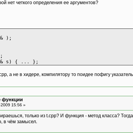
рой нет четкого определения ее аргументов?
& );
;
& s) { ... };
 сpp, а не в хидере, компилятору то поидее пофигу указател
е функции
-2009 15:56 »
аешься, только из t.cpp? И функция - метод класса? Тогда ид
, в чём замысел.