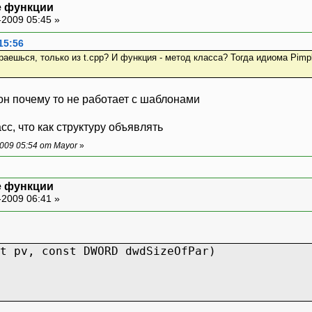
е функции
-2009 05:45 »
15:56
ешься, только из t.cpp? И функция - метод класса? Тогда идиома Pimpl ("
 он почему то не работает с шаблонами
асс, что как структуру объявлять
009 05:54 от Mayor
»
е функции
-2009 06:41 »
t pv, const DWORD dwdSizeOfPar)