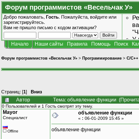
Форум программистов «Весельчак У»
Добро пожаловать,
Гость
. Пожалуйста,
войдите
или
Ре
зарегистрируйтесь
.
ва
Вам не пришло
письмо с кодом активации?
"Ч
У 
Начало
Наши сайты
Правила
Помощь
Поиск
Ка
от
зн
Форум программистов «Весельчак У»
>
Программирование
>
C/C++
Страниц: [
1
]
Вниз
Автор
Тема: объявление функции (Прочита
0 Пользователей и 1 Гость смотрят эту тему.
Mayor
объявление функции
Специалист
«
:
06-01-2009 15:45 »
объявление функции
Offline