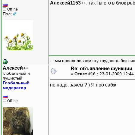
Алексей1153++
, так ты его в блок pub
Offline
Пол:
... мы преодолеваем эту трудность без си
Алексей++
Re: объявление функции
глобальный и
«
Ответ #16 :
23-01-2009 12:44
пушистый
Глобальный
не надо, зачем ? ) Я про сабж
модератор
Offline