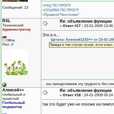
>FAQ ПО ПРОГР.
Сообщений: 13
>ССЫЛКИ ПО ПРОГР.
>Правила"Неотложки"
RXL
Re: объявление функции
Технический
«
Ответ #17 :
23-01-2009 13:06
Администратор
Это я о...
Цитата: Алексей1153++ от 23-01-20
Offline
Пол:
Правда в том случае лучше, если класс 
... мы преодолеваем эту трудность без си
Алексей++
Re: объявление функции
глобальный и
«
Ответ #18 :
24-01-2009 05:24
пушистый
Глобальный
так это будет уже не похоже на пимпл
модератор