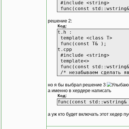
#include <string>
func(const std::wstring&
решение 2:
Код:
t.h :
template <class T>
func(const T& );
t.cpp
#include <string>
template<>
func(const std::wstring&
/* незабываем сделать яв
но я бы выбрал решение 3
а именно в хердере написать
Код:
func(const std::wstring&
а уж кто будет включать этот хедер п