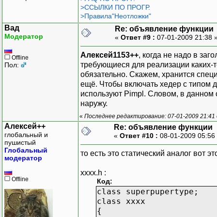
>ССЫЛКИ ПО ПРОГР.
>Правила"Неотложки"
Вад
Re: объявление функции
Модератор
«
Ответ #9 :
07-01-2009 21:38 
Алексей1153++
, когда не надо в за
Offline
требующиеся для реализации каких-то
Пол:
обязательно. Скажем, хранится спец
ещё. Чтобы включать хедер с типом для
используют Pimpl. Словом, в данном 
наружу.
«
Последнее редактирование: 07-01-2009 21:41
Алексей++
Re: объявление функции
глобальный и
«
Ответ #10 :
08-01-2009 05:56
пушистый
Глобальный
то есть это статический аналог вот эт
модератор
xxxx.h :
Offline
Код:
class superpupertype;
class xxxx
{