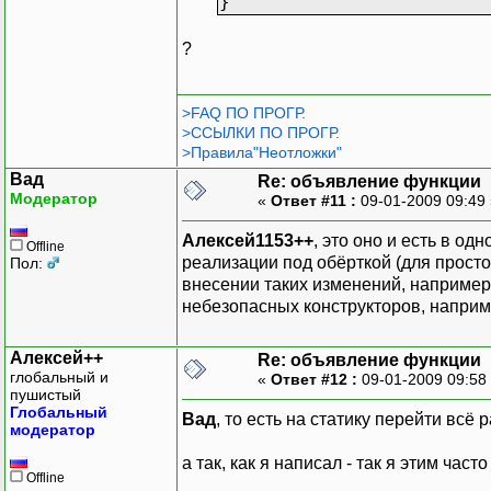
}
?
>FAQ ПО ПРОГР.
>ССЫЛКИ ПО ПРОГР.
>Правила"Неотложки"
Вад
Re: объявление функции
Модератор
«
Ответ #11 :
09-01-2009 09:49
Алексей1153++
, это оно и есть в од
Offline
реализации под обёрткой (для прос
Пол:
внесении таких изменений, например)
небезопасных конструкторов, наприм
Алексей++
Re: объявление функции
глобальный и
«
Ответ #12 :
09-01-2009 09:58
пушистый
Глобальный
Вад
, то есть на статику перейти всё 
модератор
а так, как я написал - так я этим част
Offline