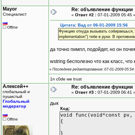
Mayor
Re: объявление функции
Специалист
«
Ответ #2 :
07-01-2009 05:45 
Цитата: Вад от 06-01-2009 15:56
Offline
Функцию откуда вызывать собираешься, то
implementation") тебе в руки. В противно
да точно пимпл, подойдет, но он поч
wstring бесполезно что как класс, что
«
Последнее редактирование: 07-01-2009 05:54
1n c0de we trust
Алексей++
Re: объявление функции
глобальный и
«
Ответ #3 :
07-01-2009 06:41 
пушистый
Глобальный
дык
модератор
Код:
void func(void*const pv,
Offline
{
}