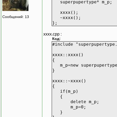
superpupertype* m_p;
xxxx();
Сообщений: 13
~xxxx();
};
xxxx.cpp :
Код:
#include "superpupertype
xxxx::xxxx()
{
m_p=new superpupertyp
}
xxxx::~xxxx()
{
if(m_p)
{
delete m_p;
m_p=0;
}