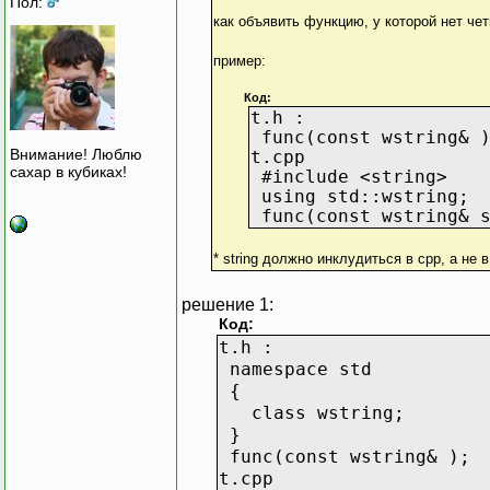
Пол:
как объявить функцию, у которой нет че
пример:
Код:
t.h :
func(const wstring& 
Внимание! Люблю
t.cpp
сахар в кубиках!
#include <string>
using std::wstring;
func(const wstring& s
* string должно инклудиться в сpp, а не
решение 1:
Код:
t.h :
namespace std
{
class wstring;
}
func(const wstring& );
t.cpp