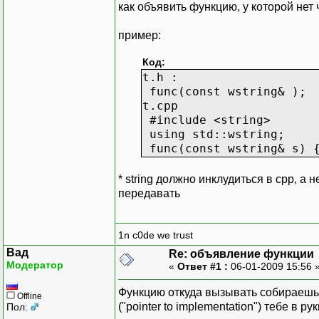
как объявить функцию, у которой нет
пример:
Код:
t.h :
func(const wstring& );
t.cpp
#include <string>
using std::wstring;
func(const wstring& s) {
* string должно инклудиться в сpp, а 
передавать
1n c0de we trust
Вад
Re: объявление функции
Модератор
«
Ответ #1 :
06-01-2009 15:56 
Функцию откуда вызывать собираешься
Offline
("pointer to implementation") тебе в 
Пол: