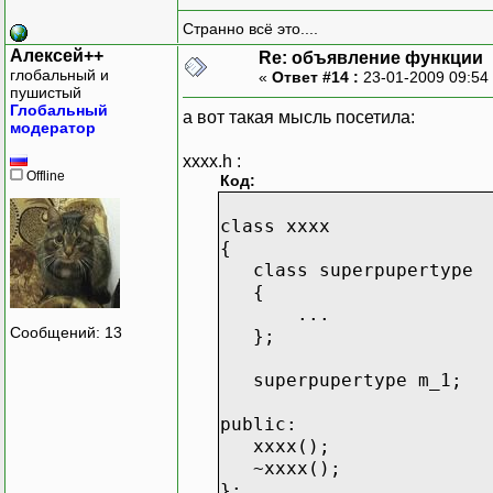
Странно всё это....
Алексей++
Re: объявление функции
глобальный и
«
Ответ #14 :
23-01-2009 09:54
пушистый
Глобальный
а вот такая мысль посетила:
модератор
xxxx.h :
Offline
Код:
class xxxx
{
class superpupertype
{
...
Сообщений: 13
};
superpupertype m_1;
public:
xxxx();
~xxxx();
};