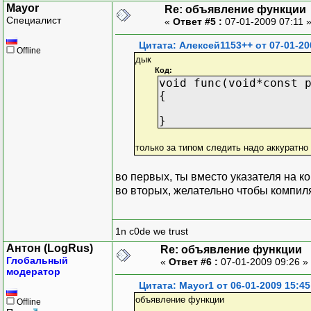
Mayor
Re: объявление функции
Специалист
«
Ответ #5 :
07-01-2009 07:11 
Цитата: Алексей1153++ от 07-01-20
Offline
дык
Код:
void func(void*const 
{
}
только за типом следить надо аккуратно 
во первых, ты вместо указателя на ко
во вторых, желательно чтобы компи
1n c0de we trust
Антон (LogRus)
Re: объявление функции
Глобальный
«
Ответ #6 :
07-01-2009 09:26 »
модератор
Цитата: Mayor1 от 06-01-2009 15:45
объявление функции
Offline