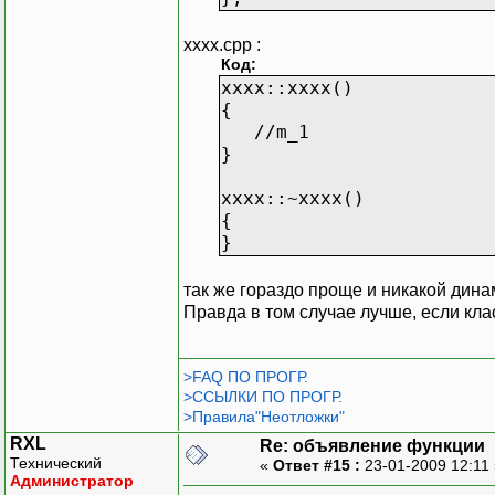
xxxx.cpp :
Код:
xxxx::xxxx()
{
//m_1
}
xxxx::~xxxx()
{
}
так же гораздо проще и никакой дина
Правда в том случае лучше, если кла
>FAQ ПО ПРОГР.
>ССЫЛКИ ПО ПРОГР.
>Правила"Неотложки"
RXL
Re: объявление функции
Технический
«
Ответ #15 :
23-01-2009 12:11
Администратор