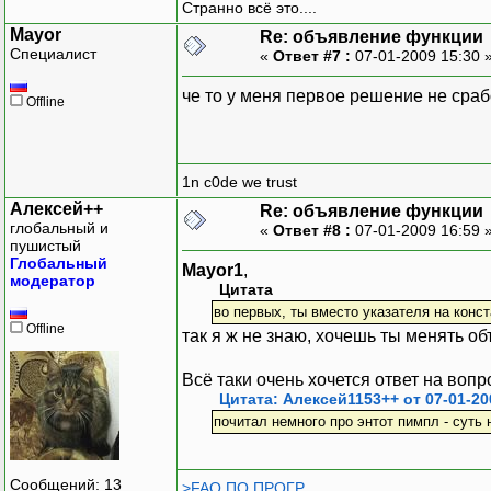
Странно всё это....
Mayor
Re: объявление функции
Специалист
«
Ответ #7 :
07-01-2009 15:30 
че то у меня первое решение не сра
Offline
1n c0de we trust
Алексей++
Re: объявление функции
глобальный и
«
Ответ #8 :
07-01-2009 16:59 
пушистый
Глобальный
Mayor1
,
модератор
Цитата
во первых, ты вместо указателя на конст
Offline
так я ж не знаю, хочешь ты менять объ
Всё таки очень хочется ответ на вопр
Цитата: Алексей1153++ от 07-01-20
почитал немного про энтот пимпл - суть
Сообщений: 13
>FAQ ПО ПРОГР.