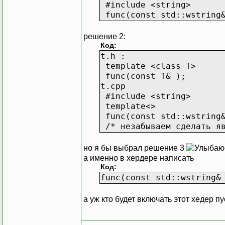
#include <string>
func(const std::wstring&
решение 2:
Код:
t.h :
template <class T>
func(const T& );
t.cpp
#include <string>
template<>
func(const std::wstring&
/* незабываем сделать яв
но я бы выбрал решение 3
а именно в хердере написать
Код:
func(const std::wstring&
а уж кто будет включать этот хедер п