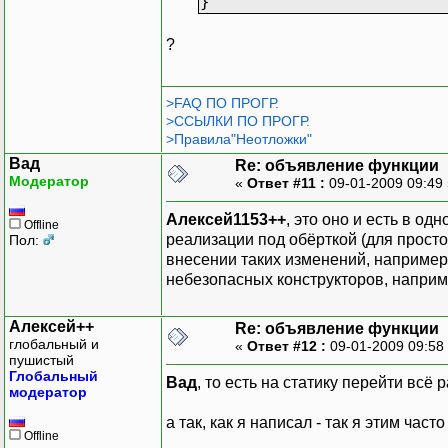
}
?
>FAQ ПО ПРОГР.
>ССЫЛКИ ПО ПРОГР.
>Правила"Неотложки"
Вад
Re: объявление функции
Модератор
«
Ответ #11 :
09-01-2009 09:49
Алексей1153++
, это оно и есть в од
Offline
реализации под обёрткой (для прос
Пол:
внесении таких изменений, например)
небезопасных конструкторов, наприм
Алексей++
Re: объявление функции
глобальный и
«
Ответ #12 :
09-01-2009 09:58
пушистый
Глобальный
Вад
, то есть на статику перейти всё 
модератор
а так, как я написал - так я этим част
Offline