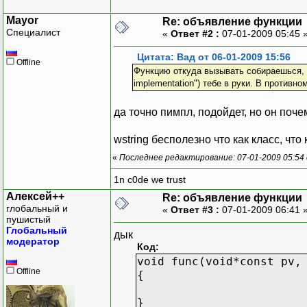
Mayor
Re: объявление функции
Специалист
«
Ответ #2 :
07-01-2009 05:45 
Цитата: Вад от 06-01-2009 15:56
Offline
Функцию откуда вызывать собираешься, то
implementation") тебе в руки. В противно
да точно пимпл, подойдет, но он поч
wstring бесполезно что как класс, что
«
Последнее редактирование: 07-01-2009 05:54
1n c0de we trust
Алексей++
Re: объявление функции
глобальный и
«
Ответ #3 :
07-01-2009 06:41 
пушистый
Глобальный
дык
модератор
Код:
void func(void*const pv,
Offline
{
}