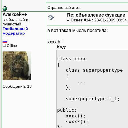
Странно всё это....
Алексей++
Re: объявление функции
глобальный и
«
Ответ #14 :
23-01-2009 09:54
пушистый
Глобальный
а вот такая мысль посетила:
модератор
xxxx.h :
Offline
Код:
class xxxx
{
class superpupertype
{
...
Сообщений: 13
};
superpupertype m_1;
public:
xxxx();
~xxxx();
};