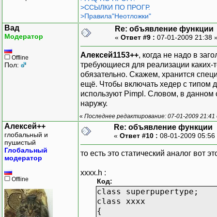
>ССЫЛКИ ПО ПРОГР.
>Правила"Неотложки"
Вад
Re: объявление функции
Модератор
«
Ответ #9 :
07-01-2009 21:38 
Алексей1153++
, когда не надо в за
Offline
требующиеся для реализации каких-то
Пол:
обязательно. Скажем, хранится спец
ещё. Чтобы включать хедер с типом для
используют Pimpl. Словом, в данном 
наружу.
«
Последнее редактирование: 07-01-2009 21:41
Алексей++
Re: объявление функции
глобальный и
«
Ответ #10 :
08-01-2009 05:56
пушистый
Глобальный
то есть это статический аналог вот эт
модератор
xxxx.h :
Offline
Код:
class superpupertype;
class xxxx
{