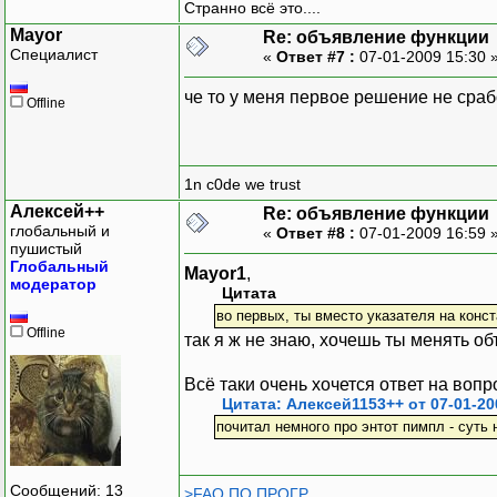
Странно всё это....
Mayor
Re: объявление функции
Специалист
«
Ответ #7 :
07-01-2009 15:30 
че то у меня первое решение не сра
Offline
1n c0de we trust
Алексей++
Re: объявление функции
глобальный и
«
Ответ #8 :
07-01-2009 16:59 
пушистый
Глобальный
Mayor1
,
модератор
Цитата
во первых, ты вместо указателя на конст
Offline
так я ж не знаю, хочешь ты менять объ
Всё таки очень хочется ответ на вопр
Цитата: Алексей1153++ от 07-01-20
почитал немного про энтот пимпл - суть
Сообщений: 13
>FAQ ПО ПРОГР.