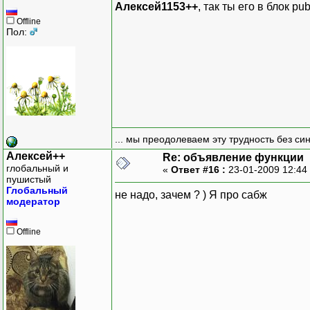
Алексей1153++
, так ты его в блок pub
Offline
Пол:
... мы преодолеваем эту трудность без си
Алексей++
Re: объявление функции
глобальный и
«
Ответ #16 :
23-01-2009 12:44
пушистый
Глобальный
не надо, зачем ? ) Я про сабж
модератор
Offline