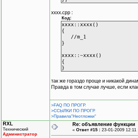
xxxx.cpp :
Код:
xxxx::xxxx()
{
//m_1
}
xxxx::~xxxx()
{
}
так же гораздо проще и никакой дина
Правда в том случае лучше, если кла
>FAQ ПО ПРОГР.
>ССЫЛКИ ПО ПРОГР.
>Правила"Неотложки"
RXL
Re: объявление функции
Технический
«
Ответ #15 :
23-01-2009 12:11
Администратор