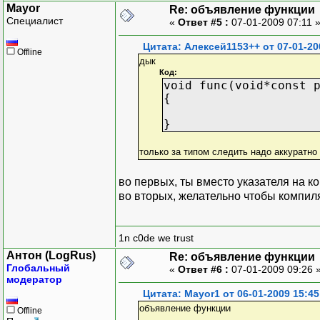
Mayor
Re: объявление функции
Специалист
«
Ответ #5 :
07-01-2009 07:11 
Цитата: Алексей1153++ от 07-01-20
Offline
дык
Код:
void func(void*const 
{
}
только за типом следить надо аккуратно 
во первых, ты вместо указателя на ко
во вторых, желательно чтобы компи
1n c0de we trust
Антон (LogRus)
Re: объявление функции
Глобальный
«
Ответ #6 :
07-01-2009 09:26 
модератор
Цитата: Mayor1 от 06-01-2009 15:45
объявление функции
Offline