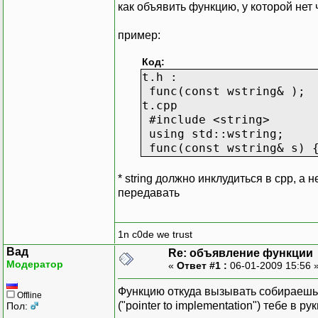
как объявить функцию, у которой нет
пример:
Код:
t.h :
func(const wstring& );
t.cpp
#include <string>
using std::wstring;
func(const wstring& s) {
* string должно инклудиться в сpp, а 
передавать
1n c0de we trust
Вад
Re: объявление функции
Модератор
«
Ответ #1 :
06-01-2009 15:56 
Функцию откуда вызывать собираешься
Offline
("pointer to implementation") тебе в 
Пол: