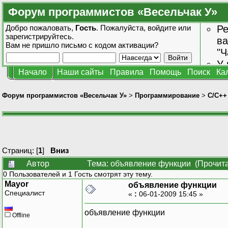
Форум программистов «Весельчак У»
Добро пожаловать,
Гость
. Пожалуйста,
войдите
или
Ре
зарегистрируйтесь
.
ва
Вам не пришло
письмо с кодом активации?
"Ч
У 
Начало
Наши сайты
Правила
Помощь
Поиск
Ка
от
зн
Форум программистов «Весельчак У»
>
Программирование
>
C/C++
Страниц: [
1
]
Вниз
Автор
Тема: объявление функции (Прочита
0 Пользователей и 1 Гость смотрят эту тему.
Mayor
объявление функции
Специалист
«
:
06-01-2009 15:45 »
объявление функции
Offline