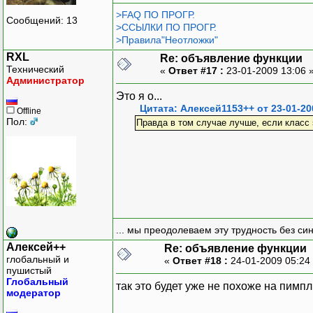
>FAQ ПО ПРОГР.
Сообщений: 13
>ССЫЛКИ ПО ПРОГР.
>Правила"Неотложки"
RXL
Re: объявление функции
Технический
«
Ответ #17 :
23-01-2009 13:06 
Администратор
Это я о...
Цитата: Алексей1153++ от 23-01-20
Offline
Пол:
Правда в том случае лучше, если класс 
... мы преодолеваем эту трудность без си
Алексей++
Re: объявление функции
глобальный и
«
Ответ #18 :
24-01-2009 05:24
пушистый
Глобальный
так это будет уже не похоже на пимпл
модератор