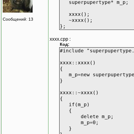
superpupertype* m_p;
xxxx();
Сообщений: 13
~xxxx();
};
xxxx.cpp :
Код:
#include "superpupertype
xxxx::xxxx()
{
m_p=new superpupertyp
}
xxxx::~xxxx()
{
if(m_p)
{
delete m_p;
m_p=0;
}