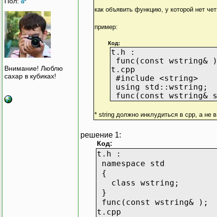
Пол:
как объявить функцию, у которой нет че
пример:
Код:
t.h :
func(const wstring& 
Внимание! Люблю
t.cpp
сахар в кубиках!
#include <string>
using std::wstring;
func(const wstring& s
* string должно инклудиться в сpp, а не
решение 1:
Код:
t.h :
namespace std
{
class wstring;
}
func(const wstring& );
t.cpp